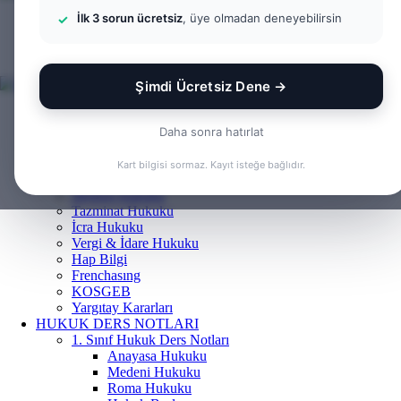
İlk 3 sorun ücretsiz
, üye olmadan deneyebilirsin
Menü
Arama
yap
Kayıt
...
Ol
Şimdi Ücretsiz Dene →
ANASAYFA
BILGI BANKASI
Daha sonra hatırlat
Borçlar Hukuku
Ceza Hukuku
Kart bilgisi sormaz. Kayıt isteğe bağlıdır.
Gayrimenkul Hukuku
Medeni Hukuku
Tazminat Hukuku
İcra Hukuku
Vergi & İdare Hukuku
Hap Bilgi
Frenchasıng
KOSGEB
Yargıtay Kararları
HUKUK DERS NOTLARI
1. Sınıf Hukuk Ders Notları
Anayasa Hukuku
Medeni Hukuku
Roma Hukuku