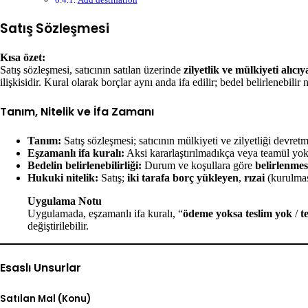
Satış Sözleşmesi
Kısa özet:
Satış sözleşmesi, satıcının satılan üzerinde
zilyetlik ve mülkiyeti alıcı
ilişkisidir. Kural olarak borçlar aynı anda ifa edilir; bedel belirlenebilir 
Tanım, Nitelik ve İfa Zamanı
Tanım:
Satış sözleşmesi; satıcının mülkiyeti ve zilyetliği devret
Eşzamanlı ifa kuralı:
Aksi kararlaştırılmadıkça veya teamül yoks
Bedelin belirlenebilirliği:
Durum ve koşullara göre
belirlenm
Hukuki nitelik:
Satış;
iki tarafa borç yükleyen
,
rızai
(kurulmas
Uygulama Notu
Uygulamada, eşzamanlı ifa kuralı, “
ödeme yoksa teslim yok
/
t
değiştirilebilir.
Esaslı Unsurlar
Satılan Mal (Konu)