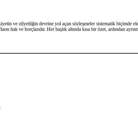
lyetliğin devrine yol açan sözleşmeler sistematik biçimde ele a
afların hak ve borçlarıdır. Her başlık altında kısa bir özet, ardından ayr
)