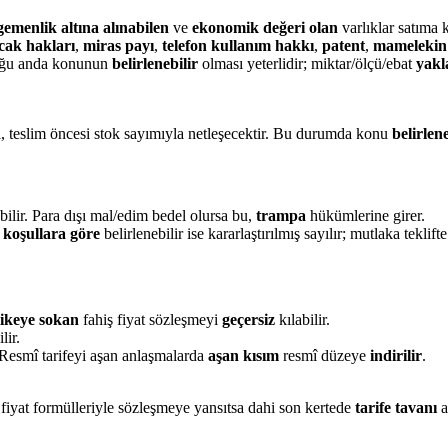
gemenlik altına alınabilen
ve
ekonomik değeri olan
varlıklar satıma k
cak hakları
,
miras payı
,
telefon kullanım hakkı
,
patent
,
mamelekin
duğu anda konunun
belirlenebilir
olması yeterlidir; miktar/ölçü/ebat
yakl
yı, teslim öncesi stok sayımıyla netleşecektir. Bu durumda konu
belirlene
bilir. Para dışı mal/edim bedel olursa bu,
trampa
hükümlerine girer.
koşullara göre
belirlenebilir ise kararlaştırılmış sayılır; mutlaka tekli
hlikeye sokan
fahiş fiyat sözleşmeyi
geçersiz
kılabilir.
lir.
 Resmî tarifeyi aşan anlaşmalarda
aşan kısım
resmî düzeye
indirilir
.
 fiyat formülleriyle sözleşmeye yansıtsa dahi son kertede
tarife tavanı
a