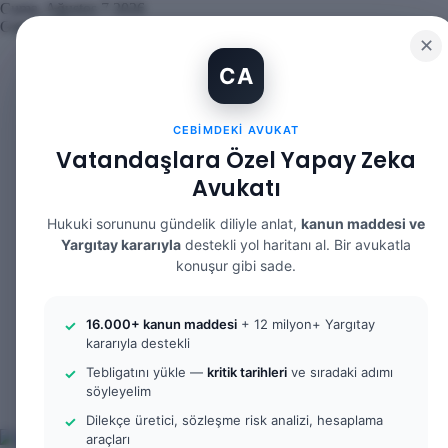
Cuma, Ağustos 7 2026
Güncel Makale
✕
İBAN Kiralama Cezasında Yeni Dönem: TCK 158’e Eklenen Fıkr
CA
12. Yargı Paketi Kabul Edildi: Avukat Gözüyle Tüm Maddeler v
Banka Hesabımı Dolandırıcılara Kullandırdım, Başıma Ne Gelir
İhtiyaç Nedeniyle Tahliye: 9. Hukuk Dairesi 2025/7083 K.
CEBIMDEKI AVUKAT
Yargıtay Kararı İncelemesi ve Tanık Beyanları: 9. Hukuk Daire
Kusur Belirlemesinin Maddi ve Manevi Tazminata Etkisi ve Ma
Vatandaşlara Özel Yapay Zeka
Kusur Belirlemesinin Maddi ve Manevi Tazminata Etkisi ve Ağı
Avukatı
Kira Sözleşmesinin Feshi ve Bilirkişi İncelemesi: 9. Hukuk Dai
Yargıtay Kararı İncelemesi: 2. Ceza Dairesi 2026/2150 K.
Yargıtay Kararı İncelemesi: 2. Ceza Dairesi 2026/4266 K.
Hukuki sorununu gündelik diliyle anlat,
kanun maddesi ve
Yargıtay kararıyla
destekli yol haritanı al. Bir avukatla
Facebook
konuşur gibi sade.
X
YouTube
Instagram
16.000+ kanun maddesi
+ 12 milyon+ Yargıtay
WhatsApp
kararıyla destekli
Kayıt
Ol
Rastgele
Tebligatını yükle —
kritik tarihleri
ve sıradaki adımı
Makale
Kenar
söyleyelim
Bölmesi
Arama
Dilekçe üretici, sözleşme risk analizi, hesaplama
yap
araçları
...