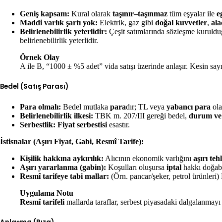
Geniş kapsam:
Kural olarak
taşınır–taşınmaz
tüm eşyalar ile
e
Maddi varlık şartı yok:
Elektrik, gaz gibi
doğal kuvvetler
,
ala
Belirlenebilirlik yeterlidir:
Çeşit satımlarında sözleşme kurul
belirlenebilirlik yeterlidir.
Örnek Olay
A ile B, “1000 ± %5 adet” vida satışı üzerinde anlaşır. Kesin sa
Bedel (Satış Parası)
Para olmalı:
Bedel mutlaka
para
dır; TL veya
yabancı para
ola
Belirlenebilirlik ilkesi:
TBK m. 207/III gereği bedel,
durum ve 
Serbestlik:
Fiyat serbestisi
esastır.
İstisnalar (Aşırı Fiyat, Gabi, Resmî Tarife):
Kişilik hakkına aykırılık:
Alıcının ekonomik varlığını
aşırı te
Aşırı yararlanma (gabin):
Koşulları oluşursa
iptal
hakkı doğabi
Resmî tarifeye tabi mallar:
(Örn. pancar/şeker, petrol ürünleri)
Uygulama Notu
Resmî tarifeli
mallarda taraflar, serbest piyasadaki dalgalanmayı