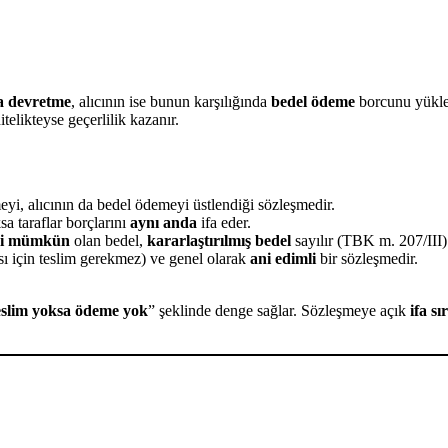
ya devretme
, alıcının ise bunun karşılığında
bedel ödeme
borcunu yükle
nitelikteyse geçerlilik kazanır.
meyi, alıcının da bedel ödemeyi üstlendiği sözleşmedir.
a taraflar borçlarını
aynı anda
ifa eder.
esi mümkün
olan bedel,
kararlaştırılmış bedel
sayılır (TBK m. 207/III)
ı için teslim gerekmez) ve genel olarak
ani edimli
bir sözleşmedir.
eslim yoksa ödeme yok
” şeklinde denge sağlar. Sözleşmeye açık
ifa sı