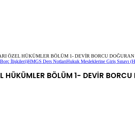
RI ÖZEL HÜKÜMLER BÖLÜM 1- DEVİR BORCU DOĞURAN
orç İlişkileri)
HMGS Ders Notları
Hukuk Mesleklerine Giriş Sınavı 
L HÜKÜMLER BÖLÜM 1- DEVİR BORCU