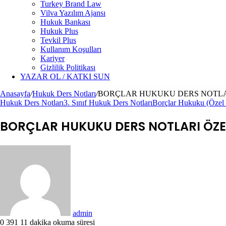
Turkey Brand Law
Vilva Yazılım Ajansı
Hukuk Bankası
Hukuk Plus
Tevkil Plus
Kullanım Koşulları
Kariyer
Gizlilik Politikası
YAZAR OL / KATKI SUN
Anasayfa
/
Hukuk Ders Notları
/
BORÇLAR HUKUKU DERS NOTLA
Hukuk Ders Notları
3. Sınıf Hukuk Ders Notları
Borçlar Hukuku (Özel B
BORÇLAR HUKUKU DERS NOTLARI ÖZE
Bir
e-
posta
göndermek
admin
0
391
11 dakika okuma süresi