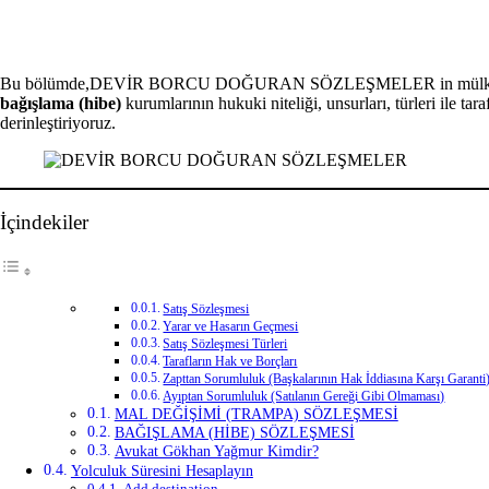
Facebook
X
LinkedIn
Tumblr
Pinterest
Reddit
VKontakte
Odnoklassniki
Pocket
Yazdır
Bu bölümde,DEVİR BORCU DOĞURAN SÖZLEŞMELER in mülkiyetin ve zi
bağışlama (hibe)
kurumlarının hukuki niteliği, unsurları, türleri ile tar
derinleştiriyoruz.
İçindekiler
Satış Sözleşmesi
Yarar ve Hasarın Geçmesi
Satış Sözleşmesi Türleri
Tarafların Hak ve Borçları
Zapttan Sorumluluk (Başkalarının Hak İddiasına Karşı Garanti
Ayıptan Sorumluluk (Satılanın Gereği Gibi Olmaması)
MAL DEĞİŞİMİ (TRAMPA) SÖZLEŞMESİ
BAĞIŞLAMA (HİBE) SÖZLEŞMESİ
Avukat Gökhan Yağmur Kimdir?
Yolculuk Süresini Hesaplayın
Add destination