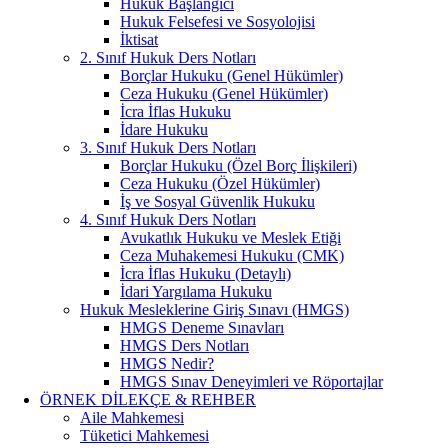
Hukuk Başlangıcı
Hukuk Felsefesi ve Sosyolojisi
İktisat
2. Sınıf Hukuk Ders Notları
Borçlar Hukuku (Genel Hükümler)
Ceza Hukuku (Genel Hükümler)
İcra İflas Hukuku
İdare Hukuku
3. Sınıf Hukuk Ders Notları
Borçlar Hukuku (Özel Borç İlişkileri)
Ceza Hukuku (Özel Hükümler)
İş ve Sosyal Güvenlik Hukuku
4. Sınıf Hukuk Ders Notları
Avukatlık Hukuku ve Meslek Etiği
Ceza Muhakemesi Hukuku (CMK)
İcra İflas Hukuku (Detaylı)
İdari Yargılama Hukuku
Hukuk Mesleklerine Giriş Sınavı (HMGS)
HMGS Deneme Sınavları
HMGS Ders Notları
HMGS Nedir?
HMGS Sınav Deneyimleri ve Röportajlar
ÖRNEK DILEKÇE & REHBER
Aile Mahkemesi
Tüketici Mahkemesi