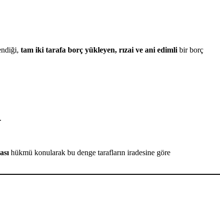
ndiği,
tam iki tarafa borç yükleyen, rızai ve ani edimli
bir borç
.
rası
hükmü konularak bu denge tarafların iradesine göre