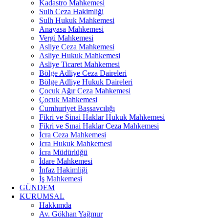
Kadastro Mahkemesi
Sulh Ceza Hakimliği
Sulh Hukuk Mahkemesi
Anayasa Mahkemesi
Vergi Mahkemesi
Asliye Ceza Mahkemesi
Asliye Hukuk Mahkemesi
Asliye Ticaret Mahkemesi
Bölge Adliye Ceza Daireleri
Bölge Adliye Hukuk Daireleri
Çocuk Ağır Ceza Mahkemesi
Çocuk Mahkemesi
Cumhuriyet Başsavcılığı
Fikri ve Sinai Haklar Hukuk Mahkemesi
Fikri ve Sınai Haklar Ceza Mahkemesi
İcra Ceza Mahkemesi
İcra Hukuk Mahkemesi
İcra Müdürlüğü
İdare Mahkemesi
İnfaz Hakimliği
İş Mahkemesi
GÜNDEM
KURUMSAL
Hakkımda
Av. Gökhan Yağmur