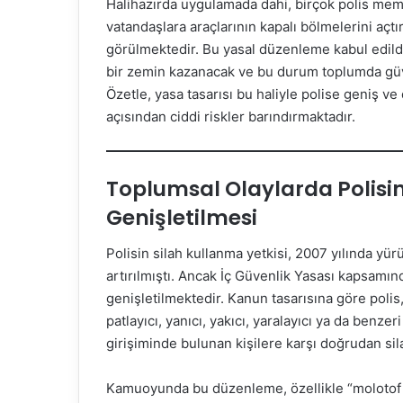
Halihazırda uygulamada dahi, birçok polis memu
vatandaşlara araçlarının kapalı bölmelerini aç
görülmektedir. Bu yasal düzenleme kabul edildiğ
bir zemin kazanacak ve bu durum toplumda güve
Özetle, yasa tasarısı bu haliyle polise geniş v
açısından ciddi riskler barındırmaktadır.
Toplumsal Olaylarda Polisin
Genişletilmesi
Polisin silah kullanma yetkisi, 2007 yılında yür
artırılmıştı. Ancak İç Güvenlik Yasası kapsamın
genişletilmektedir. Kanun tasarısına göre polis,
patlayıcı, yanıcı, yakıcı, yaralayıcı ya da benzeri
girişiminde bulunan kişilere karşı doğrudan sila
Kamuoyunda bu düzenleme, özellikle “molotof k