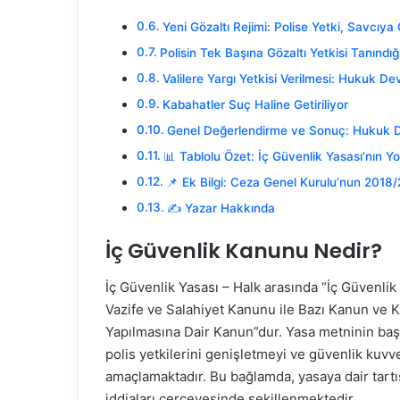
Yeni Gözaltı Rejimi: Polise Yetki, Savcıya
Polisin Tek Başına Gözaltı Yetkisi Tanındığ
Valilere Yargı Yetkisi Verilmesi: Hukuk De
Kabahatler Suç Haline Getiriliyor
Genel Değerlendirme ve Sonuç: Hukuk De
📊 Tablolu Özet: İç Güvenlik Yasası’nın Yo
📌 Ek Bilgi: Ceza Genel Kurulu’nun 201
✍️ Yazar Hakkında
İç Güvenlik Kanunu Nedir?
İç Güvenlik Yasası – Halk arasında “İç Güvenlik
Vazife ve Salahiyet Kanunu ile Bazı Kanun ve
Yapılmasına Dair Kanun”dur. Yasa metninin ba
polis yetkilerini genişletmeyi ve güvenlik kuvv
amaçlamaktadır. Bu bağlamda, yasaya dair tartı
iddiaları çerçevesinde şekillenmektedir.