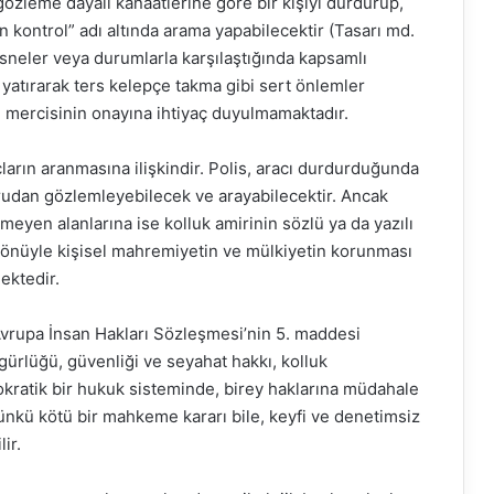
gözleme dayalı kanaatlerine göre bir kişiyi durdurup,
n kontrol” adı altında arama yapabilecektir (Tasarı md.
esneler veya durumlarla karşılaştığında kapsamlı
 yatırarak ters kelepçe takma gibi sert önlemler
gı mercisinin onayına ihtiyaç duyulmamaktadır.
ların aranmasına ilişkindir. Polis, aracı durdurduğunda
udan gözlemleyebilecek ve arayabilecektir. Ancak
meyen alanlarına ise kolluk amirinin sözlü ya da yazılı
 yönüyle kişisel mahremiyetin ve mülkiyetin korunması
ektedir.
 Avrupa İnsan Hakları Sözleşmesi’nin 5. maddesi
gürlüğü, güvenliği ve seyahat hakkı, kolluk
mokratik bir hukuk sisteminde, birey haklarına müdahale
Çünkü kötü bir mahkeme kararı bile, keyfi ve denetimsiz
ir.