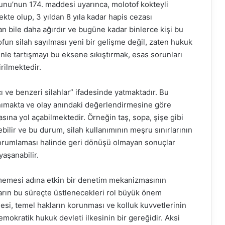
unu’nun 174. maddesi uyarınca, molotof kokteyli
kte olup, 3 yıldan 8 yıla kadar hapis cezası
n bile daha ağırdır ve bugüne kadar binlerce kişi bu
fun silah sayılması yeni bir gelişme değil, zaten hukuk
le tartışmayı bu eksene sıkıştırmak, esas sorunları
rilmektedir.
ı ve benzeri silahlar” ifadesinde yatmaktadır. Bu
 tanımakta ve olay anındaki değerlendirmesine göre
sına yol açabilmektedir. Örneğin taş, sopa, şişe gibi
ilir ve bu durum, silah kullanımının meşru sınırlarının
ş yorumlaması halinde geri dönüşü olmayan sonuçlar
yaşanabilir.
şmemesi adına etkin bir denetim mekanizmasının
oların bu süreçte üstlenecekleri rol büyük önem
esi, temel hakların korunması ve kolluk kuvvetlerinin
emokratik hukuk devleti ilkesinin bir gereğidir. Aksi