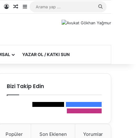
e
tagram
WhatsApp
Kayıt Ol
Rastgele Makale
Kenar Bölmesi
Arama
yap
...
MSAL
YAZAR OL / KATKI SUN
Bizi Takip Edin
600
Takipçiler
3.000
Beğeniler
9.000
Takipçiler
Popüler
Son Eklenen
Yorumlar