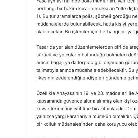
Yasalaşması hâlinde polis memurları, yalnızca 
herhangi bir hâkim kararı olmaksızın “elle dışta
1). Bu tür aramalarda polis, şüpheli gördüğü n
müdahalelerde bulunabilecek, hatta kişiyi yere
alabilecektir. Bu işlemler için herhangi bir yar
Tasarıda yer alan düzenlemelerden biri de araç
sürücü ve yolcuların bulunduğu bölmeleri doğr
aracın bagajı ya da torpido gibi dışarıdan görün
talimatıyla anında müdahale edebilecektir. Bu
ilkesinin zedelendiği endişeleri gündeme gelm
Özellikle Anayasa’nın 19. ve 23. maddeleri ile
kapsamında güvence altına alınmış olan kişi öz
kuvvetlerinin inisiyatifine bırakılmaktadır. De
yalnızca yargı kararlarıyla mümkün olmalıdır. 
bir kolluk müdahalesinden daha koruyucu olabil