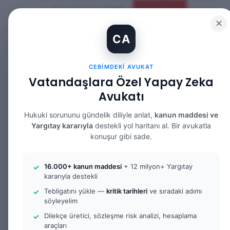
Cuma, Ağustos 7 2026
Güncel Makale
✕
CA
CEBIMDEKI AVUKAT
Vatandaşlara Özel Yapay Zeka
ANASAYFA
BILGI BANKASI
HUKUK DERS N
Avukatı
Hukuki sorununu gündelik diliyle anlat,
kanun maddesi ve
Yargıtay kararıyla
destekli yol haritanı al. Bir avukatla
konuşur gibi sade.
Anasayfa
/
Bilgi Bankası
/
İç Güvenlik Yasası Nedir?
Bilgi Bankası
Ceza Hukuku
16.000+ kanun maddesi
+ 12 milyon+ Yargıtay
kararıyla destekli
İç Güvenlik Yas
Tebligatını yükle —
kritik tarihleri
ve sıradaki adımı
söyleyelim
Tartışmalı Düz
Dilekçe üretici, sözleşme risk analizi, hesaplama
araçları