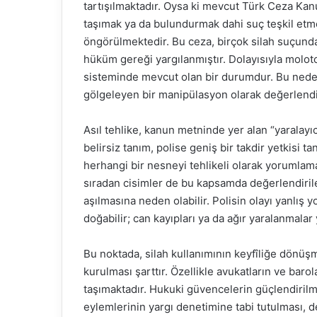
tartışılmaktadır. Oysa ki mevcut Türk Ceza Kan
taşımak ya da bulundurmak dahi suç teşkil etme
öngörülmektedir. Bu ceza, birçok silah suçunda
hüküm gereği yargılanmıştır. Dolayısıyla moloto
sisteminde mevcut olan bir durumdur. Bu neden
gölgeleyen bir manipülasyon olarak değerlendi
Asıl tehlike, kanun metninde yer alan “yaralayıc
belirsiz tanım, polise geniş bir takdir yetkisi
herhangi bir nesneyi tehlikeli olarak yorumlama
sıradan cisimler de bu kapsamda değerlendirileb
aşılmasına neden olabilir. Polisin olayı yanlı
doğabilir; can kayıpları ya da ağır yaralanmalar 
Bu noktada, silah kullanımının keyfîliğe dönü
kurulması şarttır. Özellikle avukatların ve bar
taşımaktadır. Hukuki güvencelerin güçlendirilm
eylemlerinin yargı denetimine tabi tutulması, d