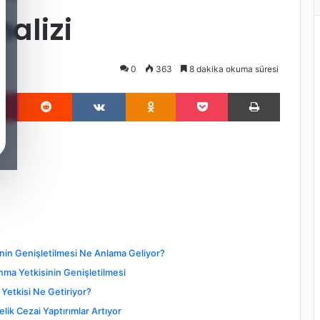
alizi
0
363
8 dakika okuma süresi
Pinterest
Reddit
VKontakte
Odnoklassniki
Pocket
Yazdır
inin Genişletilmesi Ne Anlama Geliyor?
anma Yetkisinin Genişletilmesi
etkisi Ne Getiriyor?
lik Cezai Yaptırımlar Artıyor