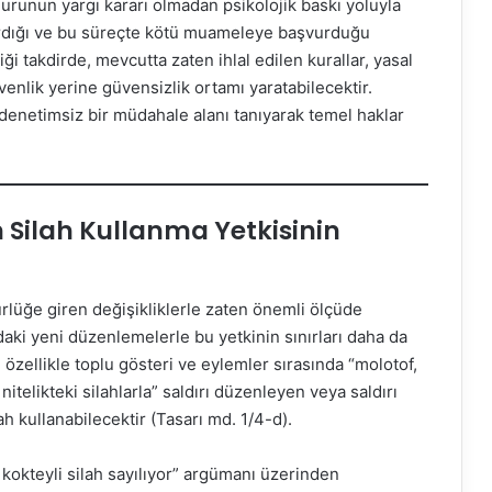
runun yargı kararı olmadan psikolojik baskı yoluyla
tırdığı ve bu süreçte kötü muameleye başvurduğu
i takdirde, mevcutta zaten ihlal edilen kurallar, yasal
nlik yerine güvensizlik ortamı yaratabilecektir.
e denetimsiz bir müdahale alanı tanıyarak temel haklar
 Silah Kullanma Yetkisinin
ürlüğe giren değişikliklerle zaten önemli ölçüde
daki yeni düzenlemelerle bu yetkinin sınırları daha da
 özellikle toplu gösteri ve eylemler sırasında “molotof,
 nitelikteki silahlarla” saldırı düzenleyen veya saldırı
h kullanabilecektir (Tasarı md. 1/4-d).
okteyli silah sayılıyor” argümanı üzerinden