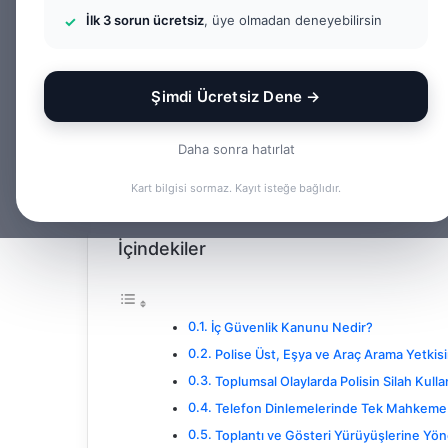
İlk 3 sorun ücretsiz
, üye olmadan deneyebilirsin
ve Toplumsal An
Şimdi Ücretsiz Dene →
Bir
admin
e-
Facebook
X
LinkedIn
Tumblr
posta
Daha sonra hatırlat
göndermek
Kart bilgisi sormaz. Kayıt isteğe bağlıdır.
İçindekiler
İç Güvenlik Kanunu Nedir?
Polise Üst, Eşya ve Araç Arama Yetkis
Toplumsal Olaylarda Polisin Silah Kull
Telefon Dinlemelerinde Tek Mahkeme Y
Toplantı ve Gösteri Yürüyüşlerine Yöne