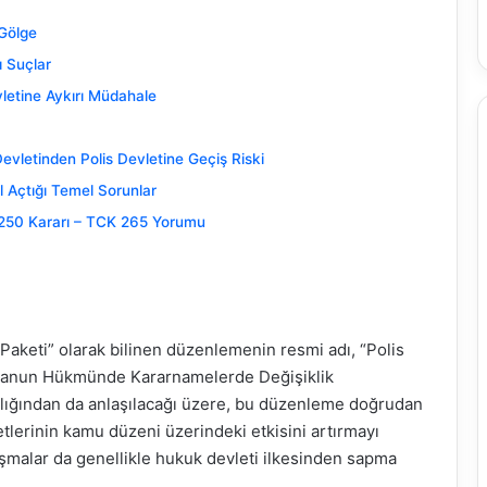
 Gölge
ı Suçlar
vletine Aykırı Müdahale
vletinden Polis Devletine Geçiş Riski
l Açtığı Temel Sorunlar
8/250 Kararı – TCK 265 Yorumu
 Paketi” olarak bilinen düzenlemenin resmi adı, “Polis
 Kanun Hükmünde Kararnamelerde Değişiklik
şlığından da anlaşılacağı üzere, bu düzenleme doğrudan
etlerinin kamu düzeni üzerindeki etkisini artırmayı
şmalar da genellikle hukuk devleti ilkesinden sapma