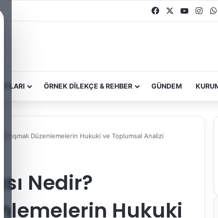
Facebook
X
YouTub
Ins
OTLARI
ÖRNEK DILEKÇE & REHBER
GÜNDEM
KURU
 Tartışmalı Düzenlemelerin Hukuki ve Toplumsal Analizi
ası Nedir?
enlemelerin Hukuki