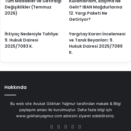
Tüm Maddeler ve Getirdiği
Kullandırdım, Başıma Ne
Değişiklikler (Temmuz
Gelir? IBAN Mağdurlarına
2026)
12. Yargı Paketi Ne
Getiriyor?
İhtiyaç Nedeniyle Tahliye:
Yargıtay Kararı İncelemesi
9. Hukuk Dairesi
ve Tanık Beyanları: 9.
2025/7083 K.
Hukuk Dairesi 2025/7089
K.
Hakkında
Bu web site Avukat Gökhan Yağmur tarafından makale & Bilgi
paylaşımı amacı ile kurulmuştur. Daha fazla bilgi için
www.gokhanyagmur.com adresini ziyaret edebilirsiniz.
Facebook
X
YouTube
Instagram
WhatsApp