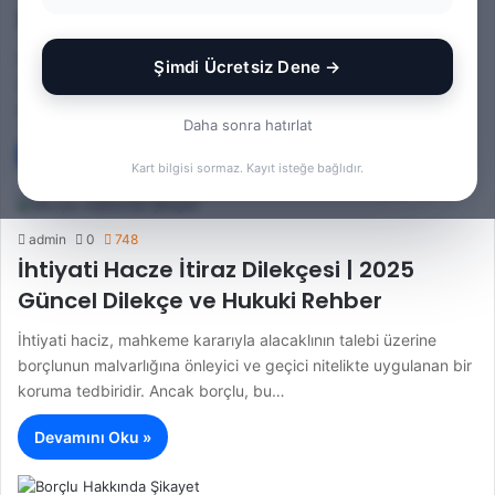
2025 Rehberi
İcra takibi açıldığında ya da tarafı olduğunuz bir dosya varsa,
Şimdi Ücretsiz Dene →
süreci sağlıklı biçimde takip edebilmek için icra dosyasını
düzenli olarak…
Daha sonra hatırlat
Devamını Oku »
Kart bilgisi sormaz. Kayıt isteğe bağlıdır.
admin
0
748
İhtiyati Hacze İtiraz Dilekçesi | 2025
Güncel Dilekçe ve Hukuki Rehber
İhtiyati haciz, mahkeme kararıyla alacaklının talebi üzerine
borçlunun malvarlığına önleyici ve geçici nitelikte uygulanan bir
koruma tedbiridir. Ancak borçlu, bu…
Devamını Oku »