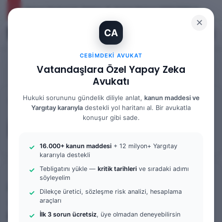
İhtiyaç Nedeniyle Tahliye: 9. Hukuk Dairesi 2025/7083 K.
✕
CA
Kayıt Ol
Arama 
M
CEBIMDEKI AVUKAT
Vatandaşlara Özel Yapay Zeka
Avukatı
Hukuki sorununu gündelik diliyle anlat,
kanun maddesi ve
Anasayfa
/
Örnek Dilekçe & Rehber
/
İcra Müdürlüğü
Yargıtay kararıyla
destekli yol haritanı al. Bir avukatla
konuşur gibi sade.
İcra Müdürlüğü
16.000+ kanun maddesi
+ 12 milyon+ Yargıtay
kararıyla destekli
Tebligatını yükle —
kritik tarihleri
ve sıradaki adımı
söyleyelim
Dilekçe üretici, sözleşme risk analizi, hesaplama
araçları
admin
0
960
İcra Dosyası Sorgulama Nasıl Yapılır? |
İlk 3 sorun ücretsiz
, üye olmadan deneyebilirsin