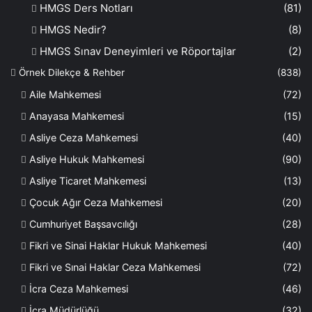
HMGS Ders Notları
(81)
HMGS Nedir?
(8)
HMGS Sınav Deneyimleri ve Röportajlar
(2)
Örnek Dilekçe & Rehber
(838)
Aile Mahkemesi
(72)
Anayasa Mahkemesi
(15)
Asliye Ceza Mahkemesi
(40)
Asliye Hukuk Mahkemesi
(90)
Asliye Ticaret Mahkemesi
(13)
Çocuk Ağır Ceza Mahkemesi
(20)
Cumhuriyet Başsavcılığı
(28)
Fikri ve Sinai Haklar Hukuk Mahkemesi
(40)
Fikri ve Sınai Haklar Ceza Mahkemesi
(72)
İcra Ceza Mahkemesi
(46)
İcra Müdürlüğü
(32)