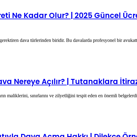
ti Ne Kadar Olur? | 2025 Güncel Ücre
erektiren dava türlerinden biridir. Bu davalarda profesyonel bir avuk
va Nereye Açılır? | Tutanaklara İtir
rın maliklerini, sınırlarını ve zilyetliğini tespit eden en önemli belgel
tıyla Dava Açma Hakkı | Dilekçe Örne