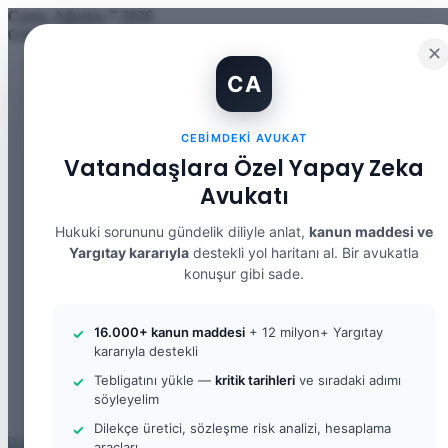
Cuma, Ağustos 7 2026
Güncel Makale
✕
İBAN Kiralama Cezasında Yeni Dönem: TCK 158’e Eklenen Fık
CA
12. Yargı Paketi Kabul Edildi: Avukat Gözüyle Tüm Maddeler 
Banka Hesabımı Dolandırıcılara Kullandırdım, Başıma Ne Geli
İhtiyaç Nedeniyle Tahliye: 9. Hukuk Dairesi 2025/7083 K.
CEBIMDEKI AVUKAT
Yargıtay Kararı İncelemesi ve Tanık Beyanları: 9. Hukuk Dair
Kusur Belirlemesinin Maddi ve Manevi Tazminata Etkisi ve M
Vatandaşlara Özel Yapay Zeka
Kusur Belirlemesinin Maddi ve Manevi Tazminata Etkisi ve A
Avukatı
Kira Sözleşmesinin Feshi ve Bilirkişi İncelemesi: 9. Hukuk Da
Yargıtay Kararı İncelemesi: 2. Ceza Dairesi 2026/2150 K.
Yargıtay Kararı İncelemesi: 2. Ceza Dairesi 2026/4266 K.
Hukuki sorununu gündelik diliyle anlat,
kanun maddesi ve
Yargıtay kararıyla
destekli yol haritanı al. Bir avukatla
Facebook
konuşur gibi sade.
X
YouTube
Instagram
16.000+ kanun maddesi
+ 12 milyon+ Yargıtay
WhatsApp
kararıyla destekli
Kayıt Ol
Rastgele Makale
Tebligatını yükle —
kritik tarihleri
ve sıradaki adımı
Kenar Bölmesi
söyleyelim
Arama yap ...
Dilekçe üretici, sözleşme risk analizi, hesaplama
araçları