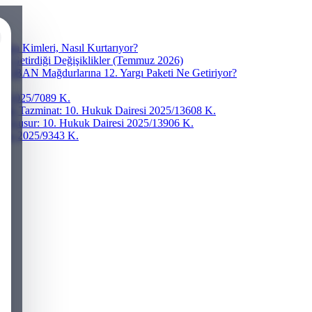
ra Kimleri, Nasıl Kurtarıyor?
ve Getirdiği Değişiklikler (Temmuz 2026)
r? IBAN Mağdurlarına 12. Yargı Paketi Ne Getiriyor?
esi 2025/7089 K.
addi Tazminat: 10. Hukuk Dairesi 2025/13608 K.
ğır Kusur: 10. Hukuk Dairesi 2025/13906 K.
iresi 2025/9343 K.