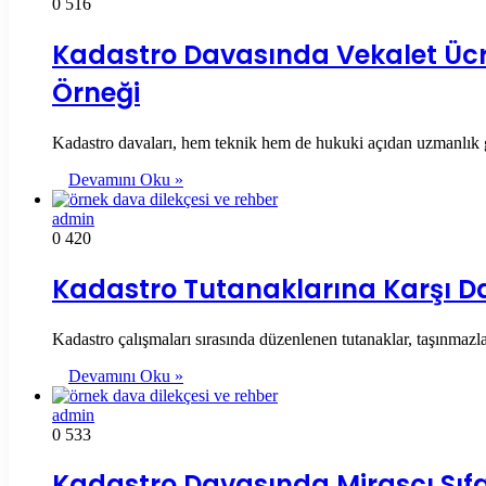
0
516
Kadastro Davasında Vekalet Ücre
Örneği
Kadastro davaları, hem teknik hem de hukuki açıdan uzmanlık g
Devamını Oku »
admin
0
420
Kadastro Tutanaklarına Karşı Da
Kadastro çalışmaları sırasında düzenlenen tutanaklar, taşınmazla
Devamını Oku »
admin
0
533
Kadastro Davasında Mirasçı Sıfa