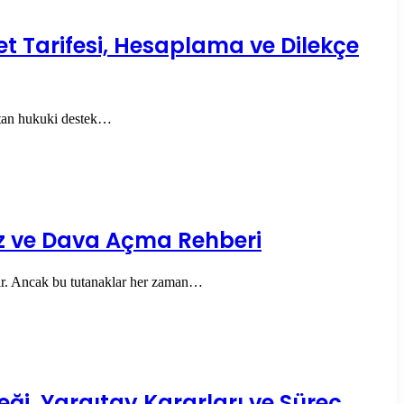
t Tarifesi, Hesaplama ve Dilekçe
attan hukuki destek…
az ve Dava Açma Rehberi
erdir. Ancak bu tutanaklar her zaman…
ği, Yargıtay Kararları ve Süreç