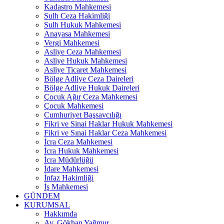
Kadastro Mahkemesi
Sulh Ceza Hakimliği
Sulh Hukuk Mahkemesi
Anayasa Mahkemesi
Vergi Mahkemesi
Asliye Ceza Mahkemesi
Asliye Hukuk Mahkemesi
Asliye Ticaret Mahkemesi
Bölge Adliye Ceza Daireleri
Bölge Adliye Hukuk Daireleri
Çocuk Ağır Ceza Mahkemesi
Çocuk Mahkemesi
Cumhuriyet Başsavcılığı
Fikri ve Sinai Haklar Hukuk Mahkemesi
Fikri ve Sınai Haklar Ceza Mahkemesi
İcra Ceza Mahkemesi
İcra Hukuk Mahkemesi
İcra Müdürlüğü
İdare Mahkemesi
İnfaz Hakimliği
İş Mahkemesi
GÜNDEM
KURUMSAL
Hakkımda
Av. Gökhan Yağmur