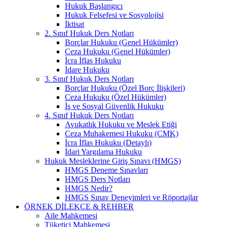
Hukuk Başlangıcı
Hukuk Felsefesi ve Sosyolojisi
İktisat
2. Sınıf Hukuk Ders Notları
Borçlar Hukuku (Genel Hükümler)
Ceza Hukuku (Genel Hükümler)
İcra İflas Hukuku
İdare Hukuku
3. Sınıf Hukuk Ders Notları
Borçlar Hukuku (Özel Borç İlişkileri)
Ceza Hukuku (Özel Hükümler)
İş ve Sosyal Güvenlik Hukuku
4. Sınıf Hukuk Ders Notları
Avukatlık Hukuku ve Meslek Etiği
Ceza Muhakemesi Hukuku (CMK)
İcra İflas Hukuku (Detaylı)
İdari Yargılama Hukuku
Hukuk Mesleklerine Giriş Sınavı (HMGS)
HMGS Deneme Sınavları
HMGS Ders Notları
HMGS Nedir?
HMGS Sınav Deneyimleri ve Röportajlar
ÖRNEK DILEKÇE & REHBER
Aile Mahkemesi
Tüketici Mahkemesi