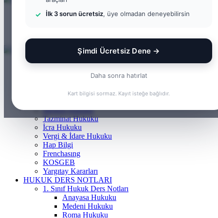
İlk 3 sorun ücretsiz
, üye olmadan deneyebilirsin
Menü
Arama yap ...
Kayıt Ol
Şimdi Ücretsiz Dene →
ANASAYFA
BILGI BANKASI
Daha sonra hatırlat
Borçlar Hukuku
Ceza Hukuku
Kart bilgisi sormaz. Kayıt isteğe bağlıdır.
Gayrimenkul Hukuku
Medeni Hukuku
Tazminat Hukuku
İcra Hukuku
Vergi & İdare Hukuku
Hap Bilgi
Frenchasıng
KOSGEB
Yargıtay Kararları
HUKUK DERS NOTLARI
1. Sınıf Hukuk Ders Notları
Anayasa Hukuku
Medeni Hukuku
Roma Hukuku