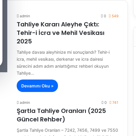
admin
0
549
Tahliye Kararı Aleyhe Çıktı:
Tehir-i İcra ve Mehil Vesikası
2025
Tahliye davası aleyhinize mi sonuçlandı? Tehir-i
icra, mehil vesikası, derkenar ve icra dairesi
sürecini adım adım anlattığımız rehberi okuyun
Tahliye…
Devamını Oku »
admin
0
741
Şartla Tahliye Oranları (2025
Güncel Rehber)
Şartla Tahliye Oranları – 7242, 7456, 7499 ve 7550