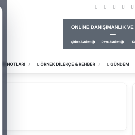
Facebook
X
YouTub
Inst
RS NOTLARI
ÖRNEK DILEKÇE & REHBER
GÜNDEM