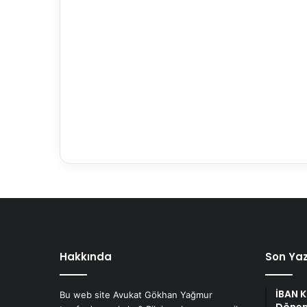
Hakkında
Son Yaz
İBAN 
Bu web site Avukat Gökhan Yağmur