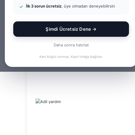
İlk 3 sorun ücretsiz
, üye olmadan deneyebilirsin
Şimdi Ücretsiz Dene →
Daha sonra hatırlat
Kart bilgisi sormaz. Kayıt isteğe bağlıdır.