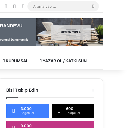
e
agram
WhatsApp
Kayıt Ol
Rastgele Makale
Kenar Bölmesi
Arama
yap
...
KURUMSAL
YAZAR OL / KATKI SUN
Bizi Takip Edin
3.000
600
Beğeniler
Takipçiler
9.000