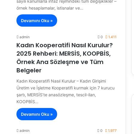
sayılı kanunlarla infaz rejimindeki tüm değişiklikler –
örnek hesaplamalar, istisnalar ve…
Devamını Oku »
admin
0
1.411
Kadın Kooperatifi Nasıl Kurulur?
2025 Rehberi: MERSİS, KOOPBİS,
Örnek Ana Sözleşme ve Tüm
Belgeler
Kadın Kooperatifi Nasıl Kurulur – Kadın Girişimi
Üretim ve İşletme Kooperatifi kurmak için 7 kurucu
şartı, MERSİS’te anasözleşme, tescil-ilan,
KOOPBİS…
Devamını Oku »
admin
0
1.977