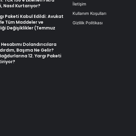
 TCK 158’e Eklenen Fıkra
İletişim
i, Nasıl Kurtarıyor?
Kullanım Koşulları
rgı Paketi Kabul Edildi: Avukat
le Tüm Maddeler ve
Gizlilik Politikası
iği Değişiklikler (Temmuz
 Hesabımı Dolandırıcılara
dırdım, Başıma Ne Gelir?
ağdurlarına 12. Yargı Paketi
iriyor?