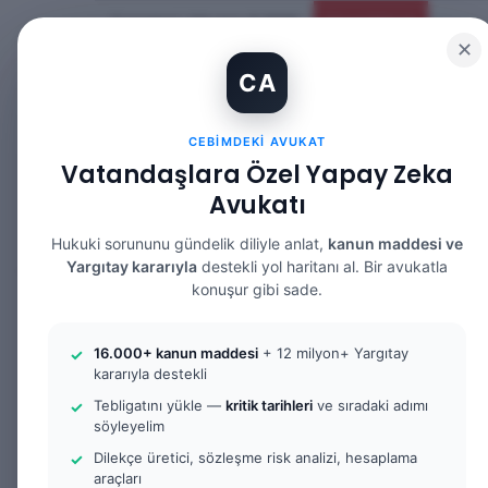
Cumartesi, Ağustos 8 2026
Güncel Makale
✕
CA
CEBIMDEKI AVUKAT
Vatandaşlara Özel Yapay Zeka
Avukatı
ANASAYFA
BILGI BANKASI
HUKUK DE
Hukuki sorununu gündelik diliyle anlat,
kanun maddesi ve
Yargıtay kararıyla
destekli yol haritanı al. Bir avukatla
konuşur gibi sade.
Anasayfa
/
Bilgi Bankası
/
Hap Bilgi
16.000+ kanun maddesi
+ 12 milyon+ Yargıtay
kararıyla destekli
Hap Bilgi
Tebligatını yükle —
kritik tarihleri
ve sıradaki adımı
söyleyelim
Dilekçe üretici, sözleşme risk analizi, hesaplama
araçları