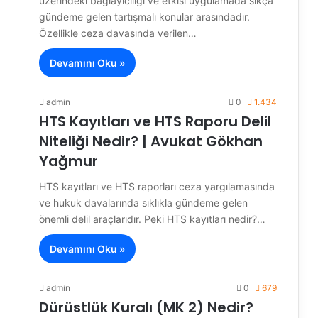
üzerindeki bağlayıcılığı ve etkisi uygulamada sıkça
gündeme gelen tartışmalı konular arasındadır.
Özellikle ceza davasında verilen…
Devamını Oku »
admin
0
1.434
HTS Kayıtları ve HTS Raporu Delil
Niteliği Nedir? | Avukat Gökhan
Yağmur
HTS kayıtları ve HTS raporları ceza yargılamasında
ve hukuk davalarında sıklıkla gündeme gelen
önemli delil araçlarıdır. Peki HTS kayıtları nedir?…
Devamını Oku »
admin
0
679
Dürüstlük Kuralı (MK 2) Nedir?