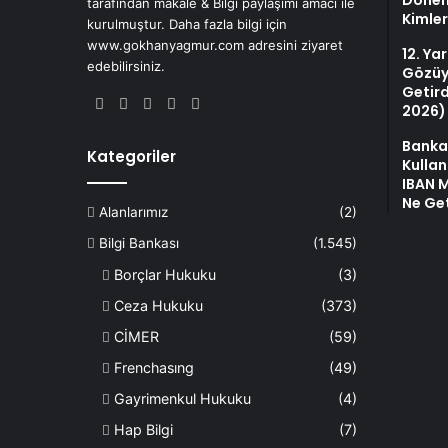
Dönem:
tarafından makale & Bilgi paylaşımı amacı ile
Kimler
kurulmuştur. Daha fazla bilgi için
www.gokhanyagmur.com adresini ziyaret
12. Ya
edebilirsiniz.
Gözüy
Getird
Facebook
X
YouTube
Instagram
WhatsApp
2026)
Banka
Kategoriler
Kullan
IBAN M
Ne Get
Alanlarımız
(2)
Bilgi Bankası
(1.545)
Borçlar Hukuku
(3)
Ceza Hukuku
(373)
CİMER
(59)
Frenchasıng
(49)
Gayrimenkul Hukuku
(4)
Hap Bilgi
(7)