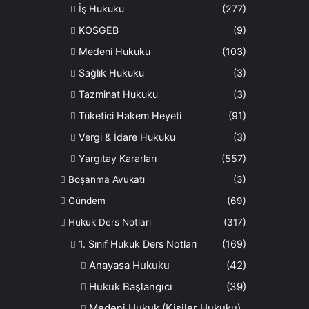
İş Hukuku
(277)
KOSGEB
(9)
Medeni Hukuku
(103)
Sağlık Hukuku
(3)
Tazminat Hukuku
(3)
Tüketici Hakem Heyeti
(91)
Vergi & İdare Hukuku
(3)
Yargıtay Kararları
(557)
Boşanma Avukatı
(3)
Gündem
(69)
Hukuk Ders Notları
(317)
1. Sınıf Hukuk Ders Notları
(169)
Anayasa Hukuku
(42)
Hukuk Başlangıcı
(39)
Medeni Hukuk (Kişiler Hukuku)