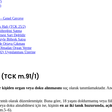
2)
)
 – Genel Çerçeve
k Hali (TCK 25/2)
öbreğini Satma
mesi Şart Değildir
iyle Böbrek Satışı
de Ortaya Çıkması
i Olmadan Organ Verme
92) Uygulanması Üzerine
(TCK m.91/1)
r kişiden organ veya doku alınmasını
suç olarak tanımlamaktadır. Anc
rıntılı olarak düzenlenmiştir. Buna göre, 18 yaşını doldurmamış veya fii
ya doku alınabilmesi için ise, kişinin
en az iki tanık huzurunda, açık,
m.5–6).