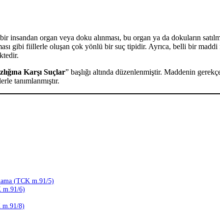
ir insandan organ veya doku alınması, bu organ ya da dokuların satılması
ı gibi fiillerle oluşan çok yönlü bir suç tipidir. Ayrıca, belli bir mad
tedir.
ığına Karşı Suçlar
” başlığı altında düzenlenmiştir. Maddenin gerekçe
lerle tanımlanmıştır.
ılama (TCK m.91/5)
 m.91/6)
K m.91/8)