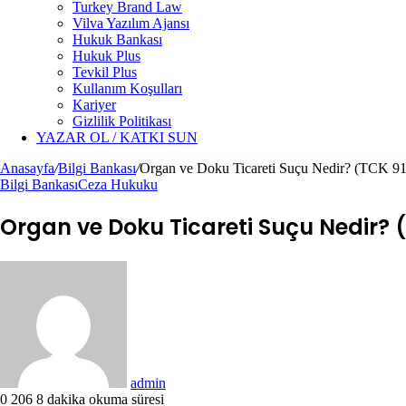
Turkey Brand Law
Vilva Yazılım Ajansı
Hukuk Bankası
Hukuk Plus
Tevkil Plus
Kullanım Koşulları
Kariyer
Gizlilik Politikası
YAZAR OL / KATKI SUN
Anasayfa
/
Bilgi Bankası
/
Organ ve Doku Ticareti Suçu Nedir? (TCK 91
Bilgi Bankası
Ceza Hukuku
Organ ve Doku Ticareti Suçu Nedir? 
Bir
e-
posta
göndermek
admin
0
206
8 dakika okuma süresi