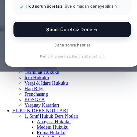
İlk 3 sorun ücretsiz
, üye olmadan deneyebilirsin
Menü
Arama
yap
Kayıt
...
Ol
Şimdi Ücretsiz Dene →
ANASAYFA
BILGI BANKASI
Daha sonra hatırlat
Borçlar Hukuku
Ceza Hukuku
Kart bilgisi sormaz. Kayıt isteğe bağlıdır.
Gayrimenkul Hukuku
Medeni Hukuku
Tazminat Hukuku
İcra Hukuku
Vergi & İdare Hukuku
Hap Bilgi
Frenchasıng
KOSGEB
Yargıtay Kararları
HUKUK DERS NOTLARI
1. Sınıf Hukuk Ders Notları
Anayasa Hukuku
Medeni Hukuku
Roma Hukuku