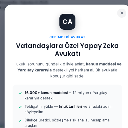
Perşembe, Ağustos 6 2026
Güncel Makale
✕
İBAN Kiralama Cezasında Yeni Dönem: TCK 158’e Eklenen Fıkr
CA
12. Yargı Paketi Kabul Edildi: Avukat Gözüyle Tüm Maddeler v
Banka Hesabımı Dolandırıcılara Kullandırdım, Başıma Ne Gelir
İhtiyaç Nedeniyle Tahliye: 9. Hukuk Dairesi 2025/7083 K.
CEBIMDEKI AVUKAT
Yargıtay Kararı İncelemesi ve Tanık Beyanları: 9. Hukuk Daire
Kusur Belirlemesinin Maddi ve Manevi Tazminata Etkisi ve Ma
Vatandaşlara Özel Yapay Zeka
Kusur Belirlemesinin Maddi ve Manevi Tazminata Etkisi ve Ağı
Avukatı
Kira Sözleşmesinin Feshi ve Bilirkişi İncelemesi: 9. Hukuk Dai
Yargıtay Kararı İncelemesi: 2. Ceza Dairesi 2026/2150 K.
Yargıtay Kararı İncelemesi: 2. Ceza Dairesi 2026/4266 K.
Hukuki sorununu gündelik diliyle anlat,
kanun maddesi ve
Yargıtay kararıyla
destekli yol haritanı al. Bir avukatla
Facebook
konuşur gibi sade.
X
YouTube
Instagram
16.000+ kanun maddesi
+ 12 milyon+ Yargıtay
WhatsApp
kararıyla destekli
Kayıt
Ol
Rastgele
Tebligatını yükle —
kritik tarihleri
ve sıradaki adımı
Makale
Kenar
söyleyelim
Bölmesi
Arama
Dilekçe üretici, sözleşme risk analizi, hesaplama
yap
araçları
...