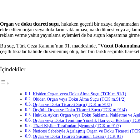
Facebook
X
LinkedIn
Tumblr
Pinterest
Reddit
VKontakte
Odnoklassniki
Pocket
Yazdır
Organ ve doku ticareti suçu
, hukuken geçerli bir rızaya dayanmadan b
elde edilen organ veya dokuların saklanması, nakledilmesi veya aşılanmas
reklam verme yahut yayınlama eylemleri de bu suçun kapsamına girmek
Bu suç, Türk Ceza Kanunu’nun 91. maddesinde, “
Vücut Dokunulmazl
çeşitli fıkralar halinde düzenlenmiş olup, her biri farklı seçimlik hareket
İçindekiler
Kişiden Organ veya Doku Alma Suçu (TCK m.91/1)
Ölüden Organ veya Doku Alma Suçu (TCK m.91/2)
Organ ve Doku Ticareti Suçu (TCK m.91/3)
Örgütlü Organ ve Doku Ticareti Suçu (TCK m.91/4)
Hukuka Aykırı Organ veya Doku Saklama, Nakletme ve Aş
Organ veya Doku Teminine Yönelik İlan veya Reklam (TCK
Tüzel Kişiler Tarafından İşlenmesi (TCK m.91/7)
Neticesi Sebebiyle Ağırlaşmış Organ ve Doku Ticareti (TC
Organ ve Doku Ticareti Suçunun Cezası (TCK 91)