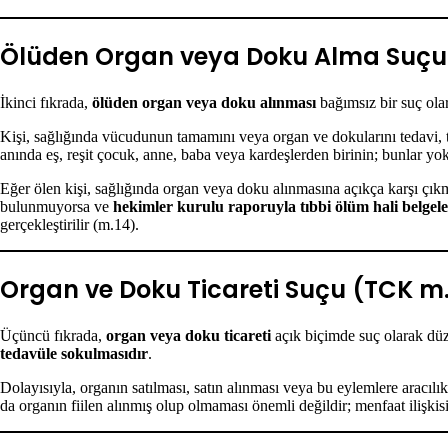
Ölüden Organ veya Doku Alma Suçu
İkinci fıkrada,
ölüden organ veya doku alınması
bağımsız bir suç ola
Kişi, sağlığında vücudunun tamamını veya organ ve dokularını tedavi, t
anında eş, reşit çocuk, anne, baba veya kardeşlerden birinin; bunlar yo
Eğer ölen kişi, sağlığında organ veya doku alınmasına açıkça karşı çık
bulunmuyorsa ve
hekimler kurulu raporuyla tıbbi ölüm hali belgel
gerçekleştirilir (m.14).
Organ ve Doku Ticareti Suçu (TCK m.
Üçüncü fıkrada,
organ veya doku ticareti
açık biçimde suç olarak dü
tedavüle sokulmasıdır
.
Dolayısıyla, organın satılması, satın alınması veya bu eylemlere aracıl
da organın fiilen alınmış olup olmaması önemli değildir; menfaat ilişkis