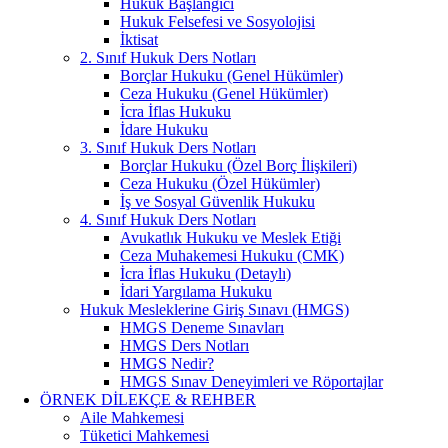
Hukuk Başlangıcı
Hukuk Felsefesi ve Sosyolojisi
İktisat
2. Sınıf Hukuk Ders Notları
Borçlar Hukuku (Genel Hükümler)
Ceza Hukuku (Genel Hükümler)
İcra İflas Hukuku
İdare Hukuku
3. Sınıf Hukuk Ders Notları
Borçlar Hukuku (Özel Borç İlişkileri)
Ceza Hukuku (Özel Hükümler)
İş ve Sosyal Güvenlik Hukuku
4. Sınıf Hukuk Ders Notları
Avukatlık Hukuku ve Meslek Etiği
Ceza Muhakemesi Hukuku (CMK)
İcra İflas Hukuku (Detaylı)
İdari Yargılama Hukuku
Hukuk Mesleklerine Giriş Sınavı (HMGS)
HMGS Deneme Sınavları
HMGS Ders Notları
HMGS Nedir?
HMGS Sınav Deneyimleri ve Röportajlar
ÖRNEK DILEKÇE & REHBER
Aile Mahkemesi
Tüketici Mahkemesi