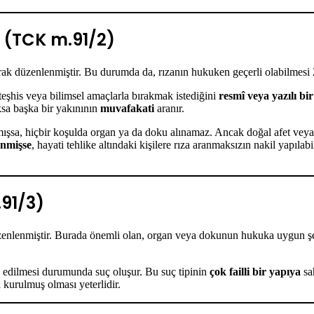
 (TCK m.91/2)
rak düzenlenmiştir. Bu durumda da, rızanın hukuken geçerli olabilmesi 
eşhis veya bilimsel amaçlarla bırakmak istediğini
resmî veya yazılı bir
ksa başka bir yakınının
muvafakati
aranır.
mışsa, hiçbir koşulda organ ya da doku alınamaz. Ancak doğal afet veya
enmişse
, hayati tehlike altındaki kişilere rıza aranmaksızın nakil yapıla
91/3)
zenlenmiştir. Burada önemli olan, organ veya dokunun hukuka uygun ş
ık edilmesi durumunda suç oluşur. Bu suç tipinin
çok failli bir yapıya
sa
i kurulmuş olması yeterlidir.