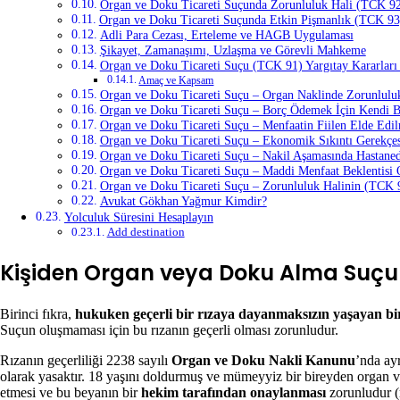
Organ ve Doku Ticareti Suçunda Zorunluluk Hali (TCK 9
Organ ve Doku Ticareti Suçunda Etkin Pişmanlık (TCK 93
Adli Para Cezası, Erteleme ve HAGB Uygulaması
Şikayet, Zamanaşımı, Uzlaşma ve Görevli Mahkeme
Organ ve Doku Ticareti Suçu (TCK 91) Yargıtay Kararları
Amaç ve Kapsam
Organ ve Doku Ticareti Suçu – Organ Naklinde Zorunlulu
Organ ve Doku Ticareti Suçu – Borç Ödemek İçin Kendi B
Organ ve Doku Ticareti Suçu – Menfaatin Fiilen Elde Edil
Organ ve Doku Ticareti Suçu – Ekonomik Sıkıntı Gerekçes
Organ ve Doku Ticareti Suçu – Nakil Aşamasında Hastane
Organ ve Doku Ticareti Suçu – Maddi Menfaat Beklentis
Organ ve Doku Ticareti Suçu – Zorunluluk Halinin (TCK 
Avukat Gökhan Yağmur Kimdir?
Yolculuk Süresini Hesaplayın
Add destination
Kişiden Organ veya Doku Alma Suçu 
Birinci fıkra,
hukuken geçerli bir rızaya dayanmaksızın yaşayan bi
Suçun oluşmaması için bu rızanın geçerli olması zorunludur.
Rızanın geçerliliği 2238 sayılı
Organ ve Doku Nakli Kanunu
’nda ay
olarak yasaktır. 18 yaşını doldurmuş ve mümeyyiz bir bireyden organ ve
etmesi ve bu beyanın bir
hekim tarafından onaylanması
zorunludur (