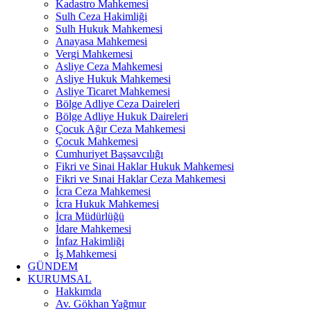
Kadastro Mahkemesi
Sulh Ceza Hakimliği
Sulh Hukuk Mahkemesi
Anayasa Mahkemesi
Vergi Mahkemesi
Asliye Ceza Mahkemesi
Asliye Hukuk Mahkemesi
Asliye Ticaret Mahkemesi
Bölge Adliye Ceza Daireleri
Bölge Adliye Hukuk Daireleri
Çocuk Ağır Ceza Mahkemesi
Çocuk Mahkemesi
Cumhuriyet Başsavcılığı
Fikri ve Sinai Haklar Hukuk Mahkemesi
Fikri ve Sınai Haklar Ceza Mahkemesi
İcra Ceza Mahkemesi
İcra Hukuk Mahkemesi
İcra Müdürlüğü
İdare Mahkemesi
İnfaz Hakimliği
İş Mahkemesi
GÜNDEM
KURUMSAL
Hakkımda
Av. Gökhan Yağmur