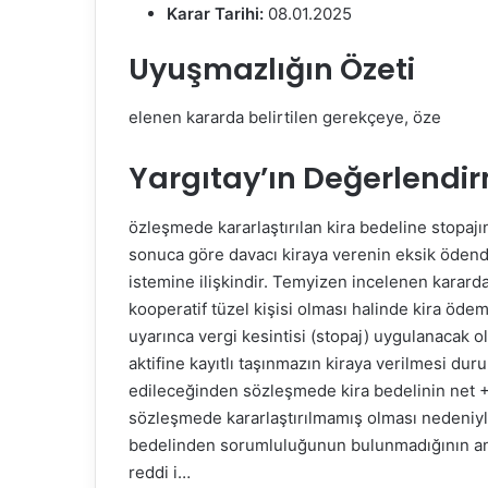
m
Karar Tarihi:
08.01.2025
e
Uyuşmazlığın Özeti
k
elenen kararda belirtilen gerekçeye, öze
Yargıtay’ın Değerlendi
özleşmede kararlaştırılan kira bedeline stopajı
sonuca göre davacı kiraya verenin eksik ödendiği
istemine ilişkindir. Temyizen incelenen kararda
kooperatif tüzel kişisi olması halinde kira öde
uyarınca vergi kesintisi (stopaj) uygulanacak 
aktifine kayıtlı taşınmazın kiraya verilmesi dur
edileceğinden sözleşmede kira bedelinin net + 
sözleşmede kararlaştırılmamış olması nedeniyle
bedelinden sorumluluğunun bulunmadığının anlaş
reddi i…