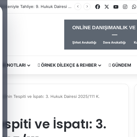
Facebook
X
YouTub
Ins
İhtiyaç Nedeniyle Tahliye: 9. Hukuk Dairesi 2025/7083 K.
RS NOTLARI
ÖRNEK DILEKÇE & REHBER
GÜNDEM
delinin Tespiti ve İspatı: 3. Hukuk Dairesi 2025/111 K.
spiti ve İspatı: 3.