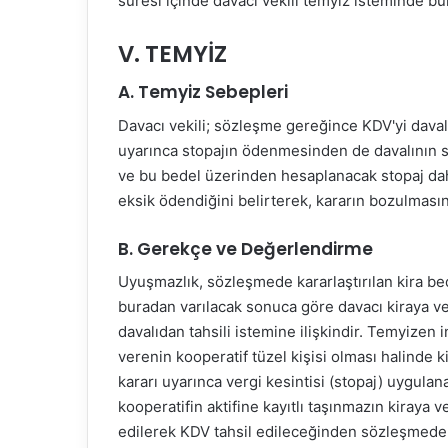
süresi içinde davacı vekili temyiz isteminde b
V. TEMYİZ
A. Temyiz Sebepleri
Davacı vekili; sözleşme gereğince KDV'yi dava
uyarınca stopajın ödenmesinden de davalının 
ve bu bedel üzerinden hesaplanacak stopaj dah
eksik ödendiğini belirterek, kararın bozulmasını
B. Gerekçe ve Değerlendirme
Uyuşmazlık, sözleşmede kararlaştırılan kira bed
buradan varılacak sonuca göre davacı kiraya ver
davalıdan tahsili istemine ilişkindir. Temyizen 
verenin kooperatif tüzel kişisi olması halinde
kararı uyarınca vergi kesintisi (stopaj) uygula
kooperatifin aktifine kayıtlı taşınmazın kiraya 
edilerek KDV tahsil edileceğinden sözleşmede k