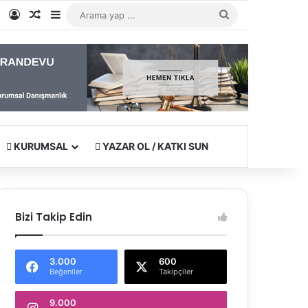
e
tagram
WhatsApp
Kayıt Ol
Rastgele Makale
Kenar Bölmesi
Arama
yap
...
KURUMSAL
YAZAR OL / KATKI SUN
Bizi Takip Edin
3.000
600
Beğeniler
Takipçiler
9.000