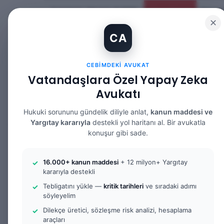
Cumartesi, Ağustos 8 2026
Güncel Makale
✕
CA
CEBIMDEKI AVUKAT
Vatandaşlara Özel Yapay Zeka
Avukatı
ANASAYFA
BILGI BANKASI
HUKUK DE
Hukuki sorununu gündelik diliyle anlat,
kanun maddesi ve
Yargıtay kararıyla
destekli yol haritanı al. Bir avukatla
konuşur gibi sade.
Anasayfa
/
Bilgi Bankası
/
Yargıtay Kararları
/
Kira Be
16.000+ kanun maddesi
+ 12 milyon+ Yargıtay
kararıyla destekli
Yargıtay Kararları
Tebligatını yükle —
kritik tarihleri
ve sıradaki adımı
Kira Bedelinin Te
söyleyelim
Dilekçe üretici, sözleşme risk analizi, hesaplama
araçları