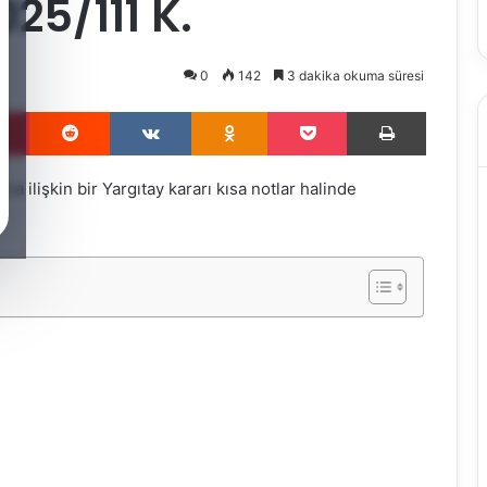
25/111 K.
0
142
3 dakika okuma süresi
Pinterest
Reddit
VKontakte
Odnoklassniki
Pocket
Yazdır
na ilişkin bir Yargıtay kararı kısa notlar halinde