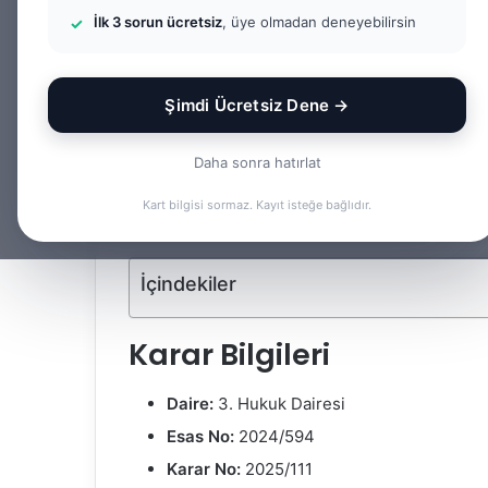
Hukuk Dairesi 20
İlk 3 sorun ücretsiz
, üye olmadan deneyebilirsin
Av. Gökhan Yağmur
F
B
o
i
Şimdi Ücretsiz Dene →
Facebook
X
LinkedIn
Tumblr
l
r
l
e
Daha sonra hatırlat
o
-
Bu yazıda kira bedelinin tespiti ve i̇spatı konusu
Kart bilgisi sormaz. Kayıt isteğe bağlıdır.
w
p
incelenmektedir.
o
o
n
s
İçindekiler
X
t
a
g
Karar Bilgileri
ö
n
Daire:
3. Hukuk Dairesi
d
Esas No:
2024/594
e
Karar No:
2025/111
r