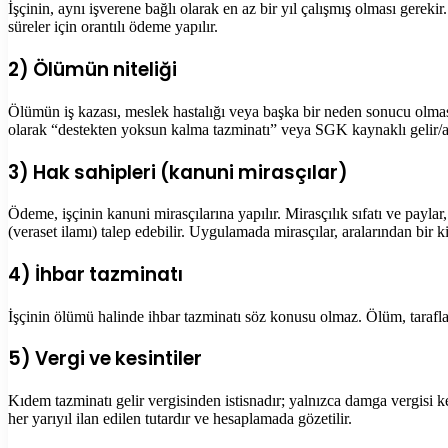
İşçinin, aynı işverene bağlı olarak en az bir yıl çalışmış olması gerek
süreler için orantılı ödeme yapılır.
2) Ölümün niteliği
Ölümün iş kazası, meslek hastalığı veya başka bir neden sonucu olması
olarak “destekten yoksun kalma tazminatı” veya SGK kaynaklı gelir/ay
3) Hak sahipleri (kanuni mirasçılar)
Ödeme, işçinin kanuni mirasçılarına yapılır. Mirasçılık sıfatı ve pa
(veraset ilamı) talep edebilir. Uygulamada mirasçılar, aralarından bir 
4) İhbar tazminatı
İşçinin ölümü halinde ihbar tazminatı söz konusu olmaz. Ölüm, tarafl
5) Vergi ve kesintiler
Kıdem tazminatı gelir vergisinden istisnadır; yalnızca damga vergisi k
her yarıyıl ilan edilen tutardır ve hesaplamada gözetilir.