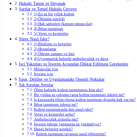
Hukuki Tanım ve Dayanak
Şartlar ve Temel Hukuki Çerçeve
1) En az bir yıllık kıdem
2) Ölümün niteliği
3) Hak sahipleri (kanuni mirasçılar)
4) İhbar tazminatı
5) Vergi ve kesintiler
Süreç Nasıl İşler?
1) Bildirim ve belgeler
2) Hesaplama
3) Ödeme zamanı ve faiz
4) Uyuşmazlık halinde arabuluculuk ve dava
İşçi Yakınları ve İşveren Açısından Dikkat Edilmesi Gerekenler
Mirasçılar için
İşveren için
İspat, Deliller ve Uygulamadaki Önemli Noktalar
Sık Sorulan Sorular
Ölüm halinde kıdem tazminatını kim alır?
Bir yıldan az çalışma varsa kıdem tazminatı ödenir mi?
İş kazasında ölüm olursa kıdem tazminatı dışında hak var mı?
İhbar tazminatı ödenir mi?
Kıdem tazminatında faiz nasıl işler?
Vergi ve kesintiler neler?
Arabuluculuk zorunlu mu?
İşveren ödeme yapmazsa ne yapmalıyız?
Hangi belgeler gerekli?
Kıdem tazminatı tavanını nasıl öğrenirim?