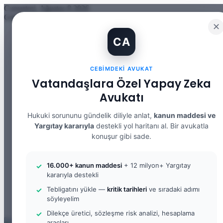
Cumartesi, Ağustos 8 2026
Güncel Makale
✕
İBAN Kiralama Cezasında Yeni Dönem: TCK 158’e Eklenen Fık
CA
12. Yargı Paketi Kabul Edildi: Avukat Gözüyle Tüm Maddeler 
Banka Hesabımı Dolandırıcılara Kullandırdım, Başıma Ne Geli
İhtiyaç Nedeniyle Tahliye: 9. Hukuk Dairesi 2025/7083 K.
CEBIMDEKI AVUKAT
Yargıtay Kararı İncelemesi ve Tanık Beyanları: 9. Hukuk Dair
Kusur Belirlemesinin Maddi ve Manevi Tazminata Etkisi ve M
Vatandaşlara Özel Yapay Zeka
Kusur Belirlemesinin Maddi ve Manevi Tazminata Etkisi ve A
Avukatı
Kira Sözleşmesinin Feshi ve Bilirkişi İncelemesi: 9. Hukuk Da
Yargıtay Kararı İncelemesi: 2. Ceza Dairesi 2026/2150 K.
Yargıtay Kararı İncelemesi: 2. Ceza Dairesi 2026/4266 K.
Hukuki sorununu gündelik diliyle anlat,
kanun maddesi ve
Yargıtay kararıyla
destekli yol haritanı al. Bir avukatla
Facebook
konuşur gibi sade.
X
YouTube
Instagram
16.000+ kanun maddesi
+ 12 milyon+ Yargıtay
WhatsApp
kararıyla destekli
Kayıt Ol
Rastgele Makale
Tebligatını yükle —
kritik tarihleri
ve sıradaki adımı
Kenar Bölmesi
söyleyelim
Arama yap ...
Dilekçe üretici, sözleşme risk analizi, hesaplama
araçları