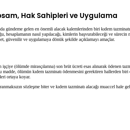
psam, Hak Sahipleri ve Uygulama
rumda gündeme gelen en önemli alacak kalemlerinden biri kıdem tazminat
 hesaplamanın nasıl yapılacağı, kimlerin başvurabileceği ve sürecin nas
net, güvenilir ve uygulamaya dönük şekilde açıklamayı amaçlar.
ren işçiye (ölümde mirasçılarına) son brüt ücreti esas alınarak ödenen ta
 madde, ölümün kıdem tazminatı ödenmesini gerektiren hallerden biri ol
leri ortaya koyar.
mi aranmaksızın sözleşme biter ve kıdem tazminatı alacağı muaccel hale g