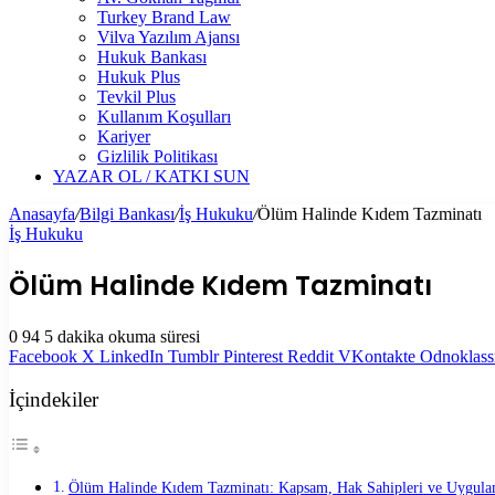
Turkey Brand Law
Vilva Yazılım Ajansı
Hukuk Bankası
Hukuk Plus
Tevkil Plus
Kullanım Koşulları
Kariyer
Gizlilik Politikası
YAZAR OL / KATKI SUN
Anasayfa
/
Bilgi Bankası
/
İş Hukuku
/
Ölüm Halinde Kıdem Tazminatı
İş Hukuku
Ölüm Halinde Kıdem Tazminatı
0
94
5 dakika okuma süresi
Facebook
X
LinkedIn
Tumblr
Pinterest
Reddit
VKontakte
Odnoklass
İçindekiler
Ölüm Halinde Kıdem Tazminatı: Kapsam, Hak Sahipleri ve Uygul