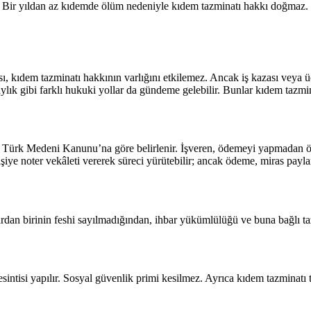
ir. Bir yıldan az kıdemde ölüm nedeniyle kıdem tazminatı hakkı doğmaz. B
, kıdem tazminatı hakkının varlığını etkilemez. Ancak iş kazası veya ü
lık gibi farklı hukuki yollar da gündeme gelebilir. Bunlar kıdem tazmi
ylar, Türk Medeni Kanunu’na göre belirlenir. İşveren, ödemeyi yapmadan
kişiye noter vekâleti vererek süreci yürütebilir; ancak ödeme, miras payl
ardan birinin feshi sayılmadığından, ihbar yükümlülüğü ve buna bağlı 
esintisi yapılır. Sosyal güvenlik primi kesilmez. Ayrıca kıdem tazminatı