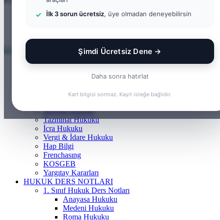
İlk 3 sorun ücretsiz
, üye olmadan deneyebilirsin
Menü
Arama yap ...
Kayıt Ol
Şimdi Ücretsiz Dene →
ANASAYFA
BILGI BANKASI
Daha sonra hatırlat
Borçlar Hukuku
Ceza Hukuku
Kart bilgisi sormaz. Kayıt isteğe bağlıdır.
Gayrimenkul Hukuku
Medeni Hukuku
Tazminat Hukuku
İcra Hukuku
Vergi & İdare Hukuku
Hap Bilgi
Frenchasıng
KOSGEB
Yargıtay Kararları
HUKUK DERS NOTLARI
1. Sınıf Hukuk Ders Notları
Anayasa Hukuku
Medeni Hukuku
Roma Hukuku