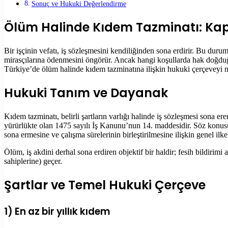
Sonuç ve Hukuki Değerlendirme
Ölüm Halinde Kıdem Tazminatı: Ka
Bir işçinin vefatı, iş sözleşmesini kendiliğinden sona erdirir. Bu du
mirasçılarına ödenmesini öngörür. Ancak hangi koşullarda hak doğduğu,
Türkiye’de ölüm halinde kıdem tazminatına ilişkin hukuki çerçeveyi 
Hukuki Tanım ve Dayanak
Kıdem tazminatı, belirli şartların varlığı halinde iş sözleşmesi sona e
yürürlükte olan 1475 sayılı İş Kanunu’nun 14. maddesidir. Söz konusu
sona ermesine ve çalışma sürelerinin birleştirilmesine ilişkin genel ilke
Ölüm, iş akdini derhal sona erdiren objektif bir haldir; fesih bildiri
sahiplerine) geçer.
Şartlar ve Temel Hukuki Çerçeve
1) En az bir yıllık kıdem