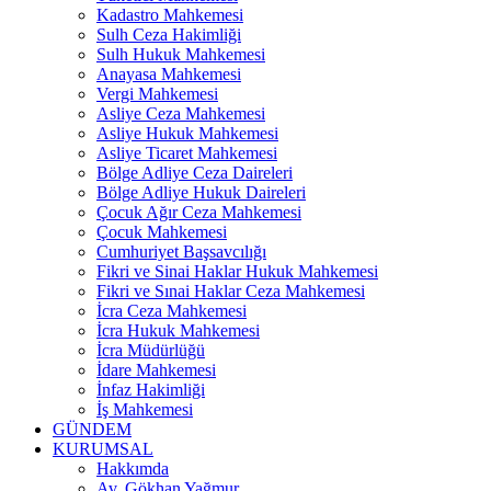
Kadastro Mahkemesi
Sulh Ceza Hakimliği
Sulh Hukuk Mahkemesi
Anayasa Mahkemesi
Vergi Mahkemesi
Asliye Ceza Mahkemesi
Asliye Hukuk Mahkemesi
Asliye Ticaret Mahkemesi
Bölge Adliye Ceza Daireleri
Bölge Adliye Hukuk Daireleri
Çocuk Ağır Ceza Mahkemesi
Çocuk Mahkemesi
Cumhuriyet Başsavcılığı
Fikri ve Sinai Haklar Hukuk Mahkemesi
Fikri ve Sınai Haklar Ceza Mahkemesi
İcra Ceza Mahkemesi
İcra Hukuk Mahkemesi
İcra Müdürlüğü
İdare Mahkemesi
İnfaz Hakimliği
İş Mahkemesi
GÜNDEM
KURUMSAL
Hakkımda
Av. Gökhan Yağmur