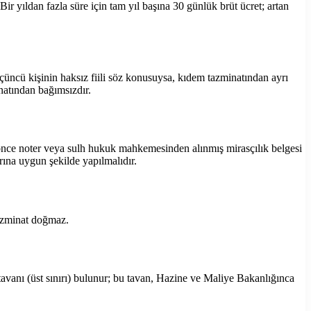
ir yıldan fazla süre için tam yıl başına 30 günlük brüt ücret; artan
çüncü kişinin haksız fiili söz konusuysa, kıdem tazminatından ayrı
natından bağımsızdır.
 önce noter veya sulh hukuk mahkemesinden alınmış mirasçılık belgesi
arına uygun şekilde yapılmalıdır.
tazminat doğmaz.
 tavanı (üst sınırı) bulunur; bu tavan, Hazine ve Maliye Bakanlığınca