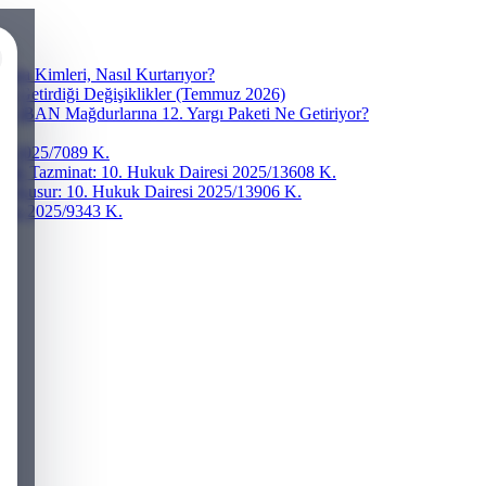
ra Kimleri, Nasıl Kurtarıyor?
ve Getirdiği Değişiklikler (Temmuz 2026)
r? IBAN Mağdurlarına 12. Yargı Paketi Ne Getiriyor?
esi 2025/7089 K.
addi Tazminat: 10. Hukuk Dairesi 2025/13608 K.
ğır Kusur: 10. Hukuk Dairesi 2025/13906 K.
iresi 2025/9343 K.