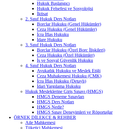
Hukuk Başlangıcı
Hukuk Felsefesi ve Sosyolojisi
İktisat
2. Sınıf Hukuk Ders Notları
Borçlar Hukuku (Genel Hükümler)
Ceza Hukuku (Genel Hükümler)
İcra İflas Hukuku
İdare Hukuku
3. Sınıf Hukuk Ders Notları
Borçlar Hukuku (Özel Borç İlişkileri)
Ceza Hukuku (Özel Hükümler)
İş ve Sosyal Güvenlik Hukuku
4. Sınıf Hukuk Ders Notları
Avukatlık Hukuku ve Meslek Etiği
Ceza Muhakemesi Hukuku (CMK)
İcra İflas Hukuku (Detaylı)
İdari Yargılama Hukuku
Hukuk Mesleklerine Giriş Sınavı (HMGS)
HMGS Deneme Sınavları
HMGS Ders Notları
HMGS Nedir?
HMGS Sınav Deneyimleri ve Röportajlar
ÖRNEK DILEKÇE & REHBER
Aile Mahkemesi
Tüketici Mahkemesi