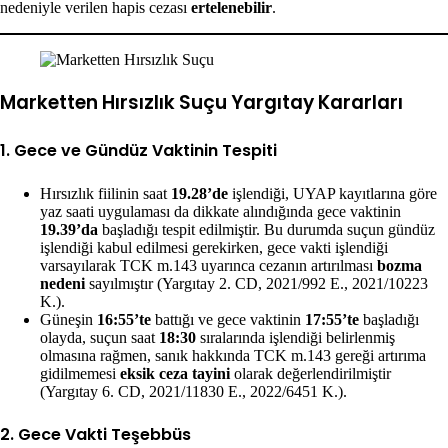
nedeniyle verilen hapis cezası
ertelenebilir
.
Marketten Hırsızlık Suçu Yargıtay Kararları
1. Gece ve Gündüz Vaktinin Tespiti
Hırsızlık fiilinin saat
19.28’de
işlendiği, UYAP kayıtlarına göre
yaz saati uygulaması da dikkate alındığında gece vaktinin
19.39’da
başladığı tespit edilmiştir. Bu durumda suçun gündüz
işlendiği kabul edilmesi gerekirken, gece vakti işlendiği
varsayılarak TCK m.143 uyarınca cezanın artırılması
bozma
nedeni
sayılmıştır (Yargıtay 2. CD, 2021/992 E., 2021/10223
K.).
Güneşin
16:55’te
battığı ve gece vaktinin
17:55’te
başladığı
olayda, suçun saat
18:30
sıralarında işlendiği belirlenmiş
olmasına rağmen, sanık hakkında TCK m.143 gereği artırıma
gidilmemesi
eksik ceza tayini
olarak değerlendirilmiştir
(Yargıtay 6. CD, 2021/11830 E., 2022/6451 K.).
2. Gece Vakti Teşebbüs