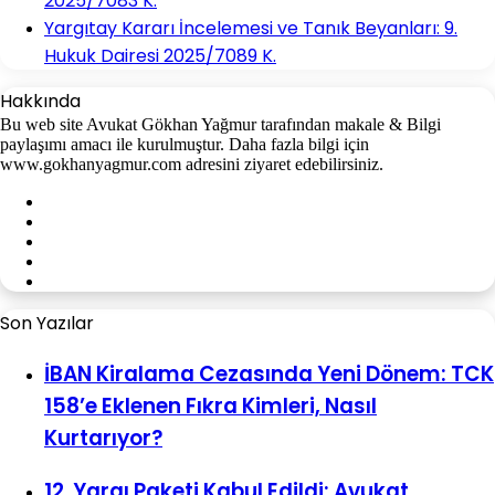
2025/7083 K.
Yargıtay Kararı İncelemesi ve Tanık Beyanları: 9.
Hukuk Dairesi 2025/7089 K.
Hakkında
Bu web site Avukat Gökhan Yağmur tarafından makale & Bilgi
paylaşımı amacı ile kurulmuştur. Daha fazla bilgi için
www.gokhanyagmur.com adresini ziyaret edebilirsiniz.
Facebook
X
YouTube
Instagram
WhatsApp
Son Yazılar
İBAN Kiralama Cezasında Yeni Dönem: TCK
158’e Eklenen Fıkra Kimleri, Nasıl
Kurtarıyor?
12. Yargı Paketi Kabul Edildi: Avukat