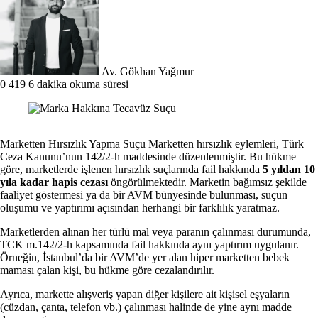
X
posta
göndermek
Av. Gökhan Yağmur
0
419
6 dakika okuma süresi
Marketten Hırsızlık Yapma Suçu Marketten hırsızlık eylemleri, Türk
Ceza Kanunu’nun 142/2-h maddesinde düzenlenmiştir. Bu hükme
göre, marketlerde işlenen hırsızlık suçlarında fail hakkında
5 yıldan 10
yıla kadar hapis cezası
öngörülmektedir. Marketin bağımsız şekilde
faaliyet göstermesi ya da bir AVM bünyesinde bulunması, suçun
oluşumu ve yaptırımı açısından herhangi bir farklılık yaratmaz.
Marketlerden alınan her türlü mal veya paranın çalınması durumunda,
TCK m.142/2-h kapsamında fail hakkında aynı yaptırım uygulanır.
Örneğin, İstanbul’da bir AVM’de yer alan hiper marketten bebek
maması çalan kişi, bu hükme göre cezalandırılır.
Ayrıca, markette alışveriş yapan diğer kişilere ait kişisel eşyaların
(cüzdan, çanta, telefon vb.) çalınması halinde de yine aynı madde