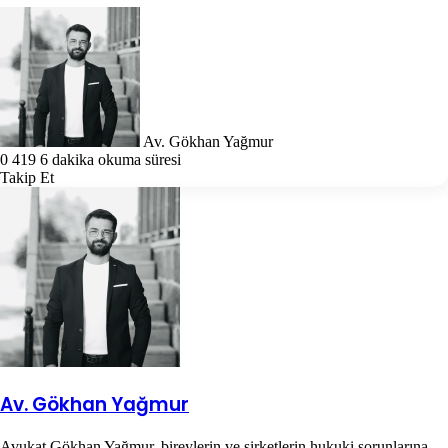
Follow
Bir
on
e-
X
posta
göndermek
Av. Gökhan Yağmur
0
419
6 dakika okuma süresi
Takip Et
Av. Gökhan Yağmur
Avukat Gökhan Yağmur, bireylerin ve şirketlerin hukuki sorunlarına