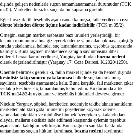
dışında gelişen nedenlerle suçun tamamlanamaması durumudur (TCK
m.35). Marketten hırsızlık suçu da bu kapsama girebilir.
Eğer hırsızlık fiili teşebbüs aşamasında kalmışsa, faile verilecek ceza
dörtte birinden dörtte üçüne kadar indirilebilir
(TCK m.35/2).
Örneğin, sanığın market arabasına bazı ürünleri yerleştirdiği, bir
kısmını montunun altına gizleyerek ödeme yapmadan çıkmaya çalıştığı
sırada yakalanması halinde, suç tamamlanmamış, teşebbüs aşamasında
kalmıştır. Buna rağmen mahkemece sanığın savunmasına itibar
edilerek beraat kararı verilmesi, Yargıtay tarafından
bozma nedeni
olarak değerlendirilmiştir (Yargıtay 17. Ceza Dairesi, K.2020/1250).
Önemle belirtmek gerekir ki, failin market içinde ya da hemen dışında
kesintisiz takip sonucu yakalanması
halinde suç tamamlanmış
sayılmaz, teşebbüs aşamasında kalır. Buna karşılık, fail marketten çıkar
ve takip kesilirse suç tamamlanmış kabul edilir. Bu durumda artık
TCK m.142/2-h
uygulanır ve teşebbüs hükümleri devreye girmez.
Nitekim Yargıtay, şüpheli hareketleri nedeniyle takibe alınan sanıkların
marketten aldıkları gıda ürünlerini poşetlerine koyarak ödeme
yapmadan çıktıkları ve minibüse binmek üzereyken yakalandıkları
olayda, malların eksiksiz iade edilmesi karşısında eylemin teşebbüs
aşamasında kaldığını belirtmiştir. Buna rağmen sanıklar hakkında
tamamlanmış suçtan hüküm kurulması,
bozma nedeni
sayılmıştır