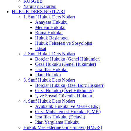
KOSGEB
Yargıtay Kararları
HUKUK DERS NOTLARI
1. Sınıf Hukuk Ders Notları
Anayasa Hukuku
Medeni Hukuku
Roma Hukuku
Hukuk Başlangıcı
Hukuk Felsefesi ve Sosyolojisi
İktisat
2. Sınıf Hukuk Ders Notları
Borçlar Hukuku (Genel Hükümler)
Ceza Hukuku (Genel Hükümler)
İcra İflas Hukuku
İdare Hukuku
3. Sınıf Hukuk Ders Notları
Borçlar Hukuku (Özel Borç İlişkileri)
Ceza Hukuku (Özel Hükümler)
İş ve Sosyal Güvenlik Hukuku
4. Sınıf Hukuk Ders Notları
Avukatlık Hukuku ve Meslek Etiği
Ceza Muhakemesi Hukuku (CMK)
İcra İflas Hukuku (Detaylı)
İdari Yargılama Hukuku
Hukuk Mesleklerine Giriş Sınavı (HMGS)