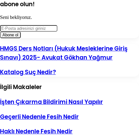
abone olun!
Seni bekliyoruz.
E-
Posta
adresinizi
giriniz
HMGS
HMGS Ders Notları (Hukuk Mesleklerine Giriş
Ders
Sınavı) 2025- Avukat Gökhan Yağmur
Notları
(Hukuk
Mesleklerine
Katalog
Katalog Suç Nedir?
Giriş
Suç
Sınavı)
Nedir?
2025-
İlgili Makaleler
Avukat
Gökhan
İşten Çıkarma Bildirimi Nasıl Yapılır
Yağmur
Geçerli Nedenle Fesih Nedir
Haklı Nedenle Fesih Nedir