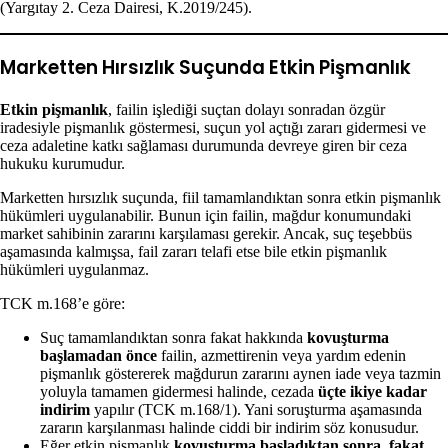
(Yargıtay 2. Ceza Dairesi, K.2019/245).
Marketten Hırsızlık Suçunda Etkin Pişmanlık
Etkin pişmanlık
, failin işlediği suçtan dolayı sonradan özgür
iradesiyle pişmanlık göstermesi, suçun yol açtığı zararı gidermesi ve
ceza adaletine katkı sağlaması durumunda devreye giren bir ceza
hukuku kurumudur.
Marketten hırsızlık suçunda, fiil tamamlandıktan sonra etkin pişmanlık
hükümleri uygulanabilir. Bunun için failin, mağdur konumundaki
market sahibinin zararını karşılaması gerekir. Ancak, suç teşebbüs
aşamasında kalmışsa, fail zararı telafi etse bile etkin pişmanlık
hükümleri uygulanmaz.
TCK m.168’e göre:
Suç tamamlandıktan sonra fakat hakkında
kovuşturma
başlamadan önce
failin, azmettirenin veya yardım edenin
pişmanlık göstererek mağdurun zararını aynen iade veya tazmin
yoluyla tamamen gidermesi halinde, cezada
üçte ikiye kadar
indirim
yapılır (TCK m.168/1). Yani soruşturma aşamasında
zararın karşılanması halinde ciddi bir indirim söz konusudur.
Eğer etkin pişmanlık
kovuşturma başladıktan sonra, fakat