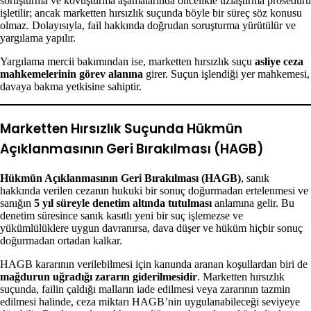
soruşturma ve kovuşturma aşamalarında öncelikle uzlaştırma prosedürü
işletilir; ancak marketten hırsızlık suçunda böyle bir süreç söz konusu
olmaz. Dolayısıyla, fail hakkında doğrudan soruşturma yürütülür ve
yargılama yapılır.
Yargılama mercii bakımından ise, marketten hırsızlık suçu
asliye ceza
mahkemelerinin görev alanına
girer. Suçun işlendiği yer mahkemesi,
davaya bakma yetkisine sahiptir.
Marketten Hırsızlık Suçunda Hükmün
Açıklanmasının Geri Bırakılması (HAGB)
Hükmün Açıklanmasının Geri Bırakılması (HAGB)
, sanık
hakkında verilen cezanın hukuki bir sonuç doğurmadan ertelenmesi ve
sanığın
5 yıl süreyle denetim altında tutulması
anlamına gelir. Bu
denetim süresince sanık kasıtlı yeni bir suç işlemezse ve
yükümlülüklere uygun davranırsa, dava düşer ve hüküm hiçbir sonuç
doğurmadan ortadan kalkar.
HAGB kararının verilebilmesi için kanunda aranan koşullardan biri de
mağdurun uğradığı zararın giderilmesidir
. Marketten hırsızlık
suçunda, failin çaldığı malların iade edilmesi veya zararının tazmin
edilmesi halinde, ceza miktarı HAGB’nin uygulanabileceği seviyeye