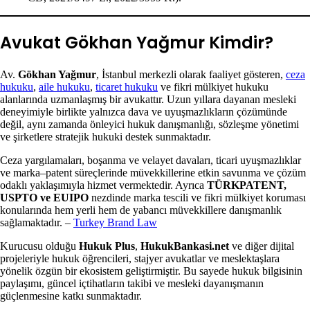
Avukat Gökhan Yağmur Kimdir?
Av.
Gökhan Yağmur
, İstanbul merkezli olarak faaliyet gösteren,
ceza
hukuku
,
aile hukuku
,
ticaret hukuku
ve fikri mülkiyet hukuku
alanlarında uzmanlaşmış bir avukattır. Uzun yıllara dayanan mesleki
deneyimiyle birlikte yalnızca dava ve uyuşmazlıkların çözümünde
değil, aynı zamanda önleyici hukuk danışmanlığı, sözleşme yönetimi
ve şirketlere stratejik hukuki destek sunmaktadır.
Ceza yargılamaları, boşanma ve velayet davaları, ticari uyuşmazlıklar
ve marka–patent süreçlerinde müvekkillerine etkin savunma ve çözüm
odaklı yaklaşımıyla hizmet vermektedir. Ayrıca
TÜRKPATENT,
USPTO ve EUIPO
nezdinde marka tescili ve fikri mülkiyet koruması
konularında hem yerli hem de yabancı müvekkillere danışmanlık
sağlamaktadır. –
Turkey Brand Law
Kurucusu olduğu
Hukuk Plus
,
HukukBankasi.net
ve diğer dijital
projeleriyle hukuk öğrencileri, stajyer avukatlar ve meslektaşlara
yönelik özgün bir ekosistem geliştirmiştir. Bu sayede hukuk bilgisinin
paylaşımı, güncel içtihatların takibi ve mesleki dayanışmanın
güçlenmesine katkı sunmaktadır.