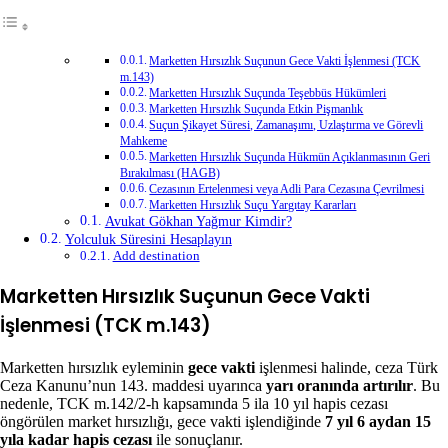
Marketten Hırsızlık Suçunun Gece Vakti İşlenmesi (TCK
m.143)
Marketten Hırsızlık Suçunda Teşebbüs Hükümleri
Marketten Hırsızlık Suçunda Etkin Pişmanlık
Suçun Şikayet Süresi, Zamanaşımı, Uzlaştırma ve Görevli
Mahkeme
Marketten Hırsızlık Suçunda Hükmün Açıklanmasının Geri
Bırakılması (HAGB)
Cezasının Ertelenmesi veya Adli Para Cezasına Çevrilmesi
Marketten Hırsızlık Suçu Yargıtay Kararları
Avukat Gökhan Yağmur Kimdir?
Yolculuk Süresini Hesaplayın
Add destination
Marketten Hırsızlık Suçunun Gece Vakti
İşlenmesi (TCK m.143)
Marketten hırsızlık eyleminin
gece vakti
işlenmesi halinde, ceza Türk
Ceza Kanunu’nun 143. maddesi uyarınca
yarı oranında artırılır
. Bu
nedenle, TCK m.142/2-h kapsamında 5 ila 10 yıl hapis cezası
öngörülen market hırsızlığı, gece vakti işlendiğinde
7 yıl 6 aydan 15
yıla kadar hapis cezası
ile sonuçlanır.