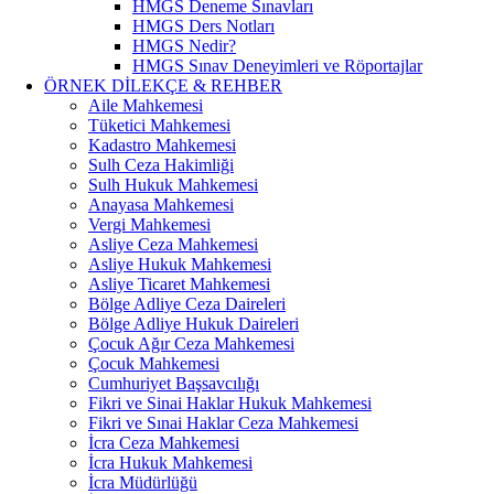
HMGS Deneme Sınavları
HMGS Ders Notları
HMGS Nedir?
HMGS Sınav Deneyimleri ve Röportajlar
ÖRNEK DILEKÇE & REHBER
Aile Mahkemesi
Tüketici Mahkemesi
Kadastro Mahkemesi
Sulh Ceza Hakimliği
Sulh Hukuk Mahkemesi
Anayasa Mahkemesi
Vergi Mahkemesi
Asliye Ceza Mahkemesi
Asliye Hukuk Mahkemesi
Asliye Ticaret Mahkemesi
Bölge Adliye Ceza Daireleri
Bölge Adliye Hukuk Daireleri
Çocuk Ağır Ceza Mahkemesi
Çocuk Mahkemesi
Cumhuriyet Başsavcılığı
Fikri ve Sinai Haklar Hukuk Mahkemesi
Fikri ve Sınai Haklar Ceza Mahkemesi
İcra Ceza Mahkemesi
İcra Hukuk Mahkemesi
İcra Müdürlüğü