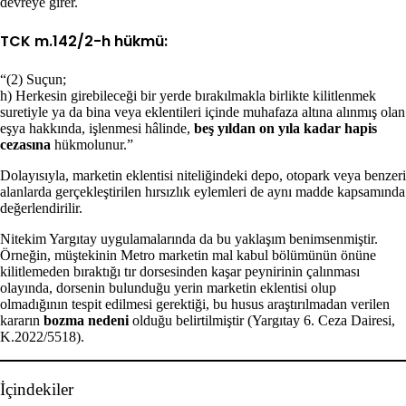
devreye girer.
TCK m.142/2-h hükmü:
“(2) Suçun;
h) Herkesin girebileceği bir yerde bırakılmakla birlikte kilitlenmek
suretiyle ya da bina veya eklentileri içinde muhafaza altına alınmış olan
eşya hakkında, işlenmesi hâlinde,
beş yıldan on yıla kadar hapis
cezasına
hükmolunur.”
Dolayısıyla, marketin eklentisi niteliğindeki depo, otopark veya benzeri
alanlarda gerçekleştirilen hırsızlık eylemleri de aynı madde kapsamında
değerlendirilir.
Nitekim Yargıtay uygulamalarında da bu yaklaşım benimsenmiştir.
Örneğin, müştekinin Metro marketin mal kabul bölümünün önüne
kilitlemeden bıraktığı tır dorsesinden kaşar peynirinin çalınması
olayında, dorsenin bulunduğu yerin marketin eklentisi olup
olmadığının tespit edilmesi gerektiği, bu husus araştırılmadan verilen
kararın
bozma nedeni
olduğu belirtilmiştir (Yargıtay 6. Ceza Dairesi,
K.2022/5518).
İçindekiler