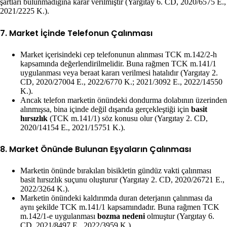
şartları bulunmadığına karar verilmiştir (Yargıtay 6. CD, 2020/6575 E.,
2021/2225 K.).
7. Market İçinde Telefonun Çalınması
Market içerisindeki cep telefonunun alınması TCK m.142/2-h
kapsamında değerlendirilmelidir. Buna rağmen TCK m.141/1
uygulanması veya beraat kararı verilmesi hatalıdır (Yargıtay 2.
CD, 2020/27004 E., 2022/6770 K.; 2021/3092 E., 2022/14550
K.).
Ancak telefon marketin önündeki dondurma dolabının üzerinden
alınmışsa, bina içinde değil dışarıda gerçekleştiği için
basit
hırsızlık
(TCK m.141/1) söz konusu olur (Yargıtay 2. CD,
2020/14154 E., 2021/15751 K.).
8. Market Önünde Bulunan Eşyaların Çalınması
Marketin önünde bırakılan bisikletin gündüz vakti çalınması
basit hırsızlık suçunu oluşturur (Yargıtay 2. CD, 2020/26721 E.,
2022/3264 K.).
Marketin önündeki kaldırımda duran deterjanın çalınması da
aynı şekilde TCK m.141/1 kapsamındadır. Buna rağmen TCK
m.142/1-e uygulanması
bozma nedeni
olmuştur (Yargıtay 6.
CD, 2021/8497 E., 2022/3959 K.).