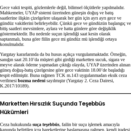
Gece vakti tespiti, gözlemlerle değil, bilimsel ölçütlerle yapılmalıdır.
Mahkemeler, UYAP sistemi üzerinden güneşin doğuş ve batış
saatlerine ilişkin çizelgelere ulaşarak her gün için ayrı ayrı gece ve
gündüz vakitlerini belirleyebilir. Çünkü gece ve gündüzün başlangıç ve
bitiş saatleri mevsimlere, aylara ve hatta günlere göre değişiklik
göstermektedir. Bu nedenle suçun işlendiği saat kesin olarak
saptanmalı, buna göre fiilin gece mi gündüz mü işlendiği ortaya
konulmalıdır.
Yargıtay kararlarında da bu husus açıkça vurgulanmaktadır. Örneğin,
sanığın saat 20.10’da müşteri gibi girdiği marketten sucuk, sigara ve
meyve alarak ödeme yapmadan çıktığı olayda, UYAP üzerinden alınan
güneş doğuş-batış çizelgesine göre gece vaktinin 18.00’de başladığı
tespit edilmiştir. Buna rağmen TCK m.143 uygulanmadan eksik ceza
verilmesi
bozma nedeni
sayılmıştır (Yargıtay 2. Ceza Dairesi,
K.2017/10189).
Marketten Hırsızlık Suçunda Teşebbüs
Hükümleri
Ceza hukukunda
suça teşebbüs
, failin bir suçu işlemek amacıyla
kanunda belirtilen icra hareketlerine başlamasına rağmen, kendi iradesi