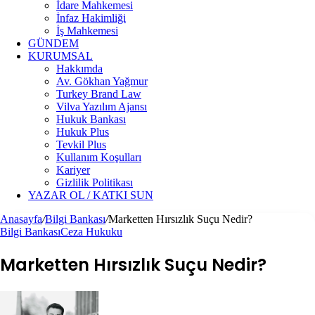
İdare Mahkemesi
İnfaz Hakimliği
İş Mahkemesi
GÜNDEM
KURUMSAL
Hakkımda
Av. Gökhan Yağmur
Turkey Brand Law
Vilva Yazılım Ajansı
Hukuk Bankası
Hukuk Plus
Tevkil Plus
Kullanım Koşulları
Kariyer
Gizlilik Politikası
YAZAR OL / KATKI SUN
Anasayfa
/
Bilgi Bankası
/
Marketten Hırsızlık Suçu Nedir?
Bilgi Bankası
Ceza Hukuku
Marketten Hırsızlık Suçu Nedir?
Follow
Bir
on
e-