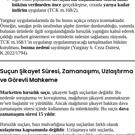
hüküm verilmeden önce
gerçekleşirse, cezada
yarıya kadar
indirim
uygulanır (TCK m.168/2).
Yargıtay uygulamalarında da bu husus açıkça ortaya konmaktadır.
Örneğin, sanığın polis tarafından şüphe üzerine durdurulduğu, yanında
bulunan ürünlerle ilgili sorgulandığında hırsızlık yaptığını kabul ederek
çaldığı marketi göstermesi ve ürünlerin iadesini sağlaması olayında,
TCK m.168/1’in uygulanıp uygulanmayacağı tartışılmadan hüküm
kurulması,
bozma nedeni
sayılmıştır (Yargıtay 6. Ceza Dairesi,
K.2022/1794).
Suçun Şikayet Süresi, Zamanaşımı, Uzlaştırma
ve Görevli Mahkeme
Marketten hırsızlık suçu
, şikayete bağlı suçlardan değildir. Bu
nedenle soruşturma ve kovuşturma, mağdurun şikayeti aranmaksızın
re’sen başlatılır ve yürütülür. Ancak mağdurun şikayet hakkını dava
zamanaşımı süresi içinde kullanması da mümkündür. Bu suçta
dava
zamanaşımı süresi 15 yıldır
.
Hırsızlık suçları, bazı malvarlığına karşı suçlardan farklı olarak
uzlaştırma kapsamında değildir
. Uzlaşmaya tabi suçlarda,