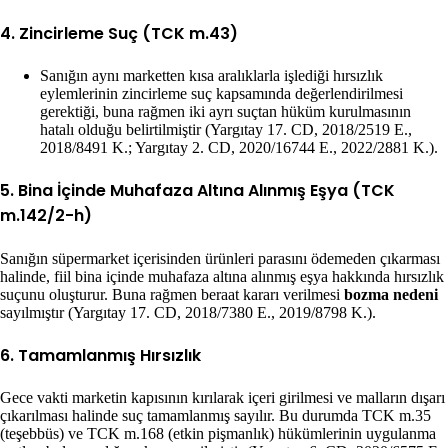
4. Zincirleme Suç (TCK m.43)
Sanığın aynı marketten kısa aralıklarla işlediği hırsızlık
eylemlerinin zincirleme suç kapsamında değerlendirilmesi
gerektiği, buna rağmen iki ayrı suçtan hüküm kurulmasının
hatalı olduğu belirtilmiştir (Yargıtay 17. CD, 2018/2519 E.,
2018/8491 K.; Yargıtay 2. CD, 2020/16744 E., 2022/2881 K.).
5. Bina İçinde Muhafaza Altına Alınmış Eşya (TCK
m.142/2-h)
Sanığın süpermarket içerisinden ürünleri parasını ödemeden çıkarması
halinde, fiil bina içinde muhafaza altına alınmış eşya hakkında hırsızlık
suçunu oluşturur. Buna rağmen beraat kararı verilmesi
bozma nedeni
sayılmıştır (Yargıtay 17. CD, 2018/7380 E., 2019/8798 K.).
6. Tamamlanmış Hırsızlık
Gece vakti marketin kapısının kırılarak içeri girilmesi ve malların dışarı
çıkarılması halinde suç tamamlanmış sayılır. Bu durumda TCK m.35
(teşebbüs) ve TCK m.168 (etkin pişmanlık) hükümlerinin uygulanma