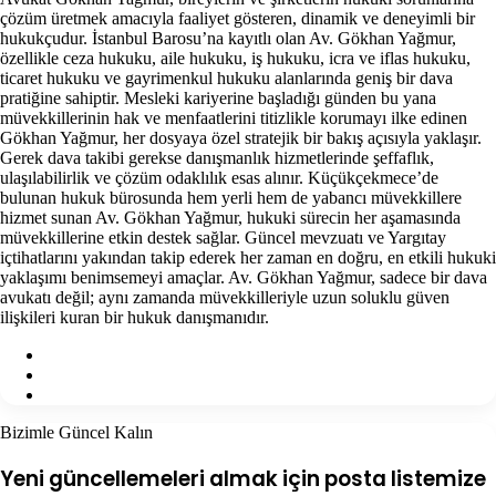
çözüm üretmek amacıyla faaliyet gösteren, dinamik ve deneyimli bir
hukukçudur. İstanbul Barosu’na kayıtlı olan Av. Gökhan Yağmur,
özellikle ceza hukuku, aile hukuku, iş hukuku, icra ve iflas hukuku,
ticaret hukuku ve gayrimenkul hukuku alanlarında geniş bir dava
pratiğine sahiptir. Mesleki kariyerine başladığı günden bu yana
müvekkillerinin hak ve menfaatlerini titizlikle korumayı ilke edinen
Gökhan Yağmur, her dosyaya özel stratejik bir bakış açısıyla yaklaşır.
Gerek dava takibi gerekse danışmanlık hizmetlerinde şeffaflık,
ulaşılabilirlik ve çözüm odaklılık esas alınır. Küçükçekmece’de
bulunan hukuk bürosunda hem yerli hem de yabancı müvekkillere
hizmet sunan Av. Gökhan Yağmur, hukuki sürecin her aşamasında
müvekkillerine etkin destek sağlar. Güncel mevzuatı ve Yargıtay
içtihatlarını yakından takip ederek her zaman en doğru, en etkili hukuki
yaklaşımı benimsemeyi amaçlar. Av. Gökhan Yağmur, sadece bir dava
avukatı değil; aynı zamanda müvekkilleriyle uzun soluklu güven
ilişkileri kuran bir hukuk danışmanıdır.
Facebook
X
Instagram
Bizimle Güncel Kalın
Yeni güncellemeleri almak için posta listemize