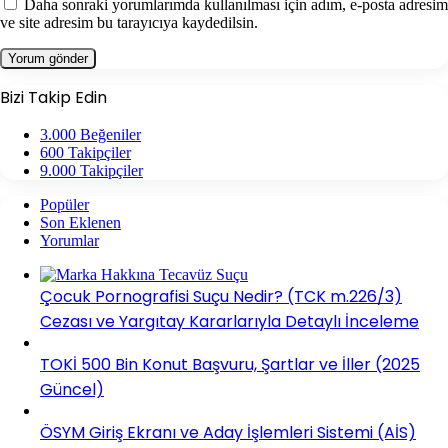
Daha sonraki yorumlarımda kullanılması için adım, e-posta adresim
ve site adresim bu tarayıcıya kaydedilsin.
Bizi Takip Edin
3.000
Beğeniler
600
Takipçiler
9.000
Takipçiler
Popüler
Son Eklenen
Yorumlar
Çocuk Pornografisi Suçu Nedir? (TCK m.226/3)
Cezası ve Yargıtay Kararlarıyla Detaylı İnceleme
TOKİ 500 Bin Konut Başvuru, Şartlar ve İller (2025
Güncel)
ÖSYM Giriş Ekranı ve Aday İşlemleri Sistemi (AİS)