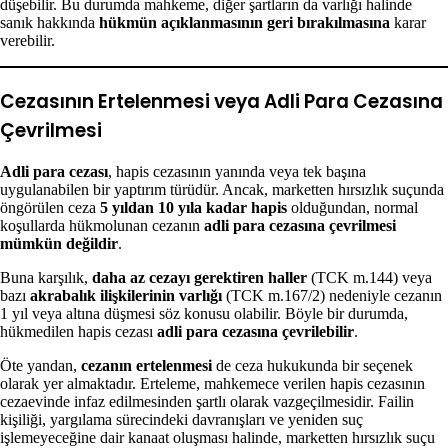
düşebilir. Bu durumda mahkeme, diğer şartların da varlığı halinde
sanık hakkında
hükmün açıklanmasının geri bırakılmasına
karar
verebilir.
Cezasının Ertelenmesi veya Adli Para Cezasına
Çevrilmesi
Adli para cezası
, hapis cezasının yanında veya tek başına
uygulanabilen bir yaptırım türüdür. Ancak, marketten hırsızlık suçunda
öngörülen ceza
5 yıldan 10 yıla kadar hapis
olduğundan, normal
koşullarda hükmolunan cezanın
adli para cezasına çevrilmesi
mümkün değildir
.
Buna karşılık,
daha az cezayı gerektiren haller
(TCK m.144) veya
bazı
akrabalık ilişkilerinin varlığı
(TCK m.167/2) nedeniyle cezanın
1 yıl veya altına düşmesi söz konusu olabilir. Böyle bir durumda,
hükmedilen hapis cezası
adli para cezasına çevrilebilir
.
Öte yandan,
cezanın ertelenmesi
de ceza hukukunda bir seçenek
olarak yer almaktadır. Erteleme, mahkemece verilen hapis cezasının
cezaevinde infaz edilmesinden şartlı olarak vazgeçilmesidir. Failin
kişiliği, yargılama sürecindeki davranışları ve yeniden suç
işlemeyeceğine dair kanaat oluşması halinde, marketten hırsızlık suçu