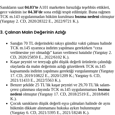
Sanıkların saat
04.03’te
A101 marketten hırsızlığa teşebbüs ettikleri,
gece vaktinin ise
04.38’de
sona erdiği tespit edilmiştir. Buna rağmen
TCK m.143 uygulanmadan hüküm kurulması
bozma nedeni
olmuştur
(Yargıtay 2. CD, 2020/28322 E., 2022/9721 K.).
3. Çalınan Malın Değerinin Azlığı
Sanığın 70 TL değerindeki rakıyı gündüz vakti çalması halinde
TCK m.145 uyarınca indirim yapılması gerekirken “ceza
verilmesine yer olmadığı” kararı verilmesi hatalıdır (Yargıtay 2.
CD, 2020/25859 E., 2022/6102 K.).
Kaşar peyniri ve tereyağı gibi düşük değerli ürünlerin çalındığı
olaylarda da malın değerinin azlığı gözetilerek TCK m.145
kapsamında indirim yapılması gerektiği vurgulanmıştır (Yargıtay
17. CD, 2019/10822 E., 2020/1209 K.; Yargıtay 6. CD,
2021/11433 E., 2022/5563 K.).
Benzer şekilde 25 TL’lik kaşar peyniri ve 29,70 TL’lik salam-
çerez çalınması olayında TCK m.145 uygulanmaması
bozma
nedeni
olmuştur (Yargıtay 17. CD, 2018/2519 E., 2018/8491
K.).
Çocuk sanıkların düşük değerli eşya çalmaları halinde de aynı
hükmün dikkate alınmaması hukuka aykırı bulunmuştur
(Yargıtay 6. CD, 2021/3395 E., 2021/18246 K.).