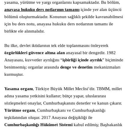
yasama, yürütme ve yargı organlarını kapsamaktadır. Bu bölüm,
anayasa hukuku ders notlarının tamamı
içinde yer alan üçüncü
bölümü oluşturmaktadır. Konunun sağlıklı şekilde kavranabilmesi
için bu ders notu, anayasa hukuku ders notlarının tamamı ile
birlikte ele alınmalıdır.
Bu ilke, devlet iktidarının tek elde toplanmasını önleyerek
özgürlükleri güvence altına alan
anayasal bir dengedir. 1982
Anayasası, kuvvetler ayrılığını “
işbirliği içinde ayrılık
” biçiminde
benimsemiş; organlar arasında
denge ve denetim
mekanizmaları
kurmuştur.
Yasama organı
, Türkiye Büyük Millet Meclisi’dir. TBMM, millet
adına yasama yetkisini kullanır; bütçe yapar, uluslararası
sözleşmeleri onaylar, Cumhurbaşkanını denetler ve kanun çıkarır.
Yürütme organı
, Cumhurbaşkanı ve Cumhurbaşkanlığı
teşkilatından oluşur. 2017 Anayasa değişikliği ile
Cumhurbaşkanlığı Hükûmet Sistemi
kabul edilmiş; Başbakanlık