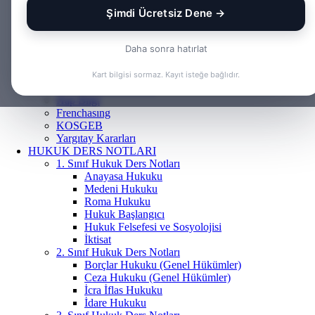
Borçlar Hukuku
Şimdi Ücretsiz Dene →
Ceza Hukuku
Gayrimenkul Hukuku
Daha sonra hatırlat
Medeni Hukuku
Tazminat Hukuku
İcra Hukuku
Kart bilgisi sormaz. Kayıt isteğe bağlıdır.
Vergi & İdare Hukuku
Hap Bilgi
Frenchasıng
KOSGEB
Yargıtay Kararları
HUKUK DERS NOTLARI
1. Sınıf Hukuk Ders Notları
Anayasa Hukuku
Medeni Hukuku
Roma Hukuku
Hukuk Başlangıcı
Hukuk Felsefesi ve Sosyolojisi
İktisat
2. Sınıf Hukuk Ders Notları
Borçlar Hukuku (Genel Hükümler)
Ceza Hukuku (Genel Hükümler)
İcra İflas Hukuku
İdare Hukuku