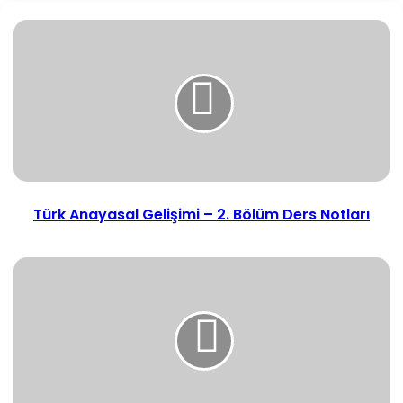
Türk
Anayasal
Gelişimi
–
2.
Bölüm
Ders
Notları
Türk Anayasal Gelişimi – 2. Bölüm Ders Notları
Temel
Hak
ve
Hürriyetler
–
4.
Bölüm
Ders
Notları