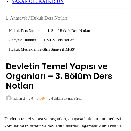
YAZAR OL / KATKI SUN
Anasayfa
/
Hukuk Ders Notları
Hukuk Ders Notları
1. Sınıf Hukuk Ders Notları
Anayasa Hukuku
HMGS Ders Notları
Hukuk Mesleklerine Giriş Sınavı (HMGS)
Devletin Temel Yapısı ve
Organları – 3. Bölüm Ders
Notları
Bir
admin
0
560
4 dakika okuma süresi
e-
posta
Devletin temel yapısı ve organları, anayasa hukukunun merkezî
göndermek
konularından biridir ve devletin unsurları, egemenlik anlayışı ile