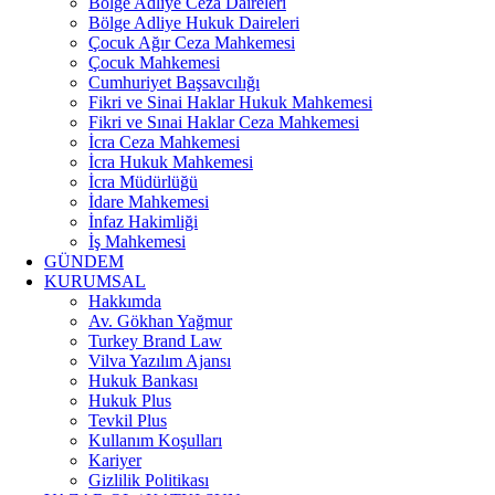
Bölge Adliye Ceza Daireleri
Bölge Adliye Hukuk Daireleri
Çocuk Ağır Ceza Mahkemesi
Çocuk Mahkemesi
Cumhuriyet Başsavcılığı
Fikri ve Sinai Haklar Hukuk Mahkemesi
Fikri ve Sınai Haklar Ceza Mahkemesi
İcra Ceza Mahkemesi
İcra Hukuk Mahkemesi
İcra Müdürlüğü
İdare Mahkemesi
İnfaz Hakimliği
İş Mahkemesi
GÜNDEM
KURUMSAL
Hakkımda
Av. Gökhan Yağmur
Turkey Brand Law
Vilva Yazılım Ajansı
Hukuk Bankası
Hukuk Plus
Tevkil Plus
Kullanım Koşulları
Kariyer
Gizlilik Politikası