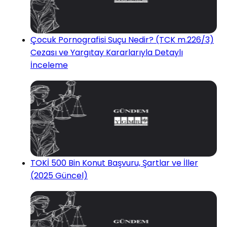
Çocuk Pornografisi Suçu Nedir? (TCK m.226/3)
Cezası ve Yargıtay Kararlarıyla Detaylı
İnceleme
TOKİ 500 Bin Konut Başvuru, Şartlar ve İller
(2025 Güncel)