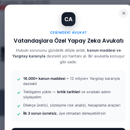
Cumartesi, Ağustos 8 2026
Kayıt
WhatsAp
Instagr
You
X
✕
Ol
CA
Rastgele
Makale
Kenar
Bölmesi
CEBIMDEKI AVUKAT
Vatandaşlara Özel Yapay Zeka Avukatı
Arama
yap
Hukuki sorununu gündelik diliyle anlat,
kanun maddesi ve
...
Yargıtay kararıyla
destekli yol haritanı al. Bir avukatla konuşur
gibi sade.
Menü
Arama
16.000+ kanun maddesi
+ 12 milyon+ Yargıtay kararıyla
yap
Kayıt
destekli
...
Ol
Tebligatını yükle —
kritik tarihleri
ve sıradaki adımı
söyleyelim
Dilekçe üretici, sözleşme risk analizi, hesaplama araçları
İlk 3 sorun ücretsiz
, üye olmadan deneyebilirsin
ANASAYFA
BILGI BANKASI