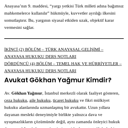
Anayasa’nın 9. maddesi, “yargı yetkisi Türk milleti adına bağımsız
mahkemelerce kullanılır” hükmüyle, kuvvetler ayrılığı ilkesini
somutlaştırır. Bu, yargının siyasal etkiden uzak, objektif karar
vermesini sağlar.
İKİNCİ (2) BÖLÜM – TÜRK ANAYASAL GELİŞİMİ –
ANAYASA HUKUKU DERS NOTLARI
DÖRDÜNCÜ (4) BÖLÜM – TEMEL HAK VE HÜRRİYETLER –
ANAYASA HUKUKU DERS NOTLARI
Avukat Gökhan Yağmur Kimdir?
Av.
Gökhan Yağmur
, İstanbul merkezli olarak faaliyet gösteren,
ceza hukuku
,
aile hukuku
,
ticaret hukuku
ve fikri mülkiyet
hukuku alanlarında uzmanlaşmış bir avukattır. Uzun yıllara
dayanan mesleki deneyimiyle birlikte yalnızca dava ve
uyuşmazlıkların çözümünde değil, aynı zamanda önleyici hukuk