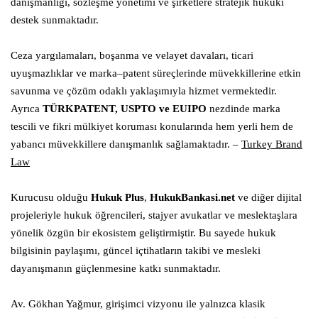
danışmanlığı, sözleşme yönetimi ve şirketlere stratejik hukuki
destek sunmaktadır.
Ceza yargılamaları, boşanma ve velayet davaları, ticari
uyuşmazlıklar ve marka–patent süreçlerinde müvekkillerine etkin
savunma ve çözüm odaklı yaklaşımıyla hizmet vermektedir.
Ayrıca
TÜRKPATENT, USPTO ve EUIPO
nezdinde marka
tescili ve fikri mülkiyet koruması konularında hem yerli hem de
yabancı müvekkillere danışmanlık sağlamaktadır. –
Turkey Brand
Law
Kurucusu olduğu
Hukuk Plus
,
HukukBankasi.net
ve diğer dijital
projeleriyle hukuk öğrencileri, stajyer avukatlar ve meslektaşlara
yönelik özgün bir ekosistem geliştirmiştir. Bu sayede hukuk
bilgisinin paylaşımı, güncel içtihatların takibi ve mesleki
dayanışmanın güçlenmesine katkı sunmaktadır.
Av. Gökhan Yağmur, girişimci vizyonu ile yalnızca klasik