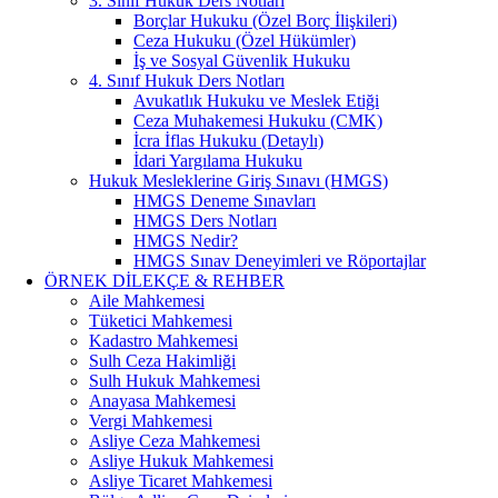
3. Sınıf Hukuk Ders Notları
Borçlar Hukuku (Özel Borç İlişkileri)
Ceza Hukuku (Özel Hükümler)
İş ve Sosyal Güvenlik Hukuku
4. Sınıf Hukuk Ders Notları
Avukatlık Hukuku ve Meslek Etiği
Ceza Muhakemesi Hukuku (CMK)
İcra İflas Hukuku (Detaylı)
İdari Yargılama Hukuku
Hukuk Mesleklerine Giriş Sınavı (HMGS)
HMGS Deneme Sınavları
HMGS Ders Notları
HMGS Nedir?
HMGS Sınav Deneyimleri ve Röportajlar
ÖRNEK DILEKÇE & REHBER
Aile Mahkemesi
Tüketici Mahkemesi
Kadastro Mahkemesi
Sulh Ceza Hakimliği
Sulh Hukuk Mahkemesi
Anayasa Mahkemesi
Vergi Mahkemesi
Asliye Ceza Mahkemesi
Asliye Hukuk Mahkemesi
Asliye Ticaret Mahkemesi