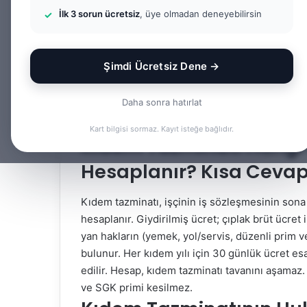
İlk 3 sorun ücretsiz
, üye olmadan deneyebilirsin
Facebook
X
LinkedIn
Tumblr
Şimdi Ücretsiz Dene →
İçindekiler
Daha sonra hatırlat
Kart bilgisi sormaz. Kayıt isteğe bağlıdır.
Kıdem Tazminatı Hangi 
Hesaplanır? Kısa Ceva
Kıdem tazminatı, işçinin iş sözleşmesinin sona e
hesaplanır. Giydirilmiş ücret; çıplak brüt ücret 
yan hakların (yemek, yol/servis, düzenli prim v
bulunur. Her kıdem yılı için 30 günlük ücret esa
edilir. Hesap, kıdem tazminatı tavanını aşamaz.
ve SGK primi kesilmez.