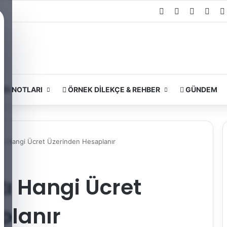
Facebook
X
YouTub
Inst
RS NOTLARI
ÖRNEK DILEKÇE & REHBER
GÜNDEM
tı Hangi Ücret Üzerinden Hesaplanır
ı Hangi Ücret
planır