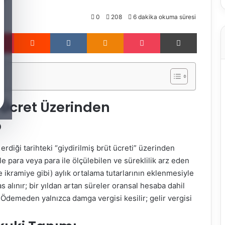
0
208
6 dakika okuma süresi
Pinterest
Reddit
VKontakte
Odnoklassniki
Pocket
Yazdır
Ücret Üzerinden
p
rdiği tarihteki “giydirilmiş brüt ücreti” üzerinden
ile para veya para ile ölçülebilen ve süreklilik arz eden
e ikramiye gibi) aylık ortalama tutarlarının eklenmesiyle
s alınır; bir yıldan artan süreler oransal hesaba dahil
 Ödemeden yalnızca damga vergisi kesilir; gelir vergisi