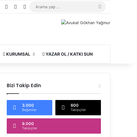
e
agram
WhatsApp
Kayıt Ol
Rastgele Makale
Kenar Bölmesi
Arama
yap
...
KURUMSAL
YAZAR OL / KATKI SUN
Bizi Takip Edin
3.000
600
Beğeniler
Takipçiler
9.000
Takipçiler