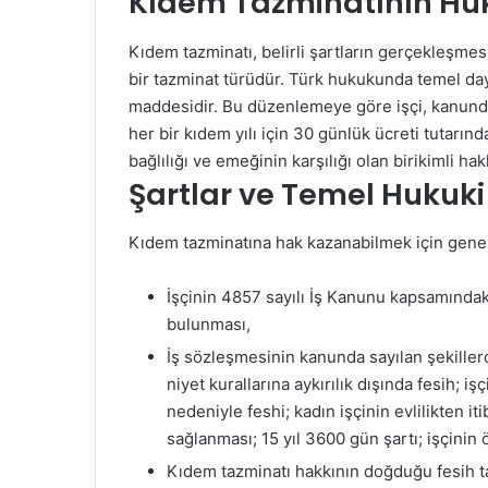
Kıdem Tazminatının Hu
Kıdem tazminatı, belirli şartların gerçekleşmes
bir tazminat türüdür. Türk hukukunda temel day
maddesidir. Bu düzenlemeye göre işçi, kanunda
her bir kıdem yılı için 30 günlük ücreti tutarın
bağlılığı ve emeğinin karşılığı olan birikimli ha
Şartlar ve Temel Hukuk
Kıdem tazminatına hak kazanabilmek için genel h
İşçinin 4857 sayılı İş Kanunu kapsamındaki
bulunması,
İş sözleşmesinin kanunda sayılan şekiller
niyet kurallarına aykırılık dışında fesih; iş
nedeniyle feshi; kadın işçinin evlilikten iti
sağlanması; 15 yıl 3600 gün şartı; işçinin 
Kıdem tazminatı hakkının doğduğu fesih t