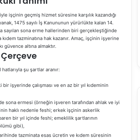
kuki Tanımı
iyle işçinin geçmiş hizmet süresine karşılık kazandığı
anak, 1475 sayılı İş Kanununun yürürlükte kalan 14.
 sayılan sona erme hallerinden biri gerçekleştiğinde
da kıdem tazminatına hak kazanır. Amaç, işçinin işyerine
kkı güvence altına almaktır.
i Çerçeve
atlarıyla şu şartlar aranır:
 bir işyerinde çalışması ve en az bir yıl kıdeminin
de sona ermesi (örneğin işveren tarafından ahlak ve iyi
çinin haklı nedenle feshi; erkek işçinin askerlik
baren bir yıl içinde feshi; emeklilik şartlarının
ölümü gibi),
arihinde tazminata esas ücretin ve kıdem süresinin