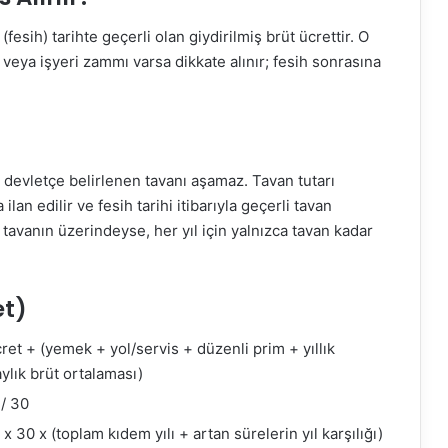
fesih) tarihte geçerli olan giydirilmiş brüt ücrettir. O
veya işyeri zammı varsa dikkate alınır; fesih sonrasına
 devletçe belirlenen tavanı aşamaz. Tavan tutarı
an edilir ve fesih tarihi itibarıyla geçerli tavan
i tavanın üzerindeyse, her yıl için yalnızca tavan kadar
et)
cret + (yemek + yol/servis + düzenli prim + yıllık
ylık brüt ortalaması)
 / 30
x 30 x (toplam kıdem yılı + artan sürelerin yıl karşılığı)