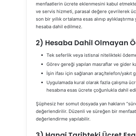
menfaatlerin ücrete eklenmesini kabul etmekte
ve servis hizmeti, parasal değere çevrilerek ü
son bir yıllık ortalama esas alınıp aylıklaştırma
hesaba dahil edilmez.
2) Hesaba Dahil Olmayan 
Tek seferlik veya istisnai nitelikteki öde
Görev gereği yapılan masraflar ve gider kar
İşin ifası için sağlanan araç/telefon/yakıt g
Uygulamada kural olarak fazla çalışma ücre
hesabına esas ücrete çoğunlukla dahil ed
Şüphesiz her somut dosyada yan hakların “sürekl
değerlendirilir. Düzenli ve süreğen bir menfaat
değerlendirme yapılabilir.
3) Hangi Tarihteki Ücret Esa