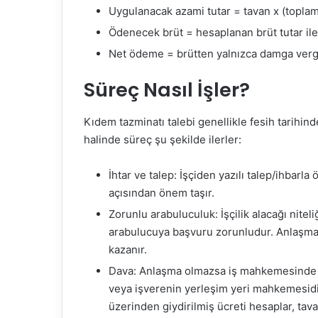
Uygulanacak azami tutar = tavan x (toplam k
Ödenecek brüt = hesaplanan brüt tutar ile 
Net ödeme = brütten yalnızca damga vergi
Süreç Nasıl İşler?
Kıdem tazminatı talebi genellikle fesih tarihi
halinde süreç şu şekilde ilerler:
İhtar ve talep: İşçiden yazılı talep/ihbarl
açısından önem taşır.
Zorunlu arabuluculuk: İşçilik alacağı nite
arabulucuya başvuru zorunludur. Anlaşma 
kazanır.
Dava: Anlaşma olmazsa iş mahkemesinde dav
veya işverenin yerleşim yeri mahkemesidir.
üzerinden giydirilmiş ücreti hesaplar, tava