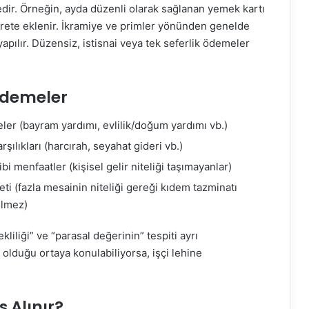
dir. Örneğin, ayda düzenli olarak sağlanan yemek kartı
crete eklenir. İkramiye ve primler yönünden genelde
 yapılır. Düzensiz, istisnai veya tek seferlik ödemeler
Ödemeler
meler (bayram yardımı, evlilik/doğum yardımı vb.)
şılıkları (harcırah, seyahat gideri vb.)
ibi menfaatler (kişisel gelir niteliği taşımayanlar)
ti (fazla mesainin niteliği gereği kıdem tazminatı
ilmez)
iliği” ve “parasal değerinin” tespiti ayrı
 olduğu ortaya konulabiliyorsa, işçi lehine
s Alınır?