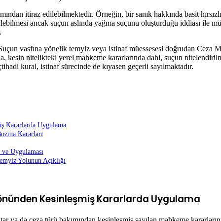
ndan itiraz edilebilmektedir. Örneğin, bir sanık hakkında basit hırsızlı
ülebilmesi ancak suçun aslında yağma suçunu oluşturduğu iddiası ile mü
.
lir. Suçun vasfına yönelik temyiz veya istinaf müessesesi doğrudan Ce
a, kesin nitelikteki yerel mahkeme kararlarında dahi, suçun nitelendiri
tihadi kural, istinaf sürecinde de kıyasen geçerli sayılmaktadır.
iş Kararlarda Uygulama
Bozma Kararları
ı ve Uygulaması
Temyiz Yolunun Açıklığı
 Yönünden Kesinleşmiş Kararlarda Uygulama
r ya da ceza türü bakımından kesinleşmiş sayılan mahkeme kararlarının da