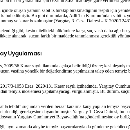
a bu tür bir yaralanma için cezanın 86/2. maddeye göre verilmesi gere
 içinde oluşan yaranın sabit iz bırakıp bırakmadığının tespiti için yenid
 kabul edilmiştir. Bu gibi durumlarda, Adli Tıp Kurumu’ndan sabit iz 
ulunmuş ve karar bozulmuştur (Yargıtay 3. Ceza Dairesi – K.2020/12487
endiği gibi, kesin nitelikteki hükümlere karşı, suç vasfı daha ağır bir y
 dikkate alınarak, suçun farklı bir maddede tanımlanması gerektiği yön
ıtay Uygulaması
2009/56 Karar sayılı ilamında açıkça belirtildiği üzere; kesinleşmiş mah
un vasfına yönelik bir değerlendirme yapılmasını talep eden temyiz ba
2017/3-1053 Esas, 2020/131 Karar sayılı içtihadında, Yargıtay Cumhur
udan temyiz incelemesi yapılamayacağı vurgulanmıştır. Bu durum, suçun n
silahla tehdit” suçundan verilen beraat kararına karşı yapılan temyiz b
belirlendiği gerekçesine dayandırılmıştır. Yargıtay 1. Ceza Dairesi, bu b
 dosyanın Yargıtay Cumhuriyet Başsavcılığı’na gönderilmesine oy birliğ
değil, aynı zamanda aleyhe temyiz başvurularıyla da gündeme gelebileceği