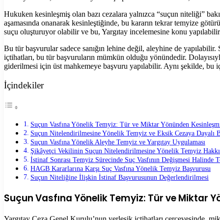
Hukuken kesinleşmiş olan bazı cezalara yalnızca “suçun niteliği” bakımı
aşamasında onanarak kesinleştiğinde, bu kararın tekrar temyize götür
suçu oluşturuyor olabilir ve bu, Yargıtay incelemesine konu yapılabilir
Bu tür başvurular sadece sanığın lehine değil, aleyhine de yapılabi
içtihatları, bu tür başvuruların mümkün olduğu yönündedir. Dolayısıyl
giderilmesi için üst mahkemeye başvuru yapılabilir. Aynı şekilde, bu iç
İçindekiler
Suçun Vasfına Yönelik Temyiz: Tür ve Miktar Yönünden Kesinleşm
Suçun Nitelendirilmesine Yönelik Temyiz ve Eksik Cezaya Dayalı 
Suçun Vasfına Yönelik Aleyhe Temyiz ve Yargıtay Uygulaması
Şikâyetçi Vekilinin Suçun Nitelendirilmesine Yönelik Temyiz Hakk
İstinaf Sonrası Temyiz Sürecinde Suç Vasfının Değişmesi Halinde 
HAGB Kararlarına Karşı Suç Vasfına Yönelik Temyiz Başvurusu
Suçun Niteliğine İlişkin İstinaf Başvurusunun Değerlendirilmesi
Suçun Vasfına Yönelik Temyiz: Tür ve Miktar
Yargıtay Ceza Genel Kurulu’nun yerleşik içtihatları çerçevesinde, mikta