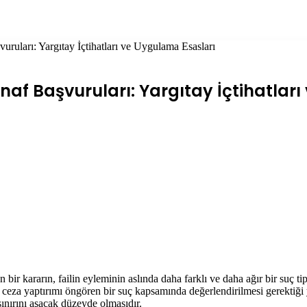
uruları: Yargıtay İçtihatları ve Uygulama Esasları
inaf Başvuruları: Yargıtay İçtihatlar
bir kararın, failin eyleminin aslında daha farklı ve daha ağır bir suç t
k ceza yaptırımı öngören bir suç kapsamında değerlendirilmesi gerektiğ
k sınırını aşacak düzeyde olmasıdır.