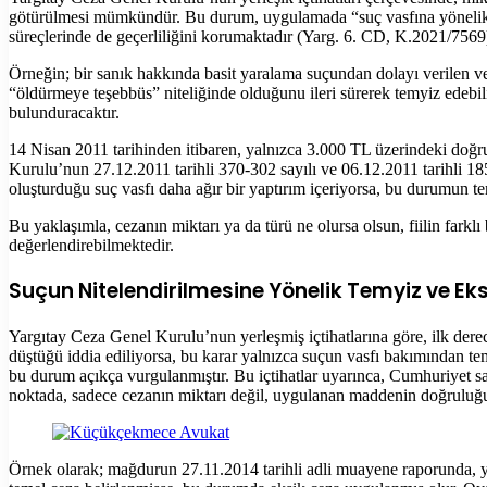
götürülmesi mümkündür. Bu durum, uygulamada “suç vasfına yönelik te
süreçlerinde de geçerliliğini korumaktadır (Yarg. 6. CD, K.2021/7569
Örneğin; bir sanık hakkında basit yaralama suçundan dolayı verilen ve 
“öldürmeye teşebbüs” niteliğinde olduğunu ileri sürerek temyiz edebil
bulunduracaktır.
14 Nisan 2011 tarihinden itibaren, yalnızca 3.000 TL üzerindeki doğ
Kurulu’nun 27.12.2011 tarihli 370-302 sayılı ve 06.12.2011 tarihli 185
oluşturduğu suç vasfı daha ağır bir yaptırım içeriyorsa, bu durumun t
Bu yaklaşımla, cezanın miktarı ya da türü ne olursa olsun, fiilin farkl
değerlendirebilmektedir.
Suçun Nitelendirilmesine Yönelik Temyiz ve Ek
Yargıtay Ceza Genel Kurulu’nun yerleşmiş içtihatlarına göre, ilk derece
düştüğü iddia ediliyorsa, bu karar yalnızca suçun vasfı bakımından tem
bu durum açıkça vurgulanmıştır. Bu içtihatlar uyarınca, Cumhuriyet sa
noktada, sadece cezanın miktarı değil, uygulanan maddenin doğruluğ
Örnek olarak; mağdurun 27.11.2014 tarihli adli muayene raporunda, y