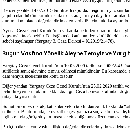
temel ceza belirlenmişse, bu durumda eksik ceza uygulanmış olur. Oys
Benzer şekilde, 14.07.2015 tarihli adli raporda, mağdurun yüz sınırları
yapılmadan hüküm kurulması da eksik araştırmaya dayalı karar olarak
durumu tam olarak değerlendirilmeden verildiği için hukuka aykırı b
Ayrıca, Ceza Genel Kurulu’nun yukarıda belirtilen kararlarında da yinel
kapsamda incelenebilir. Bu bağlamda katılanın ileri sürdüğü iddialar
sebebi sayılmıştır (Yargıtay 3. Ceza Dairesi – K.2019/21478).
Suçun Vasfına Yönelik Aleyhe Temyiz ve Yarg
Yargıtay Ceza Genel Kurulu’nun 10.03.2009 tarihli ve 2009/2-43 Esas, 
sürülerek sanık aleyhine temyiz edilmesi mümkündür. Bu kapsamda, suç
dahi temyiz incelemesine konu olabilir.
Diğer yandan, Yargıtay Ceza Genel Kurulu’nun 25.02.2020 tarihli ve 
belirtilmeyen bir hüküm hakkında, ilgili Ceza Dairesi tarafından doğr
ortaya koymaktadır.
Somut bir örnek olarak; katılanlar vekili tarafından sanık hakkında “
edilmiştir. Bu durumda, temyiz dilekçesi yalnızca suç vasfının yanlış 
ilgili konuda görüş oluşturulması ve ek tebliğname düzenlenmesi için
Bu içtihatlar, suçun vasfına ilişkin değerlendirmelerin yalnızca lehe 