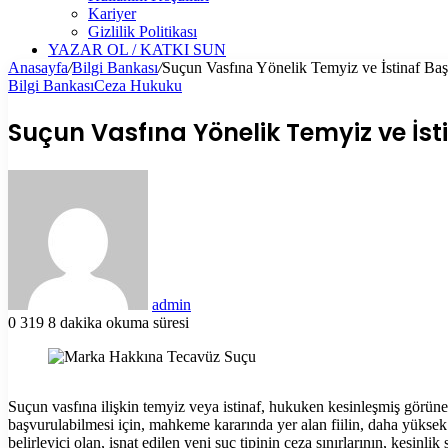
Kariyer
Gizlilik Politikası
YAZAR OL / KATKI SUN
Anasayfa
/
Bilgi Bankası
/
Suçun Vasfına Yönelik Temyiz ve İstinaf Başv
Bilgi Bankası
Ceza Hukuku
Suçun Vasfına Yönelik Temyiz ve İst
Bir
e-
posta
göndermek
admin
0
319
8 dakika okuma süresi
Facebook
X
LinkedIn
Tumblr
Pinterest
Reddit
VKontakte
Odnoklassniki
Pocket
Yazdır
Suçun vasfına ilişkin temyiz veya istinaf, hukuken kesinleşmiş görünen 
başvurulabilmesi için, mahkeme kararında yer alan fiilin, daha yükse
belirleyici olan, isnat edilen yeni suç tipinin ceza sınırlarının, kesinli