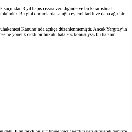
k suçundan 3 yıl hapis cezası verildiğinde ve bu karar istinaf
mkündür. Bu gibi durumlarda sanığın eylemi farklı ve daha ağır bir
za Muhakemesi Kanunu’nda açıkça düzenlenmemiştir. Ancak Yargıtay’ın
lmesine yönelik ciddi bir hukuki hata söz konusuysa, bu hatanın
hi, fiilin farklı bir suç tipine vücut verdiği ileri sürülerek temyize