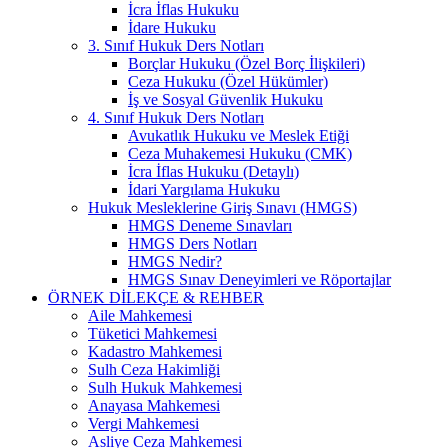
İcra İflas Hukuku
İdare Hukuku
3. Sınıf Hukuk Ders Notları
Borçlar Hukuku (Özel Borç İlişkileri)
Ceza Hukuku (Özel Hükümler)
İş ve Sosyal Güvenlik Hukuku
4. Sınıf Hukuk Ders Notları
Avukatlık Hukuku ve Meslek Etiği
Ceza Muhakemesi Hukuku (CMK)
İcra İflas Hukuku (Detaylı)
İdari Yargılama Hukuku
Hukuk Mesleklerine Giriş Sınavı (HMGS)
HMGS Deneme Sınavları
HMGS Ders Notları
HMGS Nedir?
HMGS Sınav Deneyimleri ve Röportajlar
ÖRNEK DILEKÇE & REHBER
Aile Mahkemesi
Tüketici Mahkemesi
Kadastro Mahkemesi
Sulh Ceza Hakimliği
Sulh Hukuk Mahkemesi
Anayasa Mahkemesi
Vergi Mahkemesi
Asliye Ceza Mahkemesi