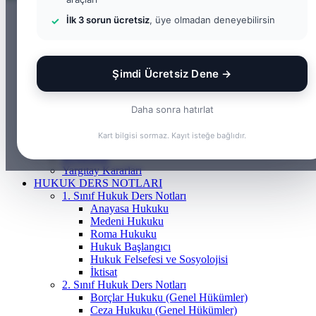
ANASAYFA
İlk 3 sorun ücretsiz
, üye olmadan deneyebilirsin
BILGI BANKASI
Borçlar Hukuku
Ceza Hukuku
Gayrimenkul Hukuku
Şimdi Ücretsiz Dene →
Medeni Hukuku
Tazminat Hukuku
İcra Hukuku
Daha sonra hatırlat
Vergi & İdare Hukuku
Hap Bilgi
Kart bilgisi sormaz. Kayıt isteğe bağlıdır.
Frenchasıng
KOSGEB
Yargıtay Kararları
HUKUK DERS NOTLARI
1. Sınıf Hukuk Ders Notları
Anayasa Hukuku
Medeni Hukuku
Roma Hukuku
Hukuk Başlangıcı
Hukuk Felsefesi ve Sosyolojisi
İktisat
2. Sınıf Hukuk Ders Notları
Borçlar Hukuku (Genel Hükümler)
Ceza Hukuku (Genel Hükümler)