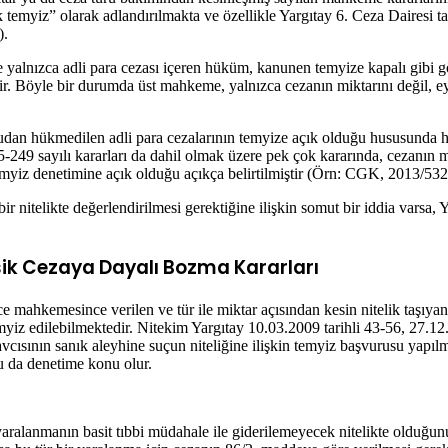
myiz” olarak adlandırılmakta ve özellikle Yargıtay 6. Ceza Dairesi ta
).
yalnızca adli para cezası içeren hüküm, kanunen temyize kapalı gibi gör
ir. Böyle bir durumda üst mahkeme, yalnızca cezanın miktarını değil, ey
rudan hükmedilen adli para cezalarının temyize açık olduğu hususunda 
-249 sayılı kararları da dahil olmak üzere pek çok kararında, cezanın mik
emyiz denetimine açık olduğu açıkça belirtilmiştir (Örn: CGK, 2013/532
ı bir nitelikte değerlendirilmesi gerektiğine ilişkin somut bir iddia vars
sik Cezaya Dayalı Bozma Kararları
 mahkemesince verilen ve tür ile miktar açısından kesin nitelik taşıyan 
yiz edilebilmektedir. Nitekim Yargıtay 10.03.2009 tarihli 43-56, 27.12.
vcısının sanık aleyhine suçun niteliğine ilişkin temyiz başvurusu yapı
u da denetime konu olur.
aralanmanın basit tıbbi müdahale ile giderilemeyecek nitelikte olduğu