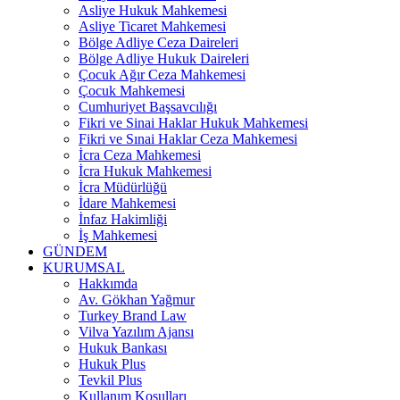
Asliye Hukuk Mahkemesi
Asliye Ticaret Mahkemesi
Bölge Adliye Ceza Daireleri
Bölge Adliye Hukuk Daireleri
Çocuk Ağır Ceza Mahkemesi
Çocuk Mahkemesi
Cumhuriyet Başsavcılığı
Fikri ve Sinai Haklar Hukuk Mahkemesi
Fikri ve Sınai Haklar Ceza Mahkemesi
İcra Ceza Mahkemesi
İcra Hukuk Mahkemesi
İcra Müdürlüğü
İdare Mahkemesi
İnfaz Hakimliği
İş Mahkemesi
GÜNDEM
KURUMSAL
Hakkımda
Av. Gökhan Yağmur
Turkey Brand Law
Vilva Yazılım Ajansı
Hukuk Bankası
Hukuk Plus
Tevkil Plus
Kullanım Koşulları