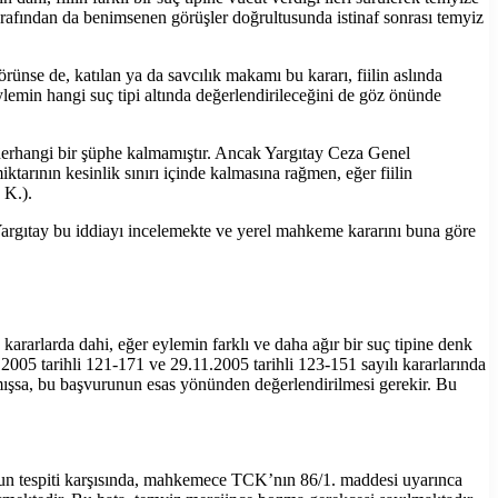
rafından da benimsenen görüşler doğrultusunda istinaf sonrası temyiz
ünse de, katılan ya da savcılık makamı bu kararı, fiilin aslında
lemin hangi suç tipi altında değerlendirileceğini de göz önünde
herhangi bir şüphe kalmamıştır. Ancak Yargıtay Ceza Genel
tarının kesinlik sınırı içinde kalmasına rağmen, eğer fiilin
 K.).
a, Yargıtay bu iddiayı incelemekte ve yerel mahkeme kararını buna göre
kararlarda dahi, eğer eylemin farklı ve daha ağır bir suç tipine denk
2005 tarihli 121-171 ve 29.11.2005 tarihli 123-151 sayılı kararlarında
lmışsa, bu başvurunun esas yönünden değerlendirilmesi gerekir. Bu
nun tespiti karşısında, mahkemece TCK’nın 86/1. maddesi uyarınca