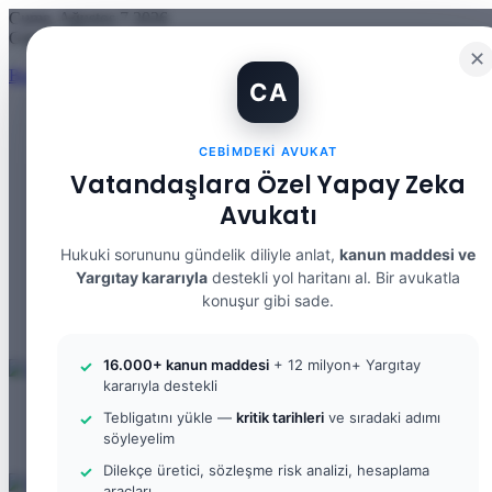
Cuma, Ağustos 7 2026
Güncel Makale
✕
Banka Hesabımı Dolandırıcılara Kullandırdım, Başıma Ne Gelir? IBA
CA
CEBIMDEKI AVUKAT
Facebook
Vatandaşlara Özel Yapay Zeka
X
YouTube
Avukatı
Instagram
WhatsApp
Hukuki sorununu gündelik diliyle anlat,
kanun maddesi ve
Kayıt
Yargıtay kararıyla
destekli yol haritanı al. Bir avukatla
Ol
Rastgele
konuşur gibi sade.
Makale
Kenar
Bölmesi
Arama
yap
16.000+ kanun maddesi
+ 12 milyon+ Yargıtay
...
kararıyla destekli
Menü
Tebligatını yükle —
kritik tarihleri
ve sıradaki adımı
Arama
söyleyelim
yap
Kayıt
...
Ol
Dilekçe üretici, sözleşme risk analizi, hesaplama
araçları