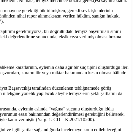
kmektedir. Bu hata, temyiz merciince bozma gerekçesi sayılmaktadır.
en muayene gerektiği bildirilmişken, gerekli sevk işlemlerinin
yönünden nihai rapor alınmaksızın verilen hüküm, sanığın hukuki
).
aptırımı gerektiriyorsa, bu doğrultudaki temyiz başvuruları sınırlı
ündeki değerlendirme sonucunda, eksik ceza verilmiş olması bozma
keme kararlarının, eylemin daha ağır bir suç tipini oluşturduğu ileri
şvuruları, kararın tür veya miktar bakımından kesin olması hâlinde
iyet Başsavcılığı tarafından düzenlenen tebliğnamede görüş
iteliğine yönelik yapılacak aleyhe temyizlerin şekli şartlarını da
aşvurusunda, eylemin aslında “yağma” suçunu oluşturduğu iddia
aşvurunun esası bakımından değerlendirilmesi gerektiğini belirterek,
iyle karar vermiştir (Yarg. 1. CD – K.2021/10200).
ni ve ilgili şartlar sağlandığında incelemeye konu edilebileceğini