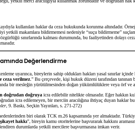
eğil, yetkili merci aracılığıyla kullanmak zorundadır ve doğrudan hak k
ak kaydıyla kullanılan haklar da ceza hukukunda korunma altındadır. Örneğ
iyi yetkili makamlara bildirmemesi nedeniyle “suçu bildirmeme” suçlamas
n özgürlüğü sınırlarında kalması durumunda, bu faaliyetinden dolayı c
lmasıdır.
psamında Değerlendirme
nleme uyarınca, bireylerin sahip oldukları hakları yasal sınırlar için
e ceza verilmez
.” Bu çerçevede, kişi hukuk düzeni tarafından tanınan 
anda bir mesleğin yürütülmesinden doğan yükümlülüklere veya örf ve ade
dan doğrudan doğruya
icra edilebilir nitelikte olmasıdır. Eğer hakkın 
ğrudan icra edilemeyen, bir merciin aracılığına ihtiyaç duyan haklar b
ler
, 9. Baskı, Seçkin Yayınları, s. 271-272)
nedenlerinden biri olarak TCK m.26 kapsamında yer almaktadır. Türki
 şikayet hakkı
”, bireyin kamu otoritelerine başvurarak hakkını araması
ilendiren durumlarda yetkili mercilere başvurmasına imkan verir.