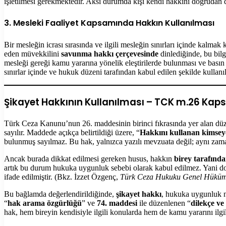
işletilmesi gerekmektedir. Aksi durumda kişi kendi hakkını doğrudan d
3. Mesleki Faaliyet Kapsamında Hakkın Kullanılması
Bir mesleğin icrası sırasında ve ilgili mesleğin sınırları içinde kalm
eden müvekkilini
savunma hakkı çerçevesinde
dinlediğinde, bu bilg
mesleği gereği kamu yararına yönelik eleştirilerde bulunması ve bası
sınırlar içinde ve hukuk düzeni tarafından kabul edilen şekilde kullanı
Şikayet Hakkının Kullanılması – TCK m.26 Ka
Türk Ceza Kanunu’nun 26. maddesinin birinci fıkrasında yer alan düze
sayılır. Maddede açıkça belirtildiği üzere, “
Hakkını kullanan kimsey
bulunmuş sayılmaz. Bu hak, yalnızca yazılı mevzuata değil; aynı zam
Ancak burada dikkat edilmesi gereken husus, hakkın
birey tarafın
artık bu durum hukuka uygunluk sebebi olarak kabul edilmez. Yani do
ifade edilmiştir. (Bkz. İzzet Özgenç,
Türk Ceza Hukuku Genel Hüküm
Bu bağlamda değerlendirildiğinde,
şikayet hakkı
, hukuka uygunluk 
“
hak arama özgürlüğü
” ve
74. maddesi
ile düzenlenen “
dilekçe ve
hak, hem bireyin kendisiyle ilgili konularda hem de kamu yararını ilg