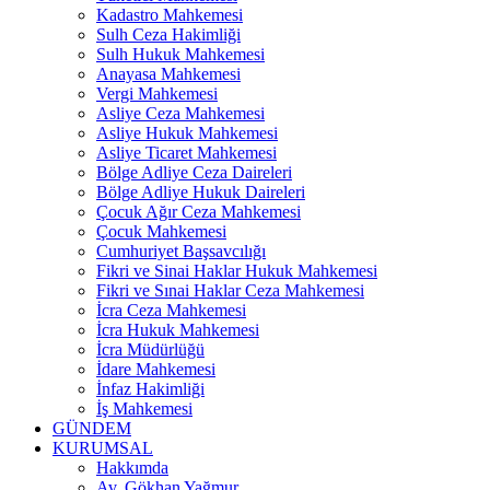
Kadastro Mahkemesi
Sulh Ceza Hakimliği
Sulh Hukuk Mahkemesi
Anayasa Mahkemesi
Vergi Mahkemesi
Asliye Ceza Mahkemesi
Asliye Hukuk Mahkemesi
Asliye Ticaret Mahkemesi
Bölge Adliye Ceza Daireleri
Bölge Adliye Hukuk Daireleri
Çocuk Ağır Ceza Mahkemesi
Çocuk Mahkemesi
Cumhuriyet Başsavcılığı
Fikri ve Sinai Haklar Hukuk Mahkemesi
Fikri ve Sınai Haklar Ceza Mahkemesi
İcra Ceza Mahkemesi
İcra Hukuk Mahkemesi
İcra Müdürlüğü
İdare Mahkemesi
İnfaz Hakimliği
İş Mahkemesi
GÜNDEM
KURUMSAL
Hakkımda
Av. Gökhan Yağmur