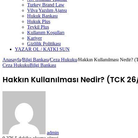
Turkey Brand Law
Vilva Yazılım Ajansı
Hukuk Bankası
Hukuk Plus
Tevkil Plus
Kullanım Koşulları
Kariyer
Gizlilik Politikası
YAZAR OL / KATKI SUN
Anasayfa
/
Bilgi Bankası
/
Ceza Hukuku
/
Hakkın Kullanılması Nedir?
Ceza Hukuku
Bilgi Bankası
Hakkın Kullanılması Nedir? (TCK 2
Bir
e-
posta
göndermek
admin