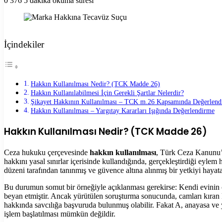
0
376
5 dakika okuma süresi
Facebook
X
LinkedIn
Tumblr
Pinterest
Reddit
VKontakte
Odnoklassniki
Pocket
Yazdır
İçindekiler
Hakkın Kullanılması Nedir? (TCK Madde 26)
Hakkın Kullanılabilmesi İçin Gerekli Şartlar Nelerdir?
Şikayet Hakkının Kullanılması – TCK m.26 Kapsamında Değerlend
Hakkın Kullanılması – Yargıtay Kararları Işığında Değerlendirme
Hakkın Kullanılması Nedir? (TCK Madde 26)
Ceza hukuku çerçevesinde
hakkın kullanılması
, Türk Ceza Kanunu’n
hakkını yasal sınırlar içerisinde kullandığında, gerçekleştirdiği eylem
düzeni tarafından tanınmış ve güvence altına alınmış bir yetkiyi hayata
Bu durumun somut bir örneğiyle açıklanması gerekirse: Kendi evinin 
beyan etmiştir. Ancak yürütülen soruşturma sonucunda, camları kıran kiş
hakkında savcılığa başvuruda bulunmuş olabilir. Fakat A, anayasa ve y
işlem başlatılması mümkün değildir.