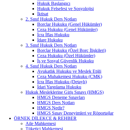
Hukuk Başlangıcı
Hukuk Felsefesi ve Sosyolojisi
İktisat
2. Sınıf Hukuk Ders Notları
Borçlar Hukuku (Genel Hükümler)
Ceza Hukuku (Genel Hükümler)
İcra İflas Hukuku
İdare Hukuku
3. Sınıf Hukuk Ders Notları
Borçlar Hukuku (Özel Borç İlişkileri)
Ceza Hukuku (Özel Hükümler)
İş ve Sosyal Güvenlik Hukuku
4. Sınıf Hukuk Ders Notları
Avukatlık Hukuku ve Meslek Etiği
Ceza Muhakemesi Hukuku (CMK)
İcra İflas Hukuku (Detaylı)
İdari Yargılama Hukuku
Hukuk Mesleklerine Giriş Sınavı (HMGS)
HMGS Deneme Sınavları
HMGS Ders Notları
HMGS Nedir?
HMGS Sınav Deneyimleri ve Röportajlar
ÖRNEK DILEKÇE & REHBER
Aile Mahkemesi
Tüketici Mahkemesi