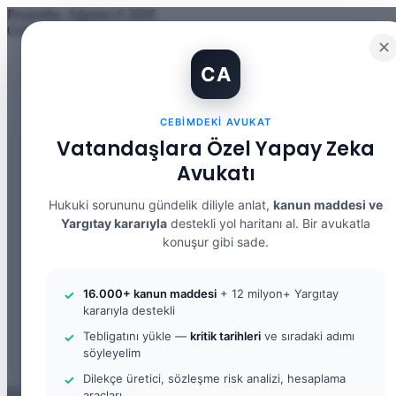
Perşembe, Ağustos 6 2026
Güncel Makale
✕
İBAN Kiralama Cezasında Yeni Dönem: TCK 158’e Eklenen Fık
CA
12. Yargı Paketi Kabul Edildi: Avukat Gözüyle Tüm Maddeler 
Banka Hesabımı Dolandırıcılara Kullandırdım, Başıma Ne Geli
İhtiyaç Nedeniyle Tahliye: 9. Hukuk Dairesi 2025/7083 K.
CEBIMDEKI AVUKAT
Yargıtay Kararı İncelemesi ve Tanık Beyanları: 9. Hukuk Dair
Kusur Belirlemesinin Maddi ve Manevi Tazminata Etkisi ve M
Vatandaşlara Özel Yapay Zeka
Kusur Belirlemesinin Maddi ve Manevi Tazminata Etkisi ve A
Avukatı
Kira Sözleşmesinin Feshi ve Bilirkişi İncelemesi: 9. Hukuk Da
Yargıtay Kararı İncelemesi: 2. Ceza Dairesi 2026/2150 K.
Yargıtay Kararı İncelemesi: 2. Ceza Dairesi 2026/4266 K.
Hukuki sorununu gündelik diliyle anlat,
kanun maddesi ve
Yargıtay kararıyla
destekli yol haritanı al. Bir avukatla
Facebook
konuşur gibi sade.
X
YouTube
Instagram
16.000+ kanun maddesi
+ 12 milyon+ Yargıtay
WhatsApp
kararıyla destekli
Kayıt
Ol
Rastgele
Tebligatını yükle —
kritik tarihleri
ve sıradaki adımı
Makale
Kenar
söyleyelim
Bölmesi
Arama
Dilekçe üretici, sözleşme risk analizi, hesaplama
yap
araçları