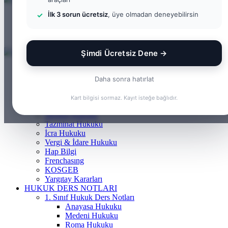
...
İlk 3 sorun ücretsiz
, üye olmadan deneyebilirsin
Menü
Arama
yap
Kayıt
...
Ol
Şimdi Ücretsiz Dene →
ANASAYFA
BILGI BANKASI
Daha sonra hatırlat
Borçlar Hukuku
Ceza Hukuku
Kart bilgisi sormaz. Kayıt isteğe bağlıdır.
Gayrimenkul Hukuku
Medeni Hukuku
Tazminat Hukuku
İcra Hukuku
Vergi & İdare Hukuku
Hap Bilgi
Frenchasıng
KOSGEB
Yargıtay Kararları
HUKUK DERS NOTLARI
1. Sınıf Hukuk Ders Notları
Anayasa Hukuku
Medeni Hukuku
Roma Hukuku