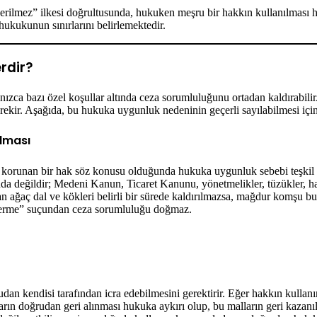
rilmez” ilkesi doğrultusunda, hukuken meşru bir hakkın kullanılması h
hukukunun sınırlarını belirlemektedir.
erdir?
nızca bazı özel koşullar altında ceza sorumluluğunu ortadan kaldırab
gerekir. Aşağıda, bu hukuka uygunluk nedeninin geçerli sayılabilmesi için 
Olması
e korunan bir hak söz konusu olduğunda hukuka uygunluk sebebi teşkil
da değildir; Medeni Kanun, Ticaret Kanunu, yönetmelikler, tüzükler, hat
ağaç dal ve kökleri belirli bir sürede kaldırılmazsa, mağdur komşu bunla
verme” suçundan ceza sorumluluğu doğmaz.
dan kendisi tarafından icra edebilmesini gerektirir. Eğer hakkın kullanı
ların doğrudan geri alınması hukuka aykırı olup, bu malların geri kazanı