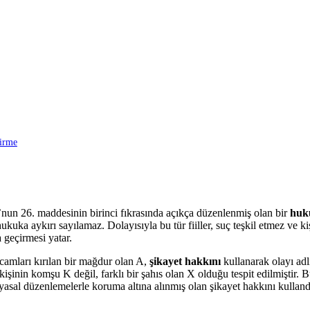
irme
un 26. maddesinin birinci fıkrasında açıkça düzenlenmiş olan bir
huk
 hukuka aykırı sayılamaz. Dolayısıyla bu tür fiiller, suç teşkil etmez ve
 geçirmesi yatar.
camları kırılan bir mağdur olan A,
şikayet hakkını
kullanarak olayı adl
inin komşu K değil, farklı bir şahıs olan X olduğu tespit edilmiştir. Bu
asal düzenlemelerle koruma altına alınmış olan şikayet hakkını kulland