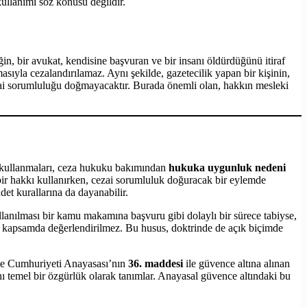
ullanımı söz konusu değildir.
in, bir avukat, kendisine başvuran ve bir insanı öldürdüğünü itiraf
ıyla cezalandırılamaz. Aynı şekilde, gazetecilik yapan bir kişinin,
ezai sorumluluğu doğmayacaktır. Burada önemli olan, hakkın mesleki
de kullanmaları, ceza hukuku bakımından
hukuka uygunluk nedeni
bir hakkı kullanırken, cezai sorumluluk doğuracak bir eylemde
t kurallarına da dayanabilir.
kullanılması bir kamu makamına başvuru gibi dolaylı bir sürece tabiyse,
u kapsamda değerlendirilmez. Bu husus, doktrinde de açık biçimde
ye Cumhuriyeti Anayasası’nın
36. maddesi
ile güvence altına alınan
nı temel bir özgürlük olarak tanımlar. Anayasal güvence altındaki bu