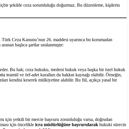
içbir şekilde ceza sorumluluğu doğurmaz. Bu düzenleme, kişilerin
ilir. Türk Ceza Kanunu’nun 26. maddesi uyarınca bu korumadan
aranan başlıca şartlar sıralanmıştır:
 eder. Bu hak; ceza hukuku, medeni hukuk veya başka bir özel hukuk
ta teamül ve örf-adet kuralları da hakkın kaynağı olabilir. Örneğin,
rı kendisi keserek mülkiyetine alabilir. Bu fiil, açıkça yasal bir
mı için yetkili bir mercie başvuru zorunluluğu varsa, doğrudan
lması için öncelikle
icra müdürlüğüne başvurularak
hukuki sürecin