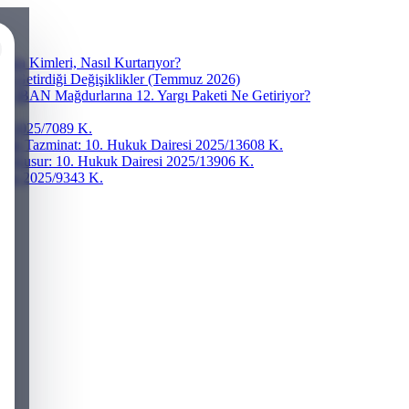
ra Kimleri, Nasıl Kurtarıyor?
ve Getirdiği Değişiklikler (Temmuz 2026)
r? IBAN Mağdurlarına 12. Yargı Paketi Ne Getiriyor?
esi 2025/7089 K.
addi Tazminat: 10. Hukuk Dairesi 2025/13608 K.
ğır Kusur: 10. Hukuk Dairesi 2025/13906 K.
iresi 2025/9343 K.