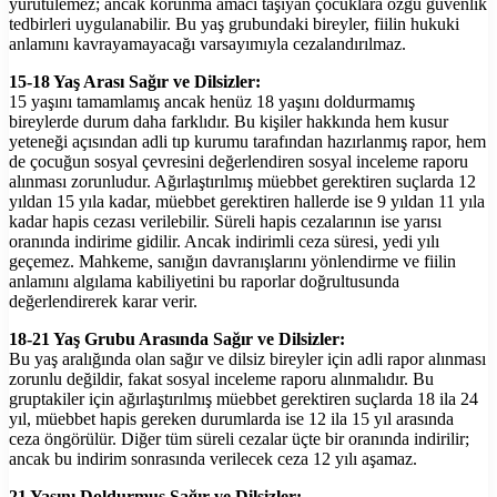
yürütülemez; ancak korunma amacı taşıyan çocuklara özgü güvenlik
tedbirleri uygulanabilir. Bu yaş grubundaki bireyler, fiilin hukuki
anlamını kavrayamayacağı varsayımıyla cezalandırılmaz.
15-18 Yaş Arası Sağır ve Dilsizler:
15 yaşını tamamlamış ancak henüz 18 yaşını doldurmamış
bireylerde durum daha farklıdır. Bu kişiler hakkında hem kusur
yeteneği açısından adli tıp kurumu tarafından hazırlanmış rapor, hem
de çocuğun sosyal çevresini değerlendiren sosyal inceleme raporu
alınması zorunludur. Ağırlaştırılmış müebbet gerektiren suçlarda 12
yıldan 15 yıla kadar, müebbet gerektiren hallerde ise 9 yıldan 11 yıla
kadar hapis cezası verilebilir. Süreli hapis cezalarının ise yarısı
oranında indirime gidilir. Ancak indirimli ceza süresi, yedi yılı
geçemez. Mahkeme, sanığın davranışlarını yönlendirme ve fiilin
anlamını algılama kabiliyetini bu raporlar doğrultusunda
değerlendirerek karar verir.
18-21 Yaş Grubu Arasında Sağır ve Dilsizler:
Bu yaş aralığında olan sağır ve dilsiz bireyler için adli rapor alınması
zorunlu değildir, fakat sosyal inceleme raporu alınmalıdır. Bu
gruptakiler için ağırlaştırılmış müebbet gerektiren suçlarda 18 ila 24
yıl, müebbet hapis gereken durumlarda ise 12 ila 15 yıl arasında
ceza öngörülür. Diğer tüm süreli cezalar üçte bir oranında indirilir;
ancak bu indirim sonrasında verilecek ceza 12 yılı aşamaz.
21 Yaşını Doldurmuş Sağır ve Dilsizler: