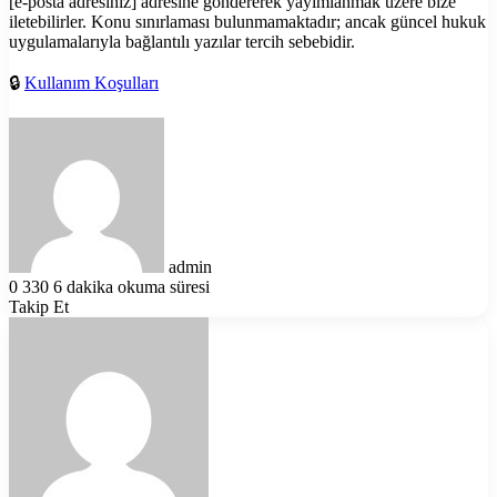
[e-posta adresiniz] adresine göndererek yayımlanmak üzere bize
iletebilirler. Konu sınırlaması bulunmamaktadır; ancak güncel hukuk
uygulamalarıyla bağlantılı yazılar tercih sebebidir.
🔒
Kullanım Koşulları
Bir
e-
posta
göndermek
admin
0
330
6 dakika okuma süresi
Takip Et