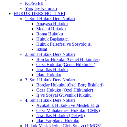
KOSGEB
Yargıtay Kararları
HUKUK DERS NOTLARI
1. Sınıf Hukuk Ders Notları
Anayasa Hukuku
Medeni Hukuku
Roma Hukuku
Hukuk Başlangıcı
Hukuk Felsefesi ve Sosyolojisi
İktisat
2. Sınıf Hukuk Ders Notları
Borçlar Hukuku (Genel Hükümler)
Ceza Hukuku (Genel Hükümler)
İcra İflas Hukuku
İdare Hukuku
3. Sınıf Hukuk Ders Notları
Borçlar Hukuku (Özel Borç İlişkileri)
Ceza Hukuku (Özel Hükümler)
İş ve Sosyal Güvenlik Hukuku
4. Sınıf Hukuk Ders Notları
Avukatlık Hukuku ve Meslek Etiği
Ceza Muhakemesi Hukuku (CMK)
İcra İflas Hukuku (Detaylı)
İdari Yargılama Hukuku
Hukuk Mesleklerine Giriş Sınavı (HMGS)