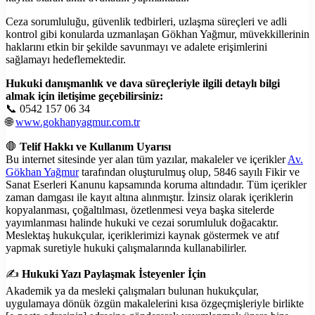
Ceza sorumluluğu, güvenlik tedbirleri, uzlaşma süreçleri ve adli
kontrol gibi konularda uzmanlaşan Gökhan Yağmur, müvekkillerinin
haklarını etkin bir şekilde savunmayı ve adalete erişimlerini
sağlamayı hedeflemektedir.
Hukuki danışmanlık ve dava süreçleriyle ilgili detaylı bilgi
almak için iletişime geçebilirsiniz:
📞 0542 157 06 34
🌐
www.gokhanyagmur.com.tr
🛑
Telif Hakkı ve Kullanım Uyarısı
Bu internet sitesinde yer alan tüm yazılar, makaleler ve içerikler
Av.
Gökhan Yağmur
tarafından oluşturulmuş olup, 5846 sayılı Fikir ve
Sanat Eserleri Kanunu kapsamında koruma altındadır. Tüm içerikler
zaman damgası ile kayıt altına alınmıştır. İzinsiz olarak içeriklerin
kopyalanması, çoğaltılması, özetlenmesi veya başka sitelerde
yayımlanması halinde hukuki ve cezai sorumluluk doğacaktır.
Meslektaş hukukçular, içeriklerimizi kaynak göstermek ve atıf
yapmak suretiyle hukuki çalışmalarında kullanabilirler.
✍️
Hukuki Yazı Paylaşmak İsteyenler İçin
Akademik ya da mesleki çalışmaları bulunan hukukçular,
uygulamaya dönük özgün makalelerini kısa özgeçmişleriyle birlikte