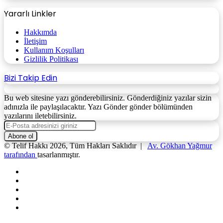
Yararlı Linkler
Hakkımda
İletişim
Kullanım Koşulları
Gizlilik Politikası
Bizi Takip Edin
Bu web sitesine yazı gönderebilirsiniz. Gönderdiğiniz yazılar sizin
adınızla ile paylaşılacaktır. Yazı Gönder gönder bölümünden
yazılarını iletebilirsiniz.
E-
Posta
adresinizi
© Telif Hakkı 2026, Tüm Hakları Saklıdır |
Av. Gökhan Yağmur
giriniz
tarafından
tasarlanmıştır.
Facebook
X
YouTube
Instagram
WhatsApp