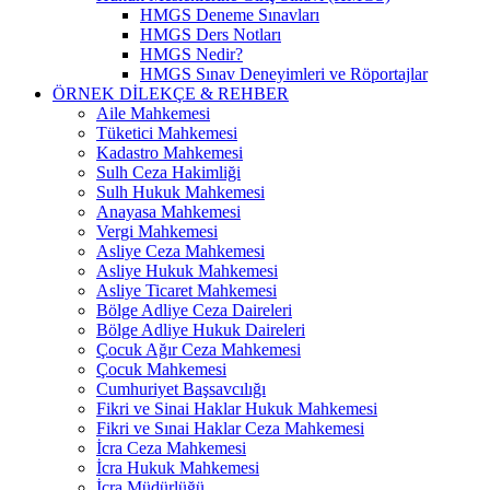
HMGS Deneme Sınavları
HMGS Ders Notları
HMGS Nedir?
HMGS Sınav Deneyimleri ve Röportajlar
ÖRNEK DILEKÇE & REHBER
Aile Mahkemesi
Tüketici Mahkemesi
Kadastro Mahkemesi
Sulh Ceza Hakimliği
Sulh Hukuk Mahkemesi
Anayasa Mahkemesi
Vergi Mahkemesi
Asliye Ceza Mahkemesi
Asliye Hukuk Mahkemesi
Asliye Ticaret Mahkemesi
Bölge Adliye Ceza Daireleri
Bölge Adliye Hukuk Daireleri
Çocuk Ağır Ceza Mahkemesi
Çocuk Mahkemesi
Cumhuriyet Başsavcılığı
Fikri ve Sinai Haklar Hukuk Mahkemesi
Fikri ve Sınai Haklar Ceza Mahkemesi
İcra Ceza Mahkemesi
İcra Hukuk Mahkemesi
İcra Müdürlüğü