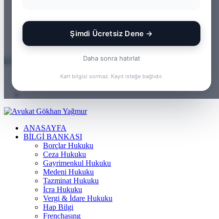
WhatsApp
Kayıt
Ol
Rastgele
Makale
Kenar
Şimdi Ücretsiz Dene →
Bölmesi
Arama
yap
Daha sonra hatırlat
...
Menü
Kart bilgisi sormaz. Kayıt isteğe bağlıdır.
Arama
yap
Kayıt
...
Ol
ANASAYFA
BILGI BANKASI
Borçlar Hukuku
Ceza Hukuku
Gayrimenkul Hukuku
Medeni Hukuku
Tazminat Hukuku
İcra Hukuku
Vergi & İdare Hukuku
Hap Bilgi
Frenchasıng