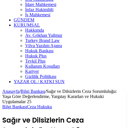
İdare Mahkemesi
İnfaz Hakimliği
İş Mahkemesi
GÜNDEM
KURUMSAL
Hakkımda
Av. Gökhan Yağmur
Turkey Brand Law
Vilva Yazılım Ajansı
Hukuk Bankası
Hukuk Plus
Tevkil Plus
Kullanım Koşulları
Kariyer
Gizlilik Politikası
YAZAR OL / KATKI SUN
Anasayfa
/
Bilgi Bankası
/
Sağır ve Dilsizlerin Ceza Sorumluluğu:
Yaşa Göre Değerlendirme, Yargıtay Kararları ve Hukuki
Uygulamalar 25
Bilgi Bankası
Ceza Hukuku
Sağır ve Dilsizlerin Ceza