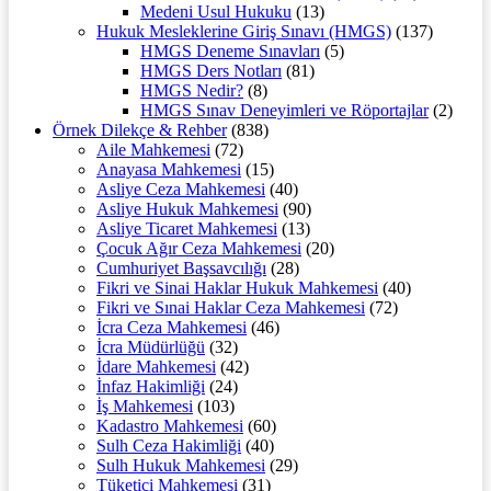
Medeni Usul Hukuku
(13)
Hukuk Mesleklerine Giriş Sınavı (HMGS)
(137)
HMGS Deneme Sınavları
(5)
HMGS Ders Notları
(81)
HMGS Nedir?
(8)
HMGS Sınav Deneyimleri ve Röportajlar
(2)
Örnek Dilekçe & Rehber
(838)
Aile Mahkemesi
(72)
Anayasa Mahkemesi
(15)
Asliye Ceza Mahkemesi
(40)
Asliye Hukuk Mahkemesi
(90)
Asliye Ticaret Mahkemesi
(13)
Çocuk Ağır Ceza Mahkemesi
(20)
Cumhuriyet Başsavcılığı
(28)
Fikri ve Sinai Haklar Hukuk Mahkemesi
(40)
Fikri ve Sınai Haklar Ceza Mahkemesi
(72)
İcra Ceza Mahkemesi
(46)
İcra Müdürlüğü
(32)
İdare Mahkemesi
(42)
İnfaz Hakimliği
(24)
İş Mahkemesi
(103)
Kadastro Mahkemesi
(60)
Sulh Ceza Hakimliği
(40)
Sulh Hukuk Mahkemesi
(29)
Tüketici Mahkemesi
(31)