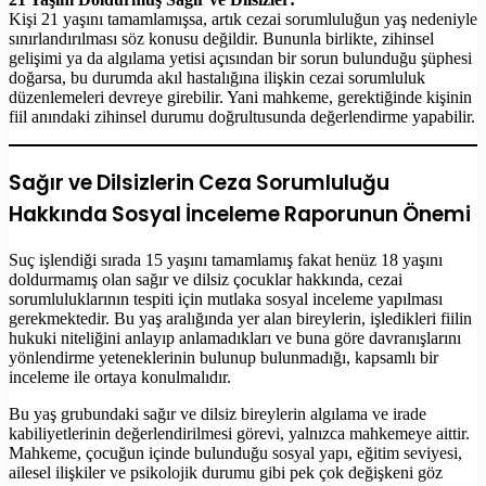
Kişi 21 yaşını tamamlamışsa, artık cezai sorumluluğun yaş nedeniyle
sınırlandırılması söz konusu değildir. Bununla birlikte, zihinsel
gelişimi ya da algılama yetisi açısından bir sorun bulunduğu şüphesi
doğarsa, bu durumda akıl hastalığına ilişkin cezai sorumluluk
düzenlemeleri devreye girebilir. Yani mahkeme, gerektiğinde kişinin
fiil anındaki zihinsel durumu doğrultusunda değerlendirme yapabilir.
Sağır ve Dilsizlerin Ceza Sorumluluğu
Hakkında Sosyal İnceleme Raporunun Önemi
Suç işlendiği sırada 15 yaşını tamamlamış fakat henüz 18 yaşını
doldurmamış olan sağır ve dilsiz çocuklar hakkında, cezai
sorumluluklarının tespiti için mutlaka sosyal inceleme yapılması
gerekmektedir. Bu yaş aralığında yer alan bireylerin, işledikleri fiilin
hukuki niteliğini anlayıp anlamadıkları ve buna göre davranışlarını
yönlendirme yeteneklerinin bulunup bulunmadığı, kapsamlı bir
inceleme ile ortaya konulmalıdır.
Bu yaş grubundaki sağır ve dilsiz bireylerin algılama ve irade
kabiliyetlerinin değerlendirilmesi görevi, yalnızca mahkemeye aittir.
Mahkeme, çocuğun içinde bulunduğu sosyal yapı, eğitim seviyesi,
ailesel ilişkiler ve psikolojik durumu gibi pek çok değişkeni göz