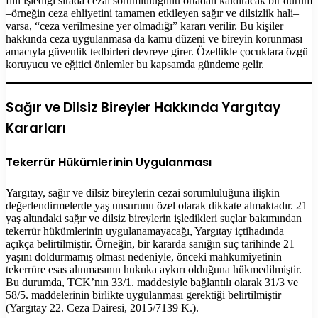
fiili işlediği sırada cezai sorumluluğunu ortadan kaldıracak bir durum
–örneğin ceza ehliyetini tamamen etkileyen sağır ve dilsizlik hali–
varsa, “ceza verilmesine yer olmadığı” kararı verilir. Bu kişiler
hakkında ceza uygulanmasa da kamu düzeni ve bireyin korunması
amacıyla güvenlik tedbirleri devreye girer. Özellikle çocuklara özgü
koruyucu ve eğitici önlemler bu kapsamda gündeme gelir.
Sağır ve Dilsiz Bireyler Hakkında Yargıtay
Kararları
Tekerrür Hükümlerinin Uygulanması
Yargıtay, sağır ve dilsiz bireylerin cezai sorumluluğuna ilişkin
değerlendirmelerde yaş unsurunu özel olarak dikkate almaktadır. 21
yaş altındaki sağır ve dilsiz bireylerin işledikleri suçlar bakımından
tekerrür hükümlerinin uygulanamayacağı, Yargıtay içtihadında
açıkça belirtilmiştir. Örneğin, bir kararda sanığın suç tarihinde 21
yaşını doldurmamış olması nedeniyle, önceki mahkumiyetinin
tekerrüre esas alınmasının hukuka aykırı olduğuna hükmedilmiştir.
Bu durumda, TCK’nın 33/1. maddesiyle bağlantılı olarak 31/3 ve
58/5. maddelerinin birlikte uygulanması gerektiği belirtilmiştir
(Yargıtay 22. Ceza Dairesi, 2015/7139 K.).