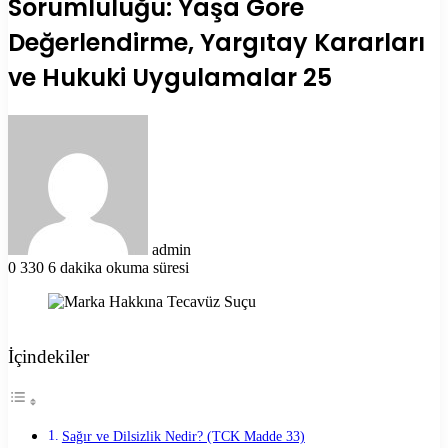
Sorumluluğu: Yaşa Göre
Değerlendirme, Yargıtay Kararları
ve Hukuki Uygulamalar 25
Bir
e-
posta
göndermek
admin
0
330
6 dakika okuma süresi
İçindekiler
Sağır ve Dilsizlik Nedir? (TCK Madde 33)