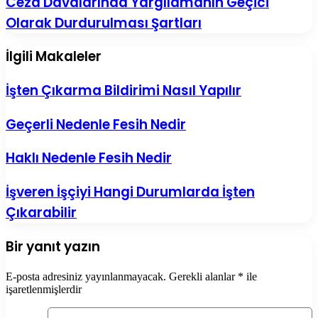
Ceza Davalarında Yargılamanın Geçici
Kararı
(TCK
Nedir?
Olarak Durdurulması Şartları
34)
(CMK
ve
223/8)
Cezai
İlgili Makaleler
|
Sorumluluk
Ceza
Davalarında
İşten Çıkarma Bildirimi Nasıl Yapılır
Yargılamanın
Geçici
Olarak
Geçerli Nedenle Fesih Nedir
Durdurulması
Şartları
Haklı Nedenle Fesih Nedir
İşveren İşçiyi Hangi Durumlarda İşten
Çıkarabilir
Bir yanıt yazın
E-posta adresiniz yayınlanmayacak.
Gerekli alanlar
*
ile
işaretlenmişlerdir