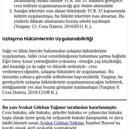
tamamlamış olması hâlinde TCK’nın 33. maddesi gereğince
ceza indirimi uygulanamayacağı göz önüne alınmalıdır.
Sanığın tekerrüre esas alınan hükmünde TCK 33 kapsamında
indirim uygulanmışsa, bu hüküm tekerrüre esas alınamaz. Bu
yönlerin dikkate alınmaması bozma sebebi sayılmıştır
(Yargıtay 13. Ceza Dairesi, 2016/8511 K.).
Uzlaşma Hükümlerinin Uygulanabilirliği
Sağır ve dilsiz bireyler bakımından uzlaşma hükümlerinin
uygulanması, failin cezai sorumluluğunun bulunması şartına bağlıdır.
Eğer birey kusur yeteneğinden yoksunsa –örneğin yaş küçüklüğü,
akıl hastalığı ya da sağır ve dilsizlik nedeniyle– ceza
verilemeyeceğinden, uzlaşma hükümleri de uygulanamaz. Bu
durumda yalnızca güvenlik tedbirlerine başvurulabilir. Yargıtay, bu
gerekçelerle uzlaşma hükümlerinin uygulanamayacağını belirterek,
tebliğnamede yer alan bozma görüşüne katılmamıştır (Yargıtay 8.
Ceza Dairesi, 2019/12108 K.).
Bu yazı Avukat Gökhan Yağmur tarafından hazırlanmıştır.
Ceza hukuku, aile hukuku, şirketler hukuku ve yabancılar hukuku
başta olmak üzere geniş bir yelpazede hukuki danışmanlık ve dava
takibi hizmeti sunan
Avukat Gökhan Yağmur
, İstanbul Barosu’na
kayıtlı olarak aktif avukatlık yapmaktadır.