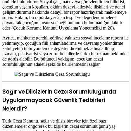
önünde bulundurur. Sosyal çalışmacı veya görevlendirilen bilirkişi,
çocuğun yaşam koşulları, eğitim düzeyi, ailesiyle ilişkileri ve genel
gelişim durumu hakkında detaylı bir rapor hazırlayarak mahkemeye
sunar. Hakim, bu raporda yer alan tespit ve değerlendirmelere
dayanarak çocuğun kusur yeteneği bulunup bulunmadığını takdir
eder (Çocuk Koruma Kanunu Uygulama Yönetmeliği m.20).
Ayrıca, mahkeme gerekli görürse yalnızca sosyal inceleme raporu ile
yetinmeyip, çocuğun fiili anlamlandırma ve davranış yönlendirme
kabiliyetini tıbbi yönden de değerlendirebilmek adına adli tıp
uzmanı, psikiyatrist veya zorunlu hallerde farklı bir uzman hekimden
de görüş alabilir. Bu bütüncül yaklaşım, çocuğun cezai
sorumluluğunun adaletli şekilde belirlenmesini sağlar.
Sağır ve Dilsizlerin Ceza Sorumluluğunda
Uygulanmayacak Güvenlik Tedbirleri
Nelerdir?
Türk Ceza Kanunu, sağır ve dilsiz bireyler için özel bazı
düzenlemeler öngörerek bu kişilerin cezai sorumluluğunu yaş