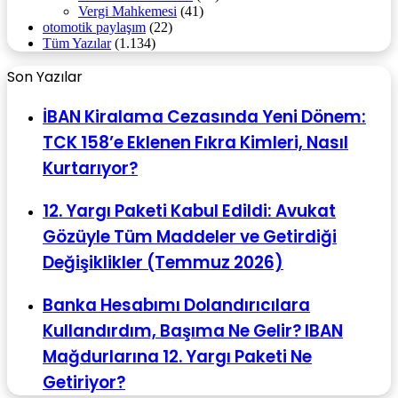
Vergi Mahkemesi
(41)
otomotik paylaşım
(22)
Tüm Yazılar
(1.134)
Son Yazılar
İBAN Kiralama Cezasında Yeni Dönem:
TCK 158’e Eklenen Fıkra Kimleri, Nasıl
Kurtarıyor?
12. Yargı Paketi Kabul Edildi: Avukat
Gözüyle Tüm Maddeler ve Getirdiği
Değişiklikler (Temmuz 2026)
Banka Hesabımı Dolandırıcılara
Kullandırdım, Başıma Ne Gelir? IBAN
Mağdurlarına 12. Yargı Paketi Ne
Getiriyor?