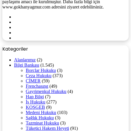
paylaşımı amacı ile kurulmuştur. Daha fazla bilgi için
www.gokhanyagmur.com adresini ziyaret edebilirsiniz.
Facebook
X
YouTube
Instagram
WhatsApp
Kategoriler
Alanlarımız
(2)
Bilgi Bankası
(1.545)
Borçlar Hukuku
(3)
Ceza Hukuku
(373)
CİMER
(59)
Frenchasıng
(49)
Gayrimenkul Hukuku
(4)
Hap Bilgi
(7)
İş Hukuku
(277)
KOSGEB
(9)
Medeni Hukuku
(103)
Sağlık Hukuku
(3)
Tazminat Hukuku
(3)
Tüketici Hakem Heyeti
(91)