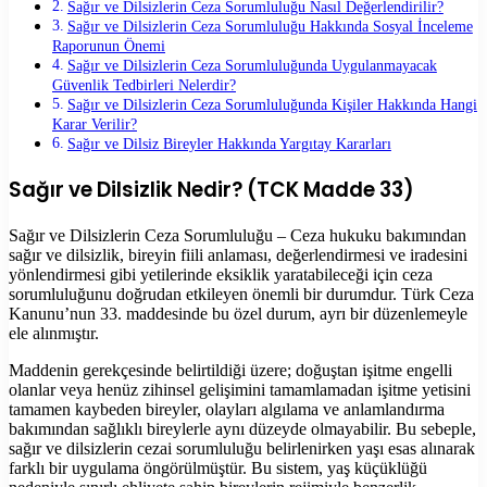
Sağır ve Dilsizlerin Ceza Sorumluluğu Nasıl Değerlendirilir?
Sağır ve Dilsizlerin Ceza Sorumluluğu Hakkında Sosyal İnceleme
Raporunun Önemi
Sağır ve Dilsizlerin Ceza Sorumluluğunda Uygulanmayacak
Güvenlik Tedbirleri Nelerdir?
Sağır ve Dilsizlerin Ceza Sorumluluğunda Kişiler Hakkında Hangi
Karar Verilir?
Sağır ve Dilsiz Bireyler Hakkında Yargıtay Kararları
Sağır ve Dilsizlik Nedir? (TCK Madde 33)
Sağır ve Dilsizlerin Ceza Sorumluluğu – Ceza hukuku bakımından
sağır ve dilsizlik, bireyin fiili anlaması, değerlendirmesi ve iradesini
yönlendirmesi gibi yetilerinde eksiklik yaratabileceği için ceza
sorumluluğunu doğrudan etkileyen önemli bir durumdur. Türk Ceza
Kanunu’nun 33. maddesinde bu özel durum, ayrı bir düzenlemeyle
ele alınmıştır.
Maddenin gerekçesinde belirtildiği üzere; doğuştan işitme engelli
olanlar veya henüz zihinsel gelişimini tamamlamadan işitme yetisini
tamamen kaybeden bireyler, olayları algılama ve anlamlandırma
bakımından sağlıklı bireylerle aynı düzeyde olmayabilir. Bu sebeple,
sağır ve dilsizlerin cezai sorumluluğu belirlenirken yaşı esas alınarak
farklı bir uygulama öngörülmüştür. Bu sistem, yaş küçüklüğü