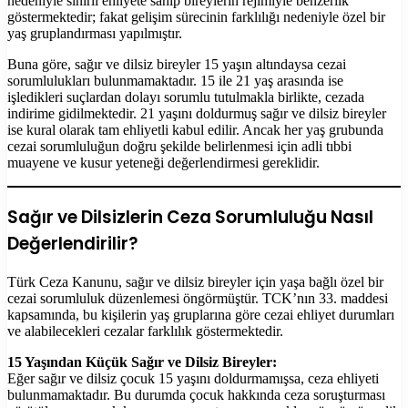
nedeniyle sınırlı ehliyete sahip bireylerin rejimiyle benzerlik
göstermektedir; fakat gelişim sürecinin farklılığı nedeniyle özel bir
yaş gruplandırması yapılmıştır.
Buna göre, sağır ve dilsiz bireyler 15 yaşın altındaysa cezai
sorumlulukları bulunmamaktadır. 15 ile 21 yaş arasında ise
işledikleri suçlardan dolayı sorumlu tutulmakla birlikte, cezada
indirime gidilmektedir. 21 yaşını doldurmuş sağır ve dilsiz bireyler
ise kural olarak tam ehliyetli kabul edilir. Ancak her yaş grubunda
cezai sorumluluğun doğru şekilde belirlenmesi için adli tıbbi
muayene ve kusur yeteneği değerlendirmesi gereklidir.
Sağır ve Dilsizlerin Ceza Sorumluluğu Nasıl
Değerlendirilir?
Türk Ceza Kanunu, sağır ve dilsiz bireyler için yaşa bağlı özel bir
cezai sorumluluk düzenlemesi öngörmüştür. TCK’nın 33. maddesi
kapsamında, bu kişilerin yaş gruplarına göre cezai ehliyet durumları
ve alabilecekleri cezalar farklılık göstermektedir.
15 Yaşından Küçük Sağır ve Dilsiz Bireyler:
Eğer sağır ve dilsiz çocuk 15 yaşını doldurmamışsa, ceza ehliyeti
bulunmamaktadır. Bu durumda çocuk hakkında ceza soruşturması