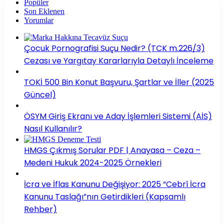
Popüler
Son Eklenen
Yorumlar
Çocuk Pornografisi Suçu Nedir? (TCK m.226/3)
Cezası ve Yargıtay Kararlarıyla Detaylı İnceleme
TOKİ 500 Bin Konut Başvuru, Şartlar ve İller (2025
Güncel)
ÖSYM Giriş Ekranı ve Aday İşlemleri Sistemi (AİS)
Nasıl Kullanılır?
HMGS Çıkmış Sorular PDF | Anayasa – Ceza –
Medeni Hukuk 2024-2025 Örnekleri
İcra ve İflas Kanunu Değişiyor: 2025 “Cebrî İcra
Kanunu Taslağı”nın Getirdikleri (Kapsamlı
Rehber)