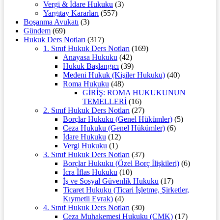
Vergi & İdare Hukuku
(3)
Yargıtay Kararları
(557)
Boşanma Avukatı
(3)
Gündem
(69)
Hukuk Ders Notları
(317)
1. Sınıf Hukuk Ders Notları
(169)
Anayasa Hukuku
(42)
Hukuk Başlangıcı
(39)
Medeni Hukuk (Kişiler Hukuku)
(40)
Roma Hukuku
(48)
GİRİŞ: ROMA HUKUKUNUN
TEMELLERİ
(16)
2. Sınıf Hukuk Ders Notları
(27)
Borçlar Hukuku (Genel Hükümler)
(5)
Ceza Hukuku (Genel Hükümler)
(6)
İdare Hukuku
(12)
Vergi Hukuku
(1)
3. Sınıf Hukuk Ders Notları
(37)
Borçlar Hukuku (Özel Borç İlişkileri)
(6)
İcra İflas Hukuku
(10)
İş ve Sosyal Güvenlik Hukuku
(17)
Ticaret Hukuku (Ticari İşletme, Şirketler,
Kıymetli Evrak)
(4)
4. Sınıf Hukuk Ders Notları
(30)
Ceza Muhakemesi Hukuku (CMK)
(17)