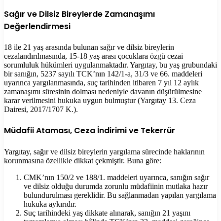
Sağır ve Dilsiz Bireylerde Zamanaşımı
Değerlendirmesi
18 ile 21 yaş arasında bulunan sağır ve dilsiz bireylerin
cezalandırılmasında, 15-18 yaş arası çocuklara özgü cezai
sorumluluk hükümleri uygulanmaktadır. Yargıtay, bu yaş grubundaki
bir sanığın, 5237 sayılı TCK’nın 142/1-a, 31/3 ve 66. maddeleri
uyarınca yargılanmasında, suç tarihinden itibaren 7 yıl 12 aylık
zamanaşımı süresinin dolması nedeniyle davanın düşürülmesine
karar verilmesini hukuka uygun bulmuştur (Yargıtay 13. Ceza
Dairesi, 2017/1707 K.).
Müdafii Ataması, Ceza İndirimi ve Tekerrür
Yargıtay, sağır ve dilsiz bireylerin yargılama sürecinde haklarının
korunmasına özellikle dikkat çekmiştir. Buna göre:
CMK’nın 150/2 ve 188/1. maddeleri uyarınca, sanığın sağır
ve dilsiz olduğu durumda zorunlu müdafiinin mutlaka hazır
bulundurulması gereklidir. Bu sağlanmadan yapılan yargılama
hukuka aykırıdır.
Suç tarihindeki yaş dikkate alınarak, sanığın 21 yaşını