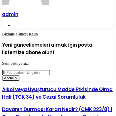
admin
Web
sitesi
Bizimle Güncel Kalın
Yeni güncellemeleri almak için posta
listemize abone olun!
Seni bekliyoruz.
E-
Posta
adresinizi
giriniz
Alkol
Alkol veya Uyuşturucu Madde Etkisinde Olma
veya
Hali (TCK 34) ve Cezai Sorumluluk
Uyuşturucu
Madde
Etkisinde
Davanın
Davanın Durması Kararı Nedir? (CMK 223/8) |
Olma
Durması
Hali