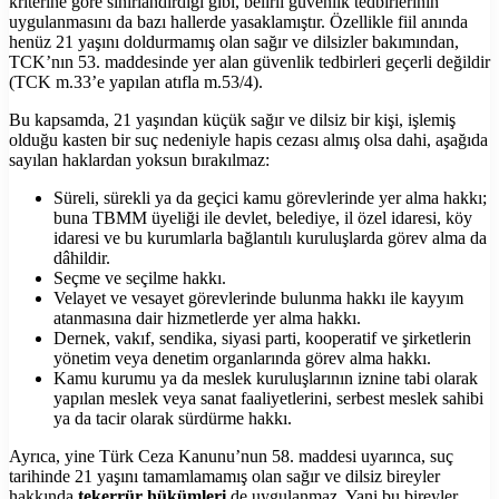
kriterine göre sınırlandırdığı gibi, belirli güvenlik tedbirlerinin
uygulanmasını da bazı hallerde yasaklamıştır. Özellikle fiil anında
henüz 21 yaşını doldurmamış olan sağır ve dilsizler bakımından,
TCK’nın 53. maddesinde yer alan güvenlik tedbirleri geçerli değildir
(TCK m.33’e yapılan atıfla m.53/4).
Bu kapsamda, 21 yaşından küçük sağır ve dilsiz bir kişi, işlemiş
olduğu kasten bir suç nedeniyle hapis cezası almış olsa dahi, aşağıda
sayılan haklardan yoksun bırakılmaz:
Süreli, sürekli ya da geçici kamu görevlerinde yer alma hakkı;
buna TBMM üyeliği ile devlet, belediye, il özel idaresi, köy
idaresi ve bu kurumlarla bağlantılı kuruluşlarda görev alma da
dâhildir.
Seçme ve seçilme hakkı.
Velayet ve vesayet görevlerinde bulunma hakkı ile kayyım
atanmasına dair hizmetlerde yer alma hakkı.
Dernek, vakıf, sendika, siyasi parti, kooperatif ve şirketlerin
yönetim veya denetim organlarında görev alma hakkı.
Kamu kurumu ya da meslek kuruluşlarının iznine tabi olarak
yapılan meslek veya sanat faaliyetlerini, serbest meslek sahibi
ya da tacir olarak sürdürme hakkı.
Ayrıca, yine Türk Ceza Kanunu’nun 58. maddesi uyarınca, suç
tarihinde 21 yaşını tamamlamamış olan sağır ve dilsiz bireyler
hakkında
tekerrür hükümleri
de uygulanmaz. Yani bu bireyler,