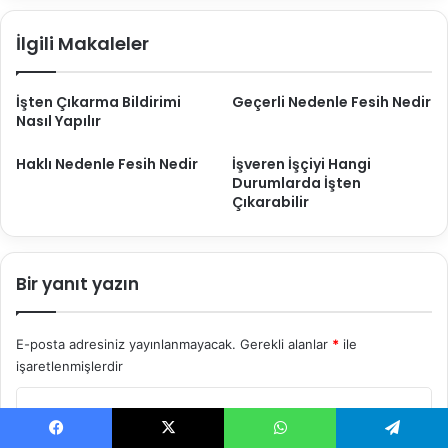
İlgili Makaleler
İşten Çıkarma Bildirimi
Geçerli Nedenle Fesih Nedir
Nasıl Yapılır
Haklı Nedenle Fesih Nedir
İşveren İşçiyi Hangi
Durumlarda İşten
Çıkarabilir
Bir yanıt yazın
E-posta adresiniz yayınlanmayacak.
Gerekli alanlar
*
ile
işaretlenmişlerdir
Y
o
Facebook
X
WhatsApp
Telegram