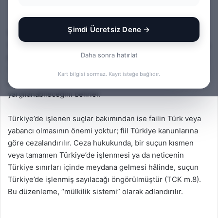
e-
posta
Şimdi Ücretsiz Dene →
Yabancıların işlediği suçlar
, Türk Ceza Kanunu’nun 12. ve
göndermek
13. maddelerinde, suçun işlendiği yer, failin vatandaşlığı ve
Daha sonra hatırlat
mağdurun sıfatı dikkate alınarak düzenlenmiştir. Bu sistem
“yarı mülkilik ilkesi” olarak adlandırılır ve yabancıların
Kart bilgisi sormaz. Kayıt isteğe bağlıdır.
yurtdışında işlediği fiillerin hangi koşullarda Türkiye’de
yargılanabileceğini belirler.
Türkiye’de işlenen suçlar bakımından ise failin Türk veya
yabancı olmasının önemi yoktur; fiil Türkiye kanunlarına
göre cezalandırılır. Ceza hukukunda, bir suçun kısmen
veya tamamen Türkiye’de işlenmesi ya da neticenin
Türkiye sınırları içinde meydana gelmesi hâlinde, suçun
Türkiye’de işlenmiş sayılacağı öngörülmüştür (TCK m.8).
Bu düzenleme, “mülkilik sistemi” olarak adlandırılır.