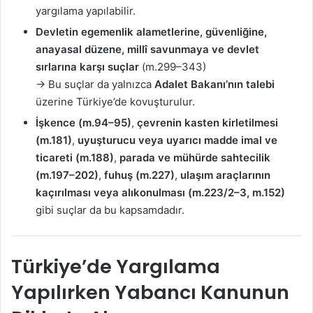
yargılama yapılabilir.
Devletin egemenlik alametlerine, güvenliğine,
anayasal düzene, millî savunmaya ve devlet
sırlarına karşı suçlar
(m.299–343)
→ Bu suçlar da yalnızca
Adalet Bakanı’nın talebi
üzerine Türkiye’de kovuşturulur.
İşkence (m.94–95)
,
çevrenin kasten kirletilmesi
(m.181)
,
uyuşturucu veya uyarıcı madde imal ve
ticareti (m.188)
,
parada ve mühürde sahtecilik
(m.197–202)
,
fuhuş (m.227)
,
ulaşım araçlarının
kaçırılması veya alıkonulması (m.223/2–3, m.152)
gibi suçlar da bu kapsamdadır.
Türkiye’de Yargılama
Yapılırken Yabancı Kanunun