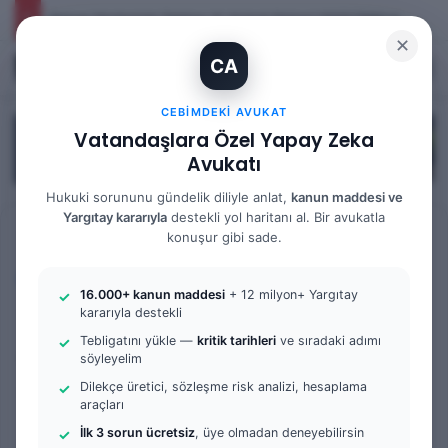
Yargıtay Kararı İncelemesi ve Tanık Beyanları: 9. Hukuk Dairesi 2025/7089 K.
✕
CA
Kayıt Ol
Arama 
M
CEBIMDEKI AVUKAT
Vatandaşlara Özel Yapay Zeka
Avukatı
Hukuki sorununu gündelik diliyle anlat,
kanun maddesi ve
Yargıtay kararıyla
destekli yol haritanı al. Bir avukatla
Anasayfa
/
Bilgi Bankası
konuşur gibi sade.
Bilgi Bankası
Ceza Hukuku
16.000+ kanun maddesi
+ 12 milyon+ Yargıtay
Yabancıların İşlediği Suçlar
kararıyla destekli
Tebligatını yükle —
kritik tarihleri
ve sıradaki adımı
ve Türkiye Mahkemelerinin
söyleyelim
Dilekçe üretici, sözleşme risk analizi, hesaplama
Yetkisi (TCK m.12-13)
araçları
İlk 3 sorun ücretsiz
, üye olmadan deneyebilirsin
Bir
admin
0
239
7 dakika okuma süresi