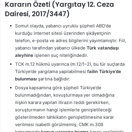
Kararın Özeti (Yargıtay 12. Ceza
Dairesi, 2017/3447)
Somut olayda, yabancı uyruklu şüpheli ABD’de
kurduğu internet sitesi üzerinden şikâyetçinin
telefon, e-posta ve adres bilgilerini yayımlamıştır. Fiil,
yabancı tarafından yabancı ülkede
Türk vatandaşı
aleyhine
işlenen suç niteliğindedir.
TCK m.12 hükmü uyarınca (m.12/1–2), bu tür suçlarda
Türkiye’de yargılama yapılabilmesi
failin Türkiye’de
bulunması
şartına bağlıdır.
Dosya kapsamına göre şüpheli Türkiye’de
bulunmadığından, kovuşturmaya yer olmadığına
ilişkin karara yapılan itirazın reddi gerekirken,
soruşturmanın hangi işlemlerle genişletileceği
gösterilmeden tahkikatın genişletilmesine karar
verilmesi isabetli görülmemiş; CMK m.309
kapsamında
kanun yararına bozma
kararı verilmiştir.