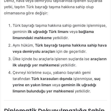
Deniz, hava veya demiryolu taşıtlarında işlenen suçlarda
yetki, taşıtın Türk bayrağı taşıma hakkına sahip olup
olmamasına göre değişir:
Türk bayrağı taşıma hakkına sahip gemide işlenmişse,
geminin
ilk uğradığı Türk limanı
veya
bağlama
limanındaki mahkeme
yetkilidir.
Aynı hüküm,
Türk bayrağı taşıma hakkına sahip hava
veya demiryolu araçları
için de geçerlidir.
Ülke içinde bu araçlarla işlenen suçlarda ise
araçların
ilk ulaştığı yer mahkemesi
yetkilidir.
Çevreyi kirletme suçu, yabancı bayraklı gemi
tarafından
Türk karasuları dışında
işlenmişse,
suç
yerine en yakın liman
veya
geminin ilk uğradığı
limanın bulunduğu yer mahkemesi
yetkilidir.
Diplomatik Dokunulmazlığa Sahip