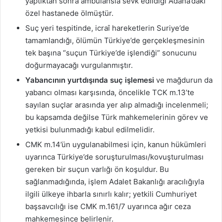
yaptıktan sonra ambulansla sevk edildiği Adana’daki
özel hastanede ölmüştür.
Suç yeri tespitinde, icraî hareketlerin Suriye’de
tamamlandığı, ölümün Türkiye’de gerçekleşmesinin
tek başına “suçun Türkiye’de işlendiği” sonucunu
doğurmayacağı vurgulanmıştır.
Yabancının yurtdışında suç işlemesi
ve mağdurun da
yabancı olması karşısında, öncelikle TCK m.13’te
sayılan suçlar arasında yer alıp almadığı incelenmeli;
bu kapsamda değilse Türk mahkemelerinin görev ve
yetkisi bulunmadığı kabul edilmelidir.
CMK m.14’ün uygulanabilmesi için, kanun hükümleri
uyarınca Türkiye’de soruşturulması/kovuşturulması
gereken bir suçun varlığı ön koşuldur. Bu
sağlanmadığında, işlem Adalet Bakanlığı aracılığıyla
ilgili ülkeye ihbarla sınırlı kalır; yetkili Cumhuriyet
başsavcılığı ise CMK m.161/7 uyarınca ağır ceza
mahkemesince belirlenir.