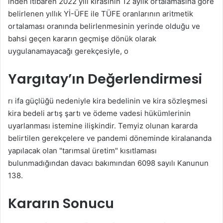
inden itibaren 2022 yılı kirasının 12 aylık ortalamasına göre
k
belirlenen yıllık Yİ-ÜFE ile TÜFE oranlarının aritmetik
ortalaması oranında belirlenmesinin yerinde olduğu ve
bahsi geçen kararın geçmişe dönük olarak
uygulanamayacağı gerekçesiyle, o
Yargıtay’ın Değerlendirmesi
rı ifa güçlüğü nedeniyle kira bedelinin ve kira sözleşmesi
kira bedeli artış şartı ve ödeme vadesi hükümlerinin
uyarlanması istemine ilişkindir. Temyiz olunan kararda
belirtilen gerekçelere ve pandemi döneminde kiralananda
yapılacak olan "tarımsal üretim" kısıtlaması
bulunmadığından davacı bakımından 6098 sayılı Kanunun
138.
Kararın Sonucu