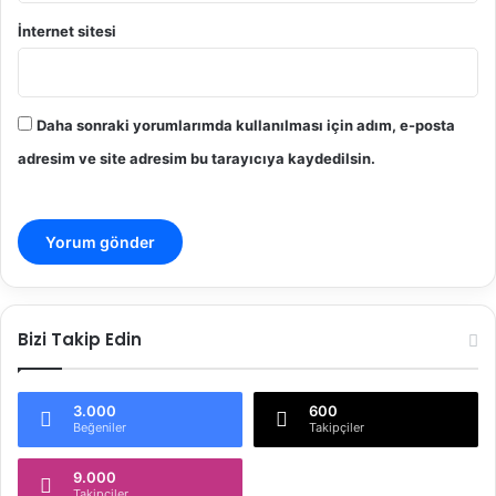
s
a
İnternet sitesi
l
K
i
r
Daha sonraki yorumlarımda kullanılması için adım, e-posta
a
adresim ve site adresim bu tarayıcıya kaydedilsin.
A
r
a
ş
t
ı
r
m
Bizi Takip Edin
a
s
ı
3.000
600
:
Beğeniler
Takipçiler
3
.
9.000
H
Takipçiler