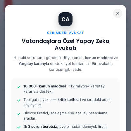
✕
CA
Kayıt Ol
Arama 
M
CEBIMDEKI AVUKAT
Vatandaşlara Özel Yapay Zeka
Avukatı
Anasayfa
/
Bilgi Bankası
/
Yargıtay Kararları
Hukuki sorununu gündelik diliyle anlat,
kanun maddesi ve
Yargıtay kararıyla
destekli yol haritanı al. Bir avukatla
Yargıtay Kararları
konuşur gibi sade.
TBK 344 ve 345
16.000+ kanun maddesi
+ 12 milyon+ Yargıtay
Kapsamında Kira Bedelinin
kararıyla destekli
Tespiti Şartları ve Emsal Kira
Tebligatını yükle —
kritik tarihleri
ve sıradaki adımı
söyleyelim
Karşılaştırması: 3. Hukuk
Dilekçe üretici, sözleşme risk analizi, hesaplama
araçları
Dairesi 2025/5461 K.
İlk 3 sorun ücretsiz
, üye olmadan deneyebilirsin