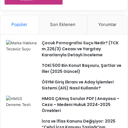
u
k
u
k
Popüler
Son Eklenen
Yorumlar
D
a
i
Çocuk Pornografisi Suçu Nedir? (TCK
r
m.226/3) Cezası ve Yargıtay
e
Kararlarıyla Detaylı İnceleme
s
i
TOKİ 500 Bin Konut Başvuru, Şartlar ve
2
İller (2025 Güncel)
0
ÖSYM Giriş Ekranı ve Aday İşlemleri
2
Sistemi (AİS) Nasıl Kullanılır?
5
/
HMGS Çıkmış Sorular PDF | Anayasa –
5
Ceza – Medeni Hukuk 2024-2025
0
Örnekleri
0
7
İcra ve İflas Kanunu Değişiyor: 2025
K
“Cebrî İcra Kanunu Taslağı”nın