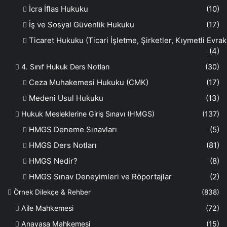
İcra İflas Hukuku
(10)
İş ve Sosyal Güvenlik Hukuku
(17)
Ticaret Hukuku (Ticari İşletme, Şirketler, Kıymetli Evrak
(4)
4. Sınıf Hukuk Ders Notları
(30)
Ceza Muhakemesi Hukuku (CMK)
(17)
Medeni Usul Hukuku
(13)
Hukuk Mesleklerine Giriş Sınavı (HMGS)
(137)
HMGS Deneme Sınavları
(5)
HMGS Ders Notları
(81)
HMGS Nedir?
(8)
HMGS Sınav Deneyimleri ve Röportajlar
(2)
Örnek Dilekçe & Rehber
(838)
Aile Mahkemesi
(72)
Anayasa Mahkemesi
(15)