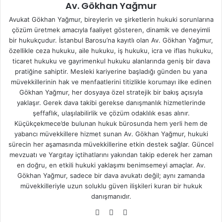
Av. Gökhan Yağmur
Avukat Gökhan Yağmur, bireylerin ve şirketlerin hukuki sorunlarına
çözüm üretmek amacıyla faaliyet gösteren, dinamik ve deneyimli
bir hukukçudur. İstanbul Barosu’na kayıtlı olan Av. Gökhan Yağmur,
özellikle ceza hukuku, aile hukuku, iş hukuku, icra ve iflas hukuku,
ticaret hukuku ve gayrimenkul hukuku alanlarında geniş bir dava
pratiğine sahiptir. Mesleki kariyerine başladığı günden bu yana
müvekkillerinin hak ve menfaatlerini titizlikle korumayı ilke edinen
Gökhan Yağmur, her dosyaya özel stratejik bir bakış açısıyla
yaklaşır. Gerek dava takibi gerekse danışmanlık hizmetlerinde
şeffaflık, ulaşılabilirlik ve çözüm odaklılık esas alınır.
Küçükçekmece’de bulunan hukuk bürosunda hem yerli hem de
yabancı müvekkillere hizmet sunan Av. Gökhan Yağmur, hukuki
sürecin her aşamasında müvekkillerine etkin destek sağlar. Güncel
mevzuatı ve Yargıtay içtihatlarını yakından takip ederek her zaman
en doğru, en etkili hukuki yaklaşımı benimsemeyi amaçlar. Av.
Gökhan Yağmur, sadece bir dava avukatı değil; aynı zamanda
müvekkilleriyle uzun soluklu güven ilişkileri kuran bir hukuk
danışmanıdır.
Fa
X
Ins