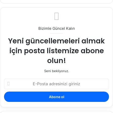
ce
tag
bo
ra
ok
m
Bizimle Güncel Kalın
Yeni güncellemeleri almak
için posta listemize abone
olun!
Seni bekliyoruz.
E
-
P
o
s
t