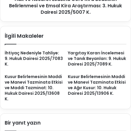
e
Belirlenmesi ve Emsal Kira Araştırması: 3. Hukuk
e
s
t
Dairesi 2025/5007 K.
i
E
s
a
İlgili Makaleler
s
ı
n
İhtiyaç Nedeniyle Tahliye:
Yargıtay Kararı İncelemesi
a
9. Hukuk Dairesi 2025/7083
ve Tanık Beyanları: 9. Hukuk
G
K.
Dairesi 2025/7089 K.
ö
r
Kusur Belirlemesinin Maddi
Kusur Belirlemesinin Maddi
e
ve Manevi Tazminata Etkisi
ve Manevi Tazminata Etkisi
K
ve Maddi Tazminat: 10.
ve Ağır Kusur: 10. Hukuk
i
Hukuk Dairesi 2025/13608
Dairesi 2025/13906 K.
r
K.
a
B
e
d
Bir yanıt yazın
e