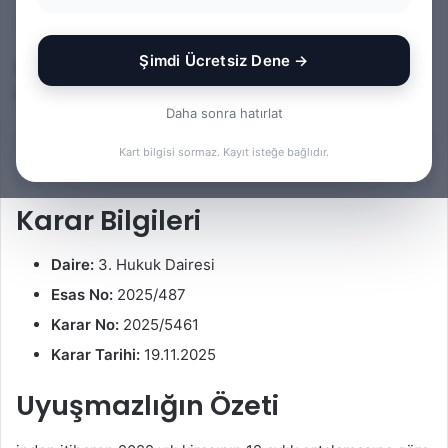
Av. Gökhan Yağmur
F
B
0
131
6 dakika okuma süresi
o
i
Şimdi Ücretsiz Dene →
Bu yazıda kira bedelinin tespiti ve i̇spatı konusuna ilişkin
l
r
bir Yargıtay kararı kısa notlar halinde incelenmektedir.
l
e
Daha sonra hatırlat
o
-
w
p
İçindekiler
Kart bilgisi sormaz. Kayıt isteğe bağlıdır.
o
o
n
s
Karar Bilgileri
X
t
a
Daire:
3. Hukuk Dairesi
g
ö
Esas No:
2025/487
n
Karar No:
2025/5461
d
Karar Tarihi:
19.11.2025
e
r
Uyuşmazlığın Özeti
m
e