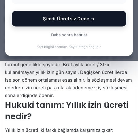
Yıllık izin ücreti nasıl
hesaplanır? Kısa cevap
Şimdi Ücretsiz Dene →
Türkiye’de yıllık izin ücreti, işçinin hak ettiği ve
Daha sonra hatırlat
kullanmadığı yıllık izin gün sayısının, işçinin son ücreti (ve
Kart bilgisi sormaz. Kayıt isteğe bağlıdır.
varsa ücrete dahil süreklilik arz eden ödemeler) üzerinden
hesaplanmasıyla bulunur. Aylık ücretle çalışanlar için pratik
formül genellikle şöyledir: Brüt aylık ücret / 30 x
kullanılmayan yıllık izin gün sayısı. Değişken ücretlilerde
ise son dönem ortalaması esas alınır. İş sözleşmesi devam
ederken izin ücreti para olarak ödenemez; iş sözleşmesi
sona erdiğinde ödenir.
Hukuki tanım: Yıllık izin ücreti
nedir?
Yıllık izin ücreti iki farklı bağlamda karşımıza çıkar: