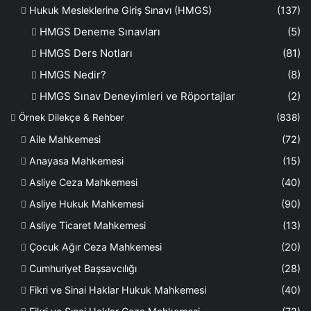
Hukuk Mesleklerine Giriş Sınavı (HMGS)
(137)
HMGS Deneme Sınavları
(5)
HMGS Ders Notları
(81)
HMGS Nedir?
(8)
HMGS Sınav Deneyimleri ve Röportajlar
(2)
Örnek Dilekçe & Rehber
(838)
Aile Mahkemesi
(72)
Anayasa Mahkemesi
(15)
Asliye Ceza Mahkemesi
(40)
Asliye Hukuk Mahkemesi
(90)
Asliye Ticaret Mahkemesi
(13)
Çocuk Ağır Ceza Mahkemesi
(20)
Cumhuriyet Başsavcılığı
(28)
Fikri ve Sinai Haklar Hukuk Mahkemesi
(40)