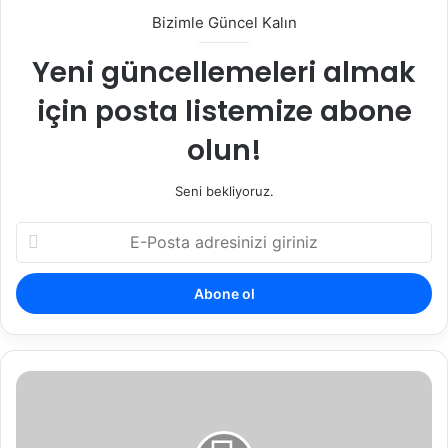
Bizimle Güncel Kalın
Yeni güncellemeleri almak
için posta listemize abone
olun!
Seni bekliyoruz.
E
-
P
o
s
t
a
a
Y
d
ı
r
l
e
l