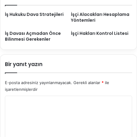
n
g
İş Hukuku Dava Stratejileri
İşçi Alacakları Hesaplama
N
Yöntemleri
e
d
İş Davası Açmadan Önce
İşçi Hakları Kontrol Listesi
i
Bilinmesi Gerekenler
r
Bir yanıt yazın
E-posta adresiniz yayınlanmayacak.
Gerekli alanlar
*
ile
işaretlenmişlerdir
Y
o
r
u