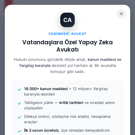
✕
CA
Kayıt Ol
Arama 
M
CEBIMDEKI AVUKAT
Vatandaşlara Özel Yapay Zeka
Avukatı
Anasayfa
/
Bilgi Bankası
/
İş Hukuku
Hukuki sorununu gündelik diliyle anlat,
kanun maddesi ve
Yargıtay kararıyla
destekli yol haritanı al. Bir avukatla
İş Hukuku
konuşur gibi sade.
Yıllık İzin Ücreti Nasıl
16.000+ kanun maddesi
+ 12 milyon+ Yargıtay
Hesaplanır
kararıyla destekli
Tebligatını yükle —
kritik tarihleri
ve sıradaki adımı
0
70
6 dakika okuma süresi
söyleyelim
Dilekçe üretici, sözleşme risk analizi, hesaplama
araçları
İçindekiler
İlk 3 sorun ücretsiz
, üye olmadan deneyebilirsin