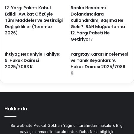
12. Yargı Paketi Kabul
Banka Hesabımı
Edildi: Avukat Gözüyle
Dolandırıcılara
Tüm Maddeler ve Getirdiği
Kullandırdım, Başıma Ne
Değişiklikler (Temmuz
Gelir? IBAN Mağdurlarına
2026)
12. Yargı Paketi Ne
Getiriyor?
İhtiyaç Nedeniyle Tahliye:
Yargıtay Kararı İncelemesi
9. Hukuk Dairesi
ve Tanık Beyanları: 9.
2025/7083 K.
Hukuk Dairesi 2025/7089
K.
Hakkında
Bu web site Avukat Gökhan Yağmur tarafından makale & Bilgi
paylaşımı amacı ile kurulmuştur. Daha fazla bilgi için