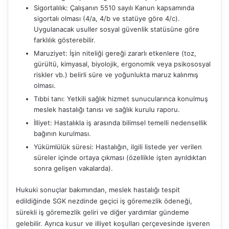
Sigortalılık: Çalışanın 5510 sayılı Kanun kapsamında
sigortalı olması (4/a, 4/b ve statüye göre 4/c).
Uygulanacak usuller sosyal güvenlik statüsüne göre
farklılık gösterebilir.
Maruziyet: İşin niteliği gereği zararlı etkenlere (toz,
gürültü, kimyasal, biyolojik, ergonomik veya psikososyal
riskler vb.) belirli süre ve yoğunlukta maruz kalınmış
olması.
Tıbbi tanı: Yetkili sağlık hizmet sunucularınca konulmuş
meslek hastalığı tanısı ve sağlık kurulu raporu.
İlliyet: Hastalıkla iş arasında bilimsel temelli nedensellik
bağının kurulması.
Yükümlülük süresi: Hastalığın, ilgili listede yer verilen
süreler içinde ortaya çıkması (özellikle işten ayrıldıktan
sonra gelişen vakalarda).
Hukuki sonuçlar bakımından, meslek hastalığı tespit
edildiğinde SGK nezdinde geçici iş göremezlik ödeneği,
sürekli iş göremezlik geliri ve diğer yardımlar gündeme
gelebilir. Ayrıca kusur ve illiyet koşulları çerçevesinde işveren