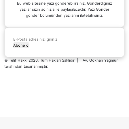
Bu web sitesine yazı gönderebilirsiniz. Gönderdiğiniz
yazılar sizin adınızla ile paylaşılacaktır. Yazı Gönder
gönder bölümünden yazılarını iletebilirsiniz.
E-
Posta
adresinizi
giriniz
© Telif Hakkı 2026, Tüm Hakları Saklıdır |
Av. Gökhan Yağmur
tarafından
tasarlanmıştır.
Facebook
X
YouTube
Instagram
WhatsApp
Başa
dön
tuşu