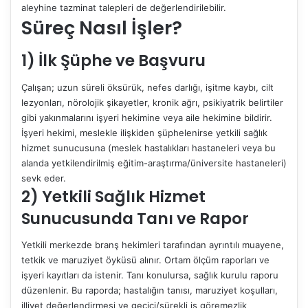
aleyhine tazminat talepleri de değerlendirilebilir.
Süreç Nasıl İşler?
1) İlk Şüphe ve Başvuru
Çalışan; uzun süreli öksürük, nefes darlığı, işitme kaybı, cilt
lezyonları, nörolojik şikayetler, kronik ağrı, psikiyatrik belirtiler
gibi yakınmalarını işyeri hekimine veya aile hekimine bildirir.
İşyeri hekimi, meslekle ilişkiden şüphelenirse yetkili sağlık
hizmet sunucusuna (meslek hastalıkları hastaneleri veya bu
alanda yetkilendirilmiş eğitim-araştırma/üniversite hastaneleri)
sevk eder.
2) Yetkili Sağlık Hizmet
Sunucusunda Tanı ve Rapor
Yetkili merkezde branş hekimleri tarafından ayrıntılı muayene,
tetkik ve maruziyet öyküsü alınır. Ortam ölçüm raporları ve
işyeri kayıtları da istenir. Tanı konulursa, sağlık kurulu raporu
düzenlenir. Bu raporda; hastalığın tanısı, maruziyet koşulları,
illiyet değerlendirmesi ve geçici/sürekli iş göremezlik