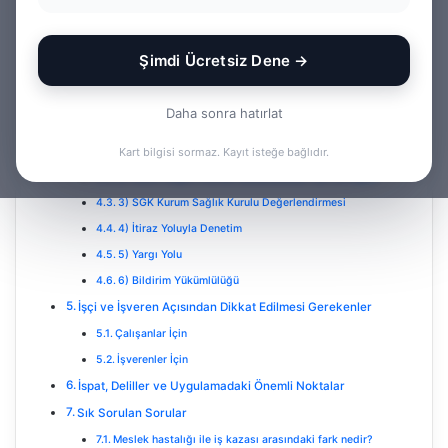
Meslek Hastalığı Nasıl Tespit Edilir? (Kapsamlı Rehber)
Şimdi Ücretsiz Dene →
Hukuki Tanım: Meslek Hastalığı Nedir?
Şartlar ve Temel Hukuki Çerçeve
Daha sonra hatırlat
Süreç Nasıl İşler?
1) İlk Şüphe ve Başvuru
Kart bilgisi sormaz. Kayıt isteğe bağlıdır.
2) Yetkili Sağlık Hizmet Sunucusunda Tanı ve Rapor
3) SGK Kurum Sağlık Kurulu Değerlendirmesi
4) İtiraz Yoluyla Denetim
5) Yargı Yolu
6) Bildirim Yükümlülüğü
İşçi ve İşveren Açısından Dikkat Edilmesi Gerekenler
Çalışanlar İçin
İşverenler İçin
İspat, Deliller ve Uygulamadaki Önemli Noktalar
Sık Sorulan Sorular
Meslek hastalığı ile iş kazası arasındaki fark nedir?