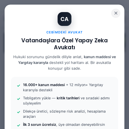
✕
CA
Kayıt Ol
Arama 
M
CEBIMDEKI AVUKAT
Vatandaşlara Özel Yapay Zeka
Avukatı
Hukuki sorununu gündelik diliyle anlat,
kanun maddesi ve
Yargıtay kararıyla
destekli yol haritanı al. Bir avukatla
Anasayfa
/
Bilgi Bankası
/
İş Hukuku
/
Meslek Hastalığı Nasıl
konuşur gibi sade.
Tespit Edilir
İş Hukuku
16.000+ kanun maddesi
+ 12 milyon+ Yargıtay
Meslek Hastalığı Nasıl
kararıyla destekli
Tebligatını yükle —
kritik tarihleri
ve sıradaki adımı
Tespit Edilir
söyleyelim
Dilekçe üretici, sözleşme risk analizi, hesaplama
0
76
6 dakika okuma süresi
araçları
İlk 3 sorun ücretsiz
, üye olmadan deneyebilirsin
İçindekiler