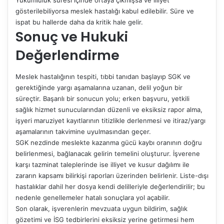
gösterilebiliyorsa meslek hastalığı kabul edilebilir. Süre ve
ispat bu hallerde daha da kritik hale gelir.
Sonuç ve Hukuki
Değerlendirme
Meslek hastalığının tespiti, tıbbi tanıdan başlayıp SGK ve
gerektiğinde yargı aşamalarına uzanan, delil yoğun bir
süreçtir. Başarılı bir sonucun yolu; erken başvuru, yetkili
sağlık hizmet sunucularından düzenli ve eksiksiz rapor alma,
işyeri maruziyet kayıtlarının titizlikle derlenmesi ve itiraz/yargı
aşamalarının takvimine uyulmasından geçer.
SGK nezdinde meslekte kazanma gücü kaybı oranının doğru
belirlenmesi, bağlanacak gelirin temelini oluşturur. İşverene
karşı tazminat taleplerinde ise illiyet ve kusur dağılımı ile
zararın kapsamı bilirkişi raporları üzerinden belirlenir. Liste-dışı
hastalıklar dahil her dosya kendi delilleriyle değerlendirilir; bu
nedenle genellemeler hatalı sonuçlara yol açabilir.
Son olarak, işverenlerin mevzuata uygun bildirim, sağlık
gözetimi ve İSG tedbirlerini eksiksiz yerine getirmesi hem