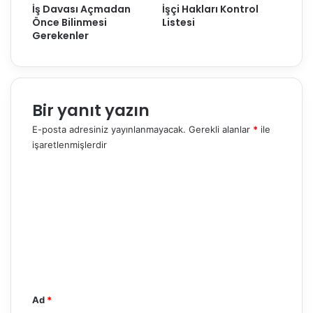
i
İş Davası Açmadan
İşçi Hakları Kontrol
l
e
n
Önce Bilinmesi
Listesi
ı
K
i
Gerekenler
ğ
a
z
ı
d
T
a
a
r
z
S
Bir yanıt yazın
m
ü
i
E-posta adresiniz yayınlanmayacak.
Gerekli alanlar
*
ile
r
n
işaretlenmişlerdir
e
a
r
Y
t
D
o
a
r
v
a
u
s
m
ı
*
Ad
*