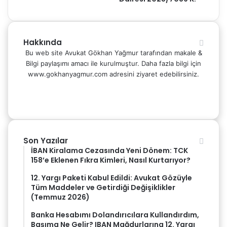
Hakkında
Bu web site Avukat Gökhan Yağmur tarafından makale &
Bilgi paylaşımı amacı ile kurulmuştur. Daha fazla bilgi için
www.gokhanyagmur.com adresini ziyaret edebilirsiniz.
Facebook
X
YouTube
Instagram
WhatsApp
Son Yazılar
İBAN Kiralama Cezasında Yeni Dönem: TCK
158’e Eklenen Fıkra Kimleri, Nasıl Kurtarıyor?
12. Yargı Paketi Kabul Edildi: Avukat Gözüyle
Tüm Maddeler ve Getirdiği Değişiklikler
(Temmuz 2026)
Banka Hesabımı Dolandırıcılara Kullandırdım,
Başıma Ne Gelir? IBAN Mağdurlarına 12. Yargı