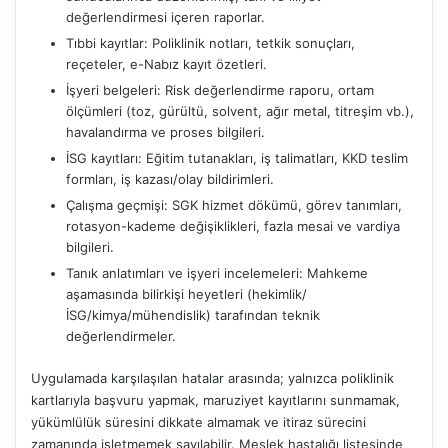
değerlendirmesi içeren raporlar.
Tıbbi kayıtlar: Poliklinik notları, tetkik sonuçları,
reçeteler, e-Nabız kayıt özetleri.
İşyeri belgeleri: Risk değerlendirme raporu, ortam
ölçümleri (toz, gürültü, solvent, ağır metal, titreşim vb.),
havalandırma ve proses bilgileri.
İSG kayıtları: Eğitim tutanakları, iş talimatları, KKD teslim
formları, iş kazası/olay bildirimleri.
Çalışma geçmişi: SGK hizmet dökümü, görev tanımları,
rotasyon-kademe değişiklikleri, fazla mesai ve vardiya
bilgileri.
Tanık anlatımları ve işyeri incelemeleri: Mahkeme
aşamasında bilirkişi heyetleri (hekimlik/
İSG/kimya/mühendislik) tarafından teknik
değerlendirmeler.
Uygulamada karşılaşılan hatalar arasında; yalnızca poliklinik
kartlarıyla başvuru yapmak, maruziyet kayıtlarını sunmamak,
yükümlülük süresini dikkate almamak ve itiraz sürecini
zamanında işletmemek sayılabilir. Meslek hastalığı listesinde