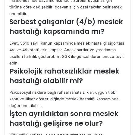
mahkemesinde dava mümkündür. Süreler uyuşmazlığın
türüne göre değişebilir; dosyanız için özel takvim belirlemek
önemlidir.
Serbest çalışanlar (4/b) meslek
hastalığı kapsamında mı?
Evet, 5510 sayılı Kanun kapsamında meslek hastalığı sigortası
4/a ve 4/b statülerini kapsar. Ancak şartlar ve yararlanma
usulleri farklılık gösterebilir; SGK ile güncel durumunuzu teyit
edin.
Psikolojik rahatsızlıklar meslek
hastalığı olabilir mi?
Psikososyal risklere bağlı ruhsal rahatsızlıklar, uygun tıbbi
kanıt ve illiyet gösterildiğinde meslek hastalığı kapsamında
değerlendirilebilir.
İşten ayrıldıktan sonra meslek
hastalığı gelişirse ne olur?
Yükümlülük süresi içinde ortaya çıkmışsa ve illiyet