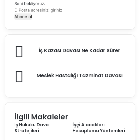
Seni bekliyoruz.
E
-
P
o
s
t
İ
a
İş Kazası Davası Ne Kadar Sürer
ş
a
K
d
a
r
M
z
Meslek Hastalığı Tazminat Davası
e
e
a
s
s
s
i
l
ı
n
e
D
i
k
a
z
H
v
İlgili Makaleler
i
a
a
g
İş Hukuku Dava
İşçi Alacakları
s
s
i
Stratejileri
Hesaplama Yöntemleri
t
ı
r
a
N