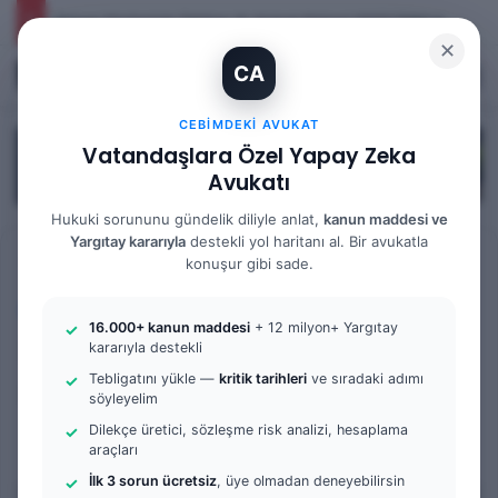
İhtiyaç Nedeniyle Tahliye: 9. Hukuk Dairesi 2025/7083 K.
✕
CA
Kayıt Ol
Arama 
M
CEBIMDEKI AVUKAT
Vatandaşlara Özel Yapay Zeka
Avukatı
Hukuki sorununu gündelik diliyle anlat,
kanun maddesi ve
Yargıtay kararıyla
destekli yol haritanı al. Bir avukatla
Anasayfa
/
Bilgi Bankası
/
İş Hukuku
konuşur gibi sade.
İş Hukuku
16.000+ kanun maddesi
+ 12 milyon+ Yargıtay
İş Davası Ortalama Ne
kararıyla destekli
Tebligatını yükle —
kritik tarihleri
ve sıradaki adımı
Kadar Sürer
söyleyelim
Dilekçe üretici, sözleşme risk analizi, hesaplama
0
89
6 dakika okuma süresi
araçları
İlk 3 sorun ücretsiz
, üye olmadan deneyebilirsin