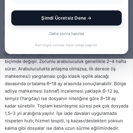
İçindekiler
Şimdi Ücretsiz Dene →
İş Davası Ortalama Ne Kadar
Sürer? (Kısa Cevap)
Daha sonra hatırlat
Kart bilgisi sormaz. Kayıt isteğe bağlıdır.
İş davalarının süresi; davanın türüne, delil durumuna,
bilirkişi gerekliliğine ve mahkemenin iş yüküne göre ciddi
biçimde değişir. Zorunlu arabuluculuk genellikle 2–4 hafta
sürer. Arabuluculukta anlaşma olmazsa, ilk derece (iş
mahkemesi) yargılaması çoğu klasik işçilik alacağı
davasında ortalama 6–18 ay arasında sonuçlanabilir. Bölge
adliye mahkemesi (istinaf) incelemesi yaklaşık 6–12 ay,
temyiz (Yargıtay) ise dosyanın niteliğine göre 8–18 ay
kadar sürebilir. Toplam kesinleşme süresi pek çok dosyada
1,5–3 yıl aralığına yayılır. İşe iade davaları uygulamada
nispeten hızlı; hizmet tespiti, iş kazası/destekten yoksun
kalma gibi dosyalar ise daha uzun sürme eğilimindedir.