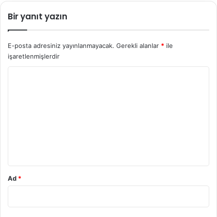
m
n
Bir yanıt yazın
e
l
e
E-posta adresiniz yayınlanmayacak.
Gerekli alanlar
*
ile
r
işaretlenmişlerdir
d
i
Y
r
o
r
u
m
*
Ad
*