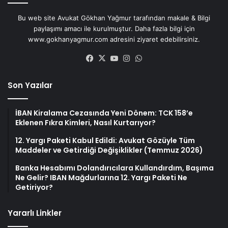
Bu web site Avukat Gökhan Yağmur tarafından makale & Bilgi
paylaşımı amacı ile kurulmuştur. Daha fazla bilgi için
www.gokhanyagmur.com adresini ziyaret edebilirsiniz.
Facebook
X
YouTube
Instagram
WhatsApp
Son Yazılar
İBAN Kiralama Cezasında Yeni Dönem: TCK 158’e
Eklenen Fıkra Kimleri, Nasıl Kurtarıyor?
12. Yargı Paketi Kabul Edildi: Avukat Gözüyle Tüm
Maddeler ve Getirdiği Değişiklikler (Temmuz 2026)
Banka Hesabımı Dolandırıcılara Kullandırdım, Başıma
Ne Gelir? IBAN Mağdurlarına 12. Yargı Paketi Ne
Getiriyor?
Yararlı Linkler