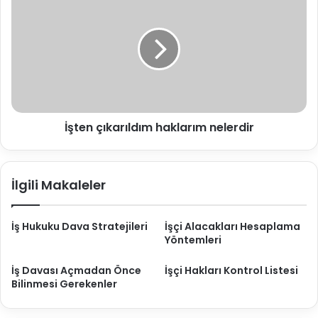
r
i
ş
i
z
t
n
S
e
i
ü
n
z
r
ç
e
ı
c
k
i
a
İşten çıkarıldım haklarım nelerdir
r
ı
l
d
İlgili Makaleler
ı
m
h
İş Hukuku Dava Stratejileri
İşçi Alacakları Hesaplama
a
Yöntemleri
k
l
İş Davası Açmadan Önce
İşçi Hakları Kontrol Listesi
a
Bilinmesi Gerekenler
r
ı