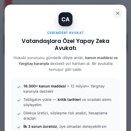
Yargıtay Kararı İncelemesi ve Tanık Beyanları: 9. Hukuk Dairesi 2025/7089 K.
✕
CA
Kayıt Ol
Arama 
M
CEBIMDEKI AVUKAT
Vatandaşlara Özel Yapay Zeka
Avukatı
Hukuki sorununu gündelik diliyle anlat,
kanun maddesi ve
Yargıtay kararıyla
destekli yol haritanı al. Bir avukatla
Anasayfa
/
Bilgi Bankası
/
İş Hukuku
konuşur gibi sade.
İş Hukuku
16.000+ kanun maddesi
+ 12 milyon+ Yargıtay
İşveren sigorta yapmazsa
kararıyla destekli
Tebligatını yükle —
kritik tarihleri
ve sıradaki adımı
ne olur
söyleyelim
Dilekçe üretici, sözleşme risk analizi, hesaplama
0
86
7 dakika okuma süresi
araçları
İlk 3 sorun ücretsiz
, üye olmadan deneyebilirsin