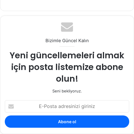
Bizimle Güncel Kalın
Yeni güncellemeleri almak
için posta listemize abone
olun!
Seni bekliyoruz.
E
-
P
o
s