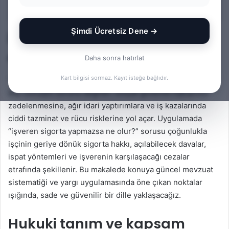
İçindekiler
Şimdi Ücretsiz Dene →
İşveren sigorta yapmazsa ne
olur? Pratik ve hukuki çerçeve
Daha sonra hatırlat
Kart bilgisi sormaz. Kayıt isteğe bağlıdır.
Türkiye’de bir işçinin sigortasız çalıştırılması yalnızca kayıt
dışı istihdam sorunu değildir; sosyal güvenlik haklarının
zedelenmesine, ağır idari yaptırımlara ve iş kazalarında
ciddi tazminat ve rücu risklerine yol açar. Uygulamada
“işveren sigorta yapmazsa ne olur?” sorusu çoğunlukla
işçinin geriye dönük sigorta hakkı, açılabilecek davalar,
ispat yöntemleri ve işverenin karşılaşacağı cezalar
etrafında şekillenir. Bu makalede konuya güncel mevzuat
sistematiği ve yargı uygulamasında öne çıkan noktalar
ışığında, sade ve güvenilir bir dille yaklaşacağız.
Hukuki tanım ve kapsam