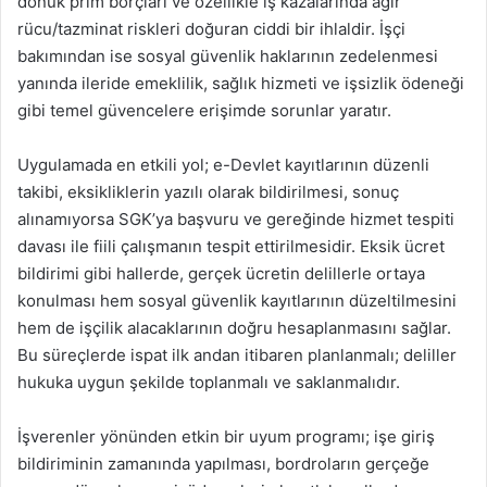
dönük prim borçları ve özellikle iş kazalarında ağır
rücu/tazminat riskleri doğuran ciddi bir ihlaldir. İşçi
bakımından ise sosyal güvenlik haklarının zedelenmesi
yanında ileride emeklilik, sağlık hizmeti ve işsizlik ödeneği
gibi temel güvencelere erişimde sorunlar yaratır.
Uygulamada en etkili yol; e-Devlet kayıtlarının düzenli
takibi, eksikliklerin yazılı olarak bildirilmesi, sonuç
alınamıyorsa SGK’ya başvuru ve gereğinde hizmet tespiti
davası ile fiili çalışmanın tespit ettirilmesidir. Eksik ücret
bildirimi gibi hallerde, gerçek ücretin delillerle ortaya
konulması hem sosyal güvenlik kayıtlarının düzeltilmesini
hem de işçilik alacaklarının doğru hesaplanmasını sağlar.
Bu süreçlerde ispat ilk andan itibaren planlanmalı; deliller
hukuka uygun şekilde toplanmalı ve saklanmalıdır.
İşverenler yönünden etkin bir uyum programı; işe giriş
bildiriminin zamanında yapılması, bordroların gerçeğe