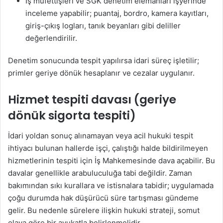
İş müfettişleri ve SGK denetim elemanları işyerinde
inceleme yapabilir; puantaj, bordro, kamera kayıtları,
giriş-çıkış logları, tanık beyanları gibi deliller
değerlendirilir.
Denetim sonucunda tespit yapılırsa idari süreç işletilir;
primler geriye dönük hesaplanır ve cezalar uygulanır.
Hizmet tespiti davası (geriye
dönük sigorta tespiti)
İdari yoldan sonuç alınamayan veya acil hukuki tespit
ihtiyacı bulunan hallerde işçi, çalıştığı halde bildirilmeyen
hizmetlerinin tespiti için İş Mahkemesinde dava açabilir. Bu
davalar genellikle arabuluculuğa tabi değildir. Zaman
bakımından sıkı kurallara ve istisnalara tabidir; uygulamada
çoğu durumda hak düşürücü süre tartışması gündeme
gelir. Bu nedenle sürelere ilişkin hukuki strateji, somut
olaya göre bir avukatla belirlenmelidir.