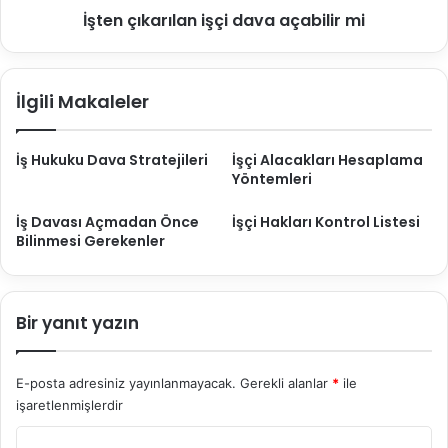
İşten çıkarılan işçi dava açabilir mi
e
r
b
ı
i
l
l
a
İlgili Makaleler
i
n
r
i
m
ş
İş Hukuku Dava Stratejileri
İşçi Alacakları Hesaplama
i
ç
Yöntemleri
i
d
İş Davası Açmadan Önce
İşçi Hakları Kontrol Listesi
a
Bilinmesi Gerekenler
v
a
a
ç
Bir yanıt yazın
a
b
i
E-posta adresiniz yayınlanmayacak.
Gerekli alanlar
*
ile
l
işaretlenmişlerdir
i
r
Y