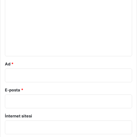
m
o
i
r
u
m
*
Ad
*
E-posta
*
İnternet sitesi