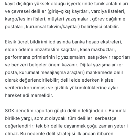
kayıt dışılığın yüksek olduğu işyerlerinde tanık anlatımları
ve çevresel deliller (giriş–çıkış kayıtları, vardiya listeleri,
kargo/teslim fişleri, müşteri yazışmaları, görev dağılım e-
postaları, kurumsal takvim/kayıtlar) belirleyici olabilir.
Eksik ücret bildirimi iddiasında banka hesap ekstreleri,
elden ödeme imza/teslim kağıtları, kasa makbuzları,
performans primlerinin iç yazışmaları, satış/devir raporları
ve benzeri belgeler önem kazanır. Dijital yazışmalar (e-
posta, kurumsal mesajlaşma araçları) mahkemede delil
olarak değerlendirilebilir; delil elde ederken kişisel
verilerin korunması ve gizlilik yükümlülüklerine aykırı
hareket edilmemelidir.
SGK denetim raporları güçlü delil niteliğindedir. Bununla
birlikte yargı, somut olaydaki tüm delilleri serbestçe
değerlendirir; tek bir delile dayanmak çoğu zaman yeterli
olmaz. Bu nedenle delil stratejisi ilk andan itibaren