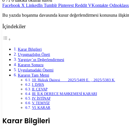
0
71
6 dakika okuma süresi
Facebook
X
LinkedIn
Tumblr
Pinterest
Reddit
VKontakte
Odnoklass
Bu yazıda boşanma davasında kusur değerlendirmesi konusuna ilişkin bi
İçindekiler
Karar Bilgileri
Uyuşmazlığın Özeti
Yargıtay’ın Değerlendirmesi
Kararın Sonucu
Uygulamadaki Önemi
Kararın Tam Metni
10. Hukuk Dairesi 2025/5409 E. , 2025/5383 K.
I. DAVA
II. CEVAP
III. İLK DERECE MAHKEMESİ KARARI
IV. İSTİNAF
V. TEMYİZ
VI. KARAR
Karar Bilgileri