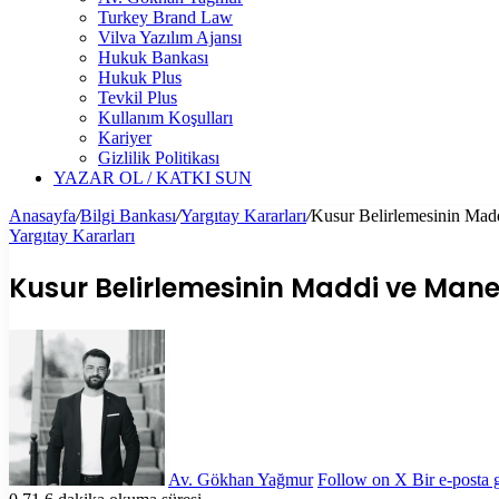
Turkey Brand Law
Vilva Yazılım Ajansı
Hukuk Bankası
Hukuk Plus
Tevkil Plus
Kullanım Koşulları
Kariyer
Gizlilik Politikası
YAZAR OL / KATKI SUN
Anasayfa
/
Bilgi Bankası
/
Yargıtay Kararları
/
Kusur Belirlemesinin Mad
Yargıtay Kararları
Kusur Belirlemesinin Maddi ve Manev
Av. Gökhan Yağmur
Follow on X
Bir e-posta