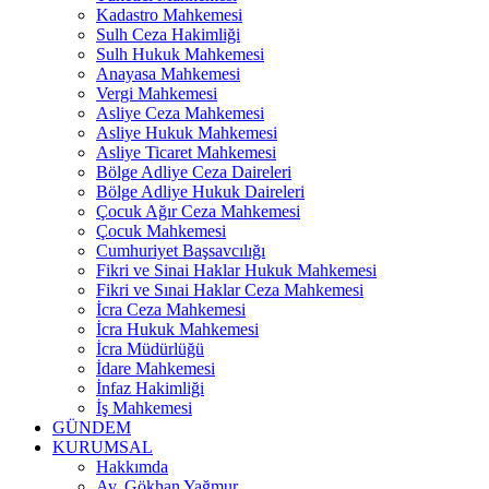
Kadastro Mahkemesi
Sulh Ceza Hakimliği
Sulh Hukuk Mahkemesi
Anayasa Mahkemesi
Vergi Mahkemesi
Asliye Ceza Mahkemesi
Asliye Hukuk Mahkemesi
Asliye Ticaret Mahkemesi
Bölge Adliye Ceza Daireleri
Bölge Adliye Hukuk Daireleri
Çocuk Ağır Ceza Mahkemesi
Çocuk Mahkemesi
Cumhuriyet Başsavcılığı
Fikri ve Sinai Haklar Hukuk Mahkemesi
Fikri ve Sınai Haklar Ceza Mahkemesi
İcra Ceza Mahkemesi
İcra Hukuk Mahkemesi
İcra Müdürlüğü
İdare Mahkemesi
İnfaz Hakimliği
İş Mahkemesi
GÜNDEM
KURUMSAL
Hakkımda
Av. Gökhan Yağmur