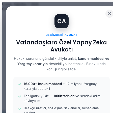
Cuma, Ağustos 7 2026
Güncel Makale
✕
İBAN Kiralama Cezasında Yeni Dönem: TCK 158’e Eklenen Fık
CA
12. Yargı Paketi Kabul Edildi: Avukat Gözüyle Tüm Maddeler 
Banka Hesabımı Dolandırıcılara Kullandırdım, Başıma Ne Geli
İhtiyaç Nedeniyle Tahliye: 9. Hukuk Dairesi 2025/7083 K.
CEBIMDEKI AVUKAT
Yargıtay Kararı İncelemesi ve Tanık Beyanları: 9. Hukuk Dair
Kusur Belirlemesinin Maddi ve Manevi Tazminata Etkisi ve M
Vatandaşlara Özel Yapay Zeka
Kusur Belirlemesinin Maddi ve Manevi Tazminata Etkisi ve A
Avukatı
Kira Sözleşmesinin Feshi ve Bilirkişi İncelemesi: 9. Hukuk Da
Yargıtay Kararı İncelemesi: 2. Ceza Dairesi 2026/2150 K.
Yargıtay Kararı İncelemesi: 2. Ceza Dairesi 2026/4266 K.
Hukuki sorununu gündelik diliyle anlat,
kanun maddesi ve
Yargıtay kararıyla
destekli yol haritanı al. Bir avukatla
Facebook
konuşur gibi sade.
X
YouTube
Instagram
16.000+ kanun maddesi
+ 12 milyon+ Yargıtay
WhatsApp
kararıyla destekli
Kayıt Ol
Rastgele Makale
Tebligatını yükle —
kritik tarihleri
ve sıradaki adımı
Kenar Bölmesi
söyleyelim
Arama yap ...
Dilekçe üretici, sözleşme risk analizi, hesaplama
araçları