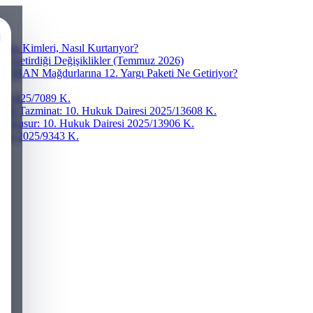
ra Kimleri, Nasıl Kurtarıyor?
ve Getirdiği Değişiklikler (Temmuz 2026)
r? IBAN Mağdurlarına 12. Yargı Paketi Ne Getiriyor?
esi 2025/7089 K.
addi Tazminat: 10. Hukuk Dairesi 2025/13608 K.
ğır Kusur: 10. Hukuk Dairesi 2025/13906 K.
iresi 2025/9343 K.