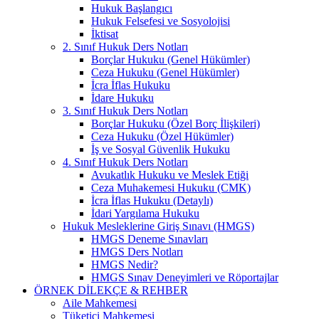
Hukuk Başlangıcı
Hukuk Felsefesi ve Sosyolojisi
İktisat
2. Sınıf Hukuk Ders Notları
Borçlar Hukuku (Genel Hükümler)
Ceza Hukuku (Genel Hükümler)
İcra İflas Hukuku
İdare Hukuku
3. Sınıf Hukuk Ders Notları
Borçlar Hukuku (Özel Borç İlişkileri)
Ceza Hukuku (Özel Hükümler)
İş ve Sosyal Güvenlik Hukuku
4. Sınıf Hukuk Ders Notları
Avukatlık Hukuku ve Meslek Etiği
Ceza Muhakemesi Hukuku (CMK)
İcra İflas Hukuku (Detaylı)
İdari Yargılama Hukuku
Hukuk Mesleklerine Giriş Sınavı (HMGS)
HMGS Deneme Sınavları
HMGS Ders Notları
HMGS Nedir?
HMGS Sınav Deneyimleri ve Röportajlar
ÖRNEK DILEKÇE & REHBER
Aile Mahkemesi
Tüketici Mahkemesi