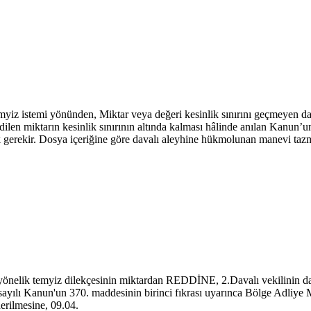
temyiz istemi yönünden, Miktar veya değeri kesinlik sınırını geçmeyen d
en miktarın kesinlik sınırının altında kalması hâlinde anılan Kanun’u
k gerekir. Dosya içeriğine göre davalı aleyhine hükmolunan manevi tazmin
a yönelik temyiz dilekçesinin miktardan REDDİNE, 2.Davalı vekilinin 
0 sayılı Kanun'un 370. maddesinin birinci fıkrası uyarınca Bölge A
rilmesine, 09.04.