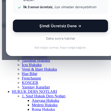
İlk 3 sorun ücretsiz
, üye olmadan deneyebilirsin
Menü
Arama yap ...
Kayıt Ol
Şimdi Ücretsiz Dene →
ANASAYFA
BILGI BANKASI
Daha sonra hatırlat
Borçlar Hukuku
Ceza Hukuku
Kart bilgisi sormaz. Kayıt isteğe bağlıdır.
Gayrimenkul Hukuku
Medeni Hukuku
Tazminat Hukuku
İcra Hukuku
Vergi & İdare Hukuku
Hap Bilgi
Frenchasıng
KOSGEB
Yargıtay Kararları
HUKUK DERS NOTLARI
1. Sınıf Hukuk Ders Notları
Anayasa Hukuku
Medeni Hukuku
Roma Hukuku