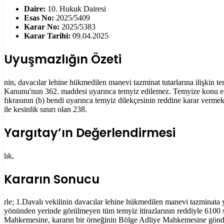
Daire:
10. Hukuk Dairesi
Esas No:
2025/5409
Karar No:
2025/5383
Karar Tarihi:
09.04.2025
Uyuşmazlığın Özeti
nin, davacılar lehine hükmedilen manevi tazminat tutarlarına ilişkin 
Kanunu'nun 362. maddesi uyarınca temyiz edilemez. Temyize konu edil
fıkrasının (b) bendi uyarınca temyiz dilekçesinin reddine karar verme
ile kesinlik sınırı olan 238.
Yargıtay’ın Değerlendirmesi
lık,
Kararın Sonucu
rle; 1.Davalı vekilinin davacılar lehine hükmedilen manevi tazminat
yönünden yerinde görülmeyen tüm temyiz itirazlarının reddiyle 610
Mahkemesine, kararın bir örneğinin Bölge Adliye Mahkemesine gönde