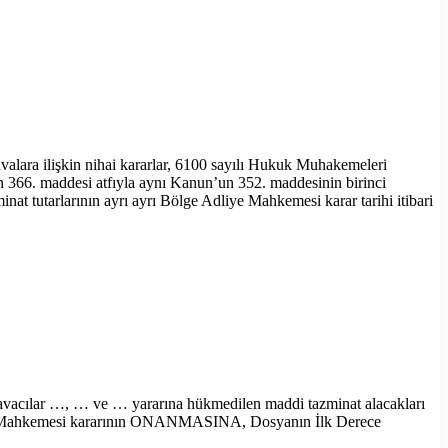
avalara ilişkin nihai kararlar, 6100 sayılı Hukuk Muhakemeleri
n 366. maddesi atfıyla aynı Kanun’un 352. maddesinin birinci
at tutarlarının ayrı ayrı Bölge Adliye Mahkemesi karar tarihi itibari
davacılar …, … ve … yararına hükmedilen maddi tazminat alacakları
dliye Mahkemesi kararının ONANMASINA, Dosyanın İlk Derece