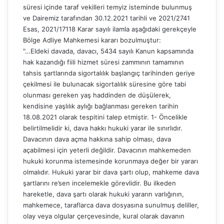
süresi içinde taraf vekilleri temyiz isteminde bulunmuş
ve Dairemiz tarafından 30.12.2021 tarihli ve 2021/2741
Esas, 2021/17118 Karar sayılı ilamla aşağıdaki gerekçeyle
Bölge Adliye Mahkemesi kararı bozulmuştur:
"…Eldeki davada, davacı, 5434 sayılı Kanun kapsamında
hak kazandığı fiili hizmet süresi zammının tamamının
tahsis şartlarında sigortalılık başlangıç tarihinden geriye
çekilmesi ile bulunacak sigortalılık süresine göre tabi
olunması gereken yaş haddinden de düşülerek,
kendisine yaşlılık aylığı bağlanması gereken tarihin
18.08.2021 olarak tespitini talep etmiştir. 1- Öncelikle
belirtilmelidir ki, dava hakkı hukuki yarar ile sınırlıdır.
Davacının dava açma hakkına sahip olması, dava
açabilmesi için yeterli değildir. Davacının mahkemeden
hukuki korunma istemesinde korunmaya değer bir yararı
olmalıdır. Hukuki yarar bir dava şartı olup, mahkeme dava
şartlarını re’sen incelemekle görevlidir. Bu ilkeden
hareketle, dava şartı olarak hukuki yararın varlığının,
mahkemece, taraflarca dava dosyasına sunulmuş deliller,
olay veya olgular çerçevesinde, kural olarak davanın