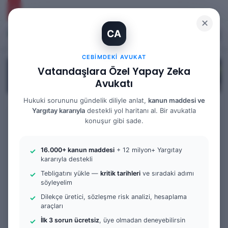
✕
CA
Kayıt Ol
Arama 
M
CEBIMDEKI AVUKAT
Vatandaşlara Özel Yapay Zeka
Avukatı
Hukuki sorununu gündelik diliyle anlat,
kanun maddesi ve
Yargıtay kararıyla
destekli yol haritanı al. Bir avukatla
konuşur gibi sade.
Anasayfa
/
Bilgi Bankası
/
Yargıtay Kararları
/
Yargıtay
Kararı İncelemesi: 10. Hukuk Dairesi 2025/11044 K.
Yargıtay Kararları
16.000+ kanun maddesi
+ 12 milyon+ Yargıtay
Yargıtay Kararı
kararıyla destekli
Tebligatını yükle —
kritik tarihleri
ve sıradaki adımı
söyleyelim
İncelemesi: 10.
Dilekçe üretici, sözleşme risk analizi, hesaplama
araçları
Hukuk Dairesi
İlk 3 sorun ücretsiz
, üye olmadan deneyebilirsin