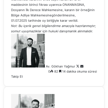
maddesinin birinci fıkrası uyarınca ONANMASINA,
Dosyanın İlk Derece Mahkemesine, kararın bir örneğinin
Bölge Adliye Mahkemesinegönderilmesine,
01.07.2025 tarihinde oy birliğiyle karar verildi.
Not: Bu içerik genel bilgilendirme amacıyla hazırlanmıştır;
somut uyuşmazlıklar için hukuki danışmanlık alınmalıdır.
F
B
o
i
l
r
l
e
o
-
w
p
Av. Gökhan Yağmur
o
o
0
82
14 dakika okuma süresi
n
s
Takip Et
X
t
a
g
ö
n
d
e