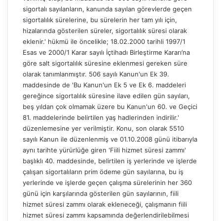
sigortalı sayılanların, kanunda sayılan görevlerde geçen
sigortalılık sürelerine, bu sürelerin her tam yılı için,
hizalarında gösterilen süreler, sigortalılık süresi olarak
eklenir.' hükmü ile öncelikle; 18.02.2000 tarihli 1997/1
Esas ve 2000/1 Karar sayılı İçtihadı Birleştirme Kararı’na
göre salt sigortalılık süresine eklenmesi gereken süre
olarak tanımlanmıştır. 506 sayılı Kanun'un Ek 39.
maddesinde de 'Bu Kanun'un Ek 5 ve Ek 6. maddeleri
gereğince sigortalılık süresine ilave edilen gün sayıları,
beş yıldan çok olmamak üzere bu Kanun'un 60. ve Geçici
81. maddelerinde belirtilen yaş hadlerinden indirilir.'
düzenlemesine yer verilmiştir. Konu, son olarak 5510
sayılı Kanun ile düzenlenmiş ve 01.10.2008 günü itibarıyla
aynı tarihte yürürlüğe giren 'Fiili hizmet süresi zammı'
başlıklı 40. maddesinde, belirtilen iş yerlerinde ve işlerde
çalışan sigortalıların prim ödeme gün sayılarına, bu iş
yerlerinde ve işlerde geçen çalışma sürelerinin her 360
günü için karşılarında gösterilen gün sayılarının, fiili
hizmet süresi zammı olarak ekleneceği, çalışmanın fiili
hizmet süresi zammı kapsamında değerlendirilebilmesi