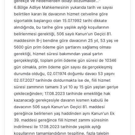
gerekçe ve nedenlerden dolayı bozulmalıdır…"
6.Bölge Adliye Mahkemesinin yukarıda tarih ve sayısı
belirtilen kararı ile davacının hizmet cetveline göre
sigortalılık başlangıcı olan 15.07.1992 tarihi dikkate
alındığında, bu tarihe göre yaşlılık aylığı koşullarının
belirlenmesi gerektiği, 506 sayılı Kanun'un Geçici 81.
maddesinin B-j bendine göre davacının 25 yıl, 53 yaş ve
5600 gün prim ödeme gün şartlarını sağlamış olması
gerektiği, hizmet süresi bakımından yasal şartın
gerçekleştiği, toplam prim ödeme gün süresi de 10346
gün olmakla, prim ödeme gün sayısı da gerçekleşmiş
durumda olduğu, 02.07.1974 doğumlu davacı 53 yaşını
02.07.2027 tarihinde doldurmakta ise de, fiili hizmet
süresi zammının tamamı 3 yıl 10 ay 15 gün yaştan geriye
çekileceğinden; 17.08.2023 tarihinde emekliliğe hak
kazanacağı gerekçesiyle davanın kısmen kabulü ile
davacının 506 sayılı Kanun'un Geçici 81. maddesi
gereğince belirlenen yaş haddinden aynı Kanun'un Ek
39. maddesi gereğince fiili hizmet zammı süresinin
indirilmesi ile 17.08.2023 tarihinde yaşlılık aylığı
koşullarının tamamlandığının tespitine, fazla talebin