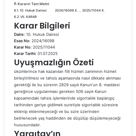
Kararın Tam Metni
k
10. Hukuk Dairesi 2024/16098 E. , 2025/11044 K.
VII. KARAR
Karar Bilgileri
Daire:
10. Hukuk Dairesi
Esas No:
2024/16098
Karar No:
2025/11044
Karar Tarihi:
01.07.2025
Uyuşmazlığın Özeti
ükümlerince hak kazanılan fiili hizmet zammının hizmet
birleştirilmesi ve tahsis aşamasında nasıl dikkate alınması
gerektiği ile bu sürenin 2829 sayılı Kanun'un 8. maddesi
gereğince uygulanması gereken 506 sayılı Kanun
kapsamındaki tahsis işlemlerinde sigortalılık başlangıç
tarihinden geriye gidilmek suretiyle sigortalılık süresine
eklenip eklenmeyeceği ve bu süre üzerinden
belirlenecek yaş haddinden de düşülüp düşülemeyeceği
hususundadır.
Yargıtay’ın