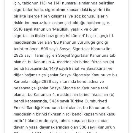
için, tablonun (13) ve (14) numaralı sıralarında belirtilen
sigortalılar hariç, sigortalının kapsamdaki iş yerleri ile
birlikte işlerde fiilen çalışması ve söz konusu işlerin
risklerine maruz kalmasının şart olduğu açıklanmıştır.
5510 sayılı Kanun'un 'Malûllük, yaşlılık ve ölüm
sigortasına ilişkin bazı geçiş hükümleri' başlıklı geçici 1.
maddesinde yer alan 'Bu Kanunun yürürlüğe girdiği
tarihten önce, 506 sayılı Sosyal Sigortalar Kanunu ile
2925 sayılı Tarım İşçileri Sosyal Sigortalar Kanununa tabi
olanlar, bu Kanun'un 4. maddesinin birinci fıkrasının (a)
bendi kapsamında, 1479 sayılı Esnaf ve Sanatkârlar ve
diğer bağımsız çalışanlar Sosyal Sigortalar Kanunu ve bu
Kanunla mülga 2926 sayılı tarımda kendi adına ve
hesabına çalışanlar Sosyal Sigortalar Kanununa tabi
olanlar, bu Kanun'un 4. maddesinin birinci fıkrasının (b)
bendi kapsamında, 5434 sayılı Türkiye Cumhuriyeti
Emekli Sandığı Kanununa tabi olanlar, bu Kanunun 4.
maddesinin birinci fıkrasının (c) bendi kapsamında kabul
edilir.' hükmü nedeniyle, tahsis koşulları bakımından
davanın yasal dayanaklarından olan 506 sayılı Kanun'un