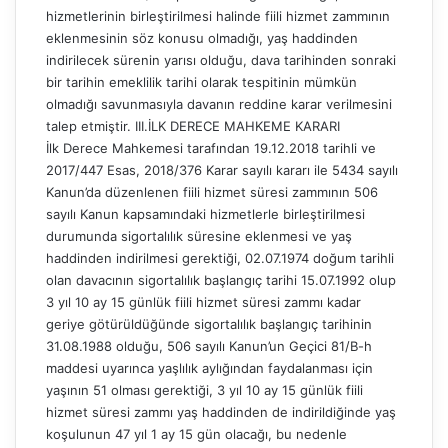
hizmetlerinin birleştirilmesi halinde fiili hizmet zammının
eklenmesinin söz konusu olmadığı, yaş haddinden
indirilecek sürenin yarısı olduğu, dava tarihinden sonraki
bir tarihin emeklilik tarihi olarak tespitinin mümkün
olmadığı savunmasıyla davanın reddine karar verilmesini
talep etmiştir. III.İLK DERECE MAHKEME KARARI
İlk Derece Mahkemesi tarafından 19.12.2018 tarihli ve
2017/447 Esas, 2018/376 Karar sayılı kararı ile 5434 sayılı
Kanun’da düzenlenen fiili hizmet süresi zammının 506
sayılı Kanun kapsamındaki hizmetlerle birleştirilmesi
durumunda sigortalılık süresine eklenmesi ve yaş
haddinden indirilmesi gerektiği, 02.07.1974 doğum tarihli
olan davacının sigortalılık başlangıç tarihi 15.07.1992 olup
3 yıl 10 ay 15 günlük fiili hizmet süresi zammı kadar
geriye götürüldüğünde sigortalılık başlangıç tarihinin
31.08.1988 olduğu, 506 sayılı Kanun’un Geçici 81/B-h
maddesi uyarınca yaşlılık aylığından faydalanması için
yaşının 51 olması gerektiği, 3 yıl 10 ay 15 günlük fiili
hizmet süresi zammı yaş haddinden de indirildiğinde yaş
koşulunun 47 yıl 1 ay 15 gün olacağı, bu nedenle