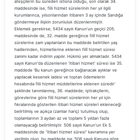
ateşçilerin bu süreden istisna olduğu, son olarak 34.
maddesinde ise, fiili hizmet sürelerinin her yıl ilgili
kurumlarınca, yılsonlarından itibaren 3 ay içinde Sandığa
göndermeye ilişkin zorunluluk düzenlenmiştir.
Eklemek gerekirse; 5434 sayılı Kanun'un geçici 205.
maddesinde de, 32. madde gereğince fiilî hizmet
sürelerine zam yapılanların bu maddede belirtilen yaş
hadlerinden, hizmetlerine eklenen fiilî hizmet süresi
zammı kadar indirim yapılır. Hükmü yer almaktadır. 5434
sayılı Kanun'da düzenlenen 'itibari hizmet' süresi ise 35.
maddede 'Bu kanun gereğince bağlanacak aylıklar ve
yapılacak kesenek iadesi ve toptan ödemelerin
hesabında fiili hizmet müddetlerine eklenen süredir'
şeklinde tanımlanmış, 36. maddede; iştirakçilerin,
görevlerine göre fiili hizmet sürelerinin her yıl için
fıkralarında gösterilen itibari hizmet süreleri ekleneceği
belirtilmiş ve açıkça (zamlar hariç) tutulmuş olup,
toplamlarının 3 aydan az ve toplamı 5 yıldan fazla
olamayacağı belirtilmiştir. 506 sayılı Kanun'un Ek 5.
maddesinde de “itibari hizmet süresi” kavramına yer
verilmiş olup, bu maddede ise '506 sayılı Kanuna göre