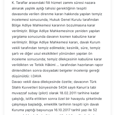
K. Taraflar arasındaki fiili hizmet zammı süresi nazara
alınarak yaşlılık aylığı tahsisi gerektiğinin tespiti
davasında verilen direnme kararı hakkında yapılan temyiz
incelemesi sonucunda, Hukuk Genel Kurulu tarafından
Bölge Adliye Mahkemesi kararının bozulmasına karar
verilmiştir. Bölge Adliye Mahkemesince yeniden yapılan
yargılama sonucunda davanın kısmen kabulüne karar
verilmiştir. Bölge Adliye Mahkemesi kararı, davalı Kurum
vekili tarafından temyiz edilmekle; kesinlik, süre, temyiz
şartı ve diğer usul eksiklikleri yönünden yapılan ön
inceleme sonucunda; temyiz dilekçesinin kabulüne karar
verildikten ve Tetkik Hâkimi … tarafından hazırlanan rapor
dinlendikten sonra dosyadaki belgeler incelenip gereği
düşünüldü: I.DAVA
Davacı vekili dava dilekçesinde özetle; davacının Türk
Silahlı Kuvvetleri bünyesinde 5434 sayılı Kanun'a tabi
muvazzaf subay (pilot) olarak 18.02.2011 tarihine kadar
çalıştığı, istifa ettikten sonra özel bir havayolu şirketinde
çalışmaya başladığı, emeklilik tarihinin tespiti için davalı
Kuruma yaptığı başvuruya 16.10.2017 tarihli yazı ile 52