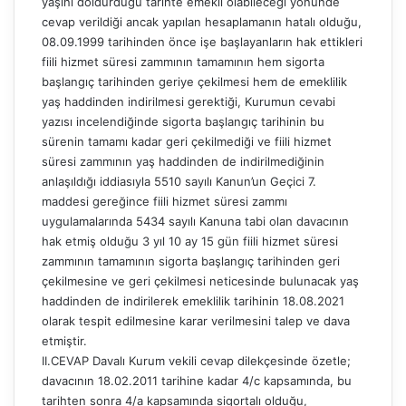
yaşını doldurduğu tarihte emekli olabileceği yönünde
cevap verildiği ancak yapılan hesaplamanın hatalı olduğu,
08.09.1999 tarihinden önce işe başlayanların hak ettikleri
fiili hizmet süresi zammının tamamının hem sigorta
başlangıç tarihinden geriye çekilmesi hem de emeklilik
yaş haddinden indirilmesi gerektiği, Kurumun cevabi
yazısı incelendiğinde sigorta başlangıç tarihinin bu
sürenin tamamı kadar geri çekilmediği ve fiili hizmet
süresi zammının yaş haddinden de indirilmediğinin
anlaşıldığı iddiasıyla 5510 sayılı Kanun’un Geçici 7.
maddesi gereğince fiili hizmet süresi zammı
uygulamalarında 5434 sayılı Kanuna tabi olan davacının
hak etmiş olduğu 3 yıl 10 ay 15 gün fiili hizmet süresi
zammının tamamının sigorta başlangıç tarihinden geri
çekilmesine ve geri çekilmesi neticesinde bulunacak yaş
haddinden de indirilerek emeklilik tarihinin 18.08.2021
olarak tespit edilmesine karar verilmesini talep ve dava
etmiştir.
II.CEVAP Davalı Kurum vekili cevap dilekçesinde özetle;
davacının 18.02.2011 tarihine kadar 4/c kapsamında, bu
tarihten sonra 4/a kapsamında sigortalı olduğu,