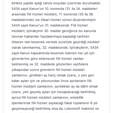
birlikte yaşlılık aylığı tahsis koşulları üzerinde durulmalıdır.
5434 sayılı Kanun'un 10. kısmında (31. ila 34. maddeleri
arasında) fiili hizmet müddeti, 11. kısmında (35 ila 38.
maddelerinde) ise itibari hizmet süresi düzenlenmiştir.
5434 sayılı Kanun'un 31. maddesinde 'Fiili hizmet
müddeti; iştirakçinin 30. madde gereğince bu kanunla
tanınan haklardan faydalanmaya başladığı tarihten
itibaren tam kesenek vermek suretiyle geçirdiği müddet'
olarak tanımlanmış, 32. maddesinde; İştirakçilerin, 5434
sayılı Kanun kapsamında kesenek ödenen her yılı için
görevlerine göre eklenecek fiili hizmet zamları
belirlenmiş ve 32. maddede gösterilen vazifelere
yılbaşından sonra girenlerin fiili hizmet müddet
zamlarının, girdikleri ay hariç olmak üzere, o yılın geri
kalan ayları için ve yılsonundan önce ayrılanların fiili
hizmet müddeti zamlarının, ayrıldıkları ay da dâhil olmak
üzere, yılın geçmiş ayları için hesaplanacağı belirtilmiş,
ayrıca fiili hizmet müddeti zamlarının, emeklilik
işlemlerinde fiili hizmet sayılacağı fakat toplamının 8 yılı
geçemeyeceği belirtilmiş olsa da, Lokomotif makinist ve