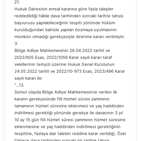
21.
Hukuk Dairesinin emsal kararına göre fazla talepler
reddedildiği hâlde dava tarihinden sonraki tarihte tahsis
başvurusu yapılabileceğinin tespiti yönünde hüküm
kurulduğundan bahisle yapılan bozmaya uyulmasının
mümkün olmadığı gerekçesiyle direnme kararı verilmiştir.
3.
Bölge Adliye Mahkemesinin 26.04.2022 tarihli ve
2022/605 Esas, 2022/1056 Karar sayılı kararı taraf
vekillerinin temyizi üzerine Hukuk Genel Kurulunun
24.05.2022 tarihli ve 2022/10-973 Esas, 2023/496 Karar
sayılı kararı ile:
“…13.
Somut olayda Bölge Adliye Mahkemesince verilen ilk
kararın gerekçesinde fiili hizmet süresi zammının
tamamının hizmet süresine eklenmesi ve yaş haddinden
indirilmesi gerektiği yönünde gerekçe ile davacının 3 yıl
10 ay 15 gün fiili hizmet süresi zammının hizmet süresine
eklenmesine ve yaş haddinden indirilmesi gerektiğinin
tespitine, fazlaya dair talebin reddine karar verildiği, Özel
Dairece dava tarihinden sonraki bir tarihte tahsis