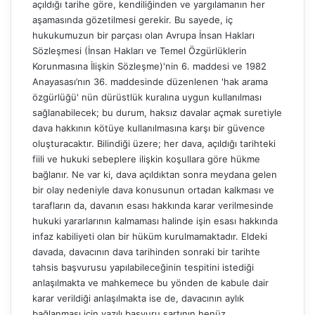
açıldığı tarihe göre, kendiliğinden ve yargılamanın her
aşamasında gözetilmesi gerekir. Bu sayede, iç
hukukumuzun bir parçası olan Avrupa İnsan Hakları
Sözleşmesi (İnsan Hakları ve Temel Özgürlüklerin
Korunmasına İlişkin Sözleşme)'nin 6. maddesi ve 1982
Anayasası’nın 36. maddesinde düzenlenen 'hak arama
özgürlüğü' nün dürüstlük kuralına uygun kullanılması
sağlanabilecek; bu durum, haksız davalar açmak suretiyle
dava hakkının kötüye kullanılmasına karşı bir güvence
oluşturacaktır. Bilindiği üzere; her dava, açıldığı tarihteki
fiili ve hukuki sebeplere ilişkin koşullara göre hükme
bağlanır. Ne var ki, dava açıldıktan sonra meydana gelen
bir olay nedeniyle dava konusunun ortadan kalkması ve
tarafların da, davanın esası hakkında karar verilmesinde
hukuki yararlarının kalmaması halinde işin esası hakkında
infaz kabiliyeti olan bir hüküm kurulmamaktadır. Eldeki
davada, davacının dava tarihinden sonraki bir tarihte
tahsis başvurusu yapılabileceğinin tespitini istediği
anlaşılmakta ve mahkemece bu yönden de kabule dair
karar verildiği anlaşılmakta ise de, davacının aylık
bağlanması için yazılı başvuru şartının henüz