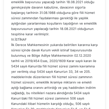
emeklilik başvurusu yapacağı tarihin 18.08.2021 olduğu
gerekçesiyle davanın kabulüne, davacının sigorta
başlangıç tarihinin 31.08.1988 olduğuna göre fiili hizmet
süresi zammından faydalanması gerektiği ile yaşlılık
aylığından yararlanması koşullarını taşıdığının ve emeklilik
başvurusunun yapılacağı tarihin 18.08.2021 olduğunun
tespitine karar verilmiştir.
IV.İSTİNAF
İlk Derece Mahkemesinin yukarıda belirtilen kararına karşı
süresi içinde davalı Kurum vekili istinaf başvurusunda
bulunmuş ve Bölge Adliye Mahkemesinin 02.12.2020
tarihli ve 2019/454 Esas, 2020/1609 Karar sayılı kararı ile
5434 sayılı Kanun’da fiili hizmet süresi zammı kavramına
yer verilmiş olup 5434 sayılı Kanun’un 33, 34 ve 205.
maddelerinde düzenlenen fiili hizmet süresi zammının
hizmet süresini, emeklilik ikramiye miktarını ve emekli
aylığı bağlama oranını arttırdığı ve yaş haddinden indirim
sağladığı, bu nitelikleri nazara alındığında 5434 sayılı
Kanun'daki fiili hizmet süresi zammının 506 sayılı
Kanundaki itibari hizmetin karşılığı olduğu, 506 sayılı