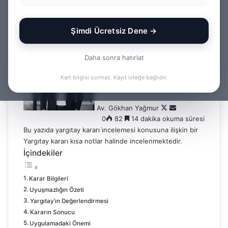
2025/11044 K.
Şimdi Ücretsiz Dene →
F
B
o
i
Daha sonra hatırlat
l
r
l
e
Kart bilgisi sormaz. Kayıt isteğe bağlıdır.
o
-
w
p
Av. Gökhan Yağmur
o
o
0
82
14 dakika okuma süresi
n
s
Bu yazıda yargıtay kararı i̇ncelemesi konusuna ilişkin bir
X
t
a
Yargıtay kararı kısa notlar halinde incelenmektedir.
g
İçindekiler
ö
n
Karar Bilgileri
d
Uyuşmazlığın Özeti
e
Yargıtay’ın Değerlendirmesi
r
Kararın Sonucu
m
Uygulamadaki Önemi
e