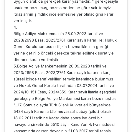
uygun olarak da gerekçeli karar yazmaktır…” gerekçesiyle
usulden bozulmuş, bozma nedenine göre sair temyiz
itirazlarının şimdilik incelenmesine yer olmadığına karar
verilmiştir.
4.
Bölge Adliye Mahkemesinin 26.09.2023 tarihli ve
2023/2698 Esas, 2023/2761 Karar sayılı kararı ile; Hukuk
Genel Kurulunun usule ilişkin bozma ilâmının gereği
yerine getirilip önceki gerekçe tekrar edilmek suretiyle
direnme kararı verilmiştir.
5.Bölge Adliye Mahkemesinin 26.09.2023 tarihli ve
2023/2698 Esas, 2023/2761 Karar sayılı kararına karşı
süresi içinde taraf vekilleri temyiz isteminde bulunmuş
ve Hukuk Genel Kurulu tarafından 03.07.2024 tarihli ve
2024/10-151 Esas, 2024/359 Karar sayılı ilamla aşağıdaki
gerekçeyle Bölge Adliye Mahkemesi kararı bozulmuştur:
"…17. Somut olayda Türk Silahlı Kuvvetleri bünyesinde
5434 sayılı Kanun'a tâbi muvazzaf subay (pilot) olarak
18.02.2011 tarihine kadar daha sonra ise özel bir
havayolu şirketinde 5510 sayılı Kanun'un 4/1-a maddesi
kapsamında çalışan davacının 21.03.2017 tarihli tahsis