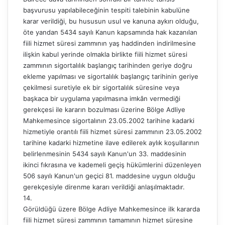
başvurusu yapılabileceğinin tespiti talebinin kabulüne
karar verildiği, bu hususun usul ve kanuna aykırı olduğu,
öte yandan 5434 sayılı Kanun kapsamında hak kazanılan
fiili hizmet süresi zammının yaş haddinden indirilmesine
ilişkin kabul yerinde olmakla birlikte fiili hizmet süresi
zammının sigortalılık başlangıç tarihinden geriye doğru
ekleme yapılması ve sigortalılık başlangıç tarihinin geriye
çekilmesi suretiyle ek bir sigortalılık süresine veya
başkaca bir uygulama yapılmasına imkân vermediği
gerekçesi ile kararın bozulması üzerine Bölge Adliye
Mahkemesince sigortalının 23.05.2002 tarihine kadarki
hizmetiyle orantılı fiili hizmet süresi zammının 23.05.2002
tarihine kadarki hizmetine ilave edilerek aylık koşullarının
belirlenmesinin 5434 sayılı Kanun'un 33. maddesinin
ikinci fıkrasına ve kademeli geçiş hükümlerini düzenleyen
506 sayılı Kanun'un geçici 81. maddesine uygun olduğu
gerekçesiyle direnme kararı verildiği anlaşılmaktadır.
14.
Görüldüğü üzere Bölge Adliye Mahkemesince ilk kararda
fiili hizmet süresi zammının tamamının hizmet süresine