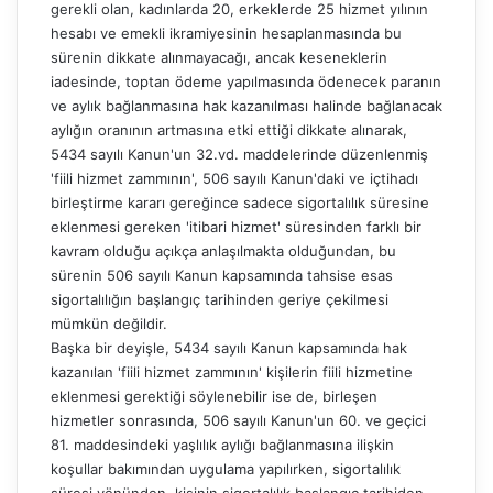
gerekli olan, kadınlarda 20, erkeklerde 25 hizmet yılının
hesabı ve emekli ikramiyesinin hesaplanmasında bu
sürenin dikkate alınmayacağı, ancak keseneklerin
iadesinde, toptan ödeme yapılmasında ödenecek paranın
ve aylık bağlanmasına hak kazanılması halinde bağlanacak
aylığın oranının artmasına etki ettiği dikkate alınarak,
5434 sayılı Kanun'un 32.vd. maddelerinde düzenlenmiş
'fiili hizmet zammının', 506 sayılı Kanun'daki ve içtihadı
birleştirme kararı gereğince sadece sigortalılık süresine
eklenmesi gereken 'itibari hizmet' süresinden farklı bir
kavram olduğu açıkça anlaşılmakta olduğundan, bu
sürenin 506 sayılı Kanun kapsamında tahsise esas
sigortalılığın başlangıç tarihinden geriye çekilmesi
mümkün değildir.
Başka bir deyişle, 5434 sayılı Kanun kapsamında hak
kazanılan 'fiili hizmet zammının' kişilerin fiili hizmetine
eklenmesi gerektiği söylenebilir ise de, birleşen
hizmetler sonrasında, 506 sayılı Kanun'un 60. ve geçici
81. maddesindeki yaşlılık aylığı bağlanmasına ilişkin
koşullar bakımından uygulama yapılırken, sigortalılık