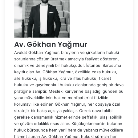
r
m
e
k
Av. Gökhan Yağmur
Avukat Gökhan Yağmur, bireylerin ve şirketlerin hukuki
sorunlarına çözüm üretmek amacıyla faaliyet gösteren,
dinamik ve deneyimli bir hukukçudur. İstanbul Barosu’na
kayıtlı olan Av. Gökhan Yağmur, özellikle ceza hukuku,
aile hukuku, iş hukuku, icra ve iflas hukuku, ticaret
hukuku ve gayrimenkul hukuku alanlarında geniş bir dava
pratiğine sahiptir. Mesleki kariyerine başladığı günden bu
yana müvekkillerinin hak ve menfaatlerini titizlikle
korumayı ilke edinen Gökhan Yağmur, her dosyaya özel
stratejik bir bakış açısıyla yaklaşır. Gerek dava takibi
gerekse danışmanlık hizmetlerinde şeffaflık, ulaşılabilirlik
ve çözüm odaklılık esas alınır. Küçükçekmece’de bulunan
hukuk bürosunda hem yerli hem de yabancı müvekkillere
hizmet sunan Av. Gökhan Yağmur, hukuki sürecin her