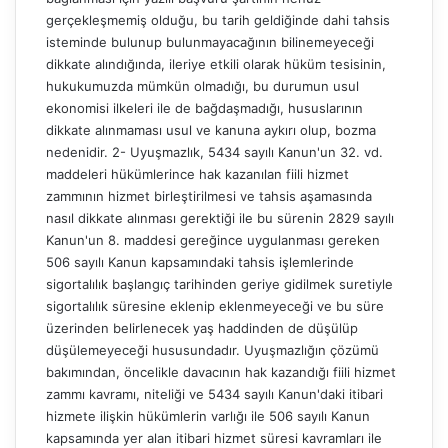
gerçekleşmemiş olduğu, bu tarih geldiğinde dahi tahsis
isteminde bulunup bulunmayacağının bilinemeyeceği
dikkate alındığında, ileriye etkili olarak hüküm tesisinin,
hukukumuzda mümkün olmadığı, bu durumun usul
ekonomisi ilkeleri ile de bağdaşmadığı, hususlarının
dikkate alınmaması usul ve kanuna aykırı olup, bozma
nedenidir. 2- Uyuşmazlık, 5434 sayılı Kanun'un 32. vd.
maddeleri hükümlerince hak kazanılan fiili hizmet
zammının hizmet birleştirilmesi ve tahsis aşamasında
nasıl dikkate alınması gerektiği ile bu sürenin 2829 sayılı
Kanun'un 8. maddesi gereğince uygulanması gereken
506 sayılı Kanun kapsamındaki tahsis işlemlerinde
sigortalılık başlangıç tarihinden geriye gidilmek suretiyle
sigortalılık süresine eklenip eklenmeyeceği ve bu süre
üzerinden belirlenecek yaş haddinden de düşülüp
düşülemeyeceği hususundadır. Uyuşmazlığın çözümü
bakımından, öncelikle davacının hak kazandığı fiili hizmet
zammı kavramı, niteliği ve 5434 sayılı Kanun'daki itibari
hizmete ilişkin hükümlerin varlığı ile 506 sayılı Kanun
kapsamında yer alan itibari hizmet süresi kavramları ile