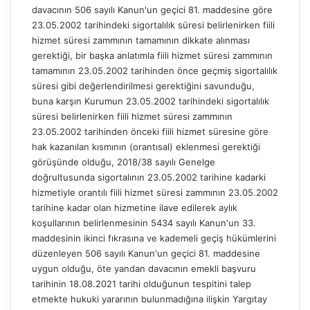
davacının 506 sayılı Kanun'un geçici 81. maddesine göre
23.05.2002 tarihindeki sigortalılık süresi belirlenirken fiili
hizmet süresi zammının tamamının dikkate alınması
gerektiği, bir başka anlatımla fiili hizmet süresi zammının
tamamının 23.05.2002 tarihinden önce geçmiş sigortalılık
süresi gibi değerlendirilmesi gerektiğini savunduğu,
buna karşın Kurumun 23.05.2002 tarihindeki sigortalılık
süresi belirlenirken fiili hizmet süresi zammının
23.05.2002 tarihinden önceki fiili hizmet süresine göre
hak kazanılan kısmının (orantısal) eklenmesi gerektiği
görüşünde olduğu, 2018/38 sayılı Genelge
doğrultusunda sigortalının 23.05.2002 tarihine kadarki
hizmetiyle orantılı fiili hizmet süresi zammının 23.05.2002
tarihine kadar olan hizmetine ilave edilerek aylık
koşullarının belirlenmesinin 5434 sayılı Kanun'un 33.
maddesinin ikinci fıkrasına ve kademeli geçiş hükümlerini
düzenleyen 506 sayılı Kanun'un geçici 81. maddesine
uygun olduğu, öte yandan davacının emekli başvuru
tarihinin 18.08.2021 tarihi olduğunun tespitini talep
etmekte hukuki yararının bulunmadığına ilişkin Yargıtay