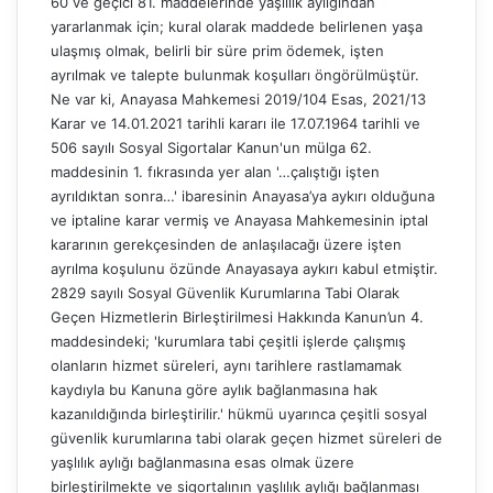
60 ve geçici 81. maddelerinde yaşlılık aylığından
yararlanmak için; kural olarak maddede belirlenen yaşa
ulaşmış olmak, belirli bir süre prim ödemek, işten
ayrılmak ve talepte bulunmak koşulları öngörülmüştür.
Ne var ki, Anayasa Mahkemesi 2019/104 Esas, 2021/13
Karar ve 14.01.2021 tarihli kararı ile 17.07.1964 tarihli ve
506 sayılı Sosyal Sigortalar Kanun'un mülga 62.
maddesinin 1. fıkrasında yer alan '…çalıştığı işten
ayrıldıktan sonra…' ibaresinin Anayasa’ya aykırı olduğuna
ve iptaline karar vermiş ve Anayasa Mahkemesinin iptal
kararının gerekçesinden de anlaşılacağı üzere işten
ayrılma koşulunu özünde Anayasaya aykırı kabul etmiştir.
2829 sayılı Sosyal Güvenlik Kurumlarına Tabi Olarak
Geçen Hizmetlerin Birleştirilmesi Hakkında Kanun’un 4.
maddesindeki; 'kurumlara tabi çeşitli işlerde çalışmış
olanların hizmet süreleri, aynı tarihlere rastlamamak
kaydıyla bu Kanuna göre aylık bağlanmasına hak
kazanıldığında birleştirilir.' hükmü uyarınca çeşitli sosyal
güvenlik kurumlarına tabi olarak geçen hizmet süreleri de
yaşlılık aylığı bağlanmasına esas olmak üzere
birleştirilmekte ve sigortalının yaşlılık aylığı bağlanması