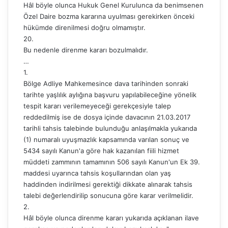
Hâl böyle olunca Hukuk Genel Kurulunca da benimsenen
Özel Daire bozma kararına uyulması gerekirken önceki
hükümde direnilmesi doğru olmamıştır.
20.
Bu nedenle direnme kararı bozulmalıdır.
…
1.
Bölge Adliye Mahkemesince dava tarihinden sonraki
tarihte yaşlılık aylığına başvuru yapılabileceğine yönelik
tespit kararı verilemeyeceği gerekçesiyle talep
reddedilmiş ise de dosya içinde davacının 21.03.2017
tarihli tahsis talebinde bulunduğu anlaşılmakla yukarıda
(1) numaralı uyuşmazlık kapsamında varılan sonuç ve
5434 sayılı Kanun'a göre hak kazanılan fiili hizmet
müddeti zammının tamamının 506 sayılı Kanun'un Ek 39.
maddesi uyarınca tahsis koşullarından olan yaş
haddinden indirilmesi gerektiği dikkate alınarak tahsis
talebi değerlendirilip sonucuna göre karar verilmelidir.
2.
Hâl böyle olunca direnme kararı yukarıda açıklanan ilave