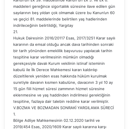
Kanun’un Ek 39. maddesinde Kanun'un Ek 5. ve Ek 6.
maddeleri gereğince sigortalılık süresine ilave edilen gün
sayılarının beş yıldan çok olmamak üzere bu Kanun’un 60
ve geçici 81. maddelerinde belirtilen yaş hadlerinden
indirileceğinin belirtildiği, Yargıtay
21.
Hukuk Dairesinin 2016/20117 Esas, 2017/3251 Karar sayılı
kararının da emsal olduğu ancak dava tarihinden sonraki
bir tarih yönünden emeklilik başvurusu yapılacak tarihin
tespitine karar verilmesinin mümkün olmadığı
gerekçesiyle davalı Kurum vekilinin istinaf isteminin
kabulü ile İlk Derece Mahkemesi kararı kaldırılıp
düzeltilerek yeniden esas hakkında hüküm kurulmak
suretiyle davanın kısmen kabulüne, davacının 3 yıl 10 ay
15 gün fiili hizmet süresi zammının hizmet süresine
eklenmesine ve yaş haddinden indirilmesi gerektiğinin
tespitine, fazlaya dair talebin reddine karar verilmiştir.
V.BOZMA VE BOZMADAN SONRAKİ YARGILAMA SÜRECİ
1.
Bölge Adliye Mahkemesinin 02.12.2020 tarihli ve
2019/454 Esas, 2020/1609 Karar sayılı kararına karşı