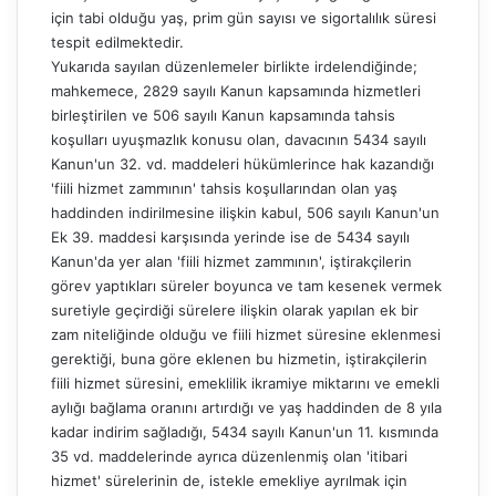
için tabi olduğu yaş, prim gün sayısı ve sigortalılık süresi
tespit edilmektedir.
Yukarıda sayılan düzenlemeler birlikte irdelendiğinde;
mahkemece, 2829 sayılı Kanun kapsamında hizmetleri
birleştirilen ve 506 sayılı Kanun kapsamında tahsis
koşulları uyuşmazlık konusu olan, davacının 5434 sayılı
Kanun'un 32. vd. maddeleri hükümlerince hak kazandığı
'fiili hizmet zammının' tahsis koşullarından olan yaş
haddinden indirilmesine ilişkin kabul, 506 sayılı Kanun'un
Ek 39. maddesi karşısında yerinde ise de 5434 sayılı
Kanun'da yer alan 'fiili hizmet zammının', iştirakçilerin
görev yaptıkları süreler boyunca ve tam kesenek vermek
suretiyle geçirdiği sürelere ilişkin olarak yapılan ek bir
zam niteliğinde olduğu ve fiili hizmet süresine eklenmesi
gerektiği, buna göre eklenen bu hizmetin, iştirakçilerin
fiili hizmet süresini, emeklilik ikramiye miktarını ve emekli
aylığı bağlama oranını artırdığı ve yaş haddinden de 8 yıla
kadar indirim sağladığı, 5434 sayılı Kanun'un 11. kısmında
35 vd. maddelerinde ayrıca düzenlenmiş olan 'itibari
hizmet' sürelerinin de, istekle emekliye ayrılmak için