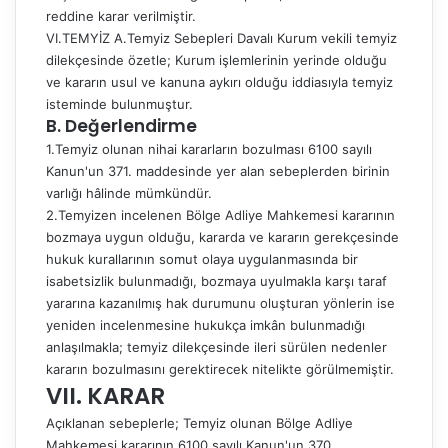
reddine karar verilmiştir.
VI.TEMYİZ A.Temyiz Sebepleri Davalı Kurum vekili temyiz
dilekçesinde özetle; Kurum işlemlerinin yerinde olduğu
ve kararın usul ve kanuna aykırı olduğu iddiasıyla temyiz
isteminde bulunmuştur.
B. Değerlendirme
1.Temyiz olunan nihai kararların bozulması 6100 sayılı
Kanun'un 371. maddesinde yer alan sebeplerden birinin
varlığı hâlinde mümkündür.
2.Temyizen incelenen Bölge Adliye Mahkemesi kararının
bozmaya uygun olduğu, kararda ve kararın gerekçesinde
hukuk kurallarının somut olaya uygulanmasında bir
isabetsizlik bulunmadığı, bozmaya uyulmakla karşı taraf
yararına kazanılmış hak durumunu oluşturan yönlerin ise
yeniden incelenmesine hukukça imkân bulunmadığı
anlaşılmakla; temyiz dilekçesinde ileri sürülen nedenler
kararın bozulmasını gerektirecek nitelikte görülmemiştir.
VII. KARAR
Açıklanan sebeplerle; Temyiz olunan Bölge Adliye
Mahkemesi kararının 6100 sayılı Kanun'un 370.