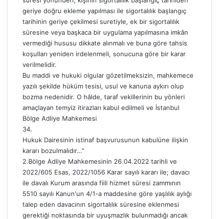
süresi yönünden, kişinin sigortalılık başlangıç tarihiden
geriye doğru ekleme yapılması ile sigortalılık başlangıç
tarihinin geriye çekilmesi suretiyle, ek bir sigortalılık
süresine veya başkaca bir uygulama yapılmasına imkân
vermediği hususu dikkate alınmalı ve buna göre tahsis
koşulları yeniden irdelenmeli, sonucuna göre bir karar
verilmelidir.
Bu maddi ve hukuki olgular gözetilmeksizin, mahkemece
yazılı şekilde hüküm tesisi, usul ve kanuna aykırı olup
bozma nedenidir. O hâlde, taraf vekillerinin bu yönleri
amaçlayan temyiz itirazları kabul edilmeli ve İstanbul
Bölge Adliye Mahkemesi
34.
Hukuk Dairesinin istinaf başvurusunun kabulüne ilişkin
kararı bozulmalıdır…"
2.Bölge Adliye Mahkemesinin 26.04.2022 tarihli ve
2022/605 Esas, 2022/1056 Karar sayılı kararı ile; davacı
ile davalı Kurum arasında fiili hizmet süresi zammının
5510 sayılı Kanun'un 4/1-a maddesine göre yaşlılık aylığı
talep eden davacının sigortalılık süresine eklenmesi
gerektiği noktasında bir uyuşmazlık bulunmadığı ancak