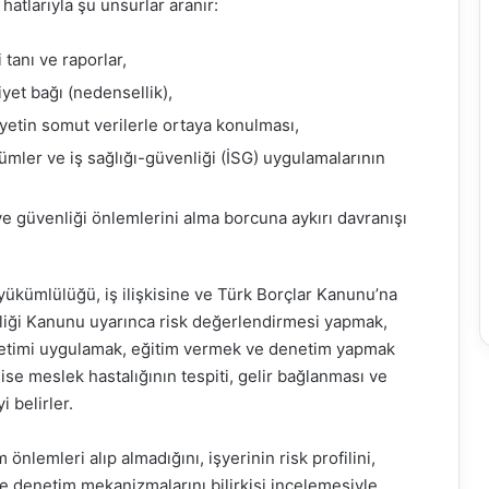
atlarıyla şu unsurlar aranır:
i tanı ve raporlar,
iyet bağı (nedensellik),
iyetin somut verilerle ortaya konulması,
lçümler ve iş sağlığı-güvenliği (İSG) uygulamalarının
ve güvenliği önlemlerini alma borcuna aykırı davranışı
a yükümlülüğü, iş ilişkisine ve Türk Borçlar Kanunu’na
enliği Kanunu uyarınca risk değerlendirmesi yapmak,
etimi uygulamak, eğitim vermek ve denetim yapmak
ise meslek hastalığının tespiti, gelir bağlanması ve
 belirler.
lemleri alıp almadığını, işyerinin risk profilini,
 ve denetim mekanizmalarını bilirkişi incelemesiyle