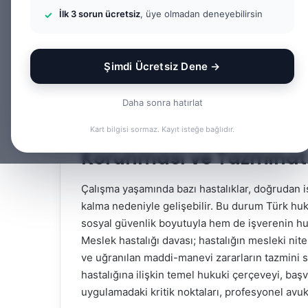
İlk 3 sorun ücretsiz
, üye olmadan deneyebilirsin
Facebook
X
LinkedIn
Tumblr
Şimdi Ücretsiz Dene →
İçindekiler
Daha sonra hatırlat
Meslek Hastalığı Davası:
Kart bilgisi sormaz. Kayıt isteğe bağlıdır.
Korunması ve Tazminat 
Çalışma yaşamında bazı hastalıklar, doğrudan iş
kalma nedeniyle gelişebilir. Bu durum Türk hu
sosyal güvenlik boyutuyla hem de işverenin h
Meslek hastalığı davası; hastalığın mesleki nite
ve uğranılan maddi-manevi zararların tazmini 
hastalığına ilişkin temel hukuki çerçeveyi, başv
uygulamadaki kritik noktaları, profesyonel avuk