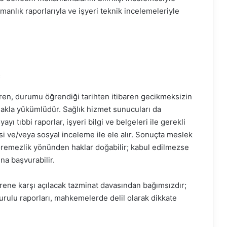
zmanlık raporlarıyla ve işyeri teknik incelemeleriyle
ç
eren, durumu öğrendiği tarihten itibaren gecikmeksizin
makla yükümlüdür. Sağlık hizmet sunucuları da
yı tıbbi raporlar, işyeri bilgi ve belgeleri ile gerekli
i ve/veya sosyal inceleme ile ele alır. Sonuçta meslek
 göremezlik yönünden haklar doğabilir; kabul edilmezse
una başvurabilir.
rene karşı açılacak tazminat davasından bağımsızdır;
urulu raporları, mahkemelerde delil olarak dikkate