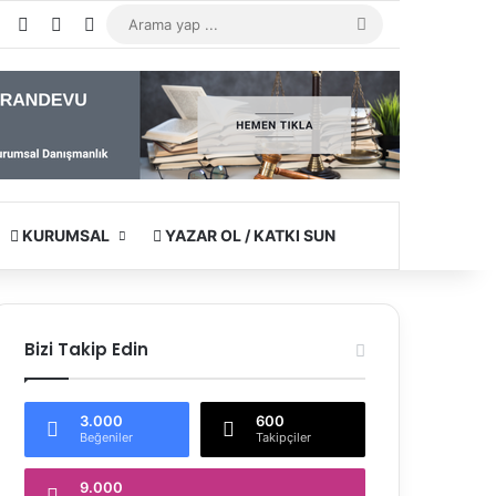
e
agram
WhatsApp
Kayıt Ol
Rastgele Makale
Kenar Bölmesi
Arama
yap
...
KURUMSAL
YAZAR OL / KATKI SUN
Bizi Takip Edin
3.000
600
Beğeniler
Takipçiler
9.000