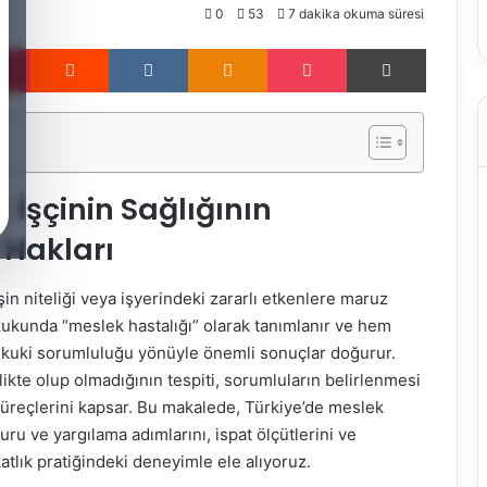
0
53
7 dakika okuma süresi
Pinterest
Reddit
VKontakte
Odnoklassniki
Pocket
Yazdır
 İşçinin Sağlığının
Hakları
in niteliği veya işyerindeki zararlı etkenlere maruz
kukunda “meslek hastalığı” olarak tanımlanır ve hem
ukuki sorumluluğu yönüyle önemli sonuçlar doğurur.
likte olup olmadığının tespiti, sorumluların belirlenmesi
süreçlerini kapsar. Bu makalede, Türkiye’de meslek
uru ve yargılama adımlarını, ispat ölçütlerini ve
atlık pratiğindeki deneyimle ele alıyoruz.