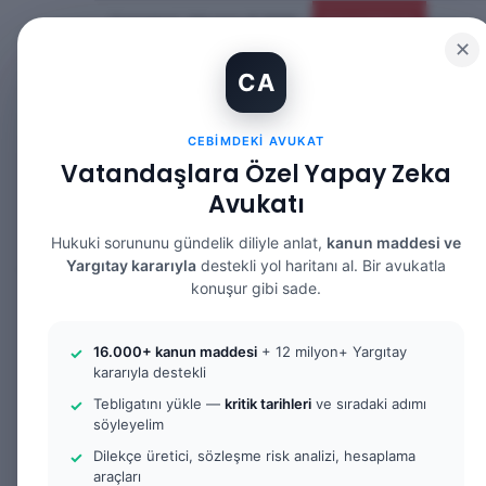
Cumartesi, Ağustos 8 2026
Güncel Makale
✕
CA
CEBIMDEKI AVUKAT
Vatandaşlara Özel Yapay Zeka
Avukatı
ANASAYFA
BILGI BANKASI
HUKUK DE
Hukuki sorununu gündelik diliyle anlat,
kanun maddesi ve
Yargıtay kararıyla
destekli yol haritanı al. Bir avukatla
konuşur gibi sade.
Anasayfa
/
Bilgi Bankası
/
İş Hukuku
/
Meslek Hastalı
16.000+ kanun maddesi
+ 12 milyon+ Yargıtay
kararıyla destekli
İş Hukuku
Tebligatını yükle —
kritik tarihleri
ve sıradaki adımı
Meslek Hastalığ
söyleyelim
Dilekçe üretici, sözleşme risk analizi, hesaplama
araçları