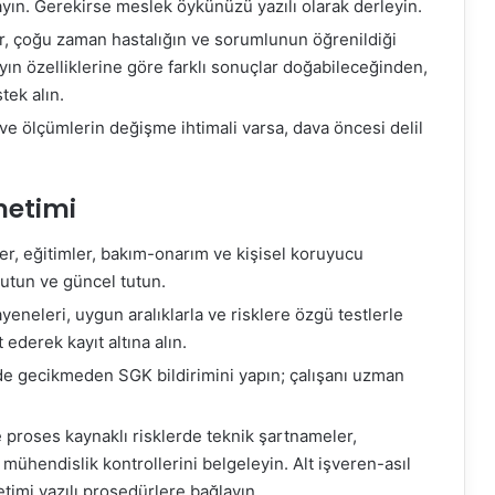
layın. Gerekirse meslek öykünüzü yazılı olarak derleyin.
r, çoğu zaman hastalığın ve sorumlunun öğrenildiği
yın özelliklerine göre farklı sonuçlar doğabileceğinden,
tek alın.
ve ölçümlerin değişme ihtimali varsa, dava öncesi delil
netimi
er, eğitimler, bakım-onarım ve kişisel koruyucu
tutun ve güncel tutun.
yeneleri, uygun aralıklarla ve risklere özgü testlerle
t ederek kayıt altına alın.
de gecikmeden SGK bildirimini yapın; çalışanı uzman
proses kaynaklı risklerde teknik şartnameler,
hendislik kontrollerini belgeleyin. Alt işveren-asıl
timi yazılı prosedürlere bağlayın.