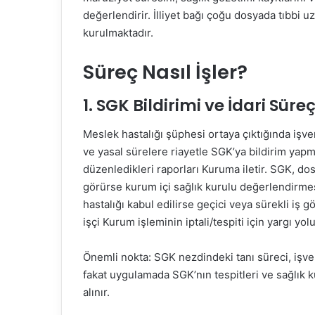
değerlendirir. İlliyet bağı çoğu dosyada tıbbi u
kurulmaktadır.
Süreç Nasıl İşler?
1. SGK Bildirimi ve İdari Süre
Meslek hastalığı şüphesi ortaya çıktığında işv
ve yasal sürelere riayetle SGK’ya bildirim yap
düzenledikleri raporları Kuruma iletir. SGK, dosya
görürse kurum içi sağlık kurulu değerlendirmes
hastalığı kabul edilirse geçici veya sürekli iş
işçi Kurum işleminin iptali/tespiti için yargı yol
Önemli nokta: SGK nezdindeki tanı süreci, işve
fakat uygulamada SGK’nın tespitleri ve sağlık k
alınır.