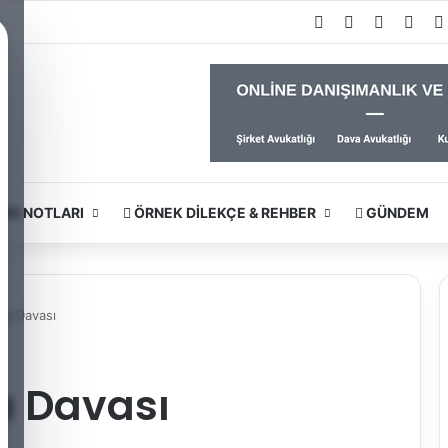
Facebook
X
YouTub
Inst
RS NOTLARI
ÖRNEK DILEKÇE & REHBER
GÜNDEM
ğı Davası
ı Davası