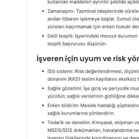
kullanılan maddeleri ayrıntılı şekilde açık
Zamanaşımı: Tazminat taleplerinde sürele
andan itibaren işlemeye başlar. Somut ola
süreleri kaçırmamak için erken hukuki des
Delil tespiti: İşyerindeki mevcut durumun 
tespiti başvurusu düşünün.
İşveren için uyum ve risk yö
İSG sistemi: Risk değerlendirmesi, ölçüml
donanım (KKD) teslim kayıtlarını eksiksiz 
Sağlık gözetimi: İşe giriş ve periyodik mua
yürütün; sağlık verilerinin gizliliğine dikka
Erken bildirim: Meslek hastalığı şüphesin
sağlık kurumlarına yönlendirin.
Tedarik ve denetim: Kimyasal, ekipman ve 
MSDS/SDS dokümanları, havalandırma ve mü
işveren ilişkilerinde koordinasyon ve dene