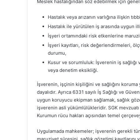
Meslek hastalığından söz edebilmek için genel h
Hastalık veya arızanın varlığına ilişkin tıbb
Hastalık ile yürütülen iş arasında uygun ill
İşyeri ortamındaki risk etkenlerine maruz
İşyeri kayıtları, risk değerlendirmeleri, ö
durumu,
Kusur ve sorumluluk: İşverenin iş sağlığı 
veya denetim eksikliği.
İşverenin, işçinin kişiliğini ve sağlığını korum
dayalıdır. Ayrıca 6331 sayılı İş Sağlığı ve Güv
uygun koruyucu ekipman sağlamak, sağlık göz
işverenin asli yükümlülükleridir. SGK mevzuatı 
Kurumun rücu hakları açısından temel çerçeveyi
Uygulamada mahkemeler; işverenin gerekli tüm ön
maruziyet süresini, sağlık gözetimi kayıtlarını