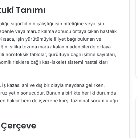
kuki Tanımı
ı; sigortalının çalıştığı işin niteliğine veya işin
nedenle veya maruz kalma sonucu ortaya çıkan hastalık
 Kısaca, işin yürütümüyle illiyet bağı bulunan ve
neğin; silika tozuna maruz kalan madencilerde ortaya
i nörotoksik tablolar, gürültüye bağlı işitme kayıpları,
mik risklere bağlı kas-iskelet sistemi hastalıkları
. İş kazası ani ve dış bir olayla meydana gelirken,
ruziyetin sonucudur. Bununla birlikte her iki durumda
n haklar hem de işverene karşı tazminat sorumluluğu
i Çerçeve