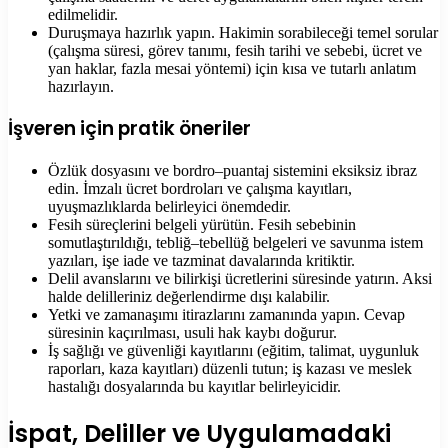
edilmelidir.
Duruşmaya hazırlık yapın. Hakimin sorabileceği temel sorular
(çalışma süresi, görev tanımı, fesih tarihi ve sebebi, ücret ve
yan haklar, fazla mesai yöntemi) için kısa ve tutarlı anlatım
hazırlayın.
İşveren için pratik öneriler
Özlük dosyasını ve bordro–puantaj sistemini eksiksiz ibraz
edin. İmzalı ücret bordroları ve çalışma kayıtları,
uyuşmazlıklarda belirleyici önemdedir.
Fesih süreçlerini belgeli yürütün. Fesih sebebinin
somutlaştırıldığı, tebliğ–tebellüğ belgeleri ve savunma istem
yazıları, işe iade ve tazminat davalarında kritiktir.
Delil avanslarını ve bilirkişi ücretlerini süresinde yatırın. Aksi
halde delilleriniz değerlendirme dışı kalabilir.
Yetki ve zamanaşımı itirazlarını zamanında yapın. Cevap
süresinin kaçırılması, usuli hak kaybı doğurur.
İş sağlığı ve güvenliği kayıtlarını (eğitim, talimat, uygunluk
raporları, kaza kayıtları) düzenli tutun; iş kazası ve meslek
hastalığı dosyalarında bu kayıtlar belirleyicidir.
İspat, Deliller ve Uygulamadaki