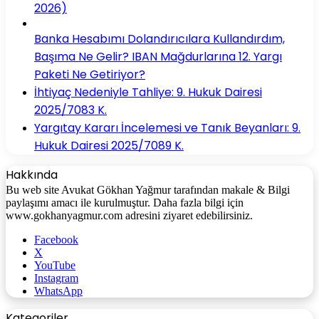
2026)
Banka Hesabımı Dolandırıcılara Kullandırdım,
Başıma Ne Gelir? IBAN Mağdurlarına 12. Yargı
Paketi Ne Getiriyor?
İhtiyaç Nedeniyle Tahliye: 9. Hukuk Dairesi
2025/7083 K.
Yargıtay Kararı İncelemesi ve Tanık Beyanları: 9.
Hukuk Dairesi 2025/7089 K.
Hakkında
Bu web site Avukat Gökhan Yağmur tarafından makale & Bilgi
paylaşımı amacı ile kurulmuştur. Daha fazla bilgi için
www.gokhanyagmur.com adresini ziyaret edebilirsiniz.
Facebook
X
YouTube
Instagram
WhatsApp
Kategoriler