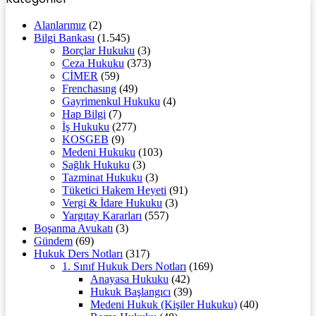
Alanlarımız
(2)
Bilgi Bankası
(1.545)
Borçlar Hukuku
(3)
Ceza Hukuku
(373)
CİMER
(59)
Frenchasıng
(49)
Gayrimenkul Hukuku
(4)
Hap Bilgi
(7)
İş Hukuku
(277)
KOSGEB
(9)
Medeni Hukuku
(103)
Sağlık Hukuku
(3)
Tazminat Hukuku
(3)
Tüketici Hakem Heyeti
(91)
Vergi & İdare Hukuku
(3)
Yargıtay Kararları
(557)
Boşanma Avukatı
(3)
Gündem
(69)
Hukuk Ders Notları
(317)
1. Sınıf Hukuk Ders Notları
(169)
Anayasa Hukuku
(42)
Hukuk Başlangıcı
(39)
Medeni Hukuk (Kişiler Hukuku)
(40)