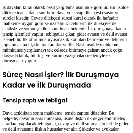
İş davaları kural olarak basit yargılama usulünde görülür. Bu usulde
dilekçe teatisi daha sınırlıdır; dava ve cevap dilekçesi esastır ve
süreler kısadır. Cevap dilekçesi süresi kural olarak iki haftadır;
mahkeme uygun görürse uzatabilir. Delillerin ilk dilekçelerde
eksiksiz ve somut şekilde sunulması beklenir. İlk duruşmaya kadar
tensip işlemleri yapılır; tebligatlar çıkar, gider avansı ve delil avansı
istenebilir. İlk oturumda uyuşmazlık konuları belirlenir ve delillerin
toplanmasına ilişkin ara kararlar verilir. Basit usulde mahkeme,
mümkünse yargılamayı tek celsede bitirmeye çalışır; ancak çoğu
dosyada tanık, bilirkişi ve kurum yazışmaları nedeniyle ek
duruşmalar yapılır.
Süreç Nasıl İşler? İlk Duruşmaya
Kadar ve İlk Duruşmada
Tensip zaptı ve tebligat
Dava açıldıktan sonra mahkeme, tensip zaptını düzenler. Bu
belgede; davanın esas numarası, usule ilişkin ilk değerlendirmeler,
taraflara yapılacak tebligatlar, cevap ve delil sunma süreleri ile gider
ve delil avansına ilişkin hususlar yer alır. Şirketler ve avukatlar