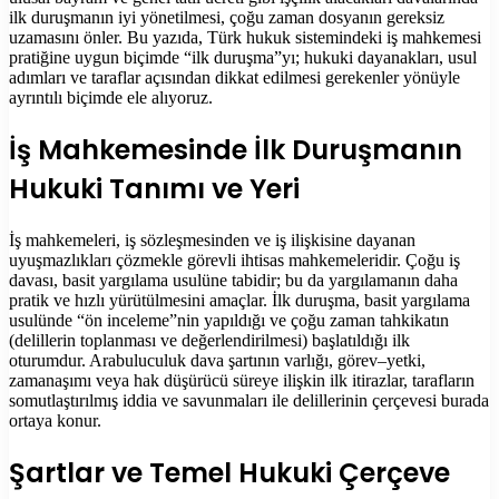
ilk duruşmanın iyi yönetilmesi, çoğu zaman dosyanın gereksiz
uzamasını önler. Bu yazıda, Türk hukuk sistemindeki iş mahkemesi
pratiğine uygun biçimde “ilk duruşma”yı; hukuki dayanakları, usul
adımları ve taraflar açısından dikkat edilmesi gerekenler yönüyle
ayrıntılı biçimde ele alıyoruz.
İş Mahkemesinde İlk Duruşmanın
Hukuki Tanımı ve Yeri
İş mahkemeleri, iş sözleşmesinden ve iş ilişkisine dayanan
uyuşmazlıkları çözmekle görevli ihtisas mahkemeleridir. Çoğu iş
davası, basit yargılama usulüne tabidir; bu da yargılamanın daha
pratik ve hızlı yürütülmesini amaçlar. İlk duruşma, basit yargılama
usulünde “ön inceleme”nin yapıldığı ve çoğu zaman tahkikatın
(delillerin toplanması ve değerlendirilmesi) başlatıldığı ilk
oturumdur. Arabuluculuk dava şartının varlığı, görev–yetki,
zamanaşımı veya hak düşürücü süreye ilişkin ilk itirazlar, tarafların
somutlaştırılmış iddia ve savunmaları ile delillerinin çerçevesi burada
ortaya konur.
Şartlar ve Temel Hukuki Çerçeve