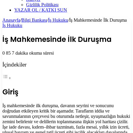
Gizlilik Politikası
YAZAR OL / KATKI SUN
Anasayfa
/
Bilgi Bankası
/
İş Hukuku
/
İş Mahkemesinde İlk Duruşma
İş Hukuku
İş Mahkemesinde İlk Duruşma
0
85
7 dakika okuma süresi
İçindekiler
Giriş
İş mahkemesinde ilk duruşma, davanın seyrini ve sonucunu
doğrudan etkileyen kritik bir aşamadır. Tarafların iddia ve
savunmalarının çerçevesi bu oturumda netleşir, uyuşmazlığın hukuki
zemini belirlenir ve delillerin toplanmasına ilişkin yol haritası çizilir.
İşe iade davası, kıdem–ihbar tazminatı, fazla mesai, yıllık izin ücreti,
ulusal bayram ve genel tatil ücreti gibi işçilik alacakları davalarında