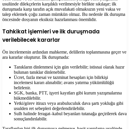
usulünde dilekçelerin karşılıklı verilmesiyle birlikte sıkılaşır; ilk
duruşmada karşı tarafın açık muvafakati olmaksızın yeni vakıa ve
talep eklemek çoğu zaman mümkün olmaz. Bu nedenle ilk duruşma
öncesinde dosyanın eksiksiz hazırlanması önemlidir.
Tahkikat işlemleri ve ilk duruşmada
verilebilecek kararlar
Ön incelemenin ardından mahkeme, delillerin toplanmasına geçer ve
ara kararlar oluşturur. İlk duruşmada:
Tanıkların dinlenmesi için gün verilebilir; istisnai olarak hazır
bulunan tanıklar dinlenebilir.
Ücret, fazla mesai ve tazminat hesapları için bilirkişi
incelemesi kararı alınabilir; avans yatırma yükümlülüğü
belirlenir.
SGK, banka, PTT, işyeri kayıtları gibi kurum yazışmalarına
hükmedilebilir.
Yetki/görev itirazı veya arabuluculuk dava şartı yokluğu gibi
usulden ret sebepleri değerlendirilebilir.
Sulh halinde feragat–kabul beyanları tutanağa geçirilerek dava
sonuçlandırılabilir.
Taraflardan biri ilk duruşmaya gelmezse, basit yargılama usulünde