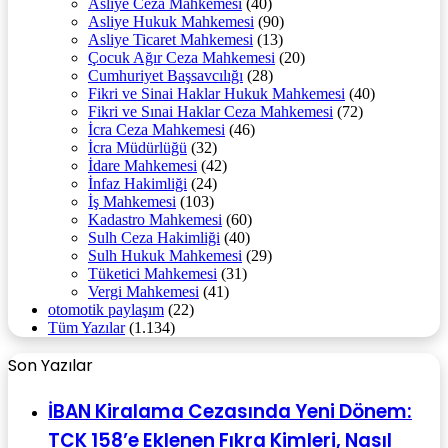
Asliye Ceza Mahkemesi
(40)
Asliye Hukuk Mahkemesi
(90)
Asliye Ticaret Mahkemesi
(13)
Çocuk Ağır Ceza Mahkemesi
(20)
Cumhuriyet Başsavcılığı
(28)
Fikri ve Sinai Haklar Hukuk Mahkemesi
(40)
Fikri ve Sınai Haklar Ceza Mahkemesi
(72)
İcra Ceza Mahkemesi
(46)
İcra Müdürlüğü
(32)
İdare Mahkemesi
(42)
İnfaz Hakimliği
(24)
İş Mahkemesi
(103)
Kadastro Mahkemesi
(60)
Sulh Ceza Hakimliği
(40)
Sulh Hukuk Mahkemesi
(29)
Tüketici Mahkemesi
(31)
Vergi Mahkemesi
(41)
otomotik paylaşım
(22)
Tüm Yazılar
(1.134)
Son Yazılar
İBAN Kiralama Cezasında Yeni Dönem:
TCK 158’e Eklenen Fıkra Kimleri, Nasıl