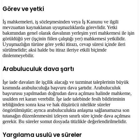
Görev ve yetki
İş mahkemeleri, iş sözleşmesinden veya İş Kanunu ve ilgili
mevzuattan kaynaklanan uyuşmazlıklarda görevlidir. Yetki
bakımından genel olarak davalının yerleşim yeri mahkemesi ile işin
görüldüğü yer (işçinin fiilen çalıştığı yer) mahkemesi yetkilidir.
Uyuşmazlığın türüne göre yetki itirazı, cevap süresi içinde ileri
sürülmelidir; aksi halde bu itiraz ileriye etkili biçimde
dinlenmeyebilir.
Arabuluculuk dava şartı
İşe iade davaları ile işçilik alacağı ve tazminat taleplerinin büyük
kısmında arabuluculuğa başvuru dava şartıdır. Arabuluculuk
başvurusu yapılmadan doğrudan dava açılması halinde mahkeme,
usulden ret kararı verebilir. İşe iade talebinde fesih bildiriminin
tebliğinden sonra kısa ve hak düşürücü nitelikte süreler
öngörülmüştür; ayrıca arabuluculukta anlaşma sağlanamazsa son
tutanağın düzenlenmesini izleyen sınırlı süre içinde dava açılması
gerekir. Bu süreler somut dosyada titizlikle değerlendirilmelidir.
Yargılama usulü ve süreler