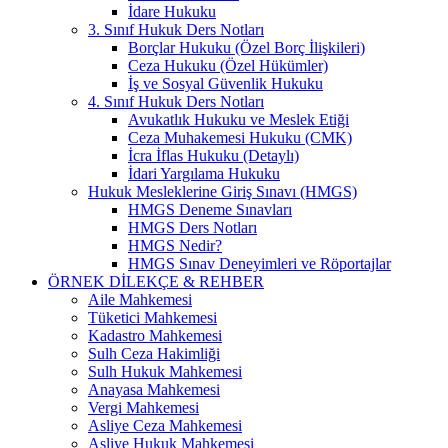
İdare Hukuku
3. Sınıf Hukuk Ders Notları
Borçlar Hukuku (Özel Borç İlişkileri)
Ceza Hukuku (Özel Hükümler)
İş ve Sosyal Güvenlik Hukuku
4. Sınıf Hukuk Ders Notları
Avukatlık Hukuku ve Meslek Etiği
Ceza Muhakemesi Hukuku (CMK)
İcra İflas Hukuku (Detaylı)
İdari Yargılama Hukuku
Hukuk Mesleklerine Giriş Sınavı (HMGS)
HMGS Deneme Sınavları
HMGS Ders Notları
HMGS Nedir?
HMGS Sınav Deneyimleri ve Röportajlar
ÖRNEK DILEKÇE & REHBER
Aile Mahkemesi
Tüketici Mahkemesi
Kadastro Mahkemesi
Sulh Ceza Hakimliği
Sulh Hukuk Mahkemesi
Anayasa Mahkemesi
Vergi Mahkemesi
Asliye Ceza Mahkemesi
Asliye Hukuk Mahkemesi