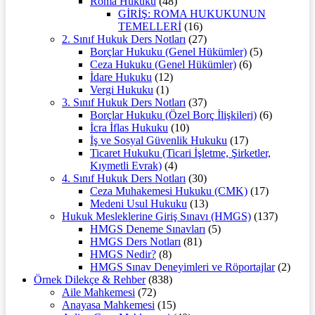
Roma Hukuku
(48)
GİRİŞ: ROMA HUKUKUNUN
TEMELLERİ
(16)
2. Sınıf Hukuk Ders Notları
(27)
Borçlar Hukuku (Genel Hükümler)
(5)
Ceza Hukuku (Genel Hükümler)
(6)
İdare Hukuku
(12)
Vergi Hukuku
(1)
3. Sınıf Hukuk Ders Notları
(37)
Borçlar Hukuku (Özel Borç İlişkileri)
(6)
İcra İflas Hukuku
(10)
İş ve Sosyal Güvenlik Hukuku
(17)
Ticaret Hukuku (Ticari İşletme, Şirketler,
Kıymetli Evrak)
(4)
4. Sınıf Hukuk Ders Notları
(30)
Ceza Muhakemesi Hukuku (CMK)
(17)
Medeni Usul Hukuku
(13)
Hukuk Mesleklerine Giriş Sınavı (HMGS)
(137)
HMGS Deneme Sınavları
(5)
HMGS Ders Notları
(81)
HMGS Nedir?
(8)
HMGS Sınav Deneyimleri ve Röportajlar
(2)
Örnek Dilekçe & Rehber
(838)
Aile Mahkemesi
(72)
Anayasa Mahkemesi
(15)