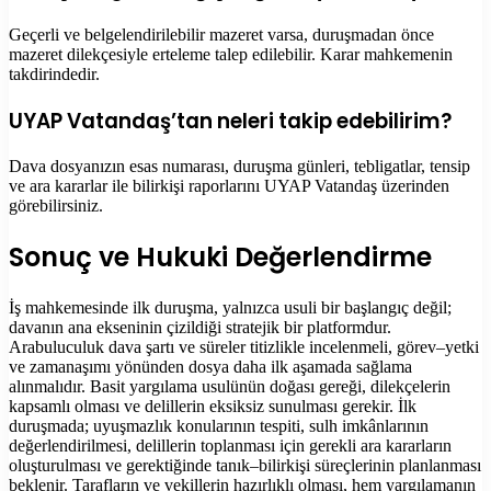
Geçerli ve belgelendirilebilir mazeret varsa, duruşmadan önce
mazeret dilekçesiyle erteleme talep edilebilir. Karar mahkemenin
takdirindedir.
UYAP Vatandaş’tan neleri takip edebilirim?
Dava dosyanızın esas numarası, duruşma günleri, tebligatlar, tensip
ve ara kararlar ile bilirkişi raporlarını UYAP Vatandaş üzerinden
görebilirsiniz.
Sonuç ve Hukuki Değerlendirme
İş mahkemesinde ilk duruşma, yalnızca usuli bir başlangıç değil;
davanın ana ekseninin çizildiği stratejik bir platformdur.
Arabuluculuk dava şartı ve süreler titizlikle incelenmeli, görev–yetki
ve zamanaşımı yönünden dosya daha ilk aşamada sağlama
alınmalıdır. Basit yargılama usulünün doğası gereği, dilekçelerin
kapsamlı olması ve delillerin eksiksiz sunulması gerekir. İlk
duruşmada; uyuşmazlık konularının tespiti, sulh imkânlarının
değerlendirilmesi, delillerin toplanması için gerekli ara kararların
oluşturulması ve gerektiğinde tanık–bilirkişi süreçlerinin planlanması
beklenir. Tarafların ve vekillerin hazırlıklı olması, hem yargılamanın