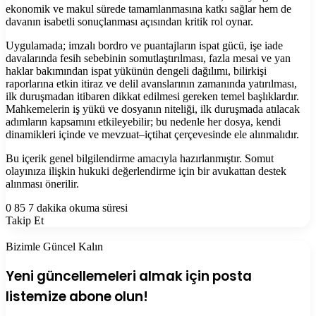
ekonomik ve makul sürede tamamlanmasına katkı sağlar hem de
davanın isabetli sonuçlanması açısından kritik rol oynar.
Uygulamada; imzalı bordro ve puantajların ispat gücü, işe iade
davalarında fesih sebebinin somutlaştırılması, fazla mesai ve yan
haklar bakımından ispat yükünün dengeli dağılımı, bilirkişi
raporlarına etkin itiraz ve delil avanslarının zamanında yatırılması,
ilk duruşmadan itibaren dikkat edilmesi gereken temel başlıklardır.
Mahkemelerin iş yükü ve dosyanın niteliği, ilk duruşmada atılacak
adımların kapsamını etkileyebilir; bu nedenle her dosya, kendi
dinamikleri içinde ve mevzuat–içtihat çerçevesinde ele alınmalıdır.
Bu içerik genel bilgilendirme amacıyla hazırlanmıştır. Somut
olayınıza ilişkin hukuki değerlendirme için bir avukattan destek
alınması önerilir.
0
85
7 dakika okuma süresi
Takip Et
Bizimle Güncel Kalın
Yeni güncellemeleri almak için posta
listemize abone olun!