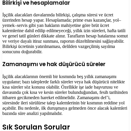
Bilirkişi ve hesaplamalar
İşçilik alacakları davalarında bilirkişi, çalışma süresi ve ücret
üzerinden hesap yapar. Hesaplamada; prime esas kazançlar, yol–
yemek–servis gibi yan hakların mahiyetine göre brüt ücret
kalemlerine dahil edilip edilmeyeceği, yıllık izin süreleri, hafta tatili
ve genel tatil günleri dikkate alınır. Tarafların hesap hatalarına somut
ve veriye dayalı itiraz sunması, raporun düzeltilmesini sağlayabilir.
Bilirkişi ücretinin yatırılmaması, delilden vazgeçilmiş sayılma
sonucunu doğurabilir.
Zamanaşımı ve hak düşürücü süreler
İşçilik alacaklarının önemli bir kısmında beş yıllık zamanaşımı
uygulanır; bazı taleplerde farklı süreler veya hak düşürücü nitelikte
kısa süreler söz konusu olabilir. Özellikle işe iade başvurusu ve
davasında çok kısa ve kesin süreler bulunduğundan, fesih tarihinden
itibaren gecikmeden hareket edilmelidir. Zamanaşımı def’i,
süresinde ileri sürülürse talep kalemlerinin bir kısmının reddine yol
açabilir. Bu nedenle, ilk duruşmaya gelmeden önce alacak kalemleri
bazında süre analizi yapılmalıdır.
Sık Sorulan Sorular