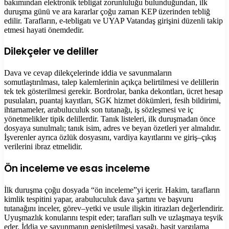
bakımından elektronik tebligat zorunluluğu bulunduğundan, ilk
duruşma günü ve ara kararlar çoğu zaman KEP üzerinden tebliğ
edilir. Tarafların, e-tebligatı ve UYAP Vatandaş girişini düzenli takip
etmesi hayati önemdedir.
Dilekçeler ve deliller
Dava ve cevap dilekçelerinde iddia ve savunmaların
somutlaştırılması, talep kalemlerinin açıkça belirtilmesi ve delillerin
tek tek gösterilmesi gerekir. Bordrolar, banka dekontları, ücret hesap
pusulaları, puantaj kayıtları, SGK hizmet dökümleri, fesih bildirimi,
ihtarnameler, arabuluculuk son tutanağı, iş sözleşmesi ve iç
yönetmelikler tipik delillerdir. Tanık listeleri, ilk duruşmadan önce
dosyaya sunulmalı; tanık isim, adres ve beyan özetleri yer almalıdır.
İşverenler ayrıca özlük dosyasını, vardiya kayıtlarını ve giriş–çıkış
verilerini ibraz etmelidir.
Ön inceleme ve esas inceleme
İlk duruşma çoğu dosyada “ön inceleme”yi içerir. Hakim, tarafların
kimlik tespitini yapar, arabuluculuk dava şartını ve başvuru
tutanağını inceler, görev–yetki ve usule ilişkin itirazları değerlendirir.
Uyuşmazlık konularını tespit eder; tarafları sulh ve uzlaşmaya teşvik
eder. İddia ve savunmanın genişletilmesi yasağı, basit yargılama