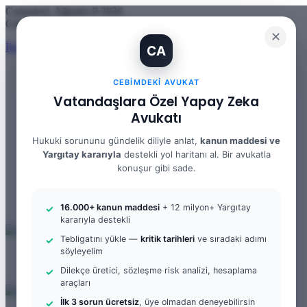
Cumartesi, Ağustos 8 2026
Güncel Makale
✕
İhtiyaç Nedeniyle Tahliye: 9. Hukuk Dairesi 2025/7083 K.
CA
CEBIMDEKI AVUKAT
Vatandaşlara Özel Yapay Zeka
Facebook
Avukatı
X
YouTube
Hukuki sorununu gündelik diliyle anlat,
kanun maddesi ve
Instagram
Yargıtay kararıyla
destekli yol haritanı al. Bir avukatla
WhatsApp
Kayıt Ol
konuşur gibi sade.
Rastgele Makale
Kenar Bölmesi
Arama yap ...
16.000+ kanun maddesi
+ 12 milyon+ Yargıtay
kararıyla destekli
Tebligatını yükle —
kritik tarihleri
ve sıradaki adımı
söyleyelim
Menü
Arama yap ...
Dilekçe üretici, sözleşme risk analizi, hesaplama
Kayıt Ol
araçları
İlk 3 sorun ücretsiz
, üye olmadan deneyebilirsin