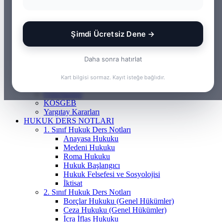
ANASAYFA
BILGI BANKASI
Borçlar Hukuku
Ceza Hukuku
Şimdi Ücretsiz Dene →
Gayrimenkul Hukuku
Medeni Hukuku
Tazminat Hukuku
Daha sonra hatırlat
İcra Hukuku
Vergi & İdare Hukuku
Kart bilgisi sormaz. Kayıt isteğe bağlıdır.
Hap Bilgi
Frenchasıng
KOSGEB
Yargıtay Kararları
HUKUK DERS NOTLARI
1. Sınıf Hukuk Ders Notları
Anayasa Hukuku
Medeni Hukuku
Roma Hukuku
Hukuk Başlangıcı
Hukuk Felsefesi ve Sosyolojisi
İktisat
2. Sınıf Hukuk Ders Notları
Borçlar Hukuku (Genel Hükümler)
Ceza Hukuku (Genel Hükümler)
İcra İflas Hukuku