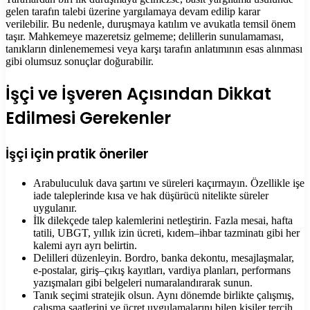
gelen tarafın talebi üzerine yargılamaya devam edilip karar
verilebilir. Bu nedenle, duruşmaya katılım ve avukatla temsil önem
taşır. Mahkemeye mazeretsiz gelmeme; delillerin sunulamaması,
tanıkların dinlenememesi veya karşı tarafın anlatımının esas alınması
gibi olumsuz sonuçlar doğurabilir.
İşçi ve İşveren Açısından Dikkat
Edilmesi Gerekenler
İşçi için pratik öneriler
Arabuluculuk dava şartını ve süreleri kaçırmayın. Özellikle işe
iade taleplerinde kısa ve hak düşürücü nitelikte süreler
uygulanır.
İlk dilekçede talep kalemlerini netleştirin. Fazla mesai, hafta
tatili, UBGT, yıllık izin ücreti, kıdem–ihbar tazminatı gibi her
kalemi ayrı ayrı belirtin.
Delilleri düzenleyin. Bordro, banka dekontu, mesajlaşmalar,
e-postalar, giriş–çıkış kayıtları, vardiya planları, performans
yazışmaları gibi belgeleri numaralandırarak sunun.
Tanık seçimi stratejik olsun. Aynı dönemde birlikte çalışmış,
çalışma saatlerini ve ücret uygulamalarını bilen kişiler tercih