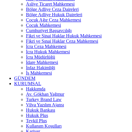
Asliye Ticaret Mahkemesi
Bölge Adliye Ceza Daireleri
Bölge Adliye Hukuk Daireleri
Çocuk Ağır Ceza Mahkemesi
Çocuk Mahkemesi
Cumhuriyet Başsavcılığı
Fikri ve Sinai Haklar Hukuk Mahkemesi
Fikri ve Sınai Haklar Ceza Mahkemesi
İcra Ceza Mahkemesi
İcra Hukuk Mahkemesi
İcra Müdürlüğü
İdare Mahkemesi
İnfaz Hakimliği
İş Mahkemesi
GÜNDEM
KURUMSAL
Hakkımda
Av. Gökhan Yağmur
Turkey Brand Law
Vilva Yazılım Ajansı
Hukuk Bankası
Hukuk Plus
Tevkil Plus
Kullanım Koşulları
Kariyer