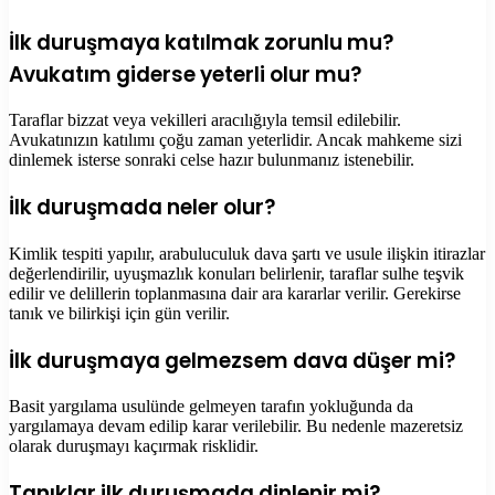
İlk duruşmaya katılmak zorunlu mu?
Avukatım giderse yeterli olur mu?
Taraflar bizzat veya vekilleri aracılığıyla temsil edilebilir.
Avukatınızın katılımı çoğu zaman yeterlidir. Ancak mahkeme sizi
dinlemek isterse sonraki celse hazır bulunmanız istenebilir.
İlk duruşmada neler olur?
Kimlik tespiti yapılır, arabuluculuk dava şartı ve usule ilişkin itirazlar
değerlendirilir, uyuşmazlık konuları belirlenir, taraflar sulhe teşvik
edilir ve delillerin toplanmasına dair ara kararlar verilir. Gerekirse
tanık ve bilirkişi için gün verilir.
İlk duruşmaya gelmezsem dava düşer mi?
Basit yargılama usulünde gelmeyen tarafın yokluğunda da
yargılamaya devam edilip karar verilebilir. Bu nedenle mazeretsiz
olarak duruşmayı kaçırmak risklidir.
Tanıklar ilk duruşmada dinlenir mi?