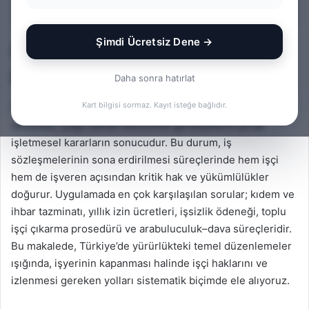
İçindekiler
Şimdi Ücretsiz Dene →
İşyerinin Kapanması Halinde
İşçi Hakları: Kapsamlı Rehber
Daha sonra hatırlat
Kart bilgisi sormaz. Kayıt isteğe bağlıdır.
İşyerinin tamamen kapanması ya da faaliyetine son
verilmesi, çoğu zaman ekonomik gerekçelerin ya da
işletmesel kararların sonucudur. Bu durum, iş
sözleşmelerinin sona erdirilmesi süreçlerinde hem işçi
hem de işveren açısından kritik hak ve yükümlülükler
doğurur. Uygulamada en çok karşılaşılan sorular; kıdem ve
ihbar tazminatı, yıllık izin ücretleri, işsizlik ödeneği, toplu
işçi çıkarma prosedürü ve arabuluculuk–dava süreçleridir.
Bu makalede, Türkiye’de yürürlükteki temel düzenlemeler
ışığında, işyerinin kapanması halinde işçi haklarını ve
izlenmesi gereken yolları sistematik biçimde ele alıyoruz.