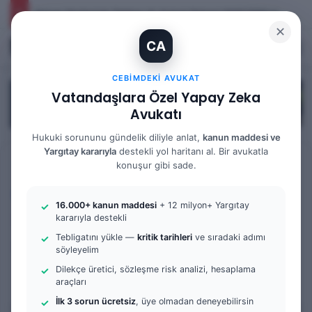
İhtiyaç Nedeniyle Tahliye: 9. Hukuk Dairesi 2025/7083 K.
✕
CA
Kayıt Ol
Arama 
M
CEBIMDEKI AVUKAT
Vatandaşlara Özel Yapay Zeka
Avukatı
Hukuki sorununu gündelik diliyle anlat,
kanun maddesi ve
Yargıtay kararıyla
destekli yol haritanı al. Bir avukatla
Anasayfa
/
Bilgi Bankası
/
İş Hukuku
konuşur gibi sade.
İş Hukuku
16.000+ kanun maddesi
+ 12 milyon+ Yargıtay
İşyerinin Kapanması
kararıyla destekli
Tebligatını yükle —
kritik tarihleri
ve sıradaki adımı
Halinde İşçi Hakları
söyleyelim
Dilekçe üretici, sözleşme risk analizi, hesaplama
0
64
6 dakika okuma süresi
araçları
İlk 3 sorun ücretsiz
, üye olmadan deneyebilirsin