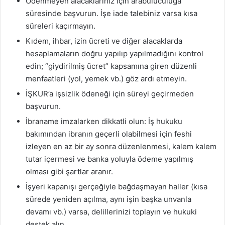
Ödenmeyen alacaklarınız için arabuluculuğa
süresinde başvurun. İşe iade talebiniz varsa kısa
süreleri kaçırmayın.
Kıdem, ihbar, izin ücreti ve diğer alacaklarda
hesaplamaların doğru yapılıp yapılmadığını kontrol
edin; “giydirilmiş ücret” kapsamına giren düzenli
menfaatleri (yol, yemek vb.) göz ardı etmeyin.
İŞKUR’a işsizlik ödeneği için süreyi geçirmeden
başvurun.
İbraname imzalarken dikkatli olun: İş hukuku
bakımından ibranın geçerli olabilmesi için feshi
izleyen en az bir ay sonra düzenlenmesi, kalem kalem
tutar içermesi ve banka yoluyla ödeme yapılmış
olması gibi şartlar aranır.
İşyeri kapanışı gerçeğiyle bağdaşmayan haller (kısa
sürede yeniden açılma, aynı işin başka unvanla
devamı vb.) varsa, delillerinizi toplayın ve hukuki
destek alın.