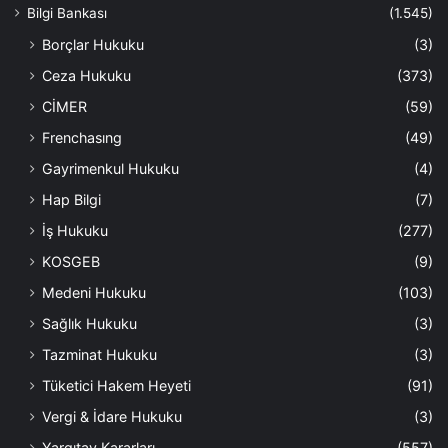
Bilgi Bankası
(1.545)
Borçlar Hukuku
(3)
Ceza Hukuku
(373)
CİMER
(59)
Frenchasıng
(49)
Gayrimenkul Hukuku
(4)
Hap Bilgi
(7)
İş Hukuku
(277)
KOSGEB
(9)
Medeni Hukuku
(103)
Sağlık Hukuku
(3)
Tazminat Hukuku
(3)
Tüketici Hakem Heyeti
(91)
Vergi & İdare Hukuku
(3)
Yargıtay Kararları
(557)