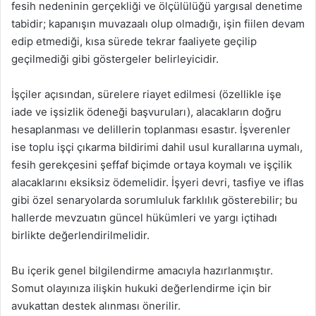
fesih nedeninin gerçekliği ve ölçülülüğü yargısal denetime
tabidir; kapanışın muvazaalı olup olmadığı, işin fiilen devam
edip etmediği, kısa sürede tekrar faaliyete geçilip
geçilmediği gibi göstergeler belirleyicidir.
İşçiler açısından, sürelere riayet edilmesi (özellikle işe
iade ve işsizlik ödeneği başvuruları), alacakların doğru
hesaplanması ve delillerin toplanması esastır. İşverenler
ise toplu işçi çıkarma bildirimi dahil usul kurallarına uymalı,
fesih gerekçesini şeffaf biçimde ortaya koymalı ve işçilik
alacaklarını eksiksiz ödemelidir. İşyeri devri, tasfiye ve iflas
gibi özel senaryolarda sorumluluk farklılık gösterebilir; bu
hallerde mevzuatın güncel hükümleri ve yargı içtihadı
birlikte değerlendirilmelidir.
Bu içerik genel bilgilendirme amacıyla hazırlanmıştır.
Somut olayınıza ilişkin hukuki değerlendirme için bir
avukattan destek alınması önerilir.