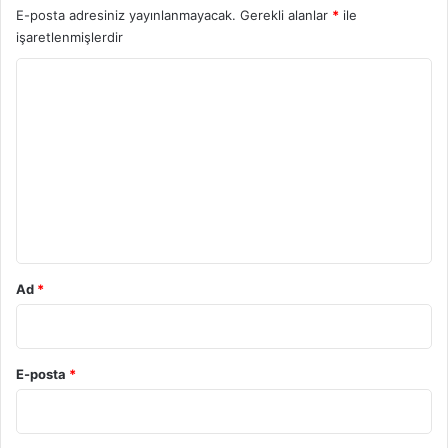
E-posta adresiniz yayınlanmayacak.
Gerekli alanlar
*
ile
işaretlenmişlerdir
Y
o
r
u
m
*
Ad
*
E-posta
*