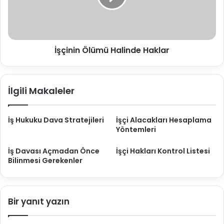
z
a
i
N
n
e
Ö
d
l
İşçinin Ölümü Halinde Haklar
i
ü
r
m
ü
H
İlgili Makaleler
a
l
i
İş Hukuku Dava Stratejileri
İşçi Alacakları Hesaplama
n
Yöntemleri
d
e
İş Davası Açmadan Önce
İşçi Hakları Kontrol Listesi
H
Bilinmesi Gerekenler
a
k
l
a
Bir yanıt yazın
r