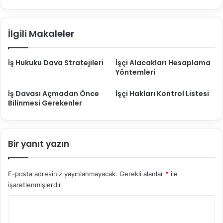
a
ş
s
m
ı
a
İlgili Makaleler
M
o
d
İş Hukuku Dava Stratejileri
İşçi Alacakları Hesaplama
e
Yöntemleri
l
i
İş Davası Açmadan Önce
İşçi Hakları Kontrol Listesi
Bilinmesi Gerekenler
Bir yanıt yazın
E-posta adresiniz yayınlanmayacak.
Gerekli alanlar
*
ile
işaretlenmişlerdir
Y
o