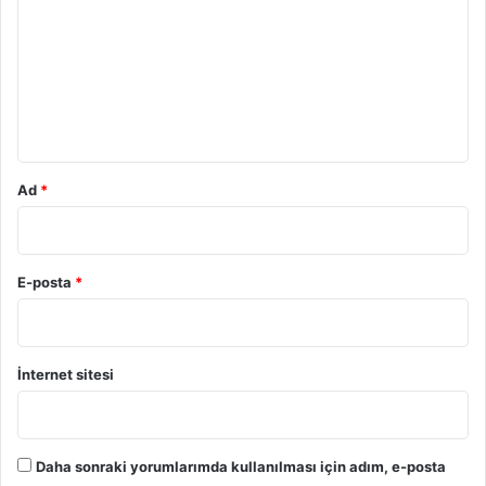
r
u
m
*
Ad
*
E-posta
*
İnternet sitesi
Daha sonraki yorumlarımda kullanılması için adım, e-posta