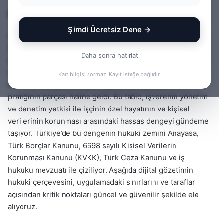
Giriş
Şimdi Ücretsiz Dene →
Çalışma hayatında dijital araçların yaygınlaşmasıyla birlikte
işyerlerinde denetim yöntemleri de değişti. Kamera
Daha sonra hatırlat
sistemleri, şirket e-postalarının denetimi, internet ve
uygulama kullanım kayıtları, GPS ile konum takibi, hatta
Kart bilgisi sormaz. Kayıt isteğe bağlıdır.
biyometrik doğrulama gibi uygulamalar gündelik iş
pratiğinin parçası haline geldi. Bu tablo, işverenin yönetim
ve denetim yetkisi ile işçinin özel hayatının ve kişisel
verilerinin korunması arasındaki hassas dengeyi gündeme
taşıyor. Türkiye’de bu dengenin hukuki zemini Anayasa,
Türk Borçlar Kanunu, 6698 sayılı Kişisel Verilerin
Korunması Kanunu (KVKK), Türk Ceza Kanunu ve iş
hukuku mevzuatı ile çiziliyor. Aşağıda dijital gözetimin
hukuki çerçevesini, uygulamadaki sınırlarını ve taraflar
açısından kritik noktaları güncel ve güvenilir şekilde ele
alıyoruz.