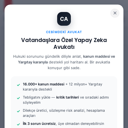
✕
CA
Kayıt Ol
Arama 
M
CEBIMDEKI AVUKAT
Vatandaşlara Özel Yapay Zeka
Avukatı
Anasayfa
/
Bilgi Bankası
/
İş Hukuku
Hukuki sorununu gündelik diliyle anlat,
kanun maddesi ve
Yargıtay kararıyla
destekli yol haritanı al. Bir avukatla
İş Hukuku
konuşur gibi sade.
Dijital Gözetim ve İşçi
16.000+ kanun maddesi
+ 12 milyon+ Yargıtay
Hakları
kararıyla destekli
Tebligatını yükle —
kritik tarihleri
ve sıradaki adımı
0
60
7 dakika okuma süresi
söyleyelim
Dilekçe üretici, sözleşme risk analizi, hesaplama
araçları
İçindekiler
İlk 3 sorun ücretsiz
, üye olmadan deneyebilirsin