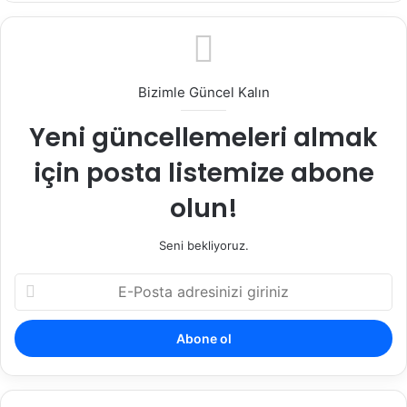
Bizimle Güncel Kalın
Yeni güncellemeleri almak
için posta listemize abone
olun!
Seni bekliyoruz.
E
-
P
o
s
t
a