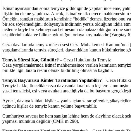
İstinaf aşamasından sonra temyize gidildiğinde yapılan inceleme, yaln
ilişkin inceleme yapılmaz. Ancak, istinaf ve ilk derece mahkemesinin va
Örneğin, sanığın mağdurun kendisine “hödük” demesi üzerine onu yaral
bir söz söylemediğini, dolayısıyla indirimin yersiz olduğunu iddia 
nedenle böyle bir kelimeyi sarf etmesinin olanaksız olduğunu öne sür
tespitlerinin akla ve bilime aykırılığını ortaya koymaktadır (Yargıtay 
Ceza davalarında temyiz müessesesi Ceza Muhakemesi Kanunu’nda (
yargılamalarında temyiz süreçleri, dayandıkları kanun hükümlerine göre 
Temyiz Süresi Kaç Gündür?
– Ceza Hukukunda Temyiz
Ceza yargılamalarında istinaf mahkemesince verilen kararların temyizi i
birlikte ilgili tarafa resmi olarak bildirilmiş olmasına bağlıdır.
Temyiz Başvurusu Kimler Tarafından Yapılabilir?
– Ceza Hukuk
Temyiz hakkı, öncelikle ceza davasında taraf olan kişilere tanınmıştır
yasal temsilcisi, eşi veya avukatı aracılığıyla da bu başvuru gerçekleştir
Ayrıca, davaya katılan kişiler – yani suçtan zarar görenler, şikayetç
üçüncü kişiler de temyiz kanun yoluna başvurabilir.
Cumhuriyet savcısı ise hem sanığın lehine hem de aleyhine olacak şe
yapması mümkün değildir (CMK m.290).