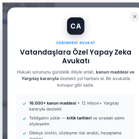
Perşembe, Ağustos 6 2026
Güncel Makale
✕
Banka Hesabımı Dolandırıcılara Kullandırdım, Başıma Ne Gelir? IBA
CA
CEBIMDEKI AVUKAT
Facebook
Vatandaşlara Özel Yapay Zeka
X
YouTube
Avukatı
Instagram
WhatsApp
Hukuki sorununu gündelik diliyle anlat,
kanun maddesi ve
Kayıt
Yargıtay kararıyla
destekli yol haritanı al. Bir avukatla
Ol
Rastgele
konuşur gibi sade.
Makale
Kenar
Bölmesi
Arama
yap
16.000+ kanun maddesi
+ 12 milyon+ Yargıtay
...
kararıyla destekli
Menü
Tebligatını yükle —
kritik tarihleri
ve sıradaki adımı
Arama
söyleyelim
yap
Kayıt
...
Ol
Dilekçe üretici, sözleşme risk analizi, hesaplama
araçları