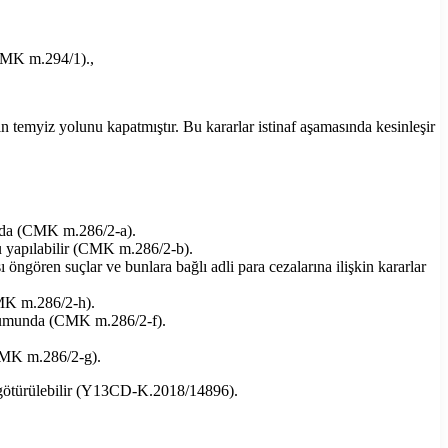
(CMK m.294/1).,
 temyiz yolunu kapatmıştır. Bu kararlar istinaf aşamasında kesinleşir
munda (CMK m.286/2-a).
ru yapılabilir (CMK m.286/2-b).
öngören suçlar ve bunlara bağlı adli para cezalarına ilişkin kararlar
(CMK m.286/2-h).
durumunda (CMK m.286/2-f).
(CMK m.286/2-g).
e götürülebilir (Y13CD-K.2018/14896).