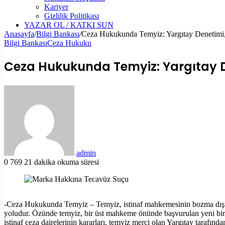
Kariyer
Gizlilik Politikası
YAZAR OL / KATKI SUN
Anasayfa
/
Bilgi Bankası
/
Ceza Hukukunda Temyiz: Yargıtay Denetimi,
Bilgi Bankası
Ceza Hukuku
Ceza Hukukunda Temyiz: Yargıtay D
Bir
e-
posta
göndermek
admin
0
769
21 dakika okuma süresi
Facebook
X
LinkedIn
Tumblr
Pinterest
Reddit
VKontakte
Odnoklassniki
Pocket
Yazdır
-Ceza Hukukunda Temyiz – Temyiz, istinaf mahkemesinin bozma dışında 
yoludur. Özünde temyiz, bir üst mahkeme önünde başvurulan yeni bir dav
istinaf ceza dairelerinin kararları, temyiz merci olan Yargıtay tarafından