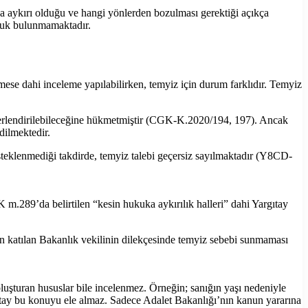
a aykırı olduğu ve hangi yönlerden bozulması gerektiği açıkça
uluk bulunmamaktadır.
lmese dahi inceleme yapılabilirken, temyiz için durum farklıdır. Temyiz
ğerlendirilebileceğine hükmetmiştir (CGK-K.2020/194, 197). Ancak
ilmektedir.
steklenmediği takdirde, temyiz talebi geçersiz sayılmaktadır (Y8CD-
m.289’da belirtilen “kesin hukuka aykırılık halleri” dahi Yargıtay
n katılan Bakanlık vekilinin dilekçesinde temyiz sebebi sunmaması
oluşturan hususlar bile incelenmez. Örneğin; sanığın yaşı nedeniyle
ıtay bu konuyu ele almaz. Sadece Adalet Bakanlığı’nın kanun yararına