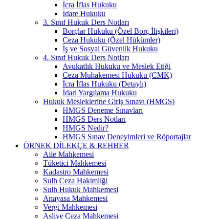
İcra İflas Hukuku
İdare Hukuku
3. Sınıf Hukuk Ders Notları
Borçlar Hukuku (Özel Borç İlişkileri)
Ceza Hukuku (Özel Hükümler)
İş ve Sosyal Güvenlik Hukuku
4. Sınıf Hukuk Ders Notları
Avukatlık Hukuku ve Meslek Etiği
Ceza Muhakemesi Hukuku (CMK)
İcra İflas Hukuku (Detaylı)
İdari Yargılama Hukuku
Hukuk Mesleklerine Giriş Sınavı (HMGS)
HMGS Deneme Sınavları
HMGS Ders Notları
HMGS Nedir?
HMGS Sınav Deneyimleri ve Röportajlar
ÖRNEK DILEKÇE & REHBER
Aile Mahkemesi
Tüketici Mahkemesi
Kadastro Mahkemesi
Sulh Ceza Hakimliği
Sulh Hukuk Mahkemesi
Anayasa Mahkemesi
Vergi Mahkemesi
Asliye Ceza Mahkemesi