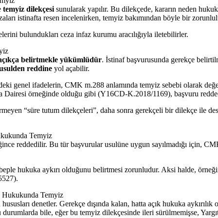
myiz
e
temyiz dilekçesi
sunularak yapılır. Bu dilekçede, kararın neden hukuk
aları istinafta resen incelenirken, temyiz bakımından böyle bir zorunl
rini bulundukları ceza infaz kurumu aracılığıyla iletebilirler.
yiz
 açıkça belirtmekle yükümlüdür
. İstinaf başvurusunda gerekçe belirti
usulden reddine
yol açabilir.
ndeki genel ifadelerin, CMK m.288 anlamında temyiz sebebi olarak de
za Dairesi örneğinde olduğu gibi (Y16CD-K.2018/1169), başvuru redded
eyen “süre tutum dilekçeleri”, daha sonra gerekçeli bir dilekçe ile de
kukunda Temyiz
ce reddedilir. Bu tür başvurular usulüne uygun sayılmadığı için, CMK 
eple hukuka aykırı olduğunu belirtmesi zorunludur. Aksi halde, örneği
5527).
 Hukukunda Temyiz
 hususları denetler. Gerekçe dışında kalan, hatta açık hukuka aykırılık 
durumlarda bile, eğer bu temyiz dilekçesinde ileri sürülmemişse, Yarg