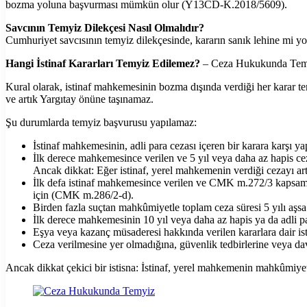
bozma yoluna başvurması mümkün olur (Y13CD-K.2018/5609).
Savcının Temyiz Dilekçesi Nasıl Olmalıdır?
Cumhuriyet savcısının temyiz dilekçesinde, kararın sanık lehine mi yo
Hangi İstinaf Kararları Temyiz Edilemez?
– Ceza Hukukunda Tem
Kural olarak, istinaf mahkemesinin bozma dışında verdiği her karar te
ve artık Yargıtay önüne taşınamaz.
Şu durumlarda temyiz başvurusu yapılamaz:
İstinaf mahkemesinin, adli para cezası içeren bir karara karşı
İlk derece mahkemesince verilen ve 5 yıl veya daha az hapis ce
Ancak dikkat: Eğer istinaf, yerel mahkemenin verdiği cezayı ar
İlk defa istinaf mahkemesince verilen ve CMK m.272/3 kapsamı dış
için (CMK m.286/2-d).
Birden fazla suçtan mahkûmiyetle toplam ceza süresi 5 yılı aşsa 
İlk derece mahkemesinin 10 yıl veya daha az hapis ya da adli p
Eşya veya kazanç müsaderesi hakkında verilen kararlara dair i
Ceza verilmesine yer olmadığına, güvenlik tedbirlerine veya dav
Ancak dikkat çekici bir istisna: İstinaf, yerel mahkemenin mahkûmiye