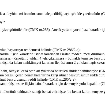
ksa aleyhine mi bozulmasının talep edildiği açık şekilde yazılmalıdır 
yiz
myize götürülebilir (CMK m.286). Ancak yasa koyucu, bazı kararlar için
 yapılan başvuruyu reddetmesi halinde (CMK m.286/2-a).
zasına ilişkin kararların istinaf tarafından esastan reddedilmesi duru
tırmışsa – örneğin 3 yıldan 4 yıla çıkarmışsa – bu halde temyize başvu
ında kalan mahkûmiyet kararları ile; üst sınırı 2 yıl olan hapis cezası 
dahi, bireysel ceza oranları yukarıda belirtilen sınırlar dahilindeyse 
ara cezası içeren beraat kararlarına karşı istinaf başvurusunun reddi 
stinaf başvurusunun reddi halinde (CMK m.286/2-e).
anın düşmesine ilişkin istinaf kararları için de temyiz yolu kapalıdır 
t hükmünü kaldırarak sanığı beraat ettirmişse, bu beraat kararı temyiz