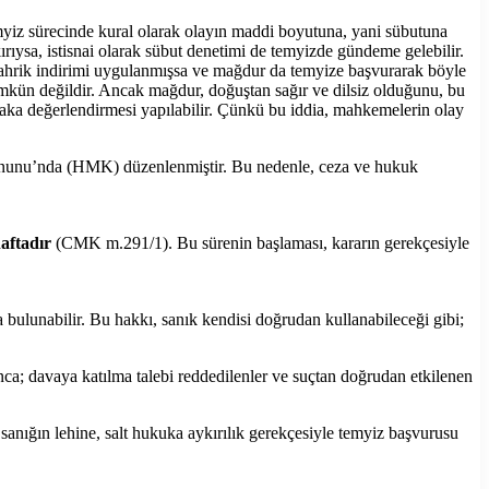
emyiz sürecinde kural olarak olayın maddi boyutuna, yani sübutuna
ırıysa, istisnai olarak sübut denetimi de temyizde gündeme gelebilir.
 tahrik indirimi uygulanmışsa ve mağdur da temyize başvurarak böyle
mkün değildir. Ancak mağdur, doğuştan sağır ve dilsiz olduğunu, bu
vaka değerlendirmesi yapılabilir. Çünkü bu iddia, mahkemelerin olay
unu’nda (HMK) düzenlenmiştir. Bu nedenle, ceza ve hukuk
haftadır
(CMK m.291/1). Bu sürenin başlaması, kararın gerekçesiyle
 bulunabilir. Bu hakkı, sanık kendisi doğrudan kullanabileceği gibi;
nca; davaya katılma talebi reddedilenler ve suçtan doğrudan etkilenen
nığın lehine, salt hukuka aykırılık gerekçesiyle temyiz başvurusu