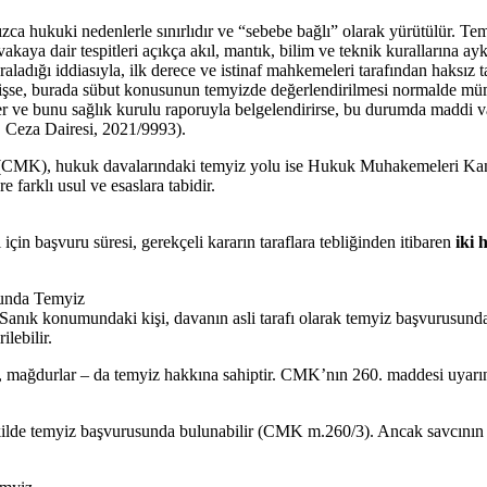
ızca hukuki nedenlerle sınırlıdır ve “sebebe bağlı” olarak yürütülür. T
kaya dair tespitleri açıkça akıl, mantık, bilim ve teknik kurallarına ayk
adığı iddiasıyla, ilk derece ve istinaf mahkemeleri tarafından haksız
etmişse, burada sübut konusunun temyizde değerlendirilmesi normalde mü
er ve bunu sağlık kurulu raporuyla belgelendirirse, bu durumda maddi 
6. Ceza Dairesi, 2021/9993).
CMK), hukuk davalarındaki temyiz yolu ise Hukuk Muhakemeleri Kan
farklı usul ve esaslara tabidir.
çin başvuru süresi, gerekçeli kararın taraflara tebliğinden itibaren
iki 
unda Temyiz
. Sanık konumundaki kişi, davanın asli tarafı olarak temyiz başvurusunda
ilebilir.
iler, mağdurlar – da temyiz hakkına sahiptir. CMK’nın 260. maddesi uyarı
kilde temyiz başvurusunda bulunabilir (CMK m.260/3). Ancak savcının sa