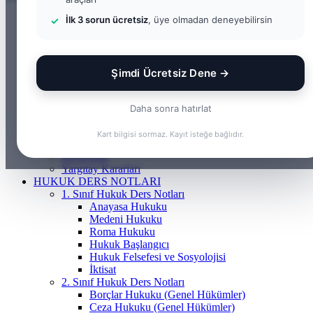
ANASAYFA
İlk 3 sorun ücretsiz
, üye olmadan deneyebilirsin
BILGI BANKASI
Borçlar Hukuku
Ceza Hukuku
Gayrimenkul Hukuku
Şimdi Ücretsiz Dene →
Medeni Hukuku
Tazminat Hukuku
İcra Hukuku
Daha sonra hatırlat
Vergi & İdare Hukuku
Hap Bilgi
Kart bilgisi sormaz. Kayıt isteğe bağlıdır.
Frenchasıng
KOSGEB
Yargıtay Kararları
HUKUK DERS NOTLARI
1. Sınıf Hukuk Ders Notları
Anayasa Hukuku
Medeni Hukuku
Roma Hukuku
Hukuk Başlangıcı
Hukuk Felsefesi ve Sosyolojisi
İktisat
2. Sınıf Hukuk Ders Notları
Borçlar Hukuku (Genel Hükümler)
Ceza Hukuku (Genel Hükümler)