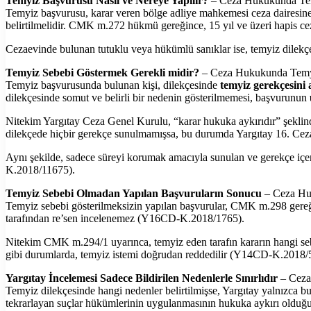
Temyiz Başvurusu Nasıl ve Nereye Yapılır?
– Ceza Hukukunda Te
Temyiz başvurusu, karar veren bölge adliye mahkemesi ceza dairesin
belirtilmelidir. CMK m.272 hükmü gereğince, 15 yıl ve üzeri hapis cez
Cezaevinde bulunan tutuklu veya hükümlü sanıklar ise, temyiz dilekçele
Temyiz Sebebi Göstermek Gerekli midir?
– Ceza Hukukunda Tem
Temyiz başvurusunda bulunan kişi, dilekçesinde
temyiz gerekçesini
dilekçesinde somut ve belirli bir nedenin gösterilmemesi, başvurunun
Nitekim Yargıtay Ceza Genel Kurulu, “karar hukuka aykırıdır” şekli
dilekçede hiçbir gerekçe sunulmamışsa, bu durumda Yargıtay 16. Ce
Aynı şekilde, sadece süreyi korumak amacıyla sunulan ve gerekçe içerm
K.2018/11675).
Temyiz Sebebi Olmadan Yapılan Başvuruların Sonucu
– Ceza Hu
Temyiz sebebi gösterilmeksizin yapılan başvurular, CMK m.298 gereğin
tarafından re’sen incelenemez (Y16CD-K.2018/1765).
Nitekim CMK m.294/1 uyarınca, temyiz eden tarafın kararın hangi seb
gibi durumlarda, temyiz istemi doğrudan reddedilir (Y14CD-K.2018/
Yargıtay İncelemesi Sadece Bildirilen Nedenlerle Sınırlıdır
– Ceza
Temyiz dilekçesinde hangi nedenler belirtilmişse, Yargıtay yalnızca bu
tekrarlayan suçlar hükümlerinin uygulanmasının hukuka aykırı olduğu 