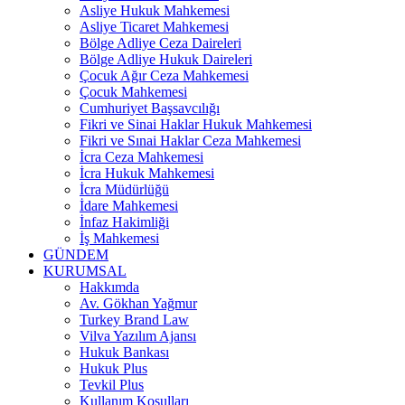
Asliye Hukuk Mahkemesi
Asliye Ticaret Mahkemesi
Bölge Adliye Ceza Daireleri
Bölge Adliye Hukuk Daireleri
Çocuk Ağır Ceza Mahkemesi
Çocuk Mahkemesi
Cumhuriyet Başsavcılığı
Fikri ve Sinai Haklar Hukuk Mahkemesi
Fikri ve Sınai Haklar Ceza Mahkemesi
İcra Ceza Mahkemesi
İcra Hukuk Mahkemesi
İcra Müdürlüğü
İdare Mahkemesi
İnfaz Hakimliği
İş Mahkemesi
GÜNDEM
KURUMSAL
Hakkımda
Av. Gökhan Yağmur
Turkey Brand Law
Vilva Yazılım Ajansı
Hukuk Bankası
Hukuk Plus
Tevkil Plus
Kullanım Koşulları