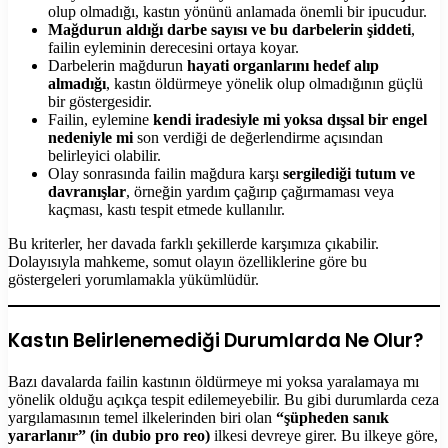
olup olmadığı, kastın yönünü anlamada önemli bir ipucudur.
Mağdurun aldığı darbe sayısı ve bu darbelerin şiddeti
,
failin eyleminin derecesini ortaya koyar.
Darbelerin mağdurun
hayati organlarını hedef alıp
almadığı
, kastın öldürmeye yönelik olup olmadığının güçlü
bir göstergesidir.
Failin, eylemine
kendi iradesiyle mi yoksa dışsal bir engel
nedeniyle mi
son verdiği de değerlendirme açısından
belirleyici olabilir.
Olay sonrasında failin mağdura karşı
sergilediği tutum ve
davranışlar
, örneğin yardım çağırıp çağırmaması veya
kaçması, kastı tespit etmede kullanılır.
Bu kriterler, her davada farklı şekillerde karşımıza çıkabilir.
Dolayısıyla mahkeme, somut olayın özelliklerine göre bu
göstergeleri yorumlamakla yükümlüdür.
Kastın Belirlenemediği Durumlarda Ne Olur?
Bazı davalarda failin kastının öldürmeye mi yoksa yaralamaya mı
yönelik olduğu açıkça tespit edilemeyebilir. Bu gibi durumlarda ceza
yargılamasının temel ilkelerinden biri olan
“şüpheden sanık
yararlanır” (in dubio pro reo)
ilkesi devreye girer. Bu ilkeye göre,