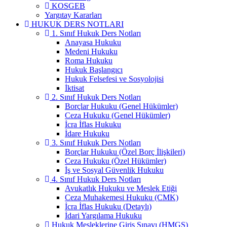
KOSGEB
Yargıtay Kararları
HUKUK DERS NOTLARI
1. Sınıf Hukuk Ders Notları
Anayasa Hukuku
Medeni Hukuku
Roma Hukuku
Hukuk Başlangıcı
Hukuk Felsefesi ve Sosyolojisi
İktisat
2. Sınıf Hukuk Ders Notları
Borçlar Hukuku (Genel Hükümler)
Ceza Hukuku (Genel Hükümler)
İcra İflas Hukuku
İdare Hukuku
3. Sınıf Hukuk Ders Notları
Borçlar Hukuku (Özel Borç İlişkileri)
Ceza Hukuku (Özel Hükümler)
İş ve Sosyal Güvenlik Hukuku
4. Sınıf Hukuk Ders Notları
Avukatlık Hukuku ve Meslek Etiği
Ceza Muhakemesi Hukuku (CMK)
İcra İflas Hukuku (Detaylı)
İdari Yargılama Hukuku
Hukuk Mesleklerine Giriş Sınavı (HMGS)