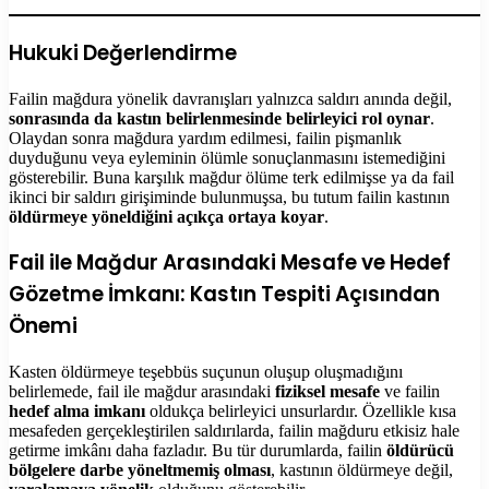
Hukuki Değerlendirme
Failin mağdura yönelik davranışları yalnızca saldırı anında değil,
sonrasında da kastın belirlenmesinde belirleyici rol oynar
.
Olaydan sonra mağdura yardım edilmesi, failin pişmanlık
duyduğunu veya eyleminin ölümle sonuçlanmasını istemediğini
gösterebilir. Buna karşılık mağdur ölüme terk edilmişse ya da fail
ikinci bir saldırı girişiminde bulunmuşsa, bu tutum failin kastının
öldürmeye yöneldiğini açıkça ortaya koyar
.
Fail ile Mağdur Arasındaki Mesafe ve Hedef
Gözetme İmkanı: Kastın Tespiti Açısından
Önemi
Kasten öldürmeye teşebbüs suçunun oluşup oluşmadığını
belirlemede, fail ile mağdur arasındaki
fiziksel mesafe
ve failin
hedef alma imkanı
oldukça belirleyici unsurlardır. Özellikle kısa
mesafeden gerçekleştirilen saldırılarda, failin mağduru etkisiz hale
getirme imkânı daha fazladır. Bu tür durumlarda, failin
öldürücü
bölgelere darbe yöneltmemiş olması
, kastının öldürmeye değil,