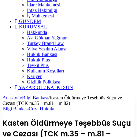
İdare Mahkemesi
İnfaz Hakimliği
İş Mahkemesi
GÜNDEM
KURUMSAL
Hakkımda
Av. Gökhan Yağmur
Turkey Brand Law
Vilva Yazılım Ajansı
Hukuk Bankası
Hukuk Plus
Tevkil Plus
Kullanım Koşulları
Kariyer
Gizlilik Politikası
YAZAR OL / KATKI SUN
Anasayfa
/
Bilgi Bankası
/
Kasten Öldürmeye Teşebbüs Suçu ve
Cezası (TCK m.35 – m.81 – m.82)
Bilgi Bankası
Ceza Hukuku
Kasten Öldürmeye Teşebbüs Suçu
ve Cezası (TCK m.35 – m.81 –