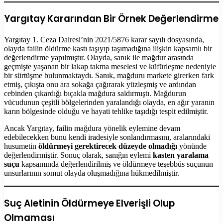
Yargıtay Kararından Bir Örnek Değerlendirme
Yargıtay 1. Ceza Dairesi’nin 2021/5876 karar sayılı dosyasında,
olayda failin öldürme kastı taşıyıp taşımadığına ilişkin kapsamlı bir
değerlendirme yapılmıştır. Olayda, sanık ile mağdur arasında
geçmişte yaşanan bir lakap takma meselesi ve küfürleşme nedeniyle
bir sürtüşme bulunmaktaydı. Sanık, mağduru markete girerken fark
etmiş, çıkışta onu ara sokağa çağırarak yüzleşmiş ve ardından
cebinden çıkardığı bıçakla mağdura saldırmıştı. Mağdurun
vücudunun çeşitli bölgelerinden yaralandığı olayda, en ağır yaranın
karın bölgesinde olduğu ve hayati tehlike taşıdığı tespit edilmiştir.
Ancak Yargıtay, failin mağdura yönelik eylemine devam
edebilecekken bunu kendi iradesiyle sonlandırmasını, aralarındaki
husumetin
öldürmeyi gerektirecek düzeyde olmadığı
yönünde
değerlendirmiştir. Sonuç olarak, sanığın eylemi
kasten yaralama
suçu
kapsamında değerlendirilmiş ve öldürmeye teşebbüs suçunun
unsurlarının somut olayda oluşmadığına hükmedilmiştir.
Suç Aletinin Öldürmeye Elverişli Olup
Olmaması