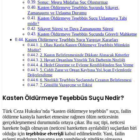
Sonuç: Meşru Müdafaa Suç Oluşturmaz
Kasten Öldürmeye Teşebbüs Suçunda Şikayet,
Zamanaşımı ve Uzlaşma Durumu
Kasten Öldürmeye Teşebbüs Suçu Uzlaşmaya Tabi
midir?
Şikayet Süresi ve Dava Zamanaşımı Süresi
Kasten Öldürmeye Teşebbüs Suçunda Görevli Mahkeme
Kasten Öldürmeye Teşebbüs Suçu Yargıtay Kararları
1. Olası Kastla Kasten Öldürmeye Teşebbüs Mümkün
Müdür?
2. Kastın Belirlenmesinde Dikkate Alınacak Kriterler
3. Hayati Organlara Yönelik Tek Darbenin Niteliği
4. Hedef Gözetme ve Eyleme Kendiliğinden Son Verme
5. Ciddi Zarar ve Organ Kaybına Yol Açan Eylemlerde
Değerlendirme
6. Nitelikli Teşebbüs Suçlarında Cezanın Belirlenmesi
7. Gönüllü Vazgeçme ve Etkisi
Kasten Öldürmeye Teşebbüs Suçu Nedir?
Türk Ceza Hukuku’nda “kasten öldürmeye teşebbüs” suçu, failin
öldürme kastıyla hareket etmesine rağmen ölüm neticesinin
gerçekleşmemesi durumunda ortaya çıkar. Bu suç tipi, neticesi
harekete bağlı olmayan (neticesi hareketten ayrılabilir) suçlardan biri
olduğu için
teşebbüse elverişli
kabul edilmektedir. Yani, failin
eylemi mağdurun hayatına son verebilecek nitelikte olmasına