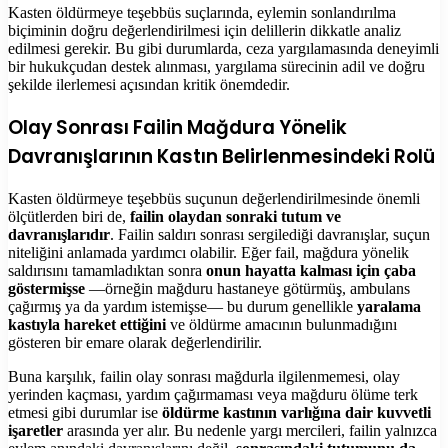
Kasten öldürmeye teşebbüs suçlarında, eylemin sonlandırılma
biçiminin doğru değerlendirilmesi için delillerin dikkatle analiz
edilmesi gerekir. Bu gibi durumlarda, ceza yargılamasında deneyimli
bir hukukçudan destek alınması, yargılama sürecinin adil ve doğru
şekilde ilerlemesi açısından kritik önemdedir.
Olay Sonrası Failin Mağdura Yönelik
Davranışlarının Kastın Belirlenmesindeki Rolü
Kasten öldürmeye teşebbüs suçunun değerlendirilmesinde önemli
ölçütlerden biri de,
failin olaydan sonraki tutum ve
davranışlarıdır
. Failin saldırı sonrası sergilediği davranışlar, suçun
niteliğini anlamada yardımcı olabilir. Eğer fail, mağdura yönelik
saldırısını tamamladıktan sonra
onun hayatta kalması için çaba
göstermişse
—örneğin mağduru hastaneye götürmüş, ambulans
çağırmış ya da yardım istemişse— bu durum genellikle
yaralama
kastıyla hareket ettiğini
ve öldürme amacının bulunmadığını
gösteren bir emare olarak değerlendirilir.
Buna karşılık, failin olay sonrası mağdurla ilgilenmemesi, olay
yerinden kaçması, yardım çağırmaması veya mağduru ölüme terk
etmesi gibi durumlar ise
öldürme kastının varlığına dair kuvvetli
işaretler
arasında yer alır. Bu nedenle yargı mercileri, failin yalnızca