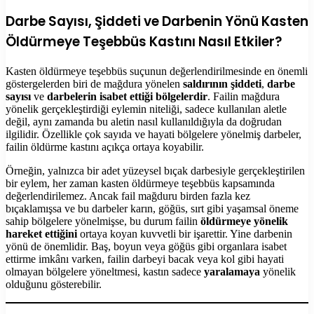
Darbe Sayısı, Şiddeti ve Darbenin Yönü Kasten
Öldürmeye Teşebbüs Kastını Nasıl Etkiler?
Kasten öldürmeye teşebbüs suçunun değerlendirilmesinde en önemli
göstergelerden biri de mağdura yönelen
saldırının şiddeti
,
darbe
sayısı
ve
darbelerin isabet ettiği bölgelerdir
. Failin mağdura
yönelik gerçekleştirdiği eylemin niteliği, sadece kullanılan aletle
değil, aynı zamanda bu aletin nasıl kullanıldığıyla da doğrudan
ilgilidir. Özellikle çok sayıda ve hayati bölgelere yönelmiş darbeler,
failin öldürme kastını açıkça ortaya koyabilir.
Örneğin, yalnızca bir adet yüzeysel bıçak darbesiyle gerçekleştirilen
bir eylem, her zaman kasten öldürmeye teşebbüs kapsamında
değerlendirilemez. Ancak fail mağduru birden fazla kez
bıçaklamışsa ve bu darbeler karın, göğüs, sırt gibi yaşamsal öneme
sahip bölgelere yönelmişse, bu durum failin
öldürmeye yönelik
hareket ettiğini
ortaya koyan kuvvetli bir işarettir. Yine darbenin
yönü de önemlidir. Baş, boyun veya göğüs gibi organlara isabet
ettirme imkânı varken, failin darbeyi bacak veya kol gibi hayati
olmayan bölgelere yöneltmesi, kastın sadece
yaralamaya
yönelik
olduğunu gösterebilir.