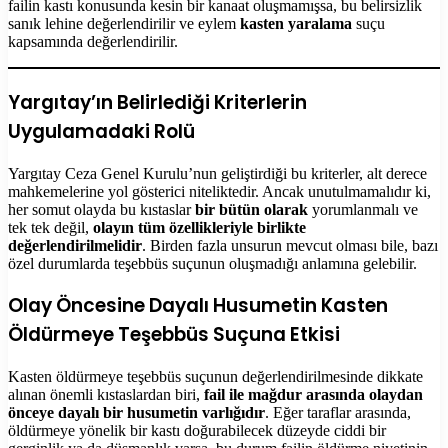
failin kastı konusunda kesin bir kanaat oluşmamışsa, bu belirsizlik
sanık lehine değerlendirilir ve eylem
kasten yaralama
suçu
kapsamında değerlendirilir.
Yargıtay’ın Belirlediği Kriterlerin
Uygulamadaki Rolü
Yargıtay Ceza Genel Kurulu’nun geliştirdiği bu kriterler, alt derece
mahkemelerine yol gösterici niteliktedir. Ancak unutulmamalıdır ki,
her somut olayda bu kıstaslar
bir bütün olarak
yorumlanmalı ve
tek tek değil,
olayın tüm özellikleriyle birlikte
değerlendirilmelidir
. Birden fazla unsurun mevcut olması bile, bazı
özel durumlarda teşebbüs suçunun oluşmadığı anlamına gelebilir.
Olay Öncesine Dayalı Husumetin Kasten
Öldürmeye Teşebbüs Suçuna Etkisi
Kasten öldürmeye teşebbüs suçunun değerlendirilmesinde dikkate
alınan önemli kıstaslardan biri,
fail ile mağdur arasında olaydan
önceye dayalı bir husumetin varlığıdır
. Eğer taraflar arasında,
öldürmeye yönelik bir kastı doğurabilecek düzeyde ciddi bir