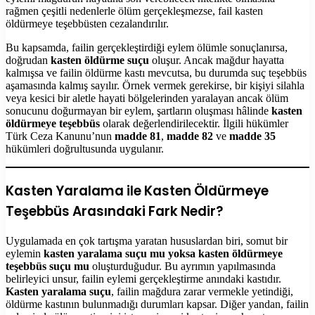
rağmen çeşitli nedenlerle ölüm gerçekleşmezse, fail kasten
öldürmeye teşebbüsten cezalandırılır.
Bu kapsamda, failin gerçekleştirdiği eylem ölümle sonuçlanırsa,
doğrudan
kasten öldürme suçu
oluşur. Ancak mağdur hayatta
kalmışsa ve failin öldürme kastı mevcutsa, bu durumda suç teşebbüs
aşamasında kalmış sayılır. Örnek vermek gerekirse, bir kişiyi silahla
veya kesici bir aletle hayati bölgelerinden yaralayan ancak ölüm
sonucunu doğurmayan bir eylem, şartların oluşması hâlinde
kasten
öldürmeye teşebbüs
olarak değerlendirilecektir. İlgili hükümler
Türk Ceza Kanunu’nun
madde 81
,
madde 82
ve
madde 35
hükümleri doğrultusunda uygulanır.
Kasten Yaralama ile Kasten Öldürmeye
Teşebbüs Arasındaki Fark Nedir?
Uygulamada en çok tartışma yaratan hususlardan biri, somut bir
eylemin
kasten yaralama suçu mu yoksa kasten öldürmeye
teşebbüs suçu mu
oluşturduğudur. Bu ayrımın yapılmasında
belirleyici unsur, failin eylemi gerçekleştirme anındaki kastıdır.
Kasten yaralama suçu
, failin mağdura zarar vermekle yetindiği,
öldürme kastının bulunmadığı durumları kapsar. Diğer yandan, failin