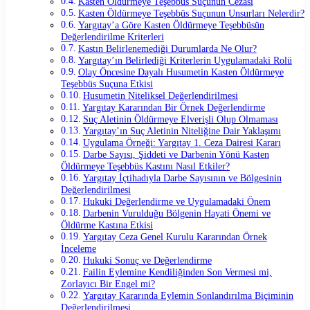
Kasten Öldürmeye Teşebbüs Suçunun Cezası
Kasten Öldürmeye Teşebbüs Suçunun Unsurları Nelerdir?
Yargıtay’a Göre Kasten Öldürmeye Teşebbüsün
Değerlendirilme Kriterleri
Kastın Belirlenemediği Durumlarda Ne Olur?
Yargıtay’ın Belirlediği Kriterlerin Uygulamadaki Rolü
Olay Öncesine Dayalı Husumetin Kasten Öldürmeye
Teşebbüs Suçuna Etkisi
Husumetin Niteliksel Değerlendirilmesi
Yargıtay Kararından Bir Örnek Değerlendirme
Suç Aletinin Öldürmeye Elverişli Olup Olmaması
Yargıtay’ın Suç Aletinin Niteliğine Dair Yaklaşımı
Uygulama Örneği: Yargıtay 1. Ceza Dairesi Kararı
Darbe Sayısı, Şiddeti ve Darbenin Yönü Kasten
Öldürmeye Teşebbüs Kastını Nasıl Etkiler?
Yargıtay İçtihadıyla Darbe Sayısının ve Bölgesinin
Değerlendirilmesi
Hukuki Değerlendirme ve Uygulamadaki Önem
Darbenin Vurulduğu Bölgenin Hayati Önemi ve
Öldürme Kastına Etkisi
Yargıtay Ceza Genel Kurulu Kararından Örnek
İnceleme
Hukuki Sonuç ve Değerlendirme
Failin Eylemine Kendiliğinden Son Vermesi mi,
Zorlayıcı Bir Engel mi?
Yargıtay Kararında Eylemin Sonlandırılma Biçiminin
Değerlendirilmesi