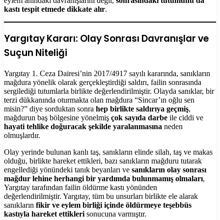
eylem anındaki davranışlarını değil,
sonrasındaki tutumunu da
kastı tespit etmede dikkate alır
.
Yargıtay Kararı: Olay Sonrası Davranışlar ve
Suçun Niteliği
Yargıtay 1. Ceza Dairesi’nin 2017/4917 sayılı kararında, sanıkların
mağdura yönelik olarak gerçekleştirdiği saldırı, failin sonrasında
sergilediği tutumlarla birlikte değerlendirilmiştir. Olayda sanıklar, bir
terzi dükkanında oturmakta olan mağdura “Sincar’ın oğlu sen
misin?” diye sorduktan sonra
hep birlikte saldırıya geçmiş
,
mağdurun baş bölgesine yönelmiş
çok sayıda darbe
ile ciddi ve
hayati tehlike doğuracak şekilde yaralanmasına
neden
olmuşlardır.
Olay yerinde bulunan kanlı taş, sanıkların elinde silah, taş ve makas
olduğu, birlikte hareket ettikleri, bazı sanıkların mağduru tutarak
engellediği yönündeki tanık beyanları ve
sanıkların olay sonrası
mağdur lehine herhangi bir yardımda bulunmamış olmaları
,
Yargıtay tarafından failin öldürme kastı yönünden
değerlendirilmiştir. Yargıtay, tüm bu unsurları birlikte ele alarak
sanıkların
fikir ve eylem birliği içinde öldürmeye teşebbüs
kastıyla hareket ettikleri
sonucuna varmıştır.