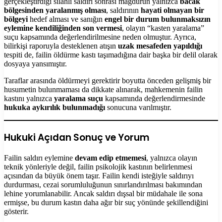
gerçekleştirdiği silahlı saldırı sonrası mağdurun yalnızca
bacak
bölgesinden yaralanmış olması
, saldırının
hayati olmayan bir
bölgeyi
hedef alması ve sanığın
engel bir durum bulunmaksızın
eylemine kendiliğinden son vermesi
, olayın “kasten yaralama”
suçu kapsamında değerlendirilmesine neden olmuştur. Ayrıca,
bilirkişi raporuyla desteklenen atışın
uzak mesafeden yapıldığı
tespiti de, failin öldürme kastı taşımadığına dair başka bir delil olarak
dosyaya yansımıştır.
Taraflar arasında öldürmeyi gerektirir boyutta önceden gelişmiş bir
husumetin bulunmaması da dikkate alınarak, mahkemenin failin
kastını yalnızca
yaralama suçu
kapsamında değerlendirmesinde
hukuka aykırılık bulunmadığı
sonucuna varılmıştır.
Hukuki Açıdan Sonuç ve Yorum
Failin saldırı eylemine
devam edip etmemesi
, yalnızca olayın
teknik yönleriyle değil, failin psikolojik kastının belirlenmesi
açısından da büyük önem taşır. Failin kendi isteğiyle saldırıyı
durdurması, cezai sorumluluğunun sınırlandırılması bakımından
lehine yorumlanabilir. Ancak saldırı dışsal bir müdahale ile sona
ermişse, bu durum kastın daha ağır bir suç yönünde şekillendiğini
gösterir.