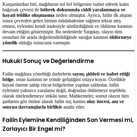
Kurşunlardan biri, mağdurun sol bel bölgesine isabet ederek kalın
bağırsak çevresi ile
böbrek dokusunda ciddi yaralanmaya ve
hayati tehlike oluşmasına
neden olmuştur. Ayrıca, failin ilk atıştan
sonra çevreden gelen birinin müdahalesine rağmen tekrar ateş
etmesi, eylemini kendi iradesiyle sürdürdüğünü ve öldürme kastının
devam ettiğini göstermiştir. Bu nedenlerle Yargıtay, olayın tüm
unsurları bir arada değerlendirildiğinde sanığın kastının
öldürmeye
yönelik
olduğu sonucuna varmıştır.
Hukuki Sonuç ve Değerlendirme
Failin mağdura yönelttiği darbelerin
sayısı, şiddeti ve isabet ettiği
bölge
, onun kastının ne yönde geliştiğini ortaya koyar. Özellikle
hayati öneme sahip vücut bölgelerine yapılan saldırılar, failin
eylemini yalnızca yaralama değil, doğrudan öldürmeye teşebbüs
olarak nitelendirmeye imkân tanır. Mahkemeler, somut olayın tüm
şartlarını göz önüne alarak failin suç kastını
olay öncesi, anı ve
sonrası davranışlarla birlikte
analiz eder.
Failin Eylemine Kendiliğinden Son Vermesi mi,
Zorlayıcı Bir Engel mi?