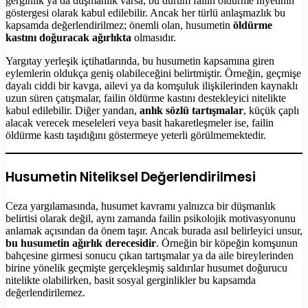
gerginlik ya da düşmanlık varsa, bu durum failin öldürme niyetinin
göstergesi olarak kabul edilebilir. Ancak her türlü anlaşmazlık bu
kapsamda değerlendirilmez; önemli olan, husumetin
öldürme
kastını doğuracak ağırlıkta
olmasıdır.
Yargıtay yerleşik içtihatlarında, bu husumetin kapsamına giren
eylemlerin oldukça geniş olabileceğini belirtmiştir. Örneğin, geçmişe
dayalı ciddi bir kavga, ailevi ya da komşuluk ilişkilerinden kaynaklı
uzun süren çatışmalar, failin öldürme kastını destekleyici nitelikte
kabul edilebilir. Diğer yandan,
anlık sözlü tartışmalar
, küçük çaplı
alacak verecek meseleleri veya basit hakaretleşmeler ise, failin
öldürme kastı taşıdığını göstermeye yeterli görülmemektedir.
Husumetin Niteliksel Değerlendirilmesi
Ceza yargılamasında, husumet kavramı yalnızca bir düşmanlık
belirtisi olarak değil, aynı zamanda failin psikolojik motivasyonunu
anlamak açısından da önem taşır. Ancak burada asıl belirleyici unsur,
bu husumetin ağırlık derecesidir
. Örneğin bir köpeğin komşunun
bahçesine girmesi sonucu çıkan tartışmalar ya da aile bireylerinden
birine yönelik geçmişte gerçekleşmiş saldırılar husumet doğurucu
nitelikte olabilirken, basit sosyal gerginlikler bu kapsamda
değerlendirilemez.