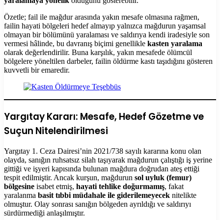
yaralamaya yönelik
olduğunu gösterebilir.
Özetle; fail ile mağdur arasında yakın mesafe olmasına rağmen,
failin hayati bölgeleri hedef almayıp yalnızca mağdurun yaşamsal
olmayan bir bölümünü yaralaması ve saldırıya kendi iradesiyle son
vermesi hâlinde, bu davranış biçimi genellikle
kasten yaralama
olarak değerlendirilir. Buna karşılık, yakın mesafede ölümcül
bölgelere yöneltilen darbeler, failin öldürme kastı taşıdığını gösteren
kuvvetli bir emaredir.
Yargıtay Kararı: Mesafe, Hedef Gözetme ve
Suçun Nitelendirilmesi
Yargıtay 1. Ceza Dairesi’nin 2021/738 sayılı kararına konu olan
olayda, sanığın ruhsatsız silah taşıyarak mağdurun çalıştığı iş yerine
gittiği ve işyeri kapısında bulunan mağdura doğrudan ateş ettiği
tespit edilmiştir. Ancak kurşun, mağdurun
sol uyluk (femur)
bölgesine
isabet etmiş,
hayati tehlike doğurmamış
, fakat
yaralanma
basit tıbbi müdahale ile giderilemeyecek
nitelikte
olmuştur. Olay sonrası sanığın bölgeden ayrıldığı ve saldırıyı
sürdürmediği anlaşılmıştır.