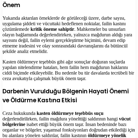
Önem
Yukarıda aktarılan örneklerde de görüleceği üzere, darbe sayısı,
uygulama şiddeti ve vücuttaki hedeflenen noktalar, failin kastını
çözümlemede
kritik öneme sahiptir
. Mahkemeler bu unsurları
olayın bağlamında değerlendirirken, yalnızca mağdurun aldığı yara
sayısını değil, failin eylemi gerçekleştirme biçimini, devam edip
etmeme iradesini ve olay sonrasındaki davranışlarını da bütüncül
şekilde analiz etmelidir.
Kasten öldürmeye teşebbüs gibi ağır sonuçlar doğuran suçlarda
yapılan nitelendirme hataları, hem failin hem mağdurun haklarını
ciddi biçimde etkileyebilir. Bu nedenle bu tür davalarda tecrübeli bir
ceza avukatıyla çalışmak büyük önem taşır.
Darbenin Vurulduğu Bölgenin Hayati Önemi
ve Öldürme Kastına Etkisi
Ceza hukukunda
kasten öldürmeye teşebbüs suçu
değerlendirilirken, failin mağdura yönelttiği saldırının hangi
vücut
bölgelerine
isabet ettiği büyük önem taşır. İnsan bedeninde bazı
organlar ve bölgeler, yaşamsal fonksiyonları doğrudan etkilediği için
bu alanlara yönelen saldırılar, failin kastının
öldürmeye yönelik