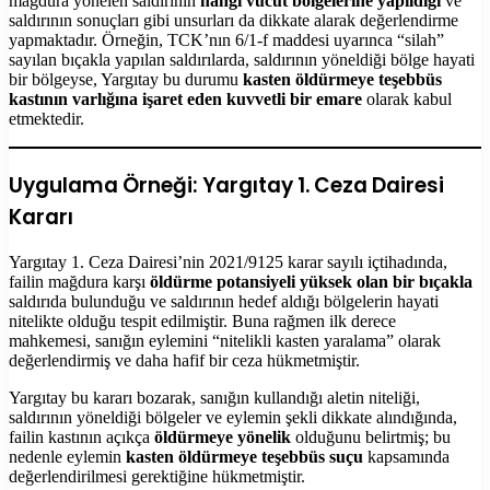
mağdura yönelen saldırının
hangi vücut bölgelerine yapıldığı
ve
saldırının sonuçları gibi unsurları da dikkate alarak değerlendirme
yapmaktadır. Örneğin, TCK’nın 6/1-f maddesi uyarınca “silah”
sayılan bıçakla yapılan saldırılarda, saldırının yöneldiği bölge hayati
bir bölgeyse, Yargıtay bu durumu
kasten öldürmeye teşebbüs
kastının varlığına işaret eden kuvvetli bir emare
olarak kabul
etmektedir.
Uygulama Örneği: Yargıtay 1. Ceza Dairesi
Kararı
Yargıtay 1. Ceza Dairesi’nin 2021/9125 karar sayılı içtihadında,
failin mağdura karşı
öldürme potansiyeli yüksek olan bir bıçakla
saldırıda bulunduğu ve saldırının hedef aldığı bölgelerin hayati
nitelikte olduğu tespit edilmiştir. Buna rağmen ilk derece
mahkemesi, sanığın eylemini “nitelikli kasten yaralama” olarak
değerlendirmiş ve daha hafif bir ceza hükmetmiştir.
Yargıtay bu kararı bozarak, sanığın kullandığı aletin niteliği,
saldırının yöneldiği bölgeler ve eylemin şekli dikkate alındığında,
failin kastının açıkça
öldürmeye yönelik
olduğunu belirtmiş; bu
nedenle eylemin
kasten öldürmeye teşebbüs suçu
kapsamında
değerlendirilmesi gerektiğine hükmetmiştir.