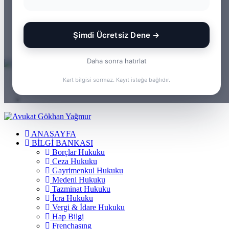
WhatsApp
Kayıt
Ol
Rastgele
Makale
Kenar
Şimdi Ücretsiz Dene →
Bölmesi
Arama
yap
Daha sonra hatırlat
...
Menü
Kart bilgisi sormaz. Kayıt isteğe bağlıdır.
Arama
yap
Kayıt
...
Ol
ANASAYFA
BILGI BANKASI
Borçlar Hukuku
Ceza Hukuku
Gayrimenkul Hukuku
Medeni Hukuku
Tazminat Hukuku
İcra Hukuku
Vergi & İdare Hukuku
Hap Bilgi
Frenchasıng