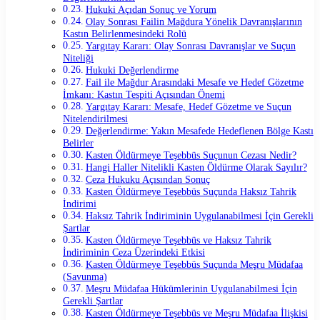
Hukuki Açıdan Sonuç ve Yorum
Olay Sonrası Failin Mağdura Yönelik Davranışlarının
Kastın Belirlenmesindeki Rolü
Yargıtay Kararı: Olay Sonrası Davranışlar ve Suçun
Niteliği
Hukuki Değerlendirme
Fail ile Mağdur Arasındaki Mesafe ve Hedef Gözetme
İmkanı: Kastın Tespiti Açısından Önemi
Yargıtay Kararı: Mesafe, Hedef Gözetme ve Suçun
Nitelendirilmesi
Değerlendirme: Yakın Mesafede Hedeflenen Bölge Kastı
Belirler
Kasten Öldürmeye Teşebbüs Suçunun Cezası Nedir?
Hangi Haller Nitelikli Kasten Öldürme Olarak Sayılır?
Ceza Hukuku Açısından Sonuç
Kasten Öldürmeye Teşebbüs Suçunda Haksız Tahrik
İndirimi
Haksız Tahrik İndiriminin Uygulanabilmesi İçin Gerekli
Şartlar
Kasten Öldürmeye Teşebbüs ve Haksız Tahrik
İndiriminin Ceza Üzerindeki Etkisi
Kasten Öldürmeye Teşebbüs Suçunda Meşru Müdafaa
(Savunma)
Meşru Müdafaa Hükümlerinin Uygulanabilmesi İçin
Gerekli Şartlar
Kasten Öldürmeye Teşebbüs ve Meşru Müdafaa İlişkisi