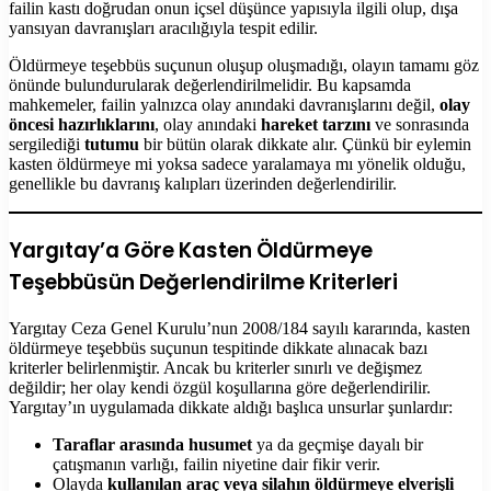
failin kastı doğrudan onun içsel düşünce yapısıyla ilgili olup, dışa
yansıyan davranışları aracılığıyla tespit edilir.
Öldürmeye teşebbüs suçunun oluşup oluşmadığı, olayın tamamı göz
önünde bulundurularak değerlendirilmelidir. Bu kapsamda
mahkemeler, failin yalnızca olay anındaki davranışlarını değil,
olay
öncesi hazırlıklarını
, olay anındaki
hareket tarzını
ve sonrasında
sergilediği
tutumu
bir bütün olarak dikkate alır. Çünkü bir eylemin
kasten öldürmeye mi yoksa sadece yaralamaya mı yönelik olduğu,
genellikle bu davranış kalıpları üzerinden değerlendirilir.
Yargıtay’a Göre Kasten Öldürmeye
Teşebbüsün Değerlendirilme Kriterleri
Yargıtay Ceza Genel Kurulu’nun 2008/184 sayılı kararında, kasten
öldürmeye teşebbüs suçunun tespitinde dikkate alınacak bazı
kriterler belirlenmiştir. Ancak bu kriterler sınırlı ve değişmez
değildir; her olay kendi özgül koşullarına göre değerlendirilir.
Yargıtay’ın uygulamada dikkate aldığı başlıca unsurlar şunlardır:
Taraflar arasında husumet
ya da geçmişe dayalı bir
çatışmanın varlığı, failin niyetine dair fikir verir.
Olayda
kullanılan araç veya silahın öldürmeye elverişli