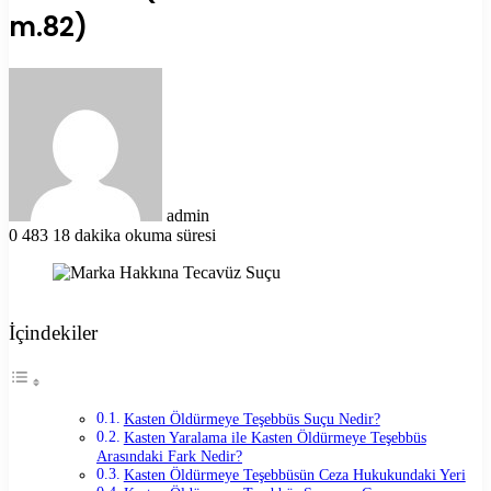
m.82)
Bir
e-
posta
göndermek
admin
0
483
18 dakika okuma süresi
İçindekiler
Kasten Öldürmeye Teşebbüs Suçu Nedir?
Kasten Yaralama ile Kasten Öldürmeye Teşebbüs
Arasındaki Fark Nedir?
Kasten Öldürmeye Teşebbüsün Ceza Hukukundaki Yeri