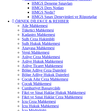
HMGS Deneme Sınavları
HMGS Ders Notları
HMGS Nedir?
HMGS Sınav Deneyimleri ve Röportajlar
ÖRNEK DILEKÇE & REHBER
Aile Mahkemesi
Tüketici Mahkemesi
Kadastro Mahkemesi
Sulh Ceza Hakimliği
Sulh Hukuk Mahkemesi
Anayasa Mahkemesi
Vergi Mahkemesi
Asliye Ceza Mahkemesi
Asliye Hukuk Mahkemesi
Asliye Ticaret Mahkemesi
Bölge Adliye Ceza Daireleri
Bölge Adliye Hukuk Daireleri
Çocuk Ağır Ceza Mahkemesi
Çocuk Mahkemesi
Cumhuriyet Başsavcılığı
Fikri ve Sinai Haklar Hukuk Mahkemesi
Fikri ve Sınai Haklar Ceza Mahkemesi
İcra Ceza Mahkemesi
İcra Hukuk Mahkemesi
İcra Müdürlüğü