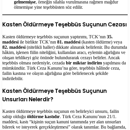
gelmemişse
, örneğin silahla vurulmasına rağmen mağdur
ölmemişse yine teşebbüsten söz edilir.
Kasten Öldürmeye Teşebbüs Suçunun Cezası
Kasten öldürmeye teşebbüs suçunun yaptırımı, TCK’nın
35.
maddesi
ile birlikte TCK’nın
81. maddesi
(kasten öldürme) veya
82. maddesi
(nitelikli haller) dikkate alınarak belirlenir. Bu durumda
hâkim, işlenen fiilin niteliğini, kullanılan aracı, eylemin ağırlığını ve
oluşan tehlikeyi göz önünde bulundurarak cezayı belirler. Ancak
teşebbüs olması nedeniyle, cezada
bir miktar indirim
yapılması da
mümkündür. Türk Ceza Kanunu’na göre, teşebbüs hâlinde ceza,
failin kastına ve olayın ağırlığına göre belirlenecek şekilde
indirilebilir.
Kasten Öldürmeye Teşebbüs Suçunun
Unsurları Nelerdir?
Kasten öldürmeye teşebbüs suçunun en belirleyici unsuru, failin
sahip olduğu
öldürme kastıdır
. Türk Ceza Kanunu’nun 21/1.
maddesi, kastı “kişinin suçun kanuni tanımında yer alan unsurları
bilerek ve isteyerek gerçekleştirmesi” olarak tanımlar. Bu bağlamda,