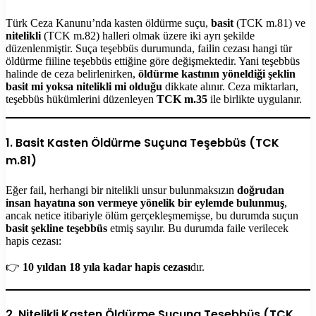
Türk Ceza Kanunu’nda kasten öldürme suçu,
basit
(TCK m.81) ve
nitelikli
(TCK m.82) halleri olmak üzere iki ayrı şekilde
düzenlenmiştir. Suça teşebbüs durumunda, failin cezası hangi tür
öldürme fiiline teşebbüs ettiğine göre değişmektedir. Yani teşebbüs
halinde de ceza belirlenirken,
öldürme kastının yöneldiği şeklin
basit mi yoksa nitelikli mi olduğu
dikkate alınır. Ceza miktarları,
teşebbüs hükümlerini düzenleyen
TCK m.35
ile birlikte uygulanır.
1.
Basit Kasten Öldürme Suçuna Teşebbüs (TCK
m.81)
Eğer fail, herhangi bir nitelikli unsur bulunmaksızın
doğrudan
insan hayatına son vermeye yönelik bir eylemde bulunmuş
,
ancak netice itibariyle ölüm gerçekleşmemişse, bu durumda suçun
basit şekline teşebbüs
etmiş sayılır. Bu durumda faile verilecek
hapis cezası:
👉
10 yıldan 18 yıla kadar hapis cezası
dır.
2.
Nitelikli Kasten Öldürme Suçuna Teşebbüs (TCK