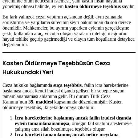
eyleminde ölüm neticesini istemesi, yani kastın insan hayatına
yönelmiş olması halinde, eylem
kasten öldürmeye teşebbüs
sayılır.
Bu fark yalnızca cezai yaptırım açısından değil, aynı zamanda
soruşturma ve yargılama sürecinin seyri bakımından da son derece
önemlidir. Mahkemeler, bu ayrımı yaparken eylemin gerçekleşme
şekli, kullanılan araç, vücutta oluşan yaraların niteliği, mağdurun
hayati tehlike geçirip geçirmediği ve olayın tüm koşullarını detaylıca
değerlendirir.
Kasten Öldürmeye Teşebbüsün Ceza
Hukukundaki Yeri
Ceza hukuku bağlamında
suça teşebbüs
, failin icra hareketlerine
başlaması ancak kendi iradesi dışında gelişen bir sebeple suçun
tamamlanamaması anlamına gelir. Bu durum Türk Ceza
Kanunu’nun
35. maddesi
kapsamında düzenlenmiştir. Kasten
öldürmeye teşebbüs, iki şekilde ortaya çıkabilir:
İcra hareketlerine başlanmış ancak failin iradesi dışında
eylem tamamlanamamışsa
, örneğin fail silahını ateşlemeye
çalışmış ama silah bozulmuşsa teşebbüs oluşur.
İcra hareketi tamamlanmış ancak netice meydana