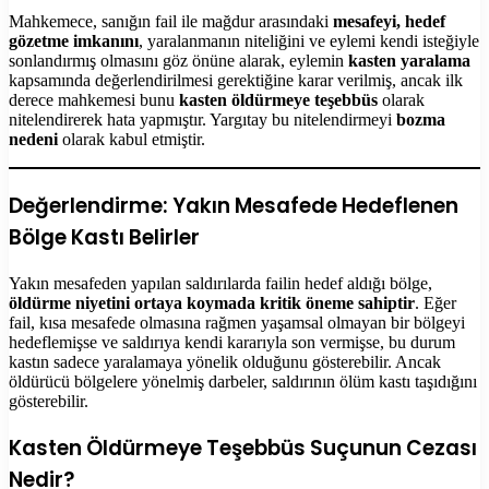
Mahkemece, sanığın fail ile mağdur arasındaki
mesafeyi, hedef
gözetme imkanını
, yaralanmanın niteliğini ve eylemi kendi isteğiyle
sonlandırmış olmasını göz önüne alarak, eylemin
kasten yaralama
kapsamında değerlendirilmesi gerektiğine karar verilmiş, ancak ilk
derece mahkemesi bunu
kasten öldürmeye teşebbüs
olarak
nitelendirerek hata yapmıştır. Yargıtay bu nitelendirmeyi
bozma
nedeni
olarak kabul etmiştir.
Değerlendirme: Yakın Mesafede Hedeflenen
Bölge Kastı Belirler
Yakın mesafeden yapılan saldırılarda failin hedef aldığı bölge,
öldürme niyetini ortaya koymada kritik öneme sahiptir
. Eğer
fail, kısa mesafede olmasına rağmen yaşamsal olmayan bir bölgeyi
hedeflemişse ve saldırıya kendi kararıyla son vermişse, bu durum
kastın sadece yaralamaya yönelik olduğunu gösterebilir. Ancak
öldürücü bölgelere yönelmiş darbeler, saldırının ölüm kastı taşıdığını
gösterebilir.
Kasten Öldürmeye Teşebbüs Suçunun Cezası
Nedir?