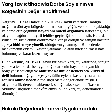
Yargıtay İçtihadıyla Darbe Sayısının ve
Bölgesinin Değerlendirilmesi
Yargıtay 1. Ceza Dairesi’nin 2018/417 sayılı kararında, sanığın
mağduru dört ayrı bölgeden —sırt, karın, göğüs ve kol— bıçakladığı
ve darbelerin çoğunun
hayati önemdeki organlara
isabet ettiği bir
olayda, mağdurun
hayati tehlike geçirdiği
belirlenmiştir. Kararda,
kullanılan suç aletinin öldürmeye elverişli olduğu ve sanığın kastının
açıkça
öldürmeye yönelik
olduğu vurgulanmıştır. Bu nedenle,
mahkemenin eylemi “kasten yaralama” olarak nitelendirmesi hatalı
bulunmuş ve karar
bozulmuştur
.
Buna karşılık, 2019/5491 sayılı bir başka Yargıtay kararında, sanığın
yalnızca tek bir darbe uyguladığı, darbenin hayati olmayan bir
bölgeye isabet ettiği ve
öldürme kastını destekleyecek kuvvetli
delil
bulunmadığı gerekçesiyle, failin eylemi
kasten yaralama
sonucu ölüme neden olma
suçu olarak değerlendirilmiştir. Bu
olayda da ilk derece mahkemesi, sanığı haksız şekilde “kasten
öldürme” suçundan mahkûm etmiş, bu da Yargıtay denetiminden
dönmüştür.
Hukuki Değerlendirme ve Uygulamadaki