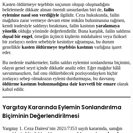
Kasten öldürmeye teşebbüs suçunun oluşup oluşmadığını
belirlemede dikkate alınan önemli unsurlardan biri de,
failin
eylemine nasıl son verdiğiyle
ilgilidir. Ceza hukukunda, failin
mağdura zarar vermeye devam etme imkânı bulunmasına rağmen,
kendi iradesiyle saldırıyı bırakması, failin kastının
yaralamaya
yönelik
olduğu yönünde değerlendirilir. Buna karşılık, failin saldırısı
dışsal bir engel
, örneğin üçüncü kişilerin müdahalesi veya fiziksel
bir zorlayıcı neden sebebiyle kesintiye uğramışsa, bu durum
genellikle
kasten öldürmeye teşebbüs kastının
varlığına işaret
eder.
Bu nedenle mahkemeler, failin saldırı eylemini sonlandırma biçimini,
olayın genel seyri içinde dikkatle analiz eder. Eğer mağdur hâlâ
savunmasızken, fail onu öldürebilecek pozisyondayken hiçbir
zorlayıcı sebep olmaksızın eylemi durdurmuşsa, bu davranış
öldürme kastının bulunmadığına dair kuvvetli bir emare
olarak
kabul edilir.
Yargıtay Kararında Eylemin Sonlandırılma
Biçiminin Değerlendirilmesi
Yargıtay 1. Ceza Dairesi’nin 2021/7353 sayılı kararında, sanığın