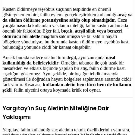
Kasten öldürmeye teşebbüs suçunun tespitinde en önemli
göstergelerden biri, failin eylemi gerçekleştirirken kullandığı
araç ya
da silahın öldürme potansiyeline sahip olup olmadığıdır
. Ceza
yargılamasında kullanılan vasıtanın niteliği, failin kastını anlamada
önemli bir faktördür. Eğer fail,
bıçak, ateşli silah veya benzeri
öldürücü bir aletle
mağdura saldırmışsa ve bu saldırı hayati
bölgelere yönelmişse, bu durumda kasten öldürmeye teşebbüs kastı
bulunduğu yönünde ciddi bir kanaat oluşabilir.
Ancak burada sadece silahın türü değil, aynı zamanda
nasıl
kullanıldığı da belirleyicidir
. Örneğin, tabanca ile çok uzak bir
mesafeden ve etkisiz biçimde yapılan bir atış, failin öldürme kastı
taşıdığını göstermez. Aynı şekilde, bir bıçağın tehdit amacıyla
gösterilmesi ile doğrudan hayati bölgelere saplanması arasında ciddi
fark vardır. Kısacası,
kullanılan aletin hem türü hem de kullanım
şekli
, failin niyetini ortaya koymada kritik rol oynar.
Yargıtay’ın Suç Aletinin Niteliğine Dair
Yaklaşımı
Yargıtay, failin kullandığı suç aletinin teknik özelliklerinin yanı sıra,