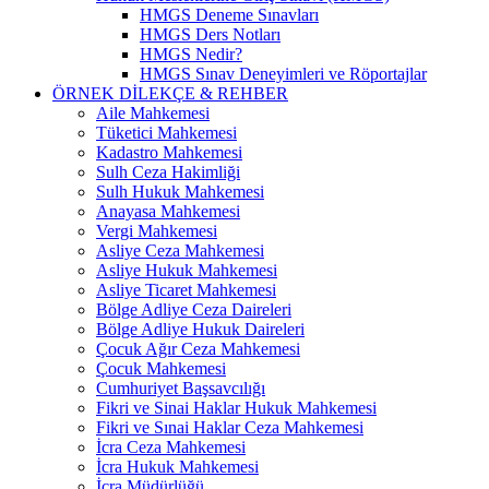
HMGS Deneme Sınavları
HMGS Ders Notları
HMGS Nedir?
HMGS Sınav Deneyimleri ve Röportajlar
ÖRNEK DILEKÇE & REHBER
Aile Mahkemesi
Tüketici Mahkemesi
Kadastro Mahkemesi
Sulh Ceza Hakimliği
Sulh Hukuk Mahkemesi
Anayasa Mahkemesi
Vergi Mahkemesi
Asliye Ceza Mahkemesi
Asliye Hukuk Mahkemesi
Asliye Ticaret Mahkemesi
Bölge Adliye Ceza Daireleri
Bölge Adliye Hukuk Daireleri
Çocuk Ağır Ceza Mahkemesi
Çocuk Mahkemesi
Cumhuriyet Başsavcılığı
Fikri ve Sinai Haklar Hukuk Mahkemesi
Fikri ve Sınai Haklar Ceza Mahkemesi
İcra Ceza Mahkemesi
İcra Hukuk Mahkemesi
İcra Müdürlüğü