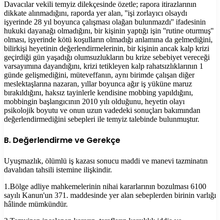
Davacılar vekili temyiz dilekçesinde özetle; rapora itirazlarının
dikkate alınmadığını, raporda yer alan, ''işi zorlayıcı olsaydı
işyerinde 28 yıl boyunca çalışması olağan bulunmazdı'' ifadesinin
hukuki dayanağı olmadığını, bir kişinin yaptığı işin ''rutine oturmuş''
olması, işyerinde kötü koşulların olmadığı anlamına da gelmediğini,
bilirkişi heyetinin değerlendirmelerinin, bir kişinin ancak kalp krizi
geçirdiği gün yaşadığı olumsuzlukların bu krize sebebiyet vereceği
varsayımına dayandığını, krizi tetikleyen kalp rahatsızlıklarının 1
günde gelişmediğini, müteveffanın, aynı birimde çalışan diğer
meslektaşlarına nazaran, yıllar boyunca ağır iş yüküne maruz
bırakıldığını, haksız tayinlerle kendisine mobbing yapıldığını,
mobbingin başlangıcının 2010 yılı olduğunu, heyetin olayı
psikolojik boyutu ve onun uzun vadedeki sonuçları bakımından
değerlendirmediğini sebepleri ile temyiz talebinde bulunmuştur.
B. Değerlendirme ve Gerekçe
Uyuşmazlık, ölümlü iş kazası sonucu maddi ve manevi tazminatın
davalıdan tahsili istemine ilişkindir.
1.Bölge adliye mahkemelerinin nihai kararlarının bozulması 6100
sayılı Kanun'un 371. maddesinde yer alan sebeplerden birinin varlığı
hâlinde mümkündür.