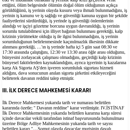
ettiğini, ölüm belgesinde ölümün doğal ölüm olduğunun açıkça
görüldüğünü, iş yerinin olayda kusuru veya ihmali bulunmadığını, iş
yerinin iş kanunu ve iş sağlığı ve güvenliği kanuna uygun bir şekilde
faaliyetlerini sürdürdüğü, iş yerinde iş güvenliği önlemlerinin
alındığı ve işçiyi gözetme borcuna uygun davranıldığı, iş yerinin
sorumlu tutulabilmesi için illiyet bağının bulunması gerektiği, kalp
krizinin yürütmekte olduğu iş ile ilgisi bulunmadığını, iş yerinin
sorumluluğunun belirlenmesinde kaçınılmazlık ilkesinin dikkate
alınması gerektiği, …'ın iş yerinde hafta içi 5 gün saat 08:30 ve
17:30 arasında çalıştığını, 12:30 ve 13:30 arası öğle arası olduğunu,
bünyesini zorlayacak çalışması olmadığını, geçirdiği kalp krizinin
bünyesel faktörlerden kaynaklandığını, ayrıca işyerinin iş kazalarına
karşı Ak Sigorta AŞ'den işveren sorumluluk sigortası hizmeti
aldığını, dava sonucunun anılan sigorta şirketini etkileyeceğini
belirterek davanın reddini talep etmiştir.
III. İLK DERECE MAHKEMESİ KARARI
İlk Derece Mahkemesi yukarıda tarih ve numarası belirtilen
kararında özetle; '' Davanın reddine'' karar verilmiştir. IV.İSTİNAF
İlk Derece Mahkemesinin yukarıda belirtilen kararına karşı süresi
içinde davacılar vekili tarafından istinaf başvurusunda bulunulması
üzerine Bölge Adliye Mahkemesinin yukarıda tarih ve sayısı
belirtilen kararı "…Somut olayda davacılar murisinin davalı