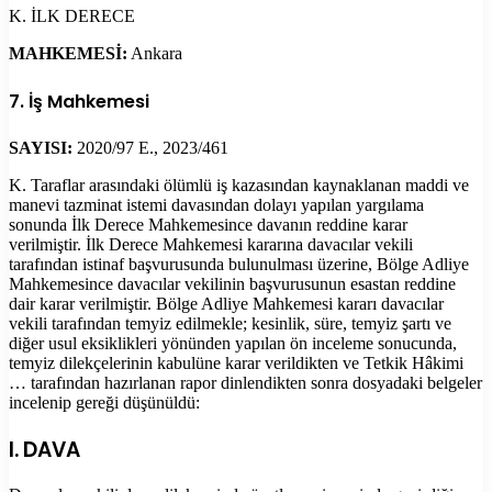
K. İLK DERECE
MAHKEMESİ:
Ankara
7. İş Mahkemesi
SAYISI:
2020/97 E., 2023/461
K. Taraflar arasındaki ölümlü iş kazasından kaynaklanan maddi ve
manevi tazminat istemi davasından dolayı yapılan yargılama
sonunda İlk Derece Mahkemesince davanın reddine karar
verilmiştir. İlk Derece Mahkemesi kararına davacılar vekili
tarafından istinaf başvurusunda bulunulması üzerine, Bölge Adliye
Mahkemesince davacılar vekilinin başvurusunun esastan reddine
dair karar verilmiştir. Bölge Adliye Mahkemesi kararı davacılar
vekili tarafından temyiz edilmekle; kesinlik, süre, temyiz şartı ve
diğer usul eksiklikleri yönünden yapılan ön inceleme sonucunda,
temyiz dilekçelerinin kabulüne karar verildikten ve Tetkik Hâkimi
… tarafından hazırlanan rapor dinlendikten sonra dosyadaki belgeler
incelenip gereği düşünüldü:
I. DAVA