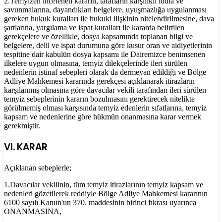
2.Temyizen incelenen kararın, tarafların karşılıklı iddia ve
savunmalarına, dayandıkları belgelere, uyuşmazlığa uygulanması
gereken hukuk kuralları ile hukuki ilişkinin nitelendirilmesine, dava
şartlarına, yargılama ve ispat kuralları ile kararda belirtilen
gerekçelere ve özellikle, dosya kapsamında toplanan bilgi ve
belgelere, delil ve ispat durumuna göre kusur oran ve aidiyetlerinin
tespitine dair kabulün dosya kapsamı ile Dairemizce benimsenen
ilkelere uygun olmasına, temyiz dilekçelerinde ileri sürülen
nedenlerin istinaf sebepleri olarak da dermeyan edildiği ve Bölge
Adliye Mahkemesi kararında gerekçesi açıklanarak itirazların
karşılanmış olmasına göre davacılar vekili tarafından ileri sürülen
temyiz sebeplerinin kararın bozulmasını gerektirecek nitelikte
görülmemiş olması karşısında temyiz edenlerin sıfatlarına, temyiz
kapsam ve nedenlerine göre hükmün onanmasına karar vermek
gerekmiştir.
VI. KARAR
Açıklanan sebeplerle;
1.Davacılar vekilinin, tüm temyiz itirazlarının temyiz kapsam ve
nedenleri gözetilerek reddiyle Bölge Adliye Mahkemesi kararının
6100 sayılı Kanun'un 370. maddesinin birinci fıkrası uyarınca
ONANMASINA,