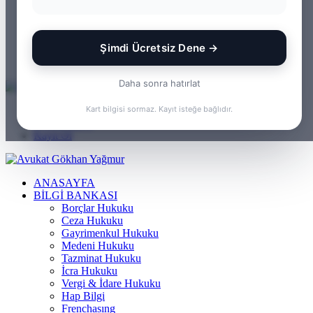
WhatsApp
Kayıt Ol
Rastgele Makale
Şimdi Ücretsiz Dene →
Kenar Bölmesi
Arama yap ...
Daha sonra hatırlat
Menü
Kart bilgisi sormaz. Kayıt isteğe bağlıdır.
Arama yap ...
Kayıt Ol
ANASAYFA
BILGI BANKASI
Borçlar Hukuku
Ceza Hukuku
Gayrimenkul Hukuku
Medeni Hukuku
Tazminat Hukuku
İcra Hukuku
Vergi & İdare Hukuku
Hap Bilgi
Frenchasıng