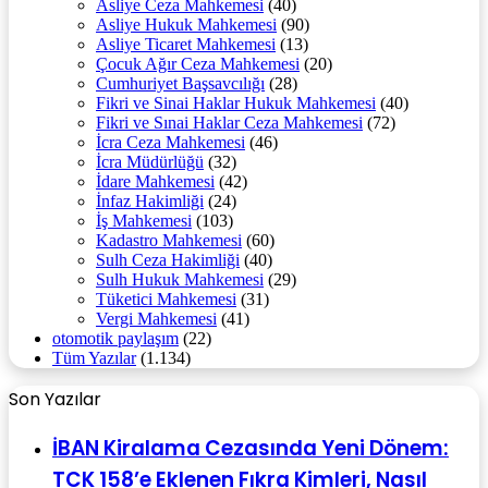
Asliye Ceza Mahkemesi
(40)
Asliye Hukuk Mahkemesi
(90)
Asliye Ticaret Mahkemesi
(13)
Çocuk Ağır Ceza Mahkemesi
(20)
Cumhuriyet Başsavcılığı
(28)
Fikri ve Sinai Haklar Hukuk Mahkemesi
(40)
Fikri ve Sınai Haklar Ceza Mahkemesi
(72)
İcra Ceza Mahkemesi
(46)
İcra Müdürlüğü
(32)
İdare Mahkemesi
(42)
İnfaz Hakimliği
(24)
İş Mahkemesi
(103)
Kadastro Mahkemesi
(60)
Sulh Ceza Hakimliği
(40)
Sulh Hukuk Mahkemesi
(29)
Tüketici Mahkemesi
(31)
Vergi Mahkemesi
(41)
otomotik paylaşım
(22)
Tüm Yazılar
(1.134)
Son Yazılar
İBAN Kiralama Cezasında Yeni Dönem:
TCK 158’e Eklenen Fıkra Kimleri, Nasıl