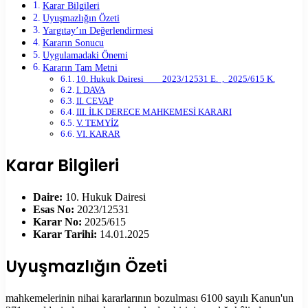
Karar Bilgileri
Uyuşmazlığın Özeti
Yargıtay’ın Değerlendirmesi
Kararın Sonucu
Uygulamadaki Önemi
Kararın Tam Metni
10. Hukuk Dairesi 2023/12531 E. , 2025/615 K.
I. DAVA
II. CEVAP
III. İLK DERECE MAHKEMESİ KARARI
V. TEMYİZ
VI. KARAR
Karar Bilgileri
Daire:
10. Hukuk Dairesi
Esas No:
2023/12531
Karar No:
2025/615
Karar Tarihi:
14.01.2025
Uyuşmazlığın Özeti
mahkemelerinin nihai kararlarının bozulması 6100 sayılı Kanun'un