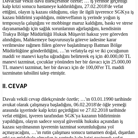
Davacılar vekili dava dilekçesinde özetle; … iş yerinde geçirdiği
kalp krizi sonucu hastaneye kaldırıldığını, 27.02.2018'de vefat
ettiğini, olayın iş kazası olduğunu, olay ile ilgili işverence SGKya iş
kazası bildirimi yapıldığını, müteveffanın iş yerinde yoğun iş
temposuyla çalıştığını ve mobbinge maruz kaldığını, baskı ve strese
dayanamadığı için sağlık sorunlarının ağırlaştığını, kendisinin
Trakya Bölge Müdürlüğü Hukuk Müşaviri haksız yere görevden
alındığını, Mahkemeye başvurusuyla göreve iadesine karar
verilmesine rağmen fiilen göreve başlatılmayıp Batman Bölge
Müdürlüğüne gönderildiğini, …'ın vefatıyla eşi ve iki çocuğunun
maddi ve manevi kayba uğradığını belirterek eş için 40.000,00 TL
manevi tazminat, çocuklar yönünden her bir davacı için 25.000,00
TL manevi tazminat, her bir davacı için de 100,00'er TL maddi
tazminatın tahsilini talep etmiştir.
II. CEVAP
Davalı vekili cevap dilekçesinde özetle; …'ın 03.01.1990 tarihinde
avukat olarak çalışmaya başladığını, 06.02.2018'de öğle yemeği
arasında işyerinde kalp krizi geçirdiğini ve 27.02.2018 tarihinde
vefat ettiğini, işveren tarafından SGK'ya kazanın bildiriminin
yapıldığını, olayın sadece sosyal güvenlik hukuku açısından iş
kazası sayılmasının işverenin tazminat sorumluluğuna yol
açmayacağını, …'ın rutin çalışması sonucu tamamen doğal, dışardan
etki ve müdahale olmadan iş yerinde kalp krizi geçirerek vefat