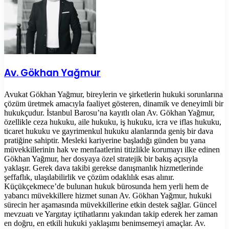
Av. Gökhan Yağmur
Avukat Gökhan Yağmur, bireylerin ve şirketlerin hukuki sorunlarına
çözüm üretmek amacıyla faaliyet gösteren, dinamik ve deneyimli bir
hukukçudur. İstanbul Barosu’na kayıtlı olan Av. Gökhan Yağmur,
özellikle ceza hukuku, aile hukuku, iş hukuku, icra ve iflas hukuku,
ticaret hukuku ve gayrimenkul hukuku alanlarında geniş bir dava
pratiğine sahiptir. Mesleki kariyerine başladığı günden bu yana
müvekkillerinin hak ve menfaatlerini titizlikle korumayı ilke edinen
Gökhan Yağmur, her dosyaya özel stratejik bir bakış açısıyla
yaklaşır. Gerek dava takibi gerekse danışmanlık hizmetlerinde
şeffaflık, ulaşılabilirlik ve çözüm odaklılık esas alınır.
Küçükçekmece’de bulunan hukuk bürosunda hem yerli hem de
yabancı müvekkillere hizmet sunan Av. Gökhan Yağmur, hukuki
sürecin her aşamasında müvekkillerine etkin destek sağlar. Güncel
mevzuatı ve Yargıtay içtihatlarını yakından takip ederek her zaman
en doğru, en etkili hukuki yaklaşımı benimsemeyi amaçlar. Av.