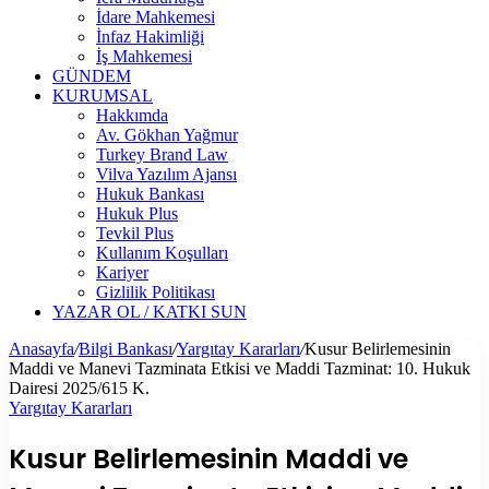
İdare Mahkemesi
İnfaz Hakimliği
İş Mahkemesi
GÜNDEM
KURUMSAL
Hakkımda
Av. Gökhan Yağmur
Turkey Brand Law
Vilva Yazılım Ajansı
Hukuk Bankası
Hukuk Plus
Tevkil Plus
Kullanım Koşulları
Kariyer
Gizlilik Politikası
YAZAR OL / KATKI SUN
Anasayfa
/
Bilgi Bankası
/
Yargıtay Kararları
/
Kusur Belirlemesinin
Maddi ve Manevi Tazminata Etkisi ve Maddi Tazminat: 10. Hukuk
Dairesi 2025/615 K.
Yargıtay Kararları
Kusur Belirlemesinin Maddi ve