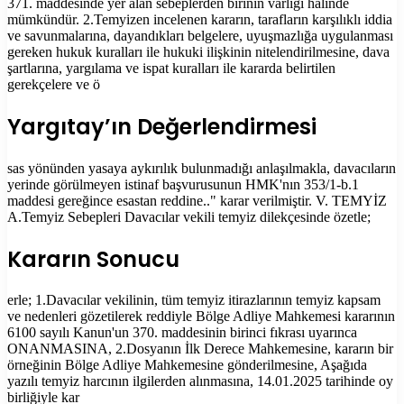
371. maddesinde yer alan sebeplerden birinin varlığı hâlinde
mümkündür. 2.Temyizen incelenen kararın, tarafların karşılıklı iddia
ve savunmalarına, dayandıkları belgelere, uyuşmazlığa uygulanması
gereken hukuk kuralları ile hukuki ilişkinin nitelendirilmesine, dava
şartlarına, yargılama ve ispat kuralları ile kararda belirtilen
gerekçelere ve ö
Yargıtay’ın Değerlendirmesi
sas yönünden yasaya aykırılık bulunmadığı anlaşılmakla, davacıların
yerinde görülmeyen istinaf başvurusunun HMK'nın 353/1-b.1
maddesi gereğince esastan reddine.." karar verilmiştir. V. TEMYİZ
A.Temyiz Sebepleri Davacılar vekili temyiz dilekçesinde özetle;
Kararın Sonucu
erle; 1.Davacılar vekilinin, tüm temyiz itirazlarının temyiz kapsam
ve nedenleri gözetilerek reddiyle Bölge Adliye Mahkemesi kararının
6100 sayılı Kanun'un 370. maddesinin birinci fıkrası uyarınca
ONANMASINA, 2.Dosyanın İlk Derece Mahkemesine, kararın bir
örneğinin Bölge Adliye Mahkemesine gönderilmesine, Aşağıda
yazılı temyiz harcının ilgilerden alınmasına, 14.01.2025 tarihinde oy
birliğiyle kar