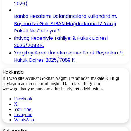
2026)
Banka Hesabımı Dolandırıcılara Kullandırdım,
Başıma Ne Gelir? IBAN Mağdurlarına 12. Yargı
Paketi Ne Getiriyor?
İhtiyaç Nedeniyle Tahliye: 9. Hukuk Dairesi
2025/7083 K.
Yargıtay Kararı İncelemesi ve Tanık Beyanları: 9.
Hukuk Dairesi 2025/7089 K.
Hakkında
Bu web site Avukat Gökhan Yağmur tarafından makale & Bilgi
paylaşımı amacı ile kurulmuştur. Daha fazla bilgi için
www.gokhanyagmur.com adresini ziyaret edebilirsiniz.
Facebook
X
YouTube
Instagram
WhatsApp
Kategoriler