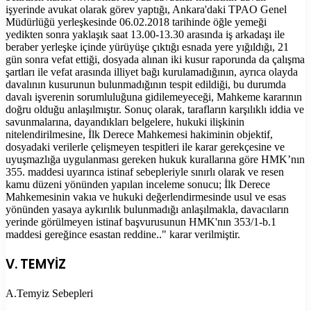
işyerinde avukat olarak görev yaptığı, Ankara'daki TPAO Genel
Müdürlüğü yerleşkesinde 06.02.2018 tarihinde öğle yemeği
yedikten sonra yaklaşık saat 13.00-13.30 arasında iş arkadaşı ile
beraber yerleşke içinde yürüyüşe çıktığı esnada yere yığıldığı, 21
gün sonra vefat ettiği, dosyada alınan iki kusur raporunda da çalışma
şartları ile vefat arasında illiyet bağı kurulamadığının, ayrıca olayda
davalının kusurunun bulunmadığının tespit edildiği, bu durumda
davalı işverenin sorumluluğuna gidilemeyeceği, Mahkeme kararının
doğru olduğu anlaşılmıştır. Sonuç olarak, tarafların karşılıklı iddia ve
savunmalarına, dayandıkları belgelere, hukuki ilişkinin
nitelendirilmesine, İlk Derece Mahkemesi hakiminin objektif,
dosyadaki verilerle çelişmeyen tespitleri ile karar gerekçesine ve
uyuşmazlığa uygulanması gereken hukuk kurallarına göre HMK’nın
355. maddesi uyarınca istinaf sebepleriyle sınırlı olarak ve resen
kamu düzeni yönünden yapılan inceleme sonucu; İlk Derece
Mahkemesinin vakıa ve hukuki değerlendirmesinde usul ve esas
yönünden yasaya aykırılık bulunmadığı anlaşılmakla, davacıların
yerinde görülmeyen istinaf başvurusunun HMK'nın 353/1-b.1
maddesi gereğince esastan reddine.." karar verilmiştir.
V. TEMYİZ
A.Temyiz Sebepleri