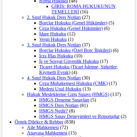
Roma Hukuku
(48)
GİRİŞ: ROMA HUKUKUNUN
TEMELLERİ
(16)
2. Sınıf Hukuk Ders Notları
(27)
Borçlar Hukuku (Genel Hükümler)
(5)
Ceza Hukuku (Genel Hükümler)
(6)
İdare Hukuku
(12)
Vergi Hukuku
(1)
3. Sınıf Hukuk Ders Notları
(37)
Borçlar Hukuku (Özel Borç İlişkileri)
(6)
İcra İflas Hukuku
(10)
İş ve Sosyal Güvenlik Hukuku
(17)
Ticaret Hukuku (Ticari İşletme, Şirketler,
Kıymetli Evrak)
(4)
4. Sınıf Hukuk Ders Notları
(30)
Ceza Muhakemesi Hukuku (CMK)
(17)
Medeni Usul Hukuku
(13)
Hukuk Mesleklerine Giriş Sınavı (HMGS)
(137)
HMGS Deneme Sınavları
(5)
HMGS Ders Notları
(81)
HMGS Nedir?
(8)
HMGS Sınav Deneyimleri ve Röportajlar
(2)
Örnek Dilekçe & Rehber
(838)
Aile Mahkemesi
(72)
Anayasa Mahkemesi
(15)