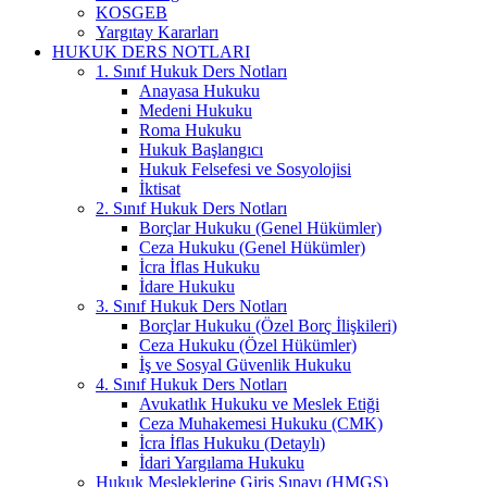
KOSGEB
Yargıtay Kararları
HUKUK DERS NOTLARI
1. Sınıf Hukuk Ders Notları
Anayasa Hukuku
Medeni Hukuku
Roma Hukuku
Hukuk Başlangıcı
Hukuk Felsefesi ve Sosyolojisi
İktisat
2. Sınıf Hukuk Ders Notları
Borçlar Hukuku (Genel Hükümler)
Ceza Hukuku (Genel Hükümler)
İcra İflas Hukuku
İdare Hukuku
3. Sınıf Hukuk Ders Notları
Borçlar Hukuku (Özel Borç İlişkileri)
Ceza Hukuku (Özel Hükümler)
İş ve Sosyal Güvenlik Hukuku
4. Sınıf Hukuk Ders Notları
Avukatlık Hukuku ve Meslek Etiği
Ceza Muhakemesi Hukuku (CMK)
İcra İflas Hukuku (Detaylı)
İdari Yargılama Hukuku
Hukuk Mesleklerine Giriş Sınavı (HMGS)