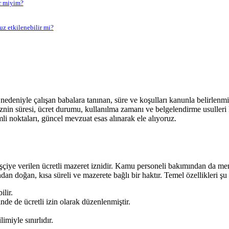
ir miyim?
z etkilenebilir mi?
edeniyle çalışan babalara tanınan, süre ve koşulları kanunla belirlenmiş 
nin süresi, ücret durumu, kullanılma zamanı ve belgelendirme usulleri
i noktaları, güncel mevzuat esas alınarak ele alıyoruz.
şçiye verilen ücretli mazeret iznidir. Kamu personeli bakımından da mem
nundan doğan, kısa süreli ve mazerete bağlı bir haktır. Temel özellikleri şu
ilir.
nde de ücretli izin olarak düzenlenmiştir.
miyle sınırlıdır.