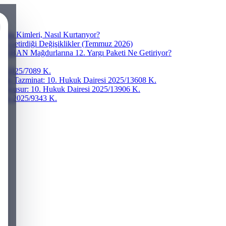
ra Kimleri, Nasıl Kurtarıyor?
ve Getirdiği Değişiklikler (Temmuz 2026)
r? IBAN Mağdurlarına 12. Yargı Paketi Ne Getiriyor?
esi 2025/7089 K.
addi Tazminat: 10. Hukuk Dairesi 2025/13608 K.
ğır Kusur: 10. Hukuk Dairesi 2025/13906 K.
iresi 2025/9343 K.