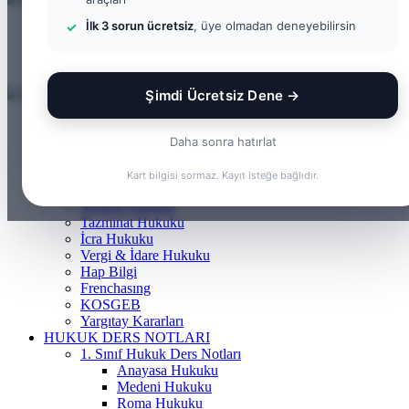
İlk 3 sorun ücretsiz
, üye olmadan deneyebilirsin
Menü
Arama yap ...
Kayıt Ol
Şimdi Ücretsiz Dene →
ANASAYFA
BILGI BANKASI
Daha sonra hatırlat
Borçlar Hukuku
Ceza Hukuku
Kart bilgisi sormaz. Kayıt isteğe bağlıdır.
Gayrimenkul Hukuku
Medeni Hukuku
Tazminat Hukuku
İcra Hukuku
Vergi & İdare Hukuku
Hap Bilgi
Frenchasıng
KOSGEB
Yargıtay Kararları
HUKUK DERS NOTLARI
1. Sınıf Hukuk Ders Notları
Anayasa Hukuku
Medeni Hukuku
Roma Hukuku