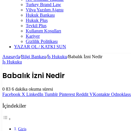
Turkey Brand Law
Vilva Yazılım Ajansı
Hukuk Bankası
Hukuk Plus
Tevkil Plus
Kullanım Koşulları
Kariyer
Gizlilik Politikası
YAZAR OL / KATKI SUN
Anasayfa
/
Bilgi Bankası
/
İş Hukuku
/
Babalık İzni Nedir
İş Hukuku
Babalık İzni Nedir
0
83
6 dakika okuma süresi
Facebook
X
LinkedIn
Tumblr
Pinterest
Reddit
VKontakte
Odnoklass
İçindekiler
Giriş