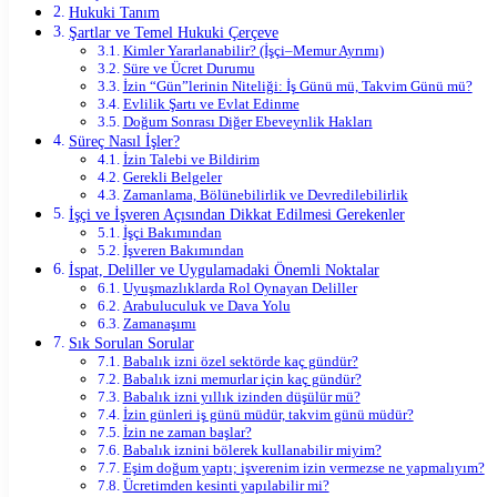
Hukuki Tanım
Şartlar ve Temel Hukuki Çerçeve
Kimler Yararlanabilir? (İşçi–Memur Ayrımı)
Süre ve Ücret Durumu
İzin “Gün”lerinin Niteliği: İş Günü mü, Takvim Günü mü?
Evlilik Şartı ve Evlat Edinme
Doğum Sonrası Diğer Ebeveynlik Hakları
Süreç Nasıl İşler?
İzin Talebi ve Bildirim
Gerekli Belgeler
Zamanlama, Bölünebilirlik ve Devredilebilirlik
İşçi ve İşveren Açısından Dikkat Edilmesi Gerekenler
İşçi Bakımından
İşveren Bakımından
İspat, Deliller ve Uygulamadaki Önemli Noktalar
Uyuşmazlıklarda Rol Oynayan Deliller
Arabuluculuk ve Dava Yolu
Zamanaşımı
Sık Sorulan Sorular
Babalık izni özel sektörde kaç gündür?
Babalık izni memurlar için kaç gündür?
Babalık izni yıllık izinden düşülür mü?
İzin günleri iş günü müdür, takvim günü müdür?
İzin ne zaman başlar?
Babalık iznini bölerek kullanabilir miyim?
Eşim doğum yaptı; işverenim izin vermezse ne yapmalıyım?
Ücretimden kesinti yapılabilir mi?