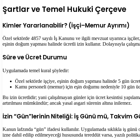
Şartlar ve Temel Hukuki Çerçeve
Kimler Yararlanabilir? (İşçi–Memur Ayrımı)
Özel sektörde 4857 sayılı İş Kanunu ve ilgili mevzuat uyarınca işçil
eşinin doğum yapması halinde ücretli izin kullanır. Dolayısıyla çalışma
Süre ve Ücret Durumu
Uygulamada temel kural şöyledir:
Özel sektörde işçiye, eşinin doğum yapması halinde 5 gün ücretli
Kamu personeli (memur) için eşin doğumu nedeniyle 10 gün ücr
Bu izin ücretlidir; yani çalışılmayan günler için ücret kesintisi yapılam
artırılması mümkündür; ancak yasal asgari sürenin altına inilemez.
İzin “Gün”lerinin Niteliği: İş Günü mü, Takvim
Kanun lafzında “gün” ifadesi kullanılır. Uygulamada sıklıkla iş günü ol
izne dahil edilip edilmeyeceği hususunda tereddüt varsa, yazılı politi