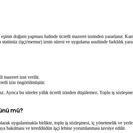
er, eşinin doğum yapması halinde ücretli mazeret izninden yararlanır. K
 statünüz (işçi/memur) iznin süresi ve uygulama usulünde farklılık yarat
 mazeret izni verilir.
etli izin öngörülmüştür.
az. Ayrıca bu süreler yıllık ücretli izinden düşülemez. Toplu iş sözleşmel
 Günü mü?
arak uygulanmakla birlikte, toplu iş sözleşmesi, iç yönetmelik ve yerleşik
kaya bakılması ve tereddüdün işçi lehine yorumlanması tavsiye edilir.