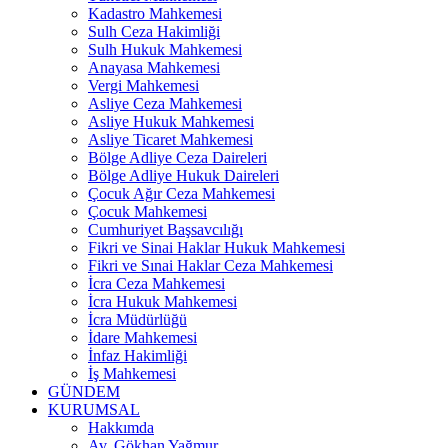
Kadastro Mahkemesi
Sulh Ceza Hakimliği
Sulh Hukuk Mahkemesi
Anayasa Mahkemesi
Vergi Mahkemesi
Asliye Ceza Mahkemesi
Asliye Hukuk Mahkemesi
Asliye Ticaret Mahkemesi
Bölge Adliye Ceza Daireleri
Bölge Adliye Hukuk Daireleri
Çocuk Ağır Ceza Mahkemesi
Çocuk Mahkemesi
Cumhuriyet Başsavcılığı
Fikri ve Sinai Haklar Hukuk Mahkemesi
Fikri ve Sınai Haklar Ceza Mahkemesi
İcra Ceza Mahkemesi
İcra Hukuk Mahkemesi
İcra Müdürlüğü
İdare Mahkemesi
İnfaz Hakimliği
İş Mahkemesi
GÜNDEM
KURUMSAL
Hakkımda
Av. Gökhan Yağmur