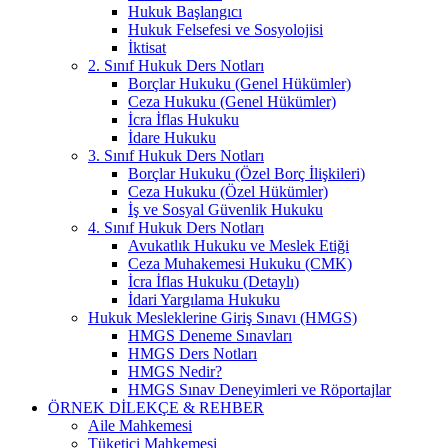
Hukuk Başlangıcı
Hukuk Felsefesi ve Sosyolojisi
İktisat
2. Sınıf Hukuk Ders Notları
Borçlar Hukuku (Genel Hükümler)
Ceza Hukuku (Genel Hükümler)
İcra İflas Hukuku
İdare Hukuku
3. Sınıf Hukuk Ders Notları
Borçlar Hukuku (Özel Borç İlişkileri)
Ceza Hukuku (Özel Hükümler)
İş ve Sosyal Güvenlik Hukuku
4. Sınıf Hukuk Ders Notları
Avukatlık Hukuku ve Meslek Etiği
Ceza Muhakemesi Hukuku (CMK)
İcra İflas Hukuku (Detaylı)
İdari Yargılama Hukuku
Hukuk Mesleklerine Giriş Sınavı (HMGS)
HMGS Deneme Sınavları
HMGS Ders Notları
HMGS Nedir?
HMGS Sınav Deneyimleri ve Röportajlar
ÖRNEK DILEKÇE & REHBER
Aile Mahkemesi
Tüketici Mahkemesi