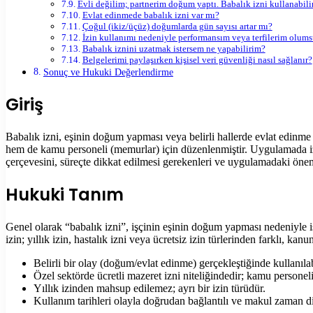
Evli değilim; partnerim doğum yaptı. Babalık izni kullanabil
Evlat edinmede babalık izni var mı?
Çoğul (ikiz/üçüz) doğumlarda gün sayısı artar mı?
İzin kullanımı nedeniyle performansım veya terfilerim olumsu
Babalık iznini uzatmak istersem ne yapabilirim?
Belgelerimi paylaşırken kişisel veri güvenliği nasıl sağlanır?
Sonuç ve Hukuki Değerlendirme
Giriş
Babalık izni, eşinin doğum yapması veya belirli hallerde evlat edinme n
hem de kamu personeli (memurlar) için düzenlenmiştir. Uygulamada iz
çerçevesini, süreçte dikkat edilmesi gerekenleri ve uygulamadaki öneml
Hukuki Tanım
Genel olarak “babalık izni”, işçinin eşinin doğum yapması nedeniyle i
izin; yıllık izin, hastalık izni veya ücretsiz izin türlerinden farklı, ka
Belirli bir olay (doğum/evlat edinme) gerçekleştiğinde kullanılab
Özel sektörde ücretli mazeret izni niteliğindedir; kamu personeli
Yıllık izinden mahsup edilemez; ayrı bir izin türüdür.
Kullanım tarihleri olayla doğrudan bağlantılı ve makul zaman dili