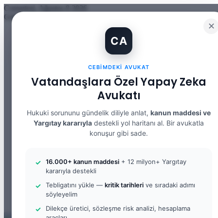
Cumartesi, Ağustos 8 2026
Güncel Makale
✕
İBAN Kiralama Cezasında Yeni Dönem: TCK 158’e Eklenen Fık
CA
12. Yargı Paketi Kabul Edildi: Avukat Gözüyle Tüm Maddeler 
Banka Hesabımı Dolandırıcılara Kullandırdım, Başıma Ne Geli
İhtiyaç Nedeniyle Tahliye: 9. Hukuk Dairesi 2025/7083 K.
CEBIMDEKI AVUKAT
Yargıtay Kararı İncelemesi ve Tanık Beyanları: 9. Hukuk Dair
Kusur Belirlemesinin Maddi ve Manevi Tazminata Etkisi ve M
Vatandaşlara Özel Yapay Zeka
Kusur Belirlemesinin Maddi ve Manevi Tazminata Etkisi ve A
Avukatı
Kira Sözleşmesinin Feshi ve Bilirkişi İncelemesi: 9. Hukuk Da
Yargıtay Kararı İncelemesi: 2. Ceza Dairesi 2026/2150 K.
Yargıtay Kararı İncelemesi: 2. Ceza Dairesi 2026/4266 K.
Hukuki sorununu gündelik diliyle anlat,
kanun maddesi ve
Yargıtay kararıyla
destekli yol haritanı al. Bir avukatla
Facebook
konuşur gibi sade.
X
YouTube
Instagram
16.000+ kanun maddesi
+ 12 milyon+ Yargıtay
WhatsApp
kararıyla destekli
Kayıt Ol
Rastgele Makale
Tebligatını yükle —
kritik tarihleri
ve sıradaki adımı
Kenar Bölmesi
söyleyelim
Arama yap ...
Dilekçe üretici, sözleşme risk analizi, hesaplama
araçları