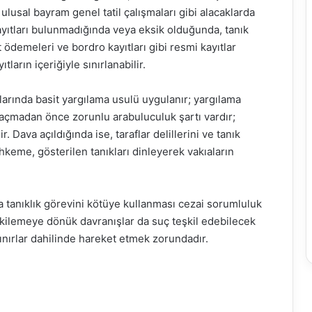
ve ulusal bayram genel tatil çalışmaları gibi alacaklarda
 kayıtları bulunmadığında veya eksik olduğunda, tanık
et ödemeleri ve bordro kayıtları gibi resmi kayıtlar
ların içeriğiyle sınırlanabilir.
arında basit yargılama usulü uygulanır; yargılama
 açmadan önce zorunlu arabuluculuk şartı vardır;
. Dava açıldığında ise, taraflar delillerini ve tanık
keme, gösterilen tanıkları dinleyerek vakıaların
 tanıklık görevini kötüye kullanması cezai sorumluluk
etkilemeye dönük davranışlar da suç teşkil edebilecek
l sınırlar dahilinde hareket etmek zorundadır.