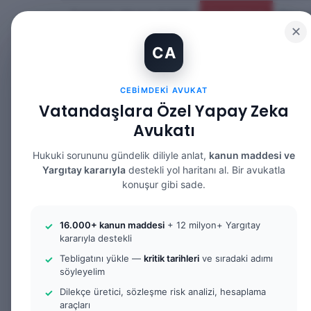
Cumartesi, Ağustos 8 2026
Güncel Makale
✕
CA
CEBIMDEKI AVUKAT
Vatandaşlara Özel Yapay Zeka
Avukatı
ANASAYFA
BILGI BANKASI
HUKUK 
Hukuki sorununu gündelik diliyle anlat,
kanun maddesi ve
Yargıtay kararıyla
destekli yol haritanı al. Bir avukatla
konuşur gibi sade.
Anasayfa
/
Bilgi Bankası
/
İş Hukuku
/
İş Hukukunda 
16.000+ kanun maddesi
+ 12 milyon+ Yargıtay
kararıyla destekli
İş Hukuku
Tebligatını yükle —
kritik tarihleri
ve sıradaki adımı
İş Hukukunda Ta
söyleyelim
Dilekçe üretici, sözleşme risk analizi, hesaplama
araçları