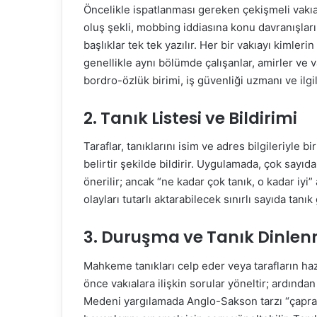
Öncelikle ispatlanması gereken çekişmeli vakıala
oluş şekli, mobbing iddiasına konu davranışların
başlıklar tek tek yazılır. Her bir vakıayı kimleri
genellikle aynı bölümde çalışanlar, amirler ve v
bordro-özlük birimi, iş güvenliği uzmanı ve ilgil
2. Tanık Listesi ve Bildirimi
Taraflar, tanıklarını isim ve adres bilgileriyle bi
belirtir şekilde bildirir. Uygulamada, çok sayıda
önerilir; ancak “ne kadar çok tanık, o kadar iyi”
olayları tutarlı aktarabilecek sınırlı sayıda tanık 
3. Duruşma ve Tanık Dinlen
Mahkeme tanıkları celp eder veya tarafların haz
önce vakıalara ilişkin sorular yöneltir; ardından
Medeni yargılamada Anglo-Sakson tarzı “çapraz 