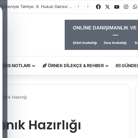
Facebook
X
YouTub
Ins
İhtiyaç Nedeniyle Tahliye: 9. Hukuk Dairesi 2025/7083 K.
DERS NOTLARI
ÖRNEK DILEKÇE & REHBER
GÜNDE
Tanık Hazırlığı
nık Hazırlığı