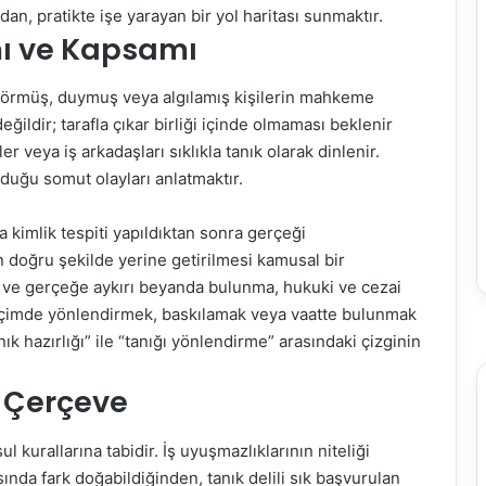
an, pratikte işe yarayan bir yol haritası sunmaktır.
mı ve Kapsamı
zat görmüş, duymuş veya algılamış kişilerin mahkeme
ğildir; tarafla çıkar birliği içinde olmaması beklenir
er veya iş arkadaşları sıklıkla tanık olarak dinlenir.
duğu somut olayları anlatmaktır.
kimlik tespiti yapıldıktan sonra gerçeği
n doğru şekilde yerine getirilmesi kamusal bir
a ve gerçeğe aykırı beyanda bulunma, hukuki ve cezai
ı biçimde yönlendirmek, baskılamak veya vaatte bulunmak
nık hazırlığı” ile “tanığı yönlendirme” arasındaki çizginin
i Çerçeve
 kurallarına tabidir. İş uyuşmazlıklarının niteliği
rasında fark doğabildiğinden, tanık delili sık başvurulan