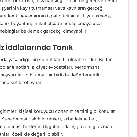
. Ücret bordrosu, imza karşılığı alınan belgeler ve resmi
k, işyerinin kayıt tutmaması veya kayıtların gerçeği
de tanık beyanlarının ispat gücü artar. Uygulamada,
a tanık beyanları, makul ölçüde hesaplamaya esas
k meblağlar beklemek gerçekçi olmayabilir.
iz İddialarında Tanık
ında yaşandığı için somut kanıt bulmak zordur. Bu tür
toplantı notları, şikâyet e-postaları, performans
aşvuruları gibi unsurlar birlikte değerlendirilir.
mada kritik rol oynar.
 eğitimler, kişisel koruyucu donanım temini gibi konular
Kaza öncesi risk bildirimleri, saha talimatları,
yumlu olması beklenir. Uygulamada, iş güvenliği uzmanı,
nları özellikle değerli olabilir.