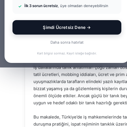
İlk 3 sorun ücretsiz
, üye olmadan deneyebilirsin
Facebook
X
LinkedIn
Tumblr
Şimdi Ücretsiz Dene →
İçindekiler
Daha sonra hatırlat
İş Hukukunda Tanık Hazı
Kart bilgisi sormaz. Kayıt isteğe bağlıdır.
İş davalarında tanık anlatımları çoğu zaman dosy
tatil ücretleri, mobbing iddiaları, ücret ve prim
uyuşmazlıklarda tarafların elindeki yazılı kayıtla
bizzat yaşamış ya da gözlemlemiş kişilerin du
önemli ölçüde etkiler. Ancak güçlü bir tanık bey
uygun ve hedef odaklı bir tanık hazırlığı gerekti
Bu makalede, Türkiye’de iş mahkemelerinde tanık
duruşma pratiğini, ispat rejiminin tanıklık üzeri