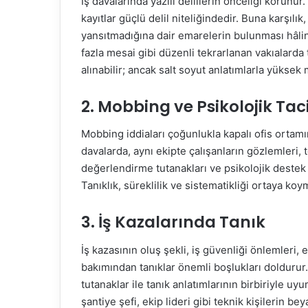
İş davalarında yazılı delillerin önceliği korunur
kayıtlar güçlü delil niteliğindedir. Buna karşılı
yansıtmadığına dair emarelerin bulunması hâlin
fazla mesai gibi düzenli tekrarlanan vakıalard
alınabilir; ancak salt soyut anlatımlarla yükse
2. Mobbing ve Psikolojik Tac
Mobbing iddiaları çoğunlukla kapalı ofis ortam
davalarda, aynı ekipte çalışanların gözlemleri, 
değerlendirme tutanakları ve psikolojik destek b
Tanıklık, süreklilik ve sistematikliği ortaya koy
3. İş Kazalarında Tanık
İş kazasının oluş şekli, iş güvenliği önlemleri,
bakımından tanıklar önemli boşlukları doldurur. 
tutanaklar ile tanık anlatımlarının birbiriyle u
şantiye şefi, ekip lideri gibi teknik kişilerin beya