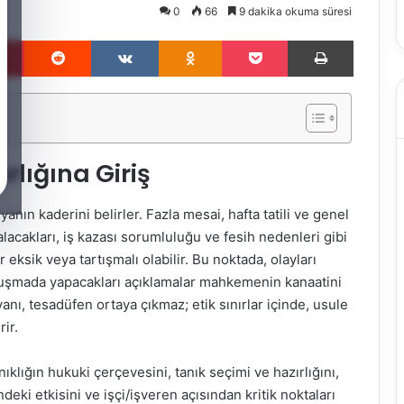
0
66
9 dakika okuma süresi
Pinterest
Reddit
VKontakte
Odnoklassniki
Pocket
Yazdır
rlığına Giriş
anın kaderini belirler. Fazla mesai, hafta tatili ve genel
 alacakları, iş kazası sorumluluğu ve fesih nedenleri gibi
r eksik veya tartışmalı olabilir. Bu noktada, olayları
ruşmada yapacakları açıklamalar mahkemenin kanaatini
anı, tesadüfen ortaya çıkmaz; etik sınırlar içinde, usule
rir.
lığın hukuki çerçevesini, tanık seçimi ve hazırlığını,
ndeki etkisini ve işçi/işveren açısından kritik noktaları