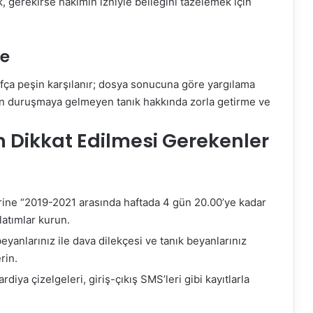
k, gerekirse hâkimin izniyle belleğini tazelemek için
me
rafça peşin karşılanır; dosya sonucuna göre yargılama
zın duruşmaya gelmeyen tanık hakkında zorla getirme ve
n Dikkat Edilmesi Gerekenler
rine “2019-2021 arasında haftada 4 gün 20.00’ye kadar
latımlar kurun.
eyanlarınız ile dava dilekçesi ve tanık beyanlarınız
rin.
diya çizelgeleri, giriş-çıkış SMS’leri gibi kayıtlarla