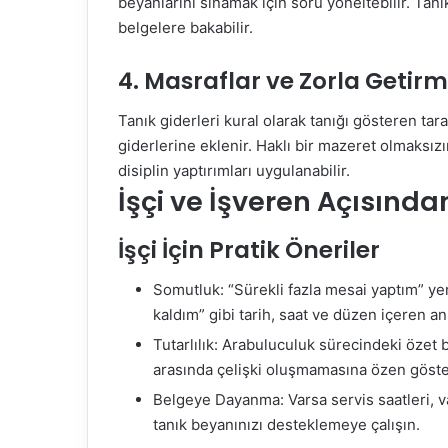
beyanlarını sınamak için soru yöneltebilir. Tanı
belgelere bakabilir.
4. Masraflar ve Zorla Getir
Tanık giderleri kural olarak tanığı gösteren ta
giderlerine eklenir. Haklı bir mazeret olmaksı
disiplin yaptırımları uygulanabilir.
İşçi ve İşveren Açısında
İşçi İçin Pratik Öneriler
Somutluk: “Sürekli fazla mesai yaptım” ye
kaldım” gibi tarih, saat ve düzen içeren an
Tutarlılık: Arabuluculuk sürecindeki özet b
arasında çelişki oluşmamasına özen göste
Belgeye Dayanma: Varsa servis saatleri, var
tanık beyanınızı desteklemeye çalışın.