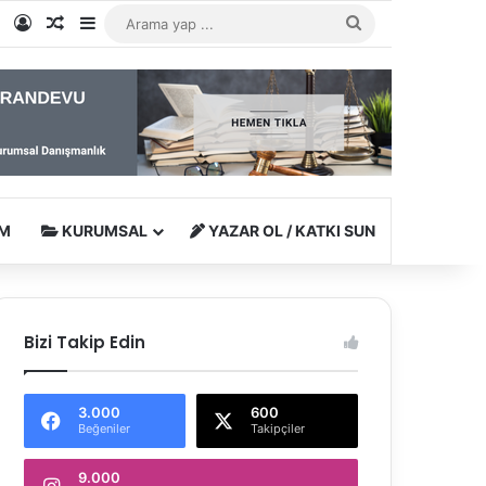
e
tagram
WhatsApp
Kayıt Ol
Rastgele Makale
Kenar Bölmesi
Arama
yap
...
M
KURUMSAL
YAZAR OL / KATKI SUN
Bizi Takip Edin
3.000
600
Beğeniler
Takipçiler
9.000