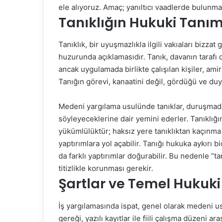
ele alıyoruz. Amaç; yanıltıcı vaadlerde bulunmad
Tanıklığın Hukuki Tanı
Tanıklık, bir uyuşmazlıkla ilgili vakıaları biz
huzurunda açıklamasıdır. Tanık, davanın tarafı de
ancak uygulamada birlikte çalışılan kişiler, amirl
Tanığın görevi, kanaatini değil, gördüğü ve duy
Medeni yargılama usulünde tanıklar, duruşmada 
söyleyeceklerine dair yemini ederler. Tanıklığı
yükümlülüktür; haksız yere tanıklıktan kaçınm
yaptırımlara yol açabilir. Tanığı hukuka aykır
da farklı yaptırımlar doğurabilir. Bu nedenle “ta
titizlikle korunması gerekir.
Şartlar ve Temel Hukuk
İş yargılamasında ispat, genel olarak medeni usul
gereği, yazılı kayıtlar ile fiili çalışma düzeni a