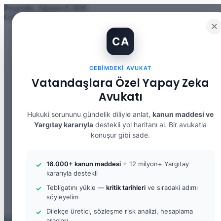
Perşembe, Ağustos 6 2026
Güncel Makale
✕
İBAN Kiralama Cezasında Yeni Dönem: TCK 158’e Eklenen Fık
CA
12. Yargı Paketi Kabul Edildi: Avukat Gözüyle Tüm Maddeler 
Banka Hesabımı Dolandırıcılara Kullandırdım, Başıma Ne Geli
İhtiyaç Nedeniyle Tahliye: 9. Hukuk Dairesi 2025/7083 K.
CEBIMDEKI AVUKAT
Yargıtay Kararı İncelemesi ve Tanık Beyanları: 9. Hukuk Dair
Kusur Belirlemesinin Maddi ve Manevi Tazminata Etkisi ve M
Vatandaşlara Özel Yapay Zeka
Kusur Belirlemesinin Maddi ve Manevi Tazminata Etkisi ve A
Avukatı
Kira Sözleşmesinin Feshi ve Bilirkişi İncelemesi: 9. Hukuk Da
Yargıtay Kararı İncelemesi: 2. Ceza Dairesi 2026/2150 K.
Yargıtay Kararı İncelemesi: 2. Ceza Dairesi 2026/4266 K.
Hukuki sorununu gündelik diliyle anlat,
kanun maddesi ve
Yargıtay kararıyla
destekli yol haritanı al. Bir avukatla
Facebook
konuşur gibi sade.
X
YouTube
Instagram
16.000+ kanun maddesi
+ 12 milyon+ Yargıtay
WhatsApp
kararıyla destekli
Kayıt Ol
Rastgele Makale
Tebligatını yükle —
kritik tarihleri
ve sıradaki adımı
Kenar Bölmesi
söyleyelim
Arama yap ...
Dilekçe üretici, sözleşme risk analizi, hesaplama
araçları