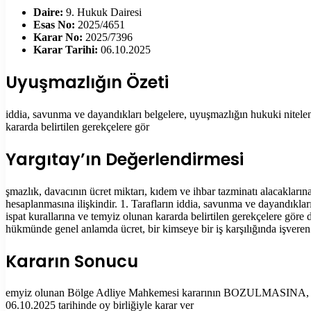
Daire:
9. Hukuk Dairesi
Esas No:
2025/4651
Karar No:
2025/7396
Karar Tarihi:
06.10.2025
Uyuşmazlığın Özeti
iddia, savunma ve dayandıkları belgelere, uyuşmazlığın hukuki nitelen
kararda belirtilen gerekçelere gör
Yargıtay’ın Değerlendirmesi
şmazlık, davacının ücret miktarı, kıdem ve ihbar tazminatı alacaklarına
hesaplanmasına ilişkindir. 1. Tarafların iddia, savunma ve dayandıklar
ispat kurallarına ve temyiz olunan kararda belirtilen gerekçelere göre 
hükmünde genel anlamda ücret, bir kimseye bir iş karşılığında işveren 
Kararın Sonucu
emyiz olunan Bölge Adliye Mahkemesi kararının BOZULMASINA, Peşin 
06.10.2025 tarihinde oy birliğiyle karar ver