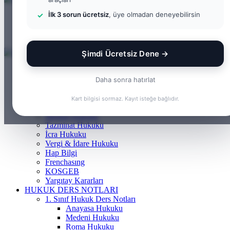
İlk 3 sorun ücretsiz
, üye olmadan deneyebilirsin
Menü
Arama yap ...
Kayıt Ol
Şimdi Ücretsiz Dene →
ANASAYFA
BILGI BANKASI
Daha sonra hatırlat
Borçlar Hukuku
Ceza Hukuku
Kart bilgisi sormaz. Kayıt isteğe bağlıdır.
Gayrimenkul Hukuku
Medeni Hukuku
Tazminat Hukuku
İcra Hukuku
Vergi & İdare Hukuku
Hap Bilgi
Frenchasıng
KOSGEB
Yargıtay Kararları
HUKUK DERS NOTLARI
1. Sınıf Hukuk Ders Notları
Anayasa Hukuku
Medeni Hukuku
Roma Hukuku