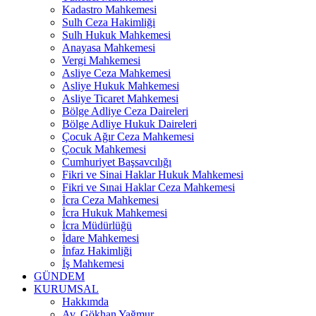
Kadastro Mahkemesi
Sulh Ceza Hakimliği
Sulh Hukuk Mahkemesi
Anayasa Mahkemesi
Vergi Mahkemesi
Asliye Ceza Mahkemesi
Asliye Hukuk Mahkemesi
Asliye Ticaret Mahkemesi
Bölge Adliye Ceza Daireleri
Bölge Adliye Hukuk Daireleri
Çocuk Ağır Ceza Mahkemesi
Çocuk Mahkemesi
Cumhuriyet Başsavcılığı
Fikri ve Sinai Haklar Hukuk Mahkemesi
Fikri ve Sınai Haklar Ceza Mahkemesi
İcra Ceza Mahkemesi
İcra Hukuk Mahkemesi
İcra Müdürlüğü
İdare Mahkemesi
İnfaz Hakimliği
İş Mahkemesi
GÜNDEM
KURUMSAL
Hakkımda
Av. Gökhan Yağmur