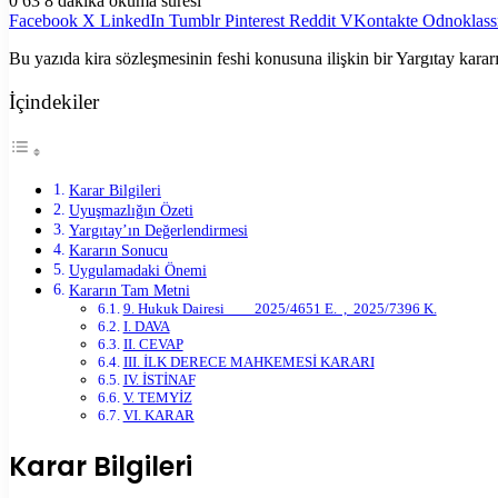
0
63
8 dakika okuma süresi
Facebook
X
LinkedIn
Tumblr
Pinterest
Reddit
VKontakte
Odnoklass
Bu yazıda kira sözleşmesinin feshi konusuna ilişkin bir Yargıtay kararı
İçindekiler
Karar Bilgileri
Uyuşmazlığın Özeti
Yargıtay’ın Değerlendirmesi
Kararın Sonucu
Uygulamadaki Önemi
Kararın Tam Metni
9. Hukuk Dairesi 2025/4651 E. , 2025/7396 K.
I. DAVA
II. CEVAP
III. İLK DERECE MAHKEMESİ KARARI
IV. İSTİNAF
V. TEMYİZ
VI. KARAR
Karar Bilgileri