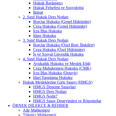
Hukuk Başlangıcı
Hukuk Felsefesi ve Sosyolojisi
İktisat
2. Sınıf Hukuk Ders Notları
Borçlar Hukuku (Genel Hükümler)
Ceza Hukuku (Genel Hükümler)
İcra İflas Hukuku
İdare Hukuku
3. Sınıf Hukuk Ders Notları
Borçlar Hukuku (Özel Borç İlişkileri)
Ceza Hukuku (Özel Hükümler)
İş ve Sosyal Güvenlik Hukuku
4. Sınıf Hukuk Ders Notları
Avukatlık Hukuku ve Meslek Etiği
Ceza Muhakemesi Hukuku (CMK)
İcra İflas Hukuku (Detaylı)
İdari Yargılama Hukuku
Hukuk Mesleklerine Giriş Sınavı (HMGS)
HMGS Deneme Sınavları
HMGS Ders Notları
HMGS Nedir?
HMGS Sınav Deneyimleri ve Röportajlar
ÖRNEK DILEKÇE & REHBER
Aile Mahkemesi
Tüketici Mahkemesi