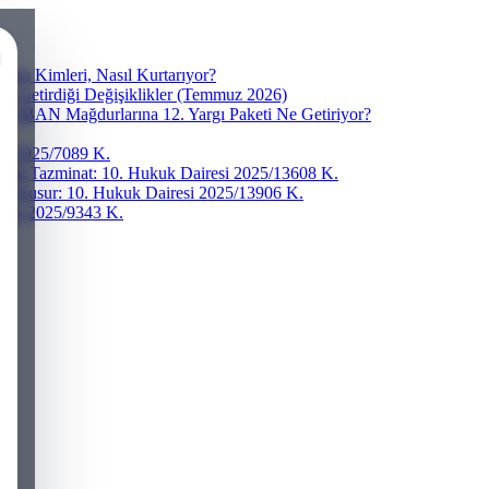
ra Kimleri, Nasıl Kurtarıyor?
ve Getirdiği Değişiklikler (Temmuz 2026)
r? IBAN Mağdurlarına 12. Yargı Paketi Ne Getiriyor?
esi 2025/7089 K.
addi Tazminat: 10. Hukuk Dairesi 2025/13608 K.
ğır Kusur: 10. Hukuk Dairesi 2025/13906 K.
iresi 2025/9343 K.