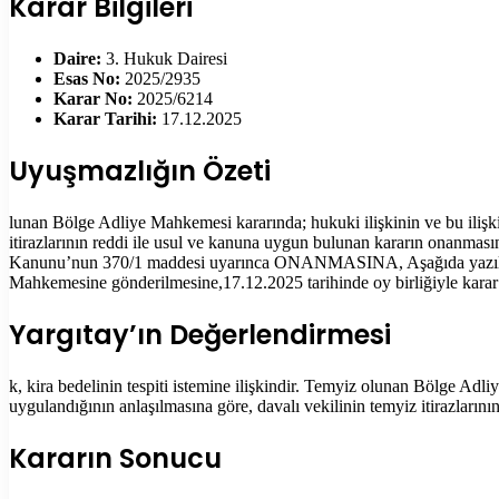
Karar Bilgileri
Daire:
3. Hukuk Dairesi
Esas No:
2025/2935
Karar No:
2025/6214
Karar Tarihi:
17.12.2025
Uyuşmazlığın Özeti
lunan Bölge Adliye Mahkemesi kararında; hukuki ilişkinin ve bu ilişki
itirazlarının reddi ile usul ve kanuna uygun bulunan kararın onanm
Kanunu’nun 370/1 maddesi uyarınca ONANMASINA, Aşağıda yazılı bak
Mahkemesine gönderilmesine,17.12.2025 tarihinde oy birliğiyle karar 
Yargıtay’ın Değerlendirmesi
k, kira bedelinin tespiti istemine ilişkindir. Temyiz olunan Bölge Adl
uygulandığının anlaşılmasına göre, davalı vekilinin temyiz itirazlar
Kararın Sonucu