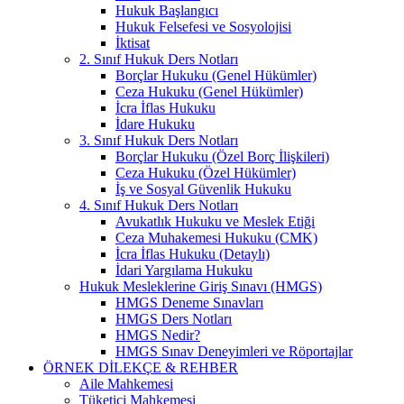
Hukuk Başlangıcı
Hukuk Felsefesi ve Sosyolojisi
İktisat
2. Sınıf Hukuk Ders Notları
Borçlar Hukuku (Genel Hükümler)
Ceza Hukuku (Genel Hükümler)
İcra İflas Hukuku
İdare Hukuku
3. Sınıf Hukuk Ders Notları
Borçlar Hukuku (Özel Borç İlişkileri)
Ceza Hukuku (Özel Hükümler)
İş ve Sosyal Güvenlik Hukuku
4. Sınıf Hukuk Ders Notları
Avukatlık Hukuku ve Meslek Etiği
Ceza Muhakemesi Hukuku (CMK)
İcra İflas Hukuku (Detaylı)
İdari Yargılama Hukuku
Hukuk Mesleklerine Giriş Sınavı (HMGS)
HMGS Deneme Sınavları
HMGS Ders Notları
HMGS Nedir?
HMGS Sınav Deneyimleri ve Röportajlar
ÖRNEK DILEKÇE & REHBER
Aile Mahkemesi
Tüketici Mahkemesi