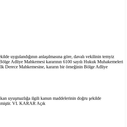
kilde uygulandığının anlaşılmasına göre, davalı vekilinin temyiz
an Bölge Adliye Mahkemesi kararının 6100 sayılı Hukuk Muhakemeleri
k Derece Mahkemesine, kararın bir örneğinin Bölge Adliye
 çıkan uyuşmazlığa ilgili kanun maddelerinin doğru şekilde
erilmiştir. VI. KARAR Açık