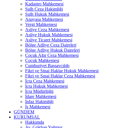
Kadastro Mahkemesi
Sulh Ceza Hakimliği
Sulh Hukuk Mahkemesi
Anayasa Mahkemesi
Vergi Mahkemesi
Asliye Ceza Mahkemesi
Asliye Hukuk Mahkemesi
Asliye Ticaret Mahkemesi
Bölge Adliye Ceza Daireleri
Bölge Adliye Hukuk Daireleri
Çocuk Ağır Ceza Mahkemesi
Çocuk Mahkemesi
Cumhuriyet Başsavcılığı
Fikri ve Sinai Haklar Hukuk Mahkemesi
Fikri ve Sınai Haklar Ceza Mahkemesi
İcra Ceza Mahkemesi
İcra Hukuk Mahkemesi
İcra Müdürlüğü
İdare Mahkemesi
İnfaz Hakimliği
İş Mahkemesi
GÜNDEM
KURUMSAL
Hakkımda
Av. Gökhan Yağmur