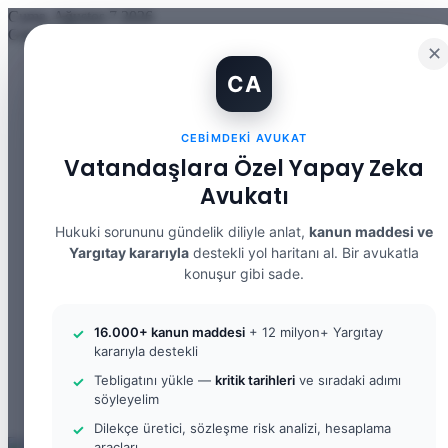
Cuma, Ağustos 7 2026
Güncel Makale
✕
İBAN Kiralama Cezasında Yeni Dönem: TCK 158’e Eklenen Fık
CA
12. Yargı Paketi Kabul Edildi: Avukat Gözüyle Tüm Maddeler 
Banka Hesabımı Dolandırıcılara Kullandırdım, Başıma Ne Geli
İhtiyaç Nedeniyle Tahliye: 9. Hukuk Dairesi 2025/7083 K.
CEBIMDEKI AVUKAT
Yargıtay Kararı İncelemesi ve Tanık Beyanları: 9. Hukuk Dair
Kusur Belirlemesinin Maddi ve Manevi Tazminata Etkisi ve M
Vatandaşlara Özel Yapay Zeka
Kusur Belirlemesinin Maddi ve Manevi Tazminata Etkisi ve A
Avukatı
Kira Sözleşmesinin Feshi ve Bilirkişi İncelemesi: 9. Hukuk Da
Yargıtay Kararı İncelemesi: 2. Ceza Dairesi 2026/2150 K.
Yargıtay Kararı İncelemesi: 2. Ceza Dairesi 2026/4266 K.
Hukuki sorununu gündelik diliyle anlat,
kanun maddesi ve
Yargıtay kararıyla
destekli yol haritanı al. Bir avukatla
Facebook
konuşur gibi sade.
X
YouTube
Instagram
16.000+ kanun maddesi
+ 12 milyon+ Yargıtay
WhatsApp
kararıyla destekli
Kayıt Ol
Rastgele Makale
Tebligatını yükle —
kritik tarihleri
ve sıradaki adımı
Kenar Bölmesi
söyleyelim
Arama yap ...
Dilekçe üretici, sözleşme risk analizi, hesaplama
araçları