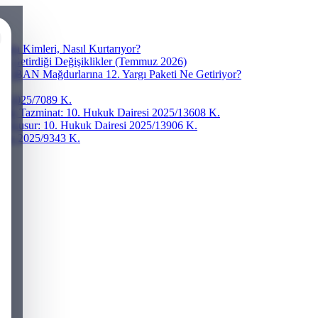
ra Kimleri, Nasıl Kurtarıyor?
ve Getirdiği Değişiklikler (Temmuz 2026)
r? IBAN Mağdurlarına 12. Yargı Paketi Ne Getiriyor?
esi 2025/7089 K.
addi Tazminat: 10. Hukuk Dairesi 2025/13608 K.
ğır Kusur: 10. Hukuk Dairesi 2025/13906 K.
iresi 2025/9343 K.