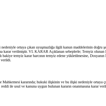
 nedeniyle ortaya çıkan uyuşmazlığa ilgili kanun maddelerinin doğru şe
asına karar verilmiştir. VI. KARAR Açıklanan sebeplerle; Temyiz olun
iye temyiz karar harcının temyiz edene yükletilmesine, Dosyanın İl
verildi.
iye Mahkemesi kararında; hukuki ilişkinin ve bu ilişki nedeniyle ortaya
ının reddi ile usul ve kanuna uygun bulunan kararın onanmasına karar v