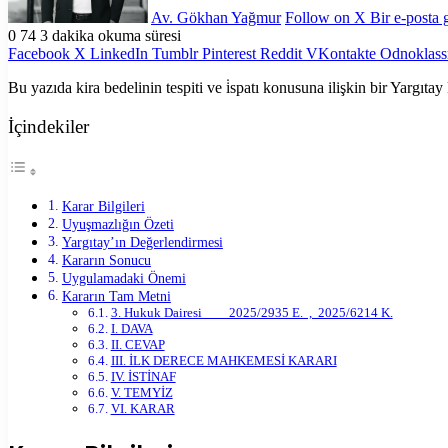
Av. Gökhan Yağmur
Follow on X
Bir e-posta
0
74
3 dakika okuma süresi
Facebook
X
LinkedIn
Tumblr
Pinterest
Reddit
VKontakte
Odnoklass
Bu yazıda kira bedelinin tespiti ve i̇spatı konusuna ilişkin bir Yargıtay
İçindekiler
Karar Bilgileri
Uyuşmazlığın Özeti
Yargıtay’ın Değerlendirmesi
Kararın Sonucu
Uygulamadaki Önemi
Kararın Tam Metni
3. Hukuk Dairesi 2025/2935 E. , 2025/6214 K.
I. DAVA
II. CEVAP
III. İLK DERECE MAHKEMESİ KARARI
IV. İSTİNAF
V. TEMYİZ
VI. KARAR