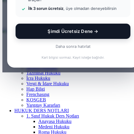
İlk 3 sorun ücretsiz
, üye olmadan deneyebilirsin
Menü
Arama yap ...
Kayıt Ol
Şimdi Ücretsiz Dene →
ANASAYFA
BILGI BANKASI
Daha sonra hatırlat
Borçlar Hukuku
Ceza Hukuku
Kart bilgisi sormaz. Kayıt isteğe bağlıdır.
Gayrimenkul Hukuku
Medeni Hukuku
Tazminat Hukuku
İcra Hukuku
Vergi & İdare Hukuku
Hap Bilgi
Frenchasıng
KOSGEB
Yargıtay Kararları
HUKUK DERS NOTLARI
1. Sınıf Hukuk Ders Notları
Anayasa Hukuku
Medeni Hukuku
Roma Hukuku